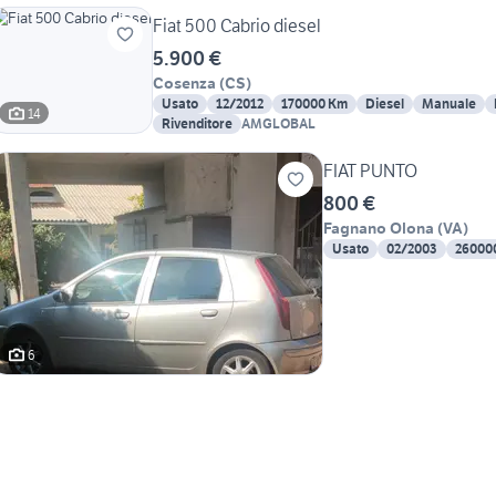
Fiat 500 Cabrio diesel
5.900 €
Cosenza
(
CS
)
Usato
12/2012
170000 Km
Diesel
Manuale
14
Rivenditore
AMGLOBAL
FIAT PUNTO
800 €
Fagnano Olona
(
VA
)
Usato
02/2003
26000
6