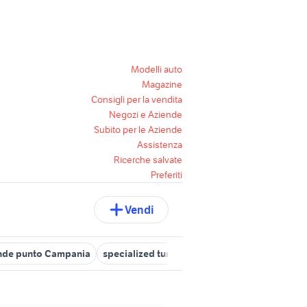
Modelli auto
Magazine
Consigli per la vendita
Negozi e Aziende
Subito per le Aziende
Assistenza
Ricerche salvate
Preferiti
Vendi
ande punto Campania
specialized turbo levo usata
fiat 500 topol