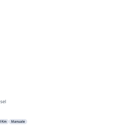
esel
0 Km
Manuale