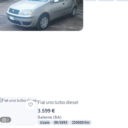
Fiat uno turbo diesel
3.599 €
Salerno
(
SA
)
2
Usato
09/1993
230000 Km