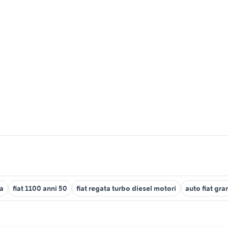
na
fiat 1100 anni 50
fiat regata turbo diesel motori
auto fiat gr