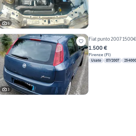
6
Fiat punto 2007 1500
1.500 €
Firenze
(
FI
)
Usato
07/2007
25400
3