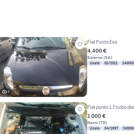
Fiat Punto Evo
4.400 €
Salerno
(
SA
)
Usato
01/2011
14000
6
Fiat punto 1.7 turbo di
1.000 €
Narni
(
TR
)
Usato
04/1997
24000