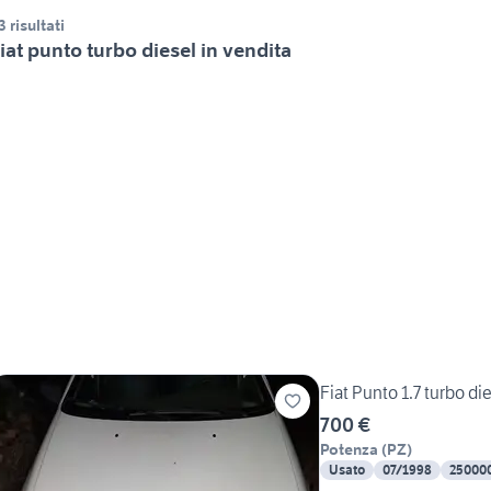
3 risultati
iat punto turbo diesel in vendita
Fiat Punto 1.7 turbo di
700 €
Potenza
(
PZ
)
Usato
07/1998
25000