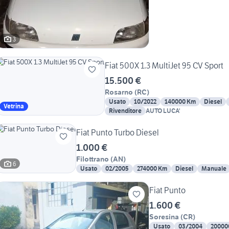
3
Fiat 500X 1.3 MultiJet 95 CV Sport
15.500 €
Rosarno
(
RC
)
Usato
10/2022
140000 Km
Diesel
Vetrina
Rivenditore
AUTO LUCA'
Fiat Punto Turbo Diesel
1.000 €
Filottrano
(
AN
)
6
Usato
02/2005
274000 Km
Diesel
Manuale
Fiat Punto
1.600 €
Soresina
(
CR
)
Usato
03/2004
20000