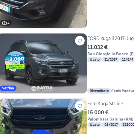
4
FORD kuga ii 2017 Kuga
11.032 €
San Giorgio in Bosco
(
P
Usato
11/2017
114147
Vetrina
Rivenditore
Rattix Padov
Ford Kuga St Line
15.000 €
Palombara Sabina
(
RM
)
Usato
03/2017
12300