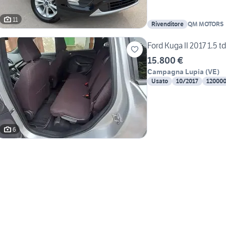
11
Rivenditore
QM MOTORS
Ford Kuga II 2017 1.5 td
15.800 €
Campagna Lupia
(
VE
)
Usato
10/2017
12000
6