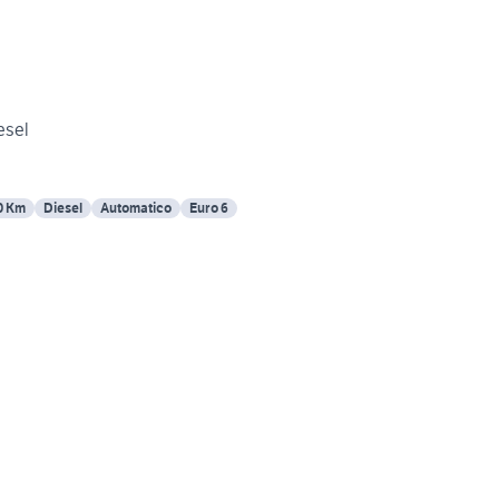
esel
0 Km
Diesel
Automatico
Euro 6