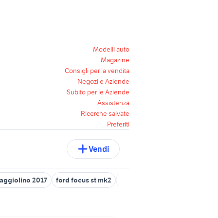
Modelli auto
Magazine
Consigli per la vendita
Negozi e Aziende
Subito per le Aziende
Assistenza
Ricerche salvate
Preferiti
Vendi
aggiolino 2017
ford focus st mk2
yamaha mt09 2017 moto
mo