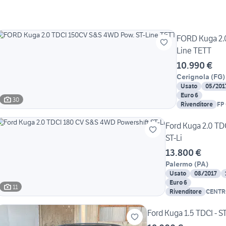
FORD Kuga 2.
Line TETT
10.990 €
Cerignola
(
FG
)
Usato
05/201
Euro 6
30
Rivenditore
FP
Ford Kuga 2.0 TD
ST-Li
13.800 €
Palermo
(
PA
)
Usato
08/2017
Euro 6
11
Rivenditore
CENTR
SAN M
Ford Kuga 1.5 TDCI - S