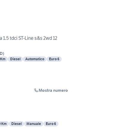
 1.5 tdci ST-Line s&s 2wd 12
D
)
 Km
Diesel
Automatico
Euro 6
Mostra numero
a
0 Km
Diesel
Manuale
Euro 6