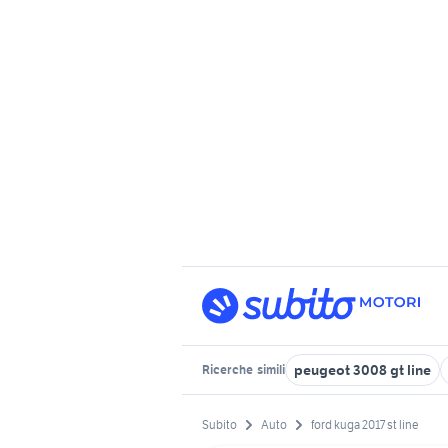
peugeot 3008 gt line
Ricerche
simili
Subito
Auto
ford kuga 2017 st line