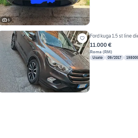
6
Ford kuga 1.5 st line di
11.000 €
Roma
(
RM
)
Usato
09/2017
19800