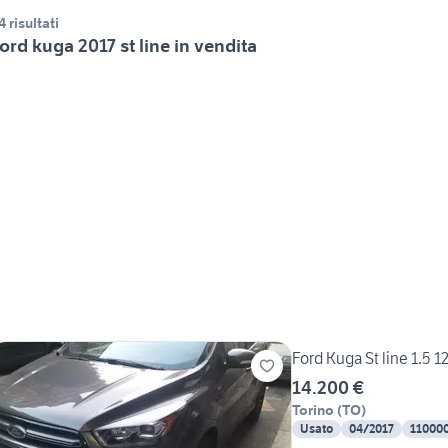
4 risultati
ord kuga 2017 st line in vendita
Ford Kuga St line 1.5 1
14.200 €
Torino
(
TO
)
Usato
04/2017
11000