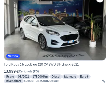
Vetrina
Ford Kuga 1.5 EcoBlue 120 CV 2WD ST-Line X-2021
13.999 €
Cerignola
(
FG
)
Usato
05/2021
175000 Km
Diesel
Manuale
Euro 6
Rivenditore
AUTOSTILE MARINO 1989