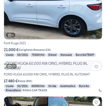
6
Ford Kuga 2021
21.000 €
Corigliano-Rossano
(
CS
)
Usato
03/2021
75000 Km
Diesel
Manuale
Euro 6d-TEMP
22
FORD KUGA 60.000 KM ORIG, HYBRID, PLUG IN, AUTOMAT
17.480 €
Roma
(
RM
)
Usato
01/2021
60000 Km
Ibrida
Automatico
Euro 6e
Rivenditore
ROMA CAR TRADE