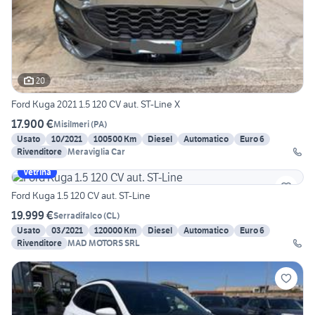
20
Ford Kuga 2021 1.5 120 CV aut. ST-Line X
17.900 €
Misilmeri
(
PA
)
Usato
10/2021
100500 Km
Diesel
Automatico
Euro 6
Rivenditore
Meraviglia Car
Vetrina
Ford Kuga 1.5 120 CV aut. ST-Line
19.999 €
Serradifalco
(
CL
)
Usato
03/2021
120000 Km
Diesel
Automatico
Euro 6
Rivenditore
MAD MOTORS SRL