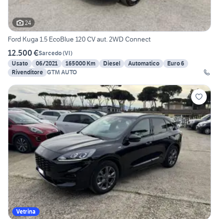
24
Ford Kuga 1.5 EcoBlue 120 CV aut. 2WD Connect
12.500 €
Sarcedo
(
VI
)
Usato
06/2021
165000 Km
Diesel
Automatico
Euro 6
Rivenditore
GTM AUTO
Vetrina