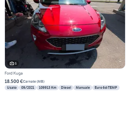
6
Ford Kuga
18.500 €
Carnate
(
MB
)
Usato
09/2021
109913 Km
Diesel
Manuale
Euro 6d-TEMP