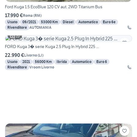
Ford Kuga 1.5 EcoBlue 120 CV aut. 2WD Titanium Bus
17.990 €
Roma
(
RM
)
Usato
09/2021
53000 Km
Diesel
Automatico
Euro 6e
Rivenditore
AUTOMANIA
20
FORD Kuga 3� serie Kuga 2.5 Plug In Hybrid 225 ...
22.990 €
Livorno
(
LI
)
Usato
2021
56000 Km
Ibrida
Automatico
Euro 6
Rivenditore
Vroom Livorno