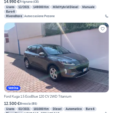
14.990 €
Frignano
(
CE
)
Usato
12/2021
149000 Km
Mild Hybrid Diesel
Manuale
Euro 6
Rivenditore
Autoccasione Pezone
Vetrina
Ford Kuga 1.5 EcoBlue 120 CV 2WD Titanium
12.500 €
Brescia
(
BS
)
Usato
02/2021
181000 Km
Diesel
Automatico
Euro 6