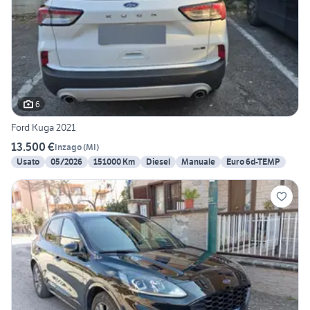
6
Ford Kuga 2021
13.500 €
Inzago
(
MI
)
Usato
05/2026
151000 Km
Diesel
Manuale
Euro 6d-TEMP