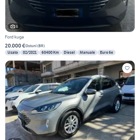
6
Ford kuga
20.000 €
Ostuni
(
BR
)
Usato
02/2021
60400 Km
Diesel
Manuale
Euro 6e