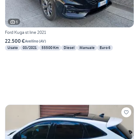
6
Ford Kuga st line 2021
22.500 €
Avellino
(
AV
)
Usato
03/2021
55500 Km
Diesel
Manuale
Euro 6