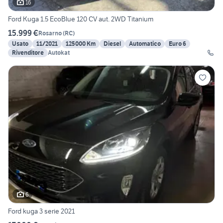
16
Ford Kuga 1.5 EcoBlue 120 CV aut. 2WD Titanium
15.999 €
Rosarno
(
RC
)
Usato
11/2021
125000 Km
Diesel
Automatico
Euro 6
Rivenditore
Autokat
6
Ford kuga 3 serie 2021