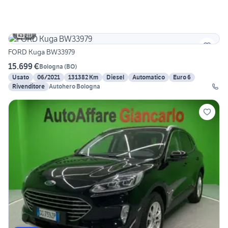
10
FORD Kuga BW33979
15.699 €
Bologna
(
BO
)
Usato
06/2021
131382 Km
Diesel
Automatico
Euro 6
Rivenditore
Autohero Bologna