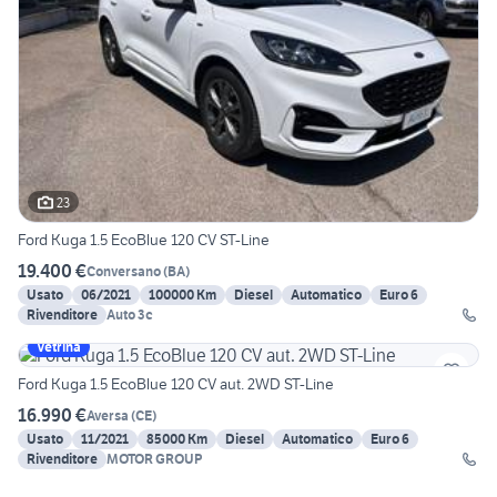
23
Ford Kuga 1.5 EcoBlue 120 CV ST-Line
19.400 €
Conversano
(
BA
)
Usato
06/2021
100000 Km
Diesel
Automatico
Euro 6
Rivenditore
Auto 3c
Vetrina
Ford Kuga 1.5 EcoBlue 120 CV aut. 2WD ST-Line
16.990 €
Aversa
(
CE
)
Usato
11/2021
85000 Km
Diesel
Automatico
Euro 6
Rivenditore
MOTOR GROUP