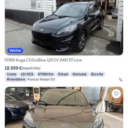
Vetrina
FORD Kuga 1.5 EcoBlue 120 CV 2WD ST-Line
18.999 €
Napoli
(
NA
)
Usato
10/2021
67000 Km
Diesel
Manuale
Euro 6e
Rivenditore
Pancar Motori Srl