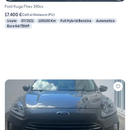
Ford Kuga Fhev 190cv
17.400 €
Colli al Metauro
(
PU
)
Usato
07/2021
100100 Km
Full Hybrid Benzina
Automatico
Euro 6d-TEMP