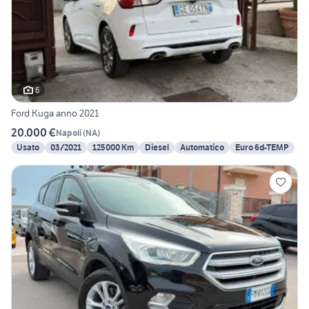
6
Ford Kuga anno 2021
20.000 €
Napoli
(
NA
)
Usato
03/2021
125000 Km
Diesel
Automatico
Euro 6d-TEMP