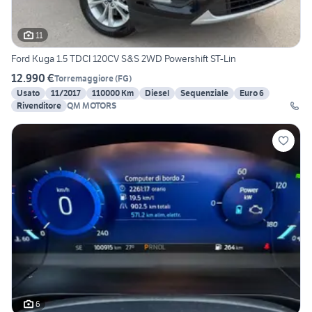
11
Ford Kuga 1.5 TDCI 120CV S&S 2WD Powershift ST-Lin
12.990 €
Torremaggiore
(
FG
)
Usato
11/2017
110000 Km
Diesel
Sequenziale
Euro 6
Rivenditore
QM MOTORS
6