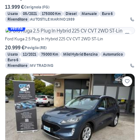
13.999 €
Cerignola
(
FG
)
Usato
05/2021
175000 Km
Diesel
Manuale
Euro 6
Rivenditore
AUTOSTILE MARINO 1989
Vetrina
Ford Kuga 2.5 Plug In Hybrid 225 CV CVT 2WD ST-Lin
20.999 €
Poviglio
(
RE
)
Usato
12/2021
75000 Km
Mild Hybrid Benzina
Automatico
Euro 6
Rivenditore
MV TRADING