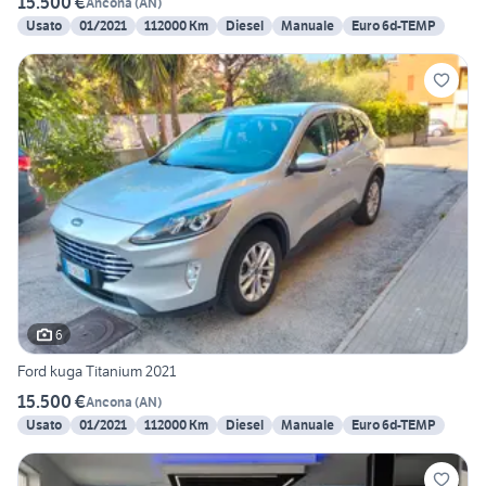
15.500 €
Ancona
(
AN
)
Usato
01/2021
112000 Km
Diesel
Manuale
Euro 6d-TEMP
6
Ford kuga Titanium 2021
15.500 €
Ancona
(
AN
)
Usato
01/2021
112000 Km
Diesel
Manuale
Euro 6d-TEMP