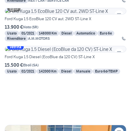
Rivenditore
NEXT CAR - SERVICE CAR
13
Ford Kuga 1.5 EcoBlue 120 CV aut. 2WD ST-Line X
13.900 €
Noto
(
SR
)
Usato
01/2021
148000 Km
Diesel
Automatico
Euro 6e
Rivenditore
A.M.MOTORS
Vetrina
Ford Kuga 1.5 Diesel (EcoBlue da 120 CV) ST-Line X
15.500 €
Eboli
(
SA
)
Usato
02/2021
142000 Km
Diesel
Manuale
Euro 6d-TEMP