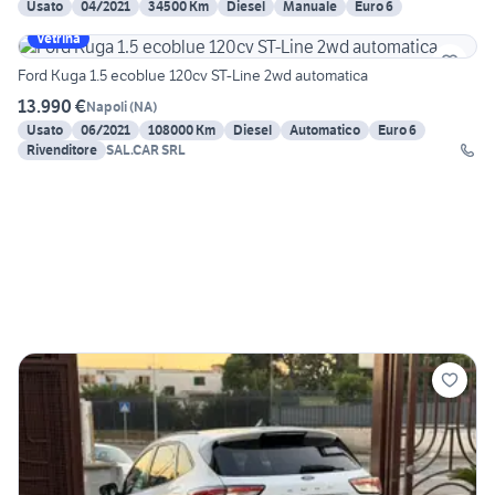
Usato
04/2021
34500 Km
Diesel
Manuale
Euro 6
Vetrina
Ford Kuga 1.5 ecoblue 120cv ST-Line 2wd automatica
13.990 €
Napoli
(
NA
)
Usato
06/2021
108000 Km
Diesel
Automatico
Euro 6
Rivenditore
SAL.CAR SRL