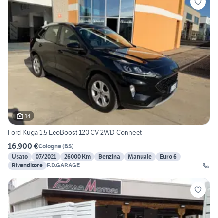
14
Ford Kuga 1.5 EcoBoost 120 CV 2WD Connect
16.900 €
Cologne
(
BS
)
Usato
07/2021
26000 Km
Benzina
Manuale
Euro 6
Rivenditore
F.D.GARAGE