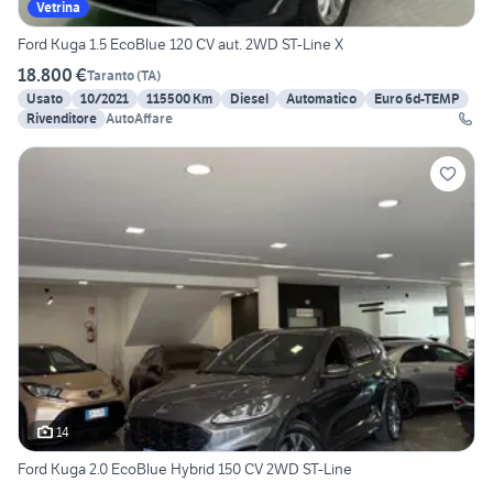
Vetrina
Ford Kuga 1.5 EcoBlue 120 CV aut. 2WD ST-Line X
18.800 €
Taranto
(
TA
)
Usato
10/2021
115500 Km
Diesel
Automatico
Euro 6d-TEMP
Rivenditore
AutoAffare
14
Ford Kuga 2.0 EcoBlue Hybrid 150 CV 2WD ST-Line