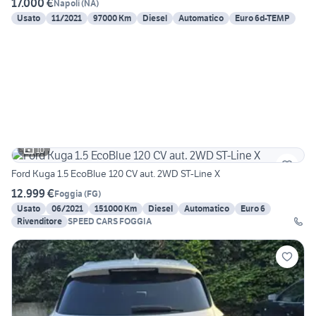
17.000 €
Napoli
(
NA
)
Usato
11/2021
97000 Km
Diesel
Automatico
Euro 6d-TEMP
10
Ford Kuga 1.5 EcoBlue 120 CV aut. 2WD ST-Line X
12.999 €
Foggia
(
FG
)
Usato
06/2021
151000 Km
Diesel
Automatico
Euro 6
Rivenditore
SPEED CARS FOGGIA