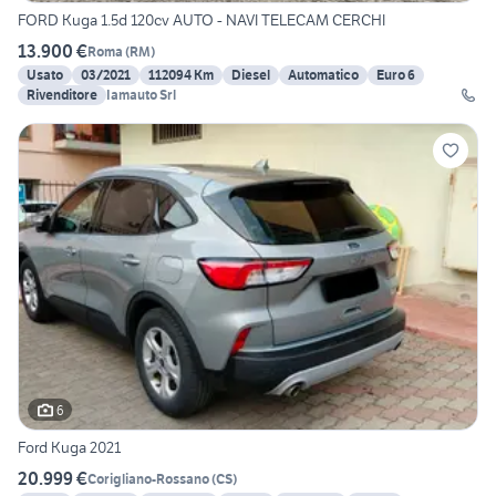
FORD Kuga 1.5d 120cv AUTO - NAVI TELECAM CERCHI
13.900 €
Roma
(
RM
)
Usato
03/2021
112094 Km
Diesel
Automatico
Euro 6
Rivenditore
Iamauto Srl
6
Ford Kuga 2021
20.999 €
Corigliano-Rossano
(
CS
)