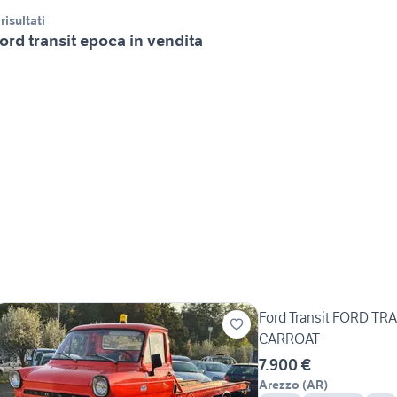
 risultati
ord transit epoca in vendita
Ford Transit FORD TR
CARROAT
7.900 €
Arezzo
(
AR
)