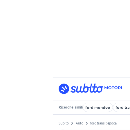
ford mondeo
ford tr
Ricerche
simili
Subito
Auto
ford transit epoca