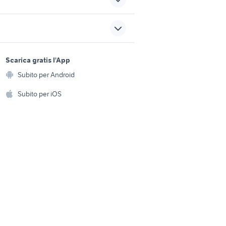
citroen ami 8
 varano
auto usate cascina
sports e hobby
a
Scarica gratis l'App
europea auto srl
Animali
Subito per Android
ento e
peugeot partner 2022
Accessori per animali
hi
Subito per iOS
Musica e Film
omestici
Libri e Riviste
e Fai da te
Strumenti Musicali
amento e
ri
Sports
 i bambini
Biciclette
Collezionismo