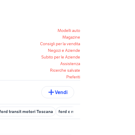
Modelli auto
Magazine
Consigli per la vendita
Negozi e Aziende
Subito per le Aziende
Assistenza
Ricerche salvate
Preferiti
Vendi
ford transit motori Toscana
ford c max roma
ford agnano
ford