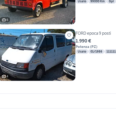
Usato
99000 Km
Gpl
6
FORD epoca 9 posti
1.990 €
Potenza
(
PZ
)
Usato
01/1986
11111
4
icherche simili
Suggerimenti