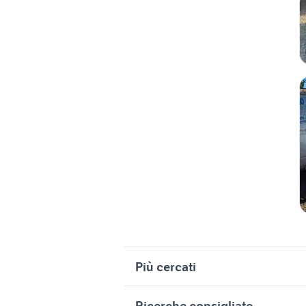
Più cercati
Correlati
R
Ricerche consigliate