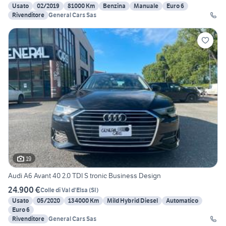
Usato
02/2019
81000 Km
Benzina
Manuale
Euro 6
Rivenditore
General Cars Sas
19
Audi A6 Avant 40 2.0 TDI S tronic Business Design
24.900 €
Colle di Val d'Elsa
(
SI
)
Usato
05/2020
134000 Km
Mild Hybrid Diesel
Automatico
Euro 6
Rivenditore
General Cars Sas