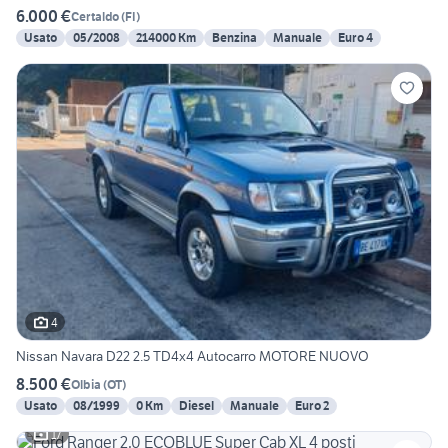
6.000 €
Certaldo
(
FI
)
Usato
05/2008
214000 Km
Benzina
Manuale
Euro 4
4
Nissan Navara D22 2.5 TD4x4 Autocarro MOTORE NUOVO
8.500 €
Olbia
(
OT
)
Usato
08/1999
0 Km
Diesel
Manuale
Euro 2
17