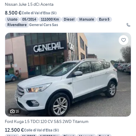
Nissan Juke 1.5 dCi Acenta
8.500 €
Colle di Val d'Elsa
(
SI
)
Usato
05/2014
111000 Km
Diesel
Manuale
Euro 5
Rivenditore
General Cars Sas
16
Ford Kuga 1.5 TDCI 120 CV S&S 2WD Titanium
12.500 €
Colle di Val d'Elsa
(
SI
)