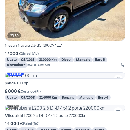
30
Nissan Navara 2.5 dCi 190CV "LE"
17.000 €
Strevi
(
AL
)
Usato
05/2015
210000 Km
Diesel
Manuale
Euro 5
Rivenditore
BADCARS SRL
Vetrina
panda 100 hp
6.000 €
Certaldo
(
FI
)
Usato
05/2008
214000 Km
Benzina
Manuale
Euro 4
5
Mitsubishi L200 2.5 DI-D 4x4 2 porte 220000km
14.000 €
Palmi
(
RC
)
Usato
11/2015
220000 Km
Diesel
Manuale
Euro 5