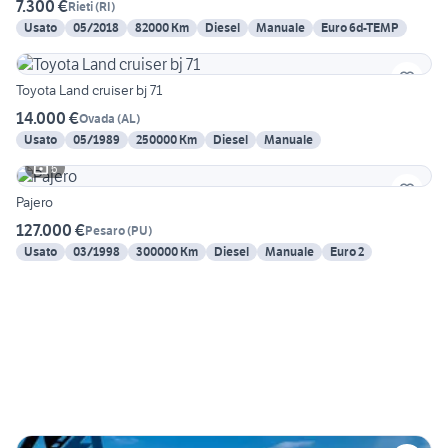
7.300 €
Rieti
(
RI
)
Usato
05/2018
82000 Km
Diesel
Manuale
Euro 6d-TEMP
Toyota Land cruiser bj 71
14.000 €
Ovada
(
AL
)
Usato
05/1989
250000 Km
Diesel
Manuale
6
Pajero
127.000 €
Pesaro
(
PU
)
Usato
03/1998
300000 Km
Diesel
Manuale
Euro 2