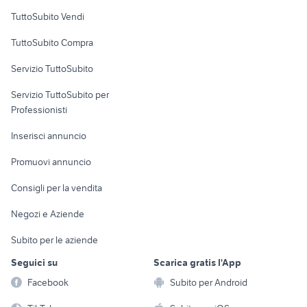
Case vacanza
TuttoSubito Vendi
Uffici e Locali
TuttoSubito Compra
commerciali
Servizio TuttoSubito
elettronica
per la casa e la
sports e hobby
Servizio TuttoSubito per
persona
Informatica
Animali
Professionisti
Arredamento e
Console e
Accessori per
Casalinghi
Inserisci annuncio
Videogiochi
animali
Elettrodomestici
Promuovi annuncio
Audio/Video
Musica e Film
Giardino e Fai da te
Consigli per la vendita
Fotografia
Libri e Riviste
Abbigliamento e
Negozi e Aziende
Telefonia
Strumenti Musicali
Accessori
Subito per le aziende
Sports
Tutto per i bambini
Seguici su
Scarica gratis l'App
Biciclette
Facebook
Subito per Android
Collezionismo