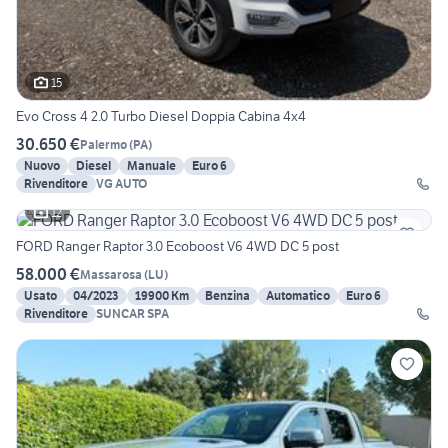
15
Evo Cross 4 2.0 Turbo Diesel Doppia Cabina 4x4
30.650 €
Palermo
(
PA
)
Nuovo
Diesel
Manuale
Euro 6
Rivenditore
VG AUTO
12
FORD Ranger Raptor 3.0 Ecoboost V6 4WD DC 5 post
58.000 €
Massarosa
(
LU
)
Usato
04/2023
19900 Km
Benzina
Automatico
Euro 6
Rivenditore
SUNCAR SPA