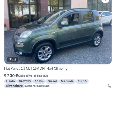
15
Fiat Panda 1.3 MJT 16V DPF 4x4 Climbing
9.200 €
Colle di Val d'Elsa
(
SI
)
Usato
04/2013
10 Km
Diesel
Manuale
Euro 5
Rivenditore
General Cars Sas