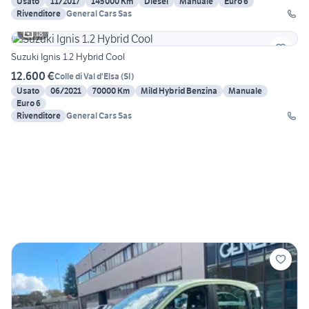
Usato
11/2017
145000 Km
Diesel
Manuale
Euro 6
Rivenditore
General Cars Sas
18
Suzuki Ignis 1.2 Hybrid Cool
12.600 €
Colle di Val d'Elsa
(
SI
)
Usato
06/2021
70000 Km
Mild Hybrid Benzina
Manuale
Euro 6
Rivenditore
General Cars Sas