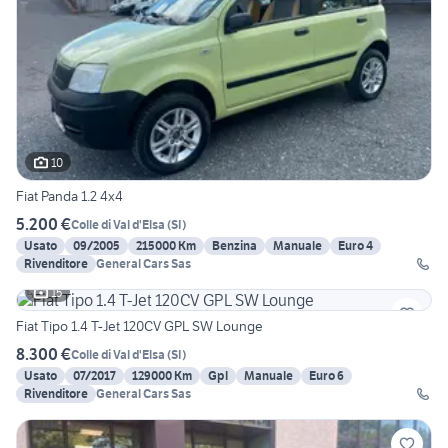
10
Fiat Panda 1.2 4x4
5.200 €
Colle di Val d'Elsa
(
SI
)
Usato
09/2005
215000 Km
Benzina
Manuale
Euro 4
Rivenditore
General Cars Sas
15
Fiat Tipo 1.4 T-Jet 120CV GPL SW Lounge
8.300 €
Colle di Val d'Elsa
(
SI
)
Usato
07/2017
129000 Km
Gpl
Manuale
Euro 6
Rivenditore
General Cars Sas