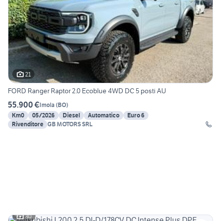
21
FORD Ranger Raptor 2.0 Ecoblue 4WD DC 5 posti AU
55.900 €
Imola
(
BO
)
Km0
05/2026
Diesel
Automatico
Euro 6
Rivenditore
GB MOTORS SRL
30