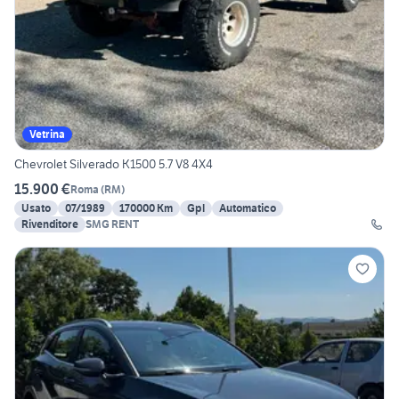
Vetrina
Chevrolet Silverado K1500 5.7 V8 4X4
15.900 €
Roma
(
RM
)
Usato
07/1989
170000 Km
Gpl
Automatico
Rivenditore
SMG RENT