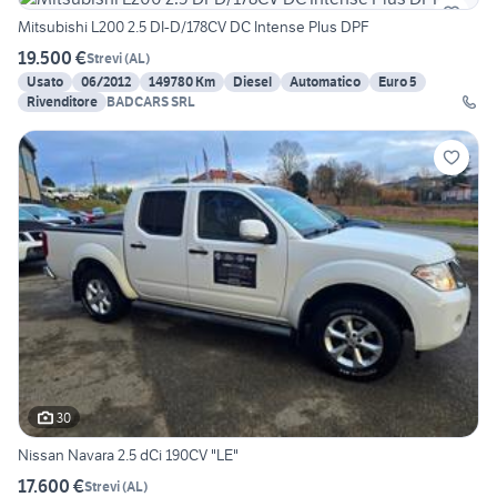
Mitsubishi L200 2.5 DI-D/178CV DC Intense Plus DPF
19.500 €
Strevi
(
AL
)
Usato
06/2012
149780 Km
Diesel
Automatico
Euro 5
Rivenditore
BADCARS SRL
30
Nissan Navara 2.5 dCi 190CV "LE"
17.600 €
Strevi
(
AL
)