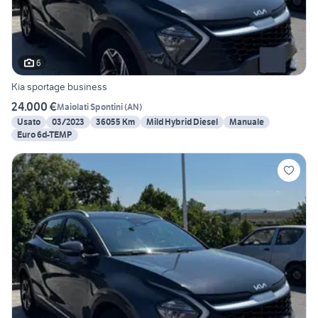
6
Kia sportage business
24.000 €
Maiolati Spontini
(
AN
)
Usato
03/2023
36055 Km
Mild Hybrid Diesel
Manuale
Euro 6d-TEMP