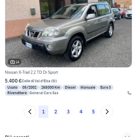
14
Nissan X-Trail 2.2 TD Di Sport
5.400 €
Colle di Val d'Elsa
(
SI
)
Usato
05/2002
268000 Km
Diesel
Manuale
Euro 3
Rivenditore
General Cars Sas
1
2
3
4
5