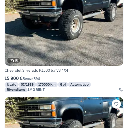
15
Chevrolet Silverado K1500 5.7 V8 4X4
15.900 €
Roma
(
RM
)
Usato
07/1989
170000 Km
Gpl
Automatico
Rivenditore
SMG RENT