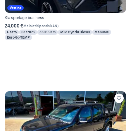
Vetrina
Kia sportage business
24.000 €
Maiolati Spontini
(
AN
)
Usato
03/2023
36055 Km
Mild Hybrid Diesel
Manuale
Euro 6d-TEMP