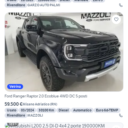
Rivenditore
GARZO AUTO PALMI
Vetrina
Ford Ranger Raptor 2.0 Ecoblue 4WD DC 5 posti
59.500 €
Misano Adriatico
(
RN
)
Usato
03/2024
30100 Km
Diesel
Automatico
Euro 6d-TEMP
Rivenditore
MAZZOLI
5