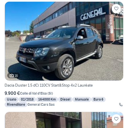
16
Dacia Duster 1.5 dCi 110CV Start&Stop 4x2 Lauréate
9.900 €
Colle di Val d'Elsa
(
SI
)
Usato
02/2018
164000 Km
Diesel
Manuale
Euro 6
Rivenditore
General Cars Sas