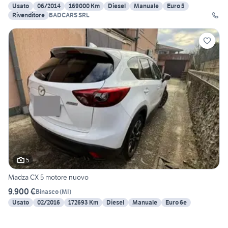
Usato
06/2014
169000 Km
Diesel
Manuale
Euro 5
Rivenditore
BADCARS SRL
5
Madza CX 5 motore nuovo
9.900 €
Binasco
(
MI
)
Usato
02/2016
172693 Km
Diesel
Manuale
Euro 6e