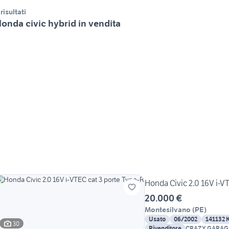
 risultati
onda civic hybrid in vendita
Honda Civic 2.0 16V i-V
20.000 €
Montesilvano
(
PE
)
Usato
06/2002
141132 
30
Rivenditore
CRAZY GARAG