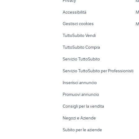
Privacy
I
Caravan e Camper
Loft, mansarde 
Accessibilità
M
Veicoli commerciali
Case vacanza
Gestisci cookies
M
Uffici e Locali
TuttoSubito Vendi
commerciali
TuttoSubito Compra
Servizio TuttoSubito
Servizio TuttoSubito per Professionisti
Inserisci annuncio
Promuovi annuncio
Consigli per la vendita
Negozi e Aziende
Subito per le aziende