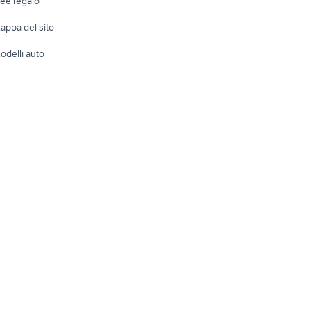
dee regalo
Accesso
e altro
appa del sito
Tutto per
odelli auto