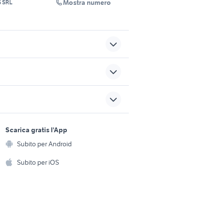
Mostra numero
S SRL
emilia
suzuki jimny usato lazio
egna
fiat panda seconda serie
gna
pioneer deh accessori auto
sports e hobby
a
Scarica gratis l'App
gioni
mercedes sl 280 auto
Animali
Subito per Android
ento e
Accessori per animali
hi
Subito per iOS
Musica e Film
omestici
Libri e Riviste
e Fai da te
Strumenti Musicali
amento e