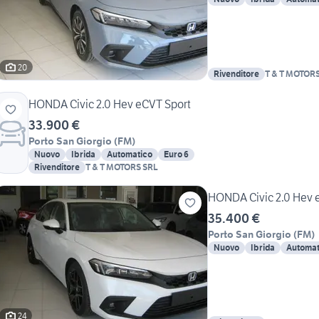
20
Rivenditore
T & T MOTOR
HONDA Civic 2.0 Hev eCVT Sport
33.900 €
Porto San Giorgio
(
FM
)
Nuovo
Ibrida
Automatico
Euro 6
Rivenditore
T & T MOTORS SRL
HONDA Civic 2.0 Hev
35.400 €
Porto San Giorgio
(
FM
)
Nuovo
Ibrida
Automat
24