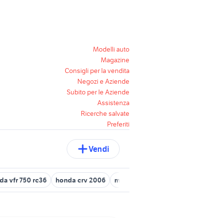
Modelli auto
Magazine
Consigli per la vendita
Negozi e Aziende
Subito per le Aziende
Assistenza
Ricerche salvate
Preferiti
Vendi
da vfr 750 rc36
honda crv 2006
motore fuoribordo honda
yari