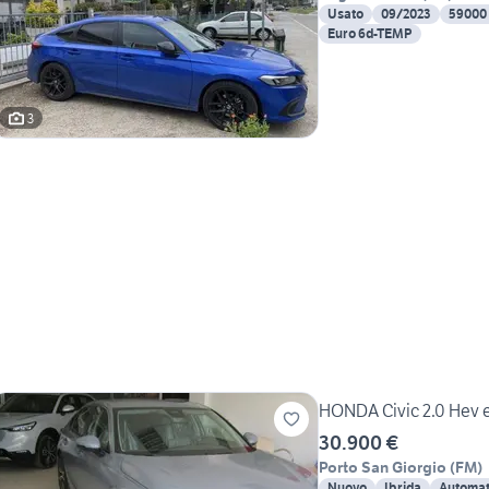
Usato
09/2023
59000
Euro 6d-TEMP
3
HONDA Civic 2.0 Hev 
30.900 €
Porto San Giorgio
(
FM
)
Nuovo
Ibrida
Automat