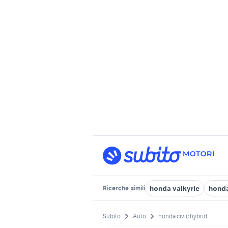
honda valkyrie
hond
Ricerche
simili
Subito
Auto
honda civic hybrid