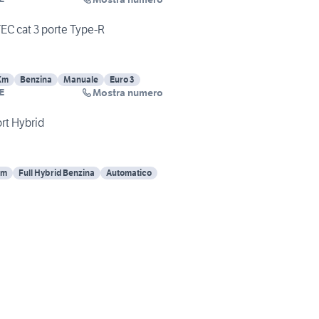
TEC cat 3 porte Type-R
Km
Benzina
Manuale
Euro 3
Mostra numero
E
rt Hybrid
Km
Full Hybrid Benzina
Automatico