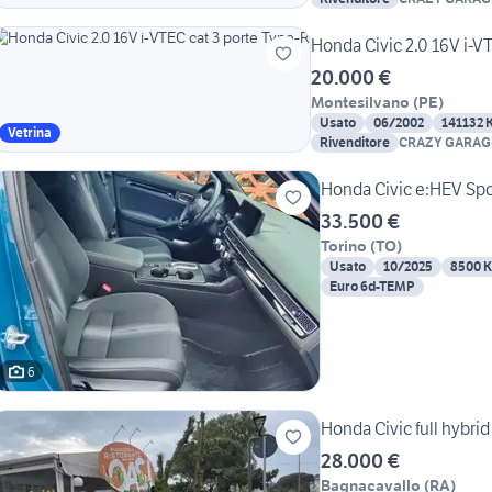
Honda Civic 2.0 16V i-V
20.000 €
Montesilvano
(
PE
)
Usato
06/2002
141132 
Vetrina
Rivenditore
CRAZY GARAG
Honda Civic e:HEV Spo
33.500 €
Torino
(
TO
)
Usato
10/2025
8500 
Euro 6d-TEMP
6
Honda Civic full hybrid
28.000 €
Bagnacavallo
(
RA
)