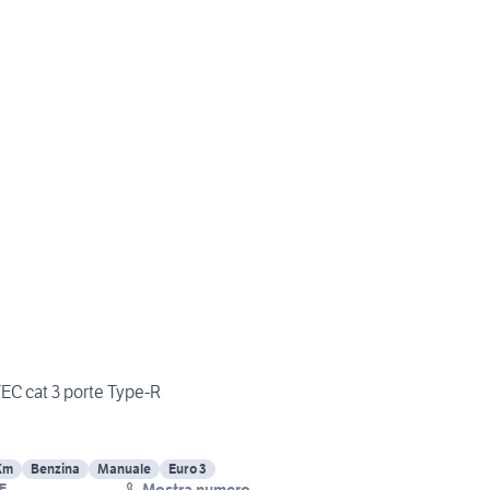
TEC cat 3 porte Type-R
Km
Benzina
Manuale
Euro 3
Mostra numero
E