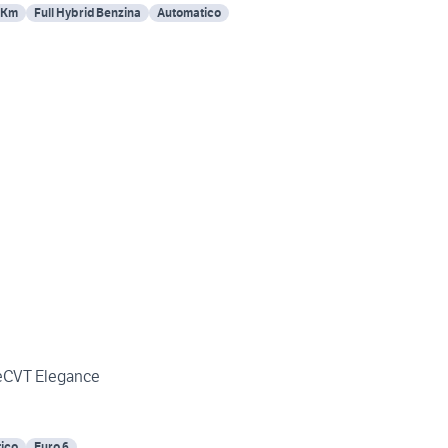
 Km
Full Hybrid Benzina
Automatico
eCVT Elegance
ico
Euro 6