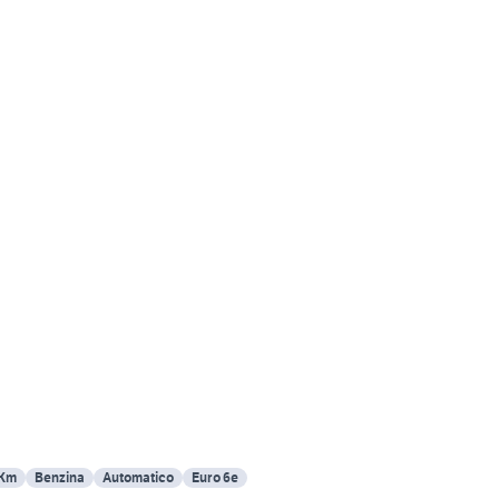
 Km
Benzina
Automatico
Euro 6e