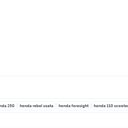
nda 250
honda rebel usata
honda foresight
honda 110 scoote