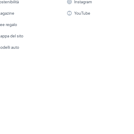
ostenibilità
Instagram
lavoro
i
Fotografia
Giardino 
agazine
YouTube
Attrezzature di lavoro
Telefonia
Abbigli
dee regalo
Accesso
e altro
appa del sito
Tutto per
odelli auto