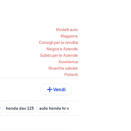
Modelli auto
Magazine
Consigli per la vendita
Negozi e Aziende
Subito per le Aziende
Assistenza
Ricerche salvate
Preferiti
Vendi
r
honda dax 125
auto honda hr v
honda Sardegna
honda civi