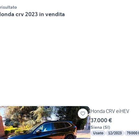
 risultato
onda crv 2023 in vendita
Honda CRV eiHEV
37.000 €
Siena
(
SI
)
Usato
12/2023
75000