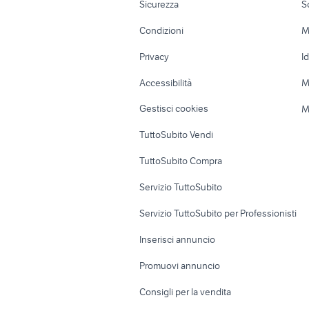
Sicurezza
S
Accessori Moto
Terreni e rustic
Condizioni
M
Nautica
Garage e box
Privacy
I
Caravan e Camper
Loft, mansarde 
Accessibilità
M
Veicoli commerciali
Case vacanza
Gestisci cookies
M
Uffici e Locali
TuttoSubito Vendi
commerciali
TuttoSubito Compra
Servizio TuttoSubito
Servizio TuttoSubito per Professionisti
Inserisci annuncio
Promuovi annuncio
Consigli per la vendita