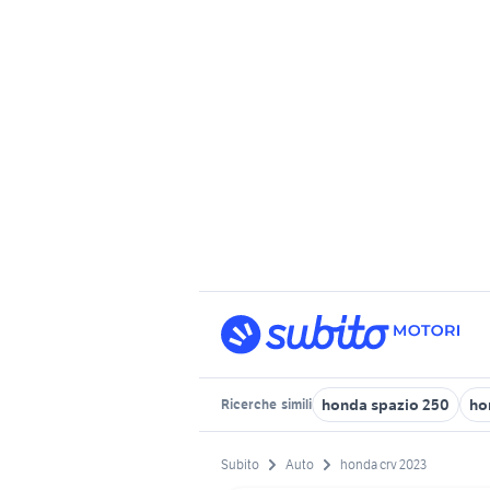
honda spazio 250
ho
Ricerche
simili
Subito
Auto
honda crv 2023