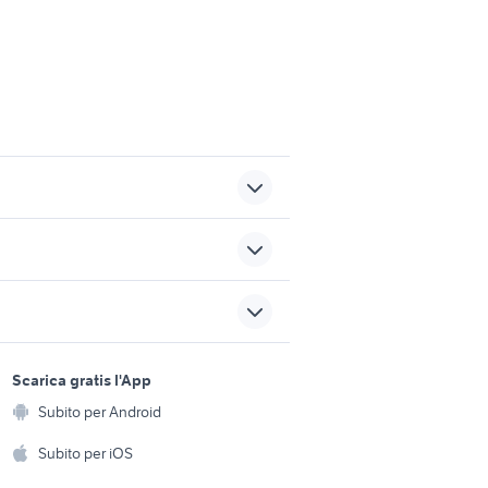
auto usate tertenia
auto smart Puglia
lino
sports e hobby
citroen c3 Catania
a
Scarica gratis l'App
Animali
Subito per Android
centralina motore auto
ento e
Accessori per animali
hi
Subito per iOS
Musica e Film
omestici