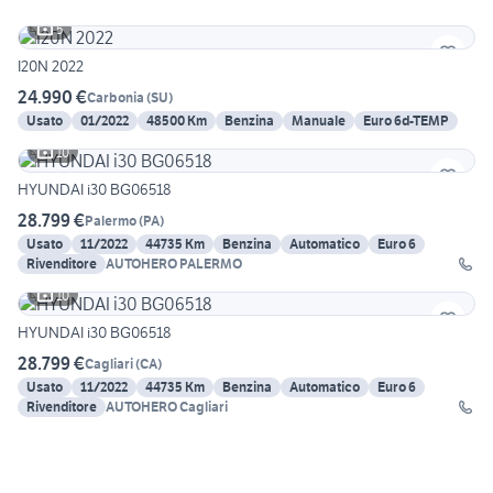
5
I20N 2022
24.990 €
Carbonia
(
SU
)
Usato
01/2022
48500 Km
Benzina
Manuale
Euro 6d-TEMP
10
HYUNDAI i30 BG06518
28.799 €
Palermo
(
PA
)
Usato
11/2022
44735 Km
Benzina
Automatico
Euro 6
Rivenditore
AUTOHERO PALERMO
10
HYUNDAI i30 BG06518
28.799 €
Cagliari
(
CA
)
Usato
11/2022
44735 Km
Benzina
Automatico
Euro 6
Rivenditore
AUTOHERO Cagliari