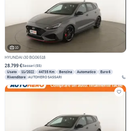
10
HYUNDAI i30 BG06518
28.799 €
Sassari
(
SS
)
Usato
11/2022
44735 Km
Benzina
Automatico
Euro 6
Rivenditore
AUTOHERO SASSARI