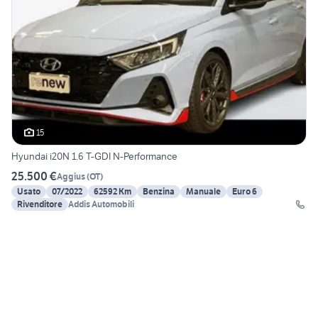
15
Hyundai i20N 1.6 T-GDI N-Performance
25.500 €
Aggius
(
OT
)
Usato
07/2022
62592 Km
Benzina
Manuale
Euro 6
Rivenditore
Addis Automobili