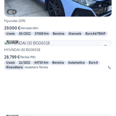
6
Hyundai i20N
29.000 €
Vernate
(
MI
)
Usato
03/2022
37000 Km
Benzina
Manuale
Euro 6d-TEMP
10
HYUNDAI i30 BG06518
28.799 €
Torino
(
TO
)
Usato
11/2022
44735 Km
Benzina
Automatico
Euro 6
Rivenditore
Autohero Torino
10