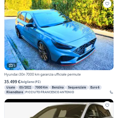
5
Hyundai i30n 7000 km garanzia ufficiale permute
35.499 €
Avigliano
(
PZ
)
Usato
03/2022
7000 Km
Benzina
Sequenziale
Euro 6
Rivenditore
PICCIUTO FRANCESCO ANTONIO