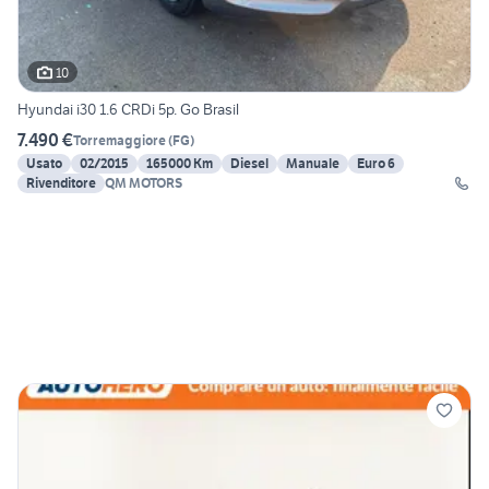
10
Hyundai i30 1.6 CRDi 5p. Go Brasil
7.490 €
Torremaggiore
(
FG
)
Usato
02/2015
165000 Km
Diesel
Manuale
Euro 6
Rivenditore
QM MOTORS