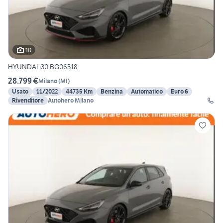
10
HYUNDAI i30 BG06518
28.799 €
Milano
(
MI
)
Usato
11/2022
44735 Km
Benzina
Automatico
Euro 6
Rivenditore
Autohero Milano