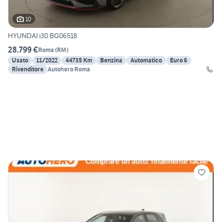
10
HYUNDAI i30 BG06518
28.799 €
Roma
(
RM
)
Usato
11/2022
44735 Km
Benzina
Automatico
Euro 6
Rivenditore
Autohero Roma