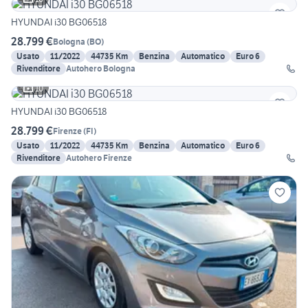
HYUNDAI i30 BG06518
28.799 €
Bologna
(
BO
)
Usato
11/2022
44735 Km
Benzina
Automatico
Euro 6
Rivenditore
Autohero Bologna
10
HYUNDAI i30 BG06518
28.799 €
Firenze
(
FI
)
Usato
11/2022
44735 Km
Benzina
Automatico
Euro 6
Rivenditore
Autohero Firenze