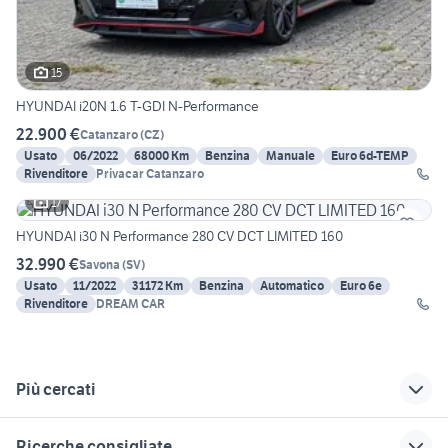
15
HYUNDAI i20N 1.6 T-GDI N-Performance
22.900 €
Catanzaro
(
CZ
)
Usato
06/2022
68000 Km
Benzina
Manuale
Euro 6d-TEMP
Rivenditore
Privacar Catanzaro
17
HYUNDAI i30 N Performance 280 CV DCT LIMITED 160
32.990 €
Savona
(
SV
)
Usato
11/2022
31172 Km
Benzina
Automatico
Euro 6e
Rivenditore
DREAM CAR
Più cercati
Correlati
Richerche simili
Suggerimenti
Ricerche consigliate