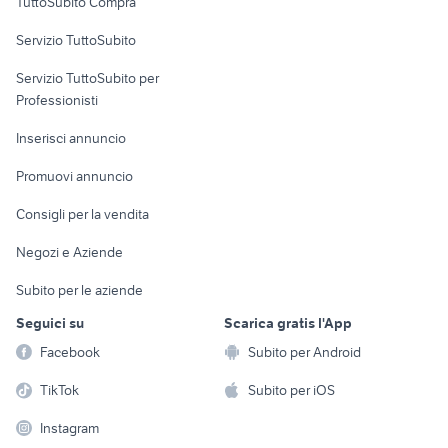
TuttoSubito Compra
commerciali
Servizio TuttoSubito
elettronica
per la casa e la
sports e hobby
Servizio TuttoSubito per
persona
Informatica
Animali
Professionisti
Arredamento e
Console e
Accessori per
Casalinghi
Inserisci annuncio
Videogiochi
animali
Elettrodomestici
Promuovi annuncio
Audio/Video
Musica e Film
Giardino e Fai da te
Consigli per la vendita
Fotografia
Libri e Riviste
Abbigliamento e
Negozi e Aziende
Telefonia
Strumenti Musicali
Accessori
Subito per le aziende
Sports
Tutto per i bambini
Seguici su
Scarica gratis l'App
Biciclette
Facebook
Subito per Android
Collezionismo
TikTok
Subito per iOS
Instagram