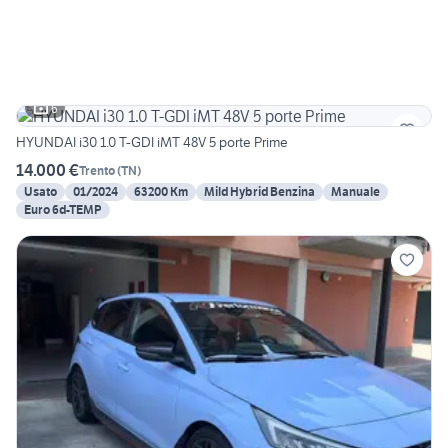
6
HYUNDAI i30 1.0 T-GDI iMT 48V 5 porte Prime
14.000 €
Trento
(
TN
)
Usato
01/2024
63200 Km
Mild Hybrid Benzina
Manuale
Euro 6d-TEMP