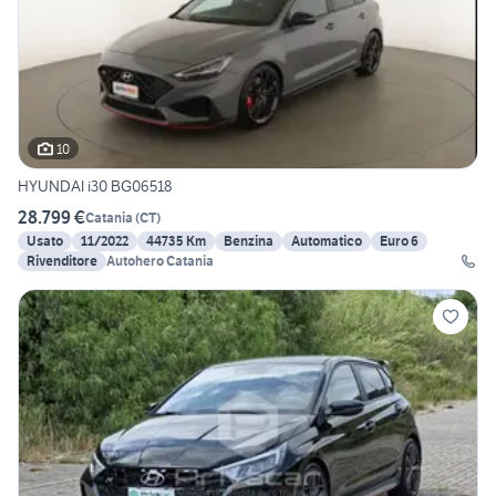
10
HYUNDAI i30 BG06518
28.799 €
Catania
(
CT
)
Usato
11/2022
44735 Km
Benzina
Automatico
Euro 6
Rivenditore
Autohero Catania