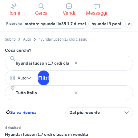
Home
Cerca
Vendi
Messaggi
motore hyundai ix35 1.7 diesel
hyundai 9 posti
apri
Ricerche
Subito
Auto
hyundai tucson 1.7 crdi classic
Cosa cerchi?
Filtri
Auto
Salva ricerca
Dal più recente
4 risultati
Hyundai tucson 1.7 crdi classic in vendita