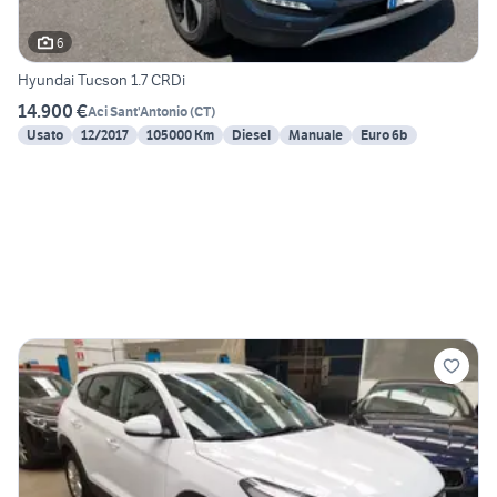
6
Hyundai Tucson 1.7 CRDi
14.900 €
Aci Sant'Antonio
(
CT
)
Usato
12/2017
105000 Km
Diesel
Manuale
Euro 6b