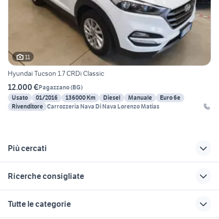
11
Hyundai Tucson 1.7 CRDi Classic
12.000 €
Pagazzano
(
BG
)
Usato
01/2016
136000 Km
Diesel
Manuale
Euro 6e
Rivenditore
Carrozzeria Nava Di Nava Lorenzo Matias
Più cercati
Correlati
Richerche simili
Suggerimenti
Ricerche consigliate
opel corsa 1.7
1.7 crdi accessori
accessori hyundai
auto
tucson 2021
auto Napoli provincia
bmw e90
hyundai agnano
Tutte le categorie
ricambi hyundai
suzuki jimny diesel
hyundai 4x4
fiat 1100 anni 50
nissan evalia
tucson