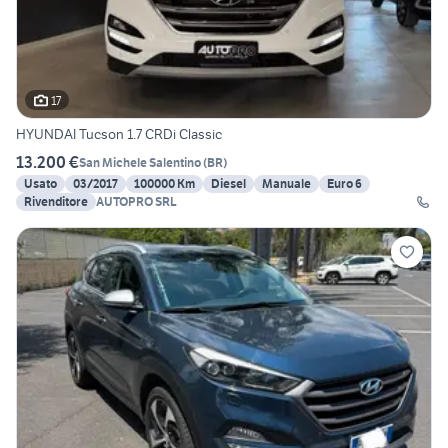
17
HYUNDAI Tucson 1.7 CRDi Classic
13.200 €
San Michele Salentino
(
BR
)
Usato
03/2017
100000 Km
Diesel
Manuale
Euro 6
Rivenditore
AUTOPRO SRL