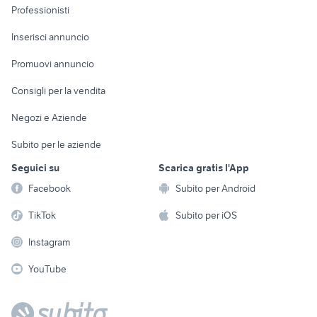
Informatica
Animali
Professionisti
Arredamento e
Console e
Accessori per
Casalinghi
Inserisci annuncio
Videogiochi
animali
Elettrodomestici
Promuovi annuncio
Audio/Video
Musica e Film
Giardino e Fai da te
Consigli per la vendita
Fotografia
Libri e Riviste
Abbigliamento e
Negozi e Aziende
Telefonia
Strumenti Musicali
Accessori
Subito per le aziende
Sports
Tutto per i bambini
Seguici su
Scarica gratis l'App
Biciclette
Facebook
Subito per Android
Collezionismo
TikTok
Subito per iOS
Instagram
YouTube