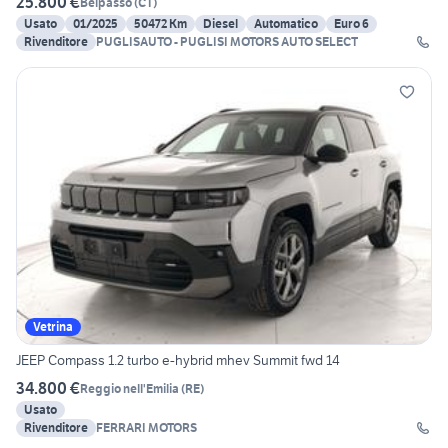
25.800 €
Belpasso
(
CT
)
Usato
01/2025
50472 Km
Diesel
Automatico
Euro 6
Rivenditore
PUGLISAUTO - PUGLISI MOTORS AUTO SELECT
Vetrina
JEEP Compass 1.2 turbo e-hybrid mhev Summit fwd 14
34.800 €
Reggio nell'Emilia
(
RE
)
Usato
Rivenditore
FERRARI MOTORS