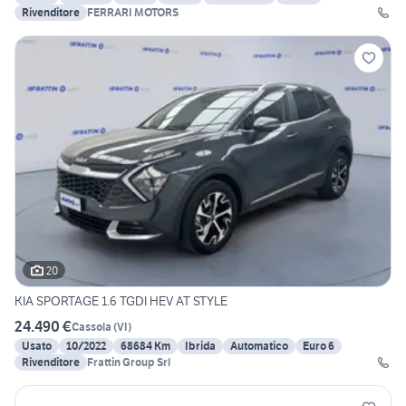
Rivenditore
FERRARI MOTORS
20
KIA SPORTAGE 1.6 TGDI HEV AT STYLE
24.490 €
Cassola
(
VI
)
Usato
10/2022
68684 Km
Ibrida
Automatico
Euro 6
Rivenditore
Frattin Group Srl