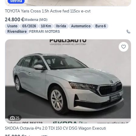
Vetrina
TOYOTA Yaris Cross 1.5h Active fwd 115cv e-cvt
24.800 €
Modena
(
MO
)
Usato
03/2026
10 Km
Ibrida
Automatico
Euro 6
Rivenditore
FERRARI MOTORS
25
SKODA Octavia 4ªs 2.0 TDI 150 CV DSG Wagon Executi