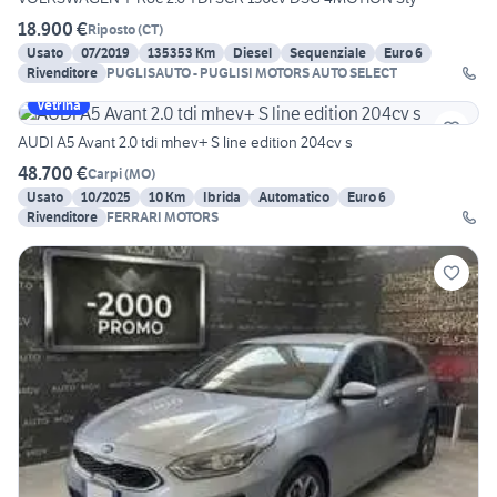
18.900 €
Riposto
(
CT
)
Usato
07/2019
135353 Km
Diesel
Sequenziale
Euro 6
Rivenditore
PUGLISAUTO - PUGLISI MOTORS AUTO SELECT
Vetrina
AUDI A5 Avant 2.0 tdi mhev+ S line edition 204cv s
48.700 €
Carpi
(
MO
)
Usato
10/2025
10 Km
Ibrida
Automatico
Euro 6
Rivenditore
FERRARI MOTORS