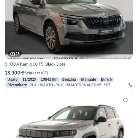
25
SKODA Kamiq 1.0 TSI Black Dots
18.900 €
Belpasso
(
CT
)
Usato
11/2023
10842 Km
Benzina
Manuale
Euro 6
Rivenditore
PUGLISAUTO - PUGLISI MOTORS AUTO SELECT