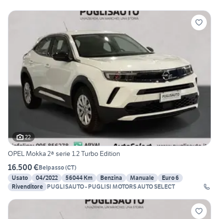
22
OPEL Mokka 2ª serie 1.2 Turbo Edition
16.500 €
Belpasso
(
CT
)
Usato
04/2022
56044 Km
Benzina
Manuale
Euro 6
Rivenditore
PUGLISAUTO - PUGLISI MOTORS AUTO SELECT