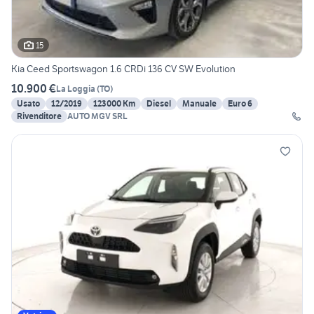
15
Kia Ceed Sportswagon 1.6 CRDi 136 CV SW Evolution
10.900 €
La Loggia
(
TO
)
Usato
12/2019
123000 Km
Diesel
Manuale
Euro 6
Rivenditore
AUTO MGV SRL