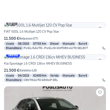
22
FIAT 500L 1.6 Multijet 120 CV Pop Star
11.500 €
Belpasso
(
CT
)
Usato
08/2015
87703 Km
Diesel
Manuale
Euro 6
Rivenditore
PUGLISAUTO - PUGLISI MOTORS AUTO SELECT
Vetrina
Kia Sportage 1.6 CRDi 136cv MHEV BUSINESS
21.500 €
Galatina
(
LE
)
Usato
04/2023
82400 Km
Ibrida
Manuale
Euro 6
Rivenditore
CENTRAUTO GROUP SRL