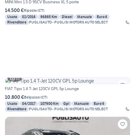
MINI Mini 1.5 D 95CV Business XL 5 porte
14.500 €
Riposto
(
CT
)
Usato
02/2016
96865 Km
Diesel
Manuale
Euro 6
Rivenditore
PUGLISAUTO - PUGLISI MOTORS AUTO SELECT
20
FIAT Tipo 1.4 T-Jet 120CV GPL 5p Lounge
10.800 €
Belpasso
(
CT
)
Usato
04/2017
107900 Km
Gpl
Manuale
Euro 6
Rivenditore
PUGLISAUTO - PUGLISI MOTORS AUTO SELECT