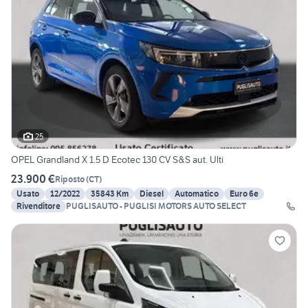
25
OPEL Grandland X 1.5 D Ecotec 130 CV S&S aut. Ulti
23.900 €
Riposto
(
CT
)
Usato
12/2022
35843 Km
Diesel
Automatico
Euro 6e
Rivenditore
PUGLISAUTO - PUGLISI MOTORS AUTO SELECT