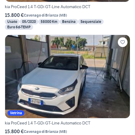
kia ProCeed 1.4 T-GDi GT-Line Automatico DCT
15.800 €
Cavenago di Brianza
(
MB
)
Usato
05/2020
58000 Km
Benzina
Sequenziale
Euro 6d-TEMP
Vetrina
kia ProCeed 1.4 T-GDi GT-Line Automatico DCT
15.800 €
Cavenago di Brianza
(
MB
)