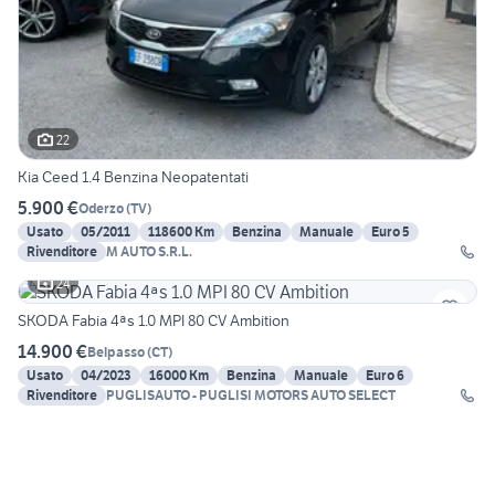
22
Kia Ceed 1.4 Benzina Neopatentati
5.900 €
Oderzo
(
TV
)
Usato
05/2011
118600 Km
Benzina
Manuale
Euro 5
Rivenditore
M AUTO S.R.L.
24
SKODA Fabia 4ªs 1.0 MPI 80 CV Ambition
14.900 €
Belpasso
(
CT
)
Usato
04/2023
16000 Km
Benzina
Manuale
Euro 6
Rivenditore
PUGLISAUTO - PUGLISI MOTORS AUTO SELECT