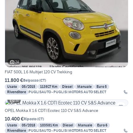
24
FIAT 500L 1.6 Multijet 120 CV Trekking
11.800 €
Belpasso
(
CT
)
Usato
05/2015
113927 Km
Diesel
Manuale
Euro 5
Rivenditore
PUGLISAUTO - PUGLISI MOTORS AUTO SELECT
19
OPEL Mokka X 1.6 CDTI Ecotec 110 CV S&S Advance
10.400 €
Riposto
(
CT
)
Usato
05/2018
103581 Km
Diesel
Manuale
Euro 6
Rivenditore
PUGLISAUTO - PUGLISI MOTORS AUTO SELECT