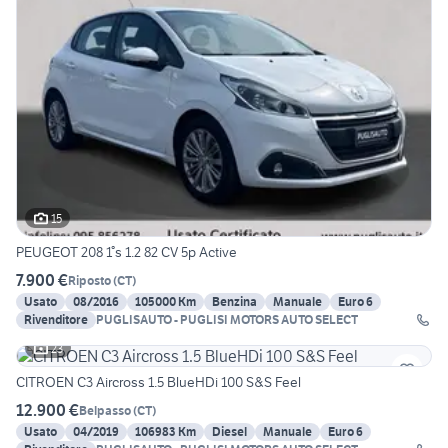
15
PEUGEOT 208 1°s 1.2 82 CV 5p Active
7.900 €
Riposto
(
CT
)
Usato
08/2016
105000 Km
Benzina
Manuale
Euro 6
Rivenditore
PUGLISAUTO - PUGLISI MOTORS AUTO SELECT
23
CITROEN C3 Aircross 1.5 BlueHDi 100 S&S Feel
12.900 €
Belpasso
(
CT
)
Usato
04/2019
106983 Km
Diesel
Manuale
Euro 6