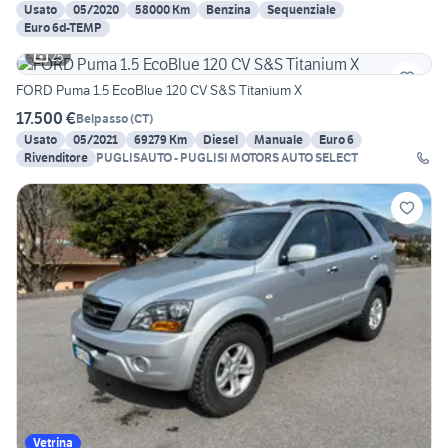
Usato
05/2020
58000 Km
Benzina
Sequenziale
Euro 6d-TEMP
25
FORD Puma 1.5 EcoBlue 120 CV S&S Titanium X
17.500 €
Belpasso
(
CT
)
Usato
05/2021
69279 Km
Diesel
Manuale
Euro 6
Rivenditore
PUGLISAUTO - PUGLISI MOTORS AUTO SELECT
Vetrina