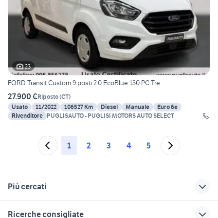
23
FORD Transit Custom 9 posti 2.0 EcoBlue 130 PC Tre
27.900 €
Riposto
(
CT
)
Usato
11/2022
106527 Km
Diesel
Manuale
Euro 6e
Rivenditore
PUGLISAUTO - PUGLISI MOTORS AUTO SELECT
1
2
3
4
5
Più cercati
Correlati
Richerche simili
Suggerimenti
Ricerche consigliate