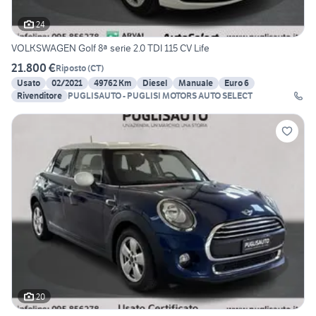
24
VOLKSWAGEN Golf 8ª serie 2.0 TDI 115 CV Life
21.800 €
Riposto
(
CT
)
Usato
02/2021
49762 Km
Diesel
Manuale
Euro 6
Rivenditore
PUGLISAUTO - PUGLISI MOTORS AUTO SELECT
20