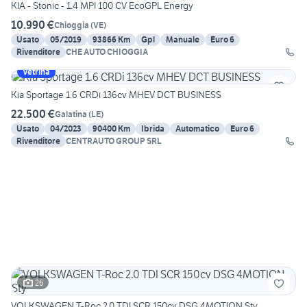
KIA - Stonic - 1.4 MPI 100 CV EcoGPL Energy
10.990 €
Chioggia
(
VE
)
Usato
05/2019
93866 Km
Gpl
Manuale
Euro 6
Rivenditore
CHE AUTO CHIOGGIA
Vetrina
Kia Sportage 1.6 CRDi 136cv MHEV DCT BUSINESS
22.500 €
Galatina
(
LE
)
Usato
04/2023
90400 Km
Ibrida
Automatico
Euro 6
Rivenditore
CENTRAUTO GROUP SRL
26
VOLKSWAGEN T-Roc 2.0 TDI SCR 150cv DSG 4MOTION Sty