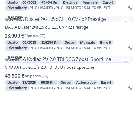
Usato
03/2022
43454 Km
Elettrica
Manuale
Euro 6
Rivenditore
PUGLISAUTO - PUGLISI MOTORS AUTO SELECT
22
DACIA Duster 2ªs 1.5 dCi 110 CV 4x2 Prestige
13.900 €
Riposto
(
CT
)
Usato
02/2018
116234 Km
Diesel
Manuale
Euro 6
Rivenditore
PUGLISAUTO - PUGLISI MOTORS AUTO SELECT
25
SKODA Kodiaq 2°s 2.0 TDI DSG 7 posti SportLine
43.900 €
Belpasso
(
CT
)
Usato
11/2025
5925 Km
Diesel
Automatico
Euro 6
Rivenditore
PUGLISAUTO - PUGLISI MOTORS AUTO SELECT