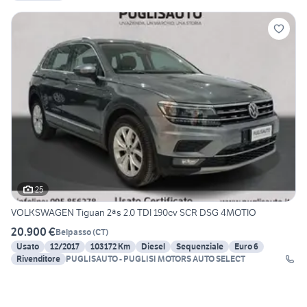
25
VOLKSWAGEN Tiguan 2ªs 2.0 TDI 190cv SCR DSG 4MOTIO
20.900 €
Belpasso
(
CT
)
Usato
12/2017
103172 Km
Diesel
Sequenziale
Euro 6
Rivenditore
PUGLISAUTO - PUGLISI MOTORS AUTO SELECT