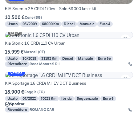
KIA Sorento 2.5 CRDi 170cv – Solo 68.000 km + kit
10.500 €
Cene
(
BG
)
Usato
05/2009
68000 Km
Diesel
Manuale
Euro 4
25
Kia Stonic 1.6 CRDi 110 CV Urban
15.999 €
Mascali
(
CT
)
Usato
10/2018
31192 Km
Diesel
Manuale
Euro 6e
Rivenditore
Roda Motors S.R.L.
Vetrina
KIA Sportage 1.6 CRDi MHEV DCT Business
18.900 €
Foggia
(
FG
)
Usato
07/2022
70221 Km
Ibrida
Sequenziale
Euro 6
Spoticar
Rivenditore
ROMANO CAR