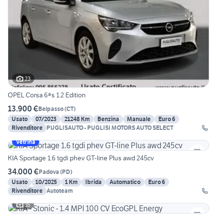
23
OPEL Corsa 6ªs 1.2 Edition
13.900 €
Belpasso
(
CT
)
Usato
07/2023
21248 Km
Benzina
Manuale
Euro 6
Rivenditore
PUGLISAUTO - PUGLISI MOTORS AUTO SELECT
Vetrina
KIA Sportage 1.6 tgdi phev GT-line Plus awd 245cv
34.000 €
Padova
(
PD
)
Usato
10/2025
1 Km
Ibrida
Automatico
Euro 6
Rivenditore
Autoteam
16