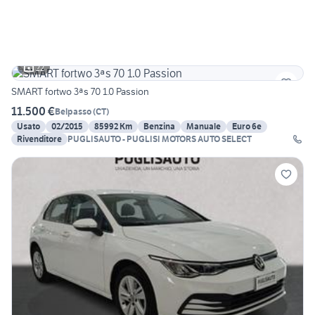
22
SMART fortwo 3ªs 70 1.0 Passion
11.500 €
Belpasso
(
CT
)
Usato
02/2015
85992 Km
Benzina
Manuale
Euro 6e
Rivenditore
PUGLISAUTO - PUGLISI MOTORS AUTO SELECT