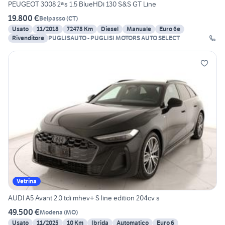
PEUGEOT 3008 2ªs 1.5 BlueHDi 130 S&S GT Line
19.800 €
Belpasso
(
CT
)
Usato
11/2018
72478 Km
Diesel
Manuale
Euro 6e
Rivenditore
PUGLISAUTO - PUGLISI MOTORS AUTO SELECT
Vetrina
AUDI A5 Avant 2.0 tdi mhev+ S line edition 204cv s
49.500 €
Modena
(
MO
)
Usato
11/2025
10 Km
Ibrida
Automatico
Euro 6