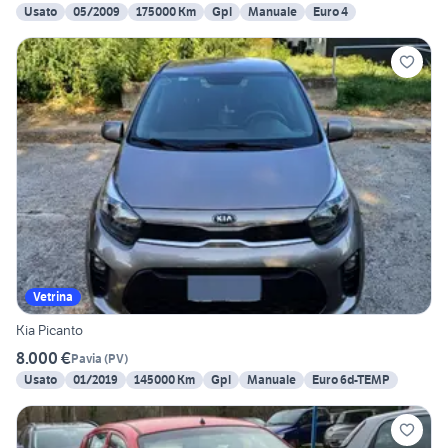
Usato
05/2009
175000 Km
Gpl
Manuale
Euro 4
Vetrina
Kia Picanto
8.000 €
Pavia
(
PV
)
Usato
01/2019
145000 Km
Gpl
Manuale
Euro 6d-TEMP