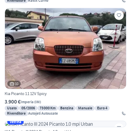
Rivenditore
Rattix Curno
10
Kia Picanto 1.1 12V Spicy
3.900 €
Imperia
(
IM
)
Usato
05/2006
73000 Km
Benzina
Manuale
Euro 4
Rivenditore
Autojeti Autousate
Vetrina