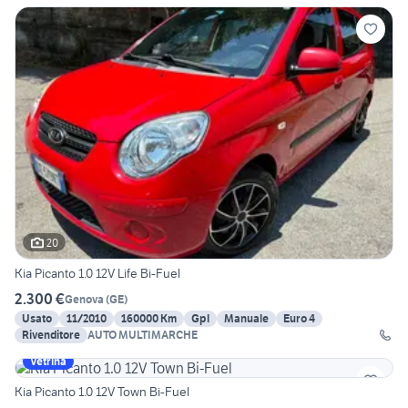
20
Kia Picanto 1.0 12V Life Bi-Fuel
2.300 €
Genova
(
GE
)
Usato
11/2010
160000 Km
Gpl
Manuale
Euro 4
Rivenditore
AUTO MULTIMARCHE
Vetrina
Kia Picanto 1.0 12V Town Bi-Fuel