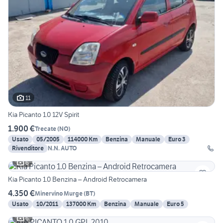
11
Kia Picanto 1.0 12V Spirit
1.900 €
Trecate
(
NO
)
Usato
05/2005
114000 Km
Benzina
Manuale
Euro 3
Rivenditore
N.N. AUTO
6
Kia Picanto 1.0 Benzina – Android Retrocamera
4.350 €
Minervino Murge
(
BT
)
Usato
10/2011
137000 Km
Benzina
Manuale
Euro 5
6