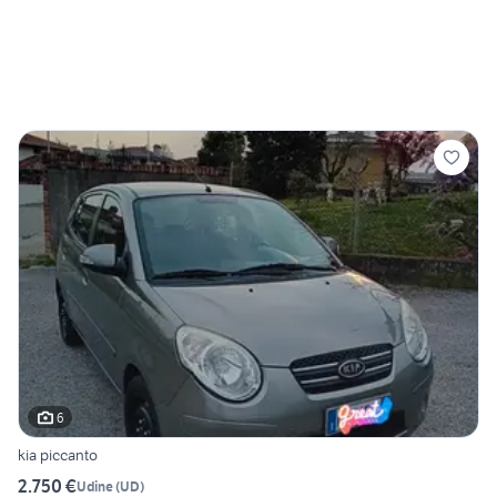
6
kia piccanto
2.750 €
Udine
(
UD
)