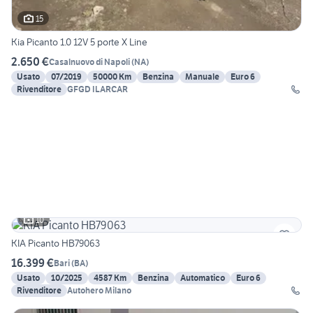
15
Kia Picanto 1.0 12V 5 porte X Line
2.650 €
Casalnuovo di Napoli
(
NA
)
Usato
07/2019
50000 Km
Benzina
Manuale
Euro 6
Rivenditore
GFGD ILARCAR
10
KIA Picanto HB79063
16.399 €
Bari
(
BA
)
Usato
10/2025
4587 Km
Benzina
Automatico
Euro 6
Rivenditore
Autohero Milano