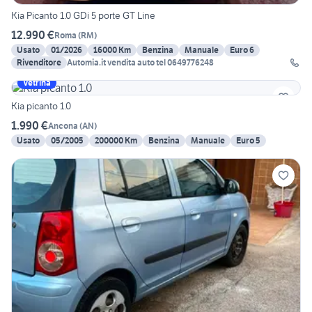
Kia Picanto 1.0 GDi 5 porte GT Line
12.990 €
Roma
(
RM
)
Usato
01/2026
16000 Km
Benzina
Manuale
Euro 6
Rivenditore
Automia.it vendita auto tel 0649776248
Vetrina
Kia picanto 1.0
1.990 €
Ancona
(
AN
)
Usato
05/2005
200000 Km
Benzina
Manuale
Euro 5