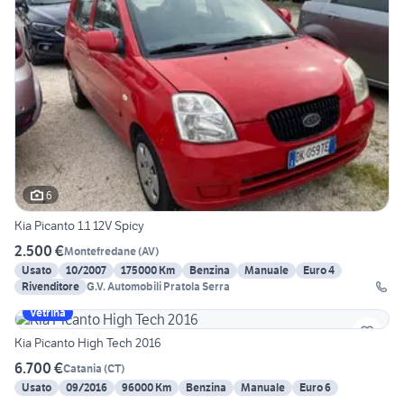
6
Kia Picanto 1.1 12V Spicy
2.500 €
Montefredane
(
AV
)
Usato
10/2007
175000 Km
Benzina
Manuale
Euro 4
Rivenditore
G.V. Automobili Pratola Serra
Vetrina
Kia Picanto High Tech 2016
6.700 €
Catania
(
CT
)
Usato
09/2016
96000 Km
Benzina
Manuale
Euro 6