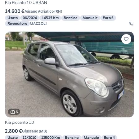
Kia Picanto 1.0 URBAN
14.600 €
Misano Adriatico
(
RN
)
Usato
06/2024
14535 Km
Benzina
Manuale
Euro 6
Rivenditore
MAZZOLI
6
Kia piccanto 1.0
2.800 €
Giussano
(
MB
)
Usato
12/2010
125000 Km
Benzina
Manuale
Euro 4