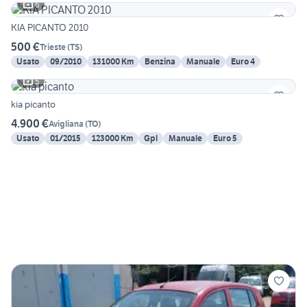
6
KIA PICANTO 2010
500 €
Trieste
(
TS
)
Usato
09/2010
131000 Km
Benzina
Manuale
Euro 4
5
kia picanto
4.900 €
Avigliana
(
TO
)
Usato
01/2015
123000 Km
Gpl
Manuale
Euro 5