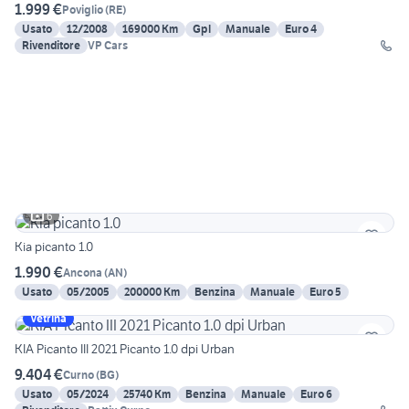
1.999 €
Poviglio
(
RE
)
Usato
12/2008
169000 Km
Gpl
Manuale
Euro 4
Rivenditore
VP Cars
6
Kia picanto 1.0
1.990 €
Ancona
(
AN
)
Usato
05/2005
200000 Km
Benzina
Manuale
Euro 5
Vetrina
KIA Picanto III 2021 Picanto 1.0 dpi Urban
9.404 €
Curno
(
BG
)
Usato
05/2024
25740 Km
Benzina
Manuale
Euro 6