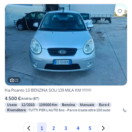
21
Kia Picanto 1.0 BENZINA SOLI 139 MILA KM !!!!!!!!
4.500 €
Andria
(
BT
)
Usato
12/2010
139000 Km
Benzina
Manuale
Euro 4
Rivenditore
TUTTI PER L'AUTO Snc - Parco Usato oltre 150 auto
1
2
3
4
5