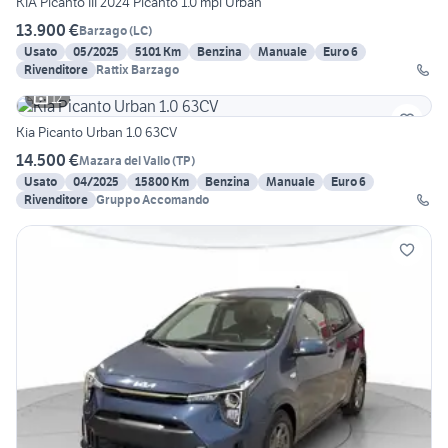
KIA Picanto III 2024 Picanto 1.0 mpi Urban
13.900 €
Barzago
(
LC
)
Usato
05/2025
5101 Km
Benzina
Manuale
Euro 6
Rivenditore
Rattix Barzago
12
Kia Picanto Urban 1.0 63CV
14.500 €
Mazara del Vallo
(
TP
)
Usato
04/2025
15800 Km
Benzina
Manuale
Euro 6
Rivenditore
Gruppo Accomando