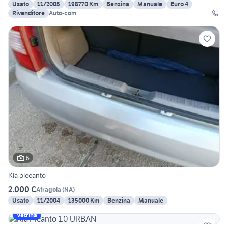
Usato
11/2005
198770 Km
Benzina
Manuale
Euro 4
Rivenditore
Auto-com
6
Kia piccanto
2.000 €
Afragola
(
NA
)
Usato
11/2004
135000 Km
Benzina
Manuale
Vetrina