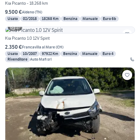
Kia Picanto - 18.268 km
9.500 €
Aldeno
(
TN
)
Usato
02/2018
18268 Km
Benzina
Manuale
Euro 6b
10
Kia Picanto 1.0 12V Spirit
2.350 €
Francavilla al Mare
(
CH
)
Usato
10/2007
97922 Km
Benzina
Manuale
Euro 4
Rivenditore
Auto Mafi srl