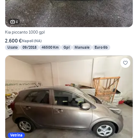
4
Kia piccanto 1000 gpl
2.600 €
Napoli
(
NA
)
Usato
09/2018
46500 Km
Gpl
Manuale
Euro 6b
Vetrina