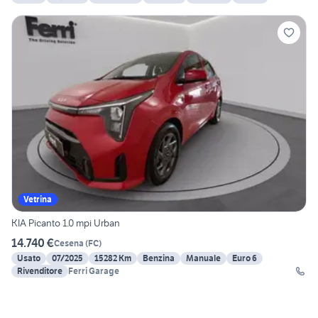
Vetrina
KIA Picanto 1.0 mpi Urban
14.740 €
Cesena
(
FC
)
Usato
07/2025
15282 Km
Benzina
Manuale
Euro 6
Rivenditore
Ferri Garage