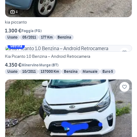
4
kia piccanto
1.300 €
Foggia
(
FG
)
Usato
05/2011
177 Km
Benzina
Vetrina
Kia Picanto 1.0 Benzina – Android Retrocamera
4.350 €
Minervino Murge
(
BT
)
Usato
10/2011
137000 Km
Benzina
Manuale
Euro 5