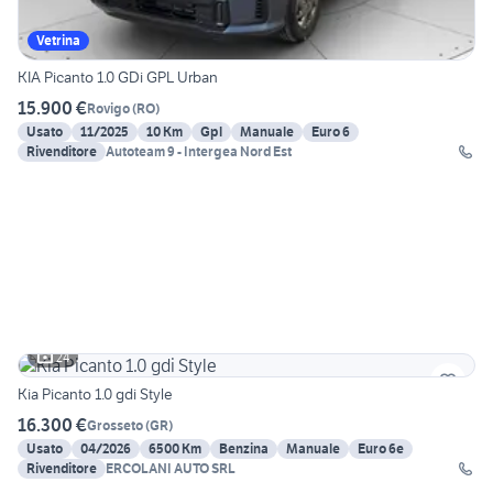
Vetrina
KIA Picanto 1.0 GDi GPL Urban
15.900 €
Rovigo
(
RO
)
Usato
11/2025
10 Km
Gpl
Manuale
Euro 6
Rivenditore
Autoteam 9 - Intergea Nord Est
24
Kia Picanto 1.0 gdi Style
16.300 €
Grosseto
(
GR
)
Usato
04/2026
6500 Km
Benzina
Manuale
Euro 6e
Rivenditore
ERCOLANI AUTO SRL