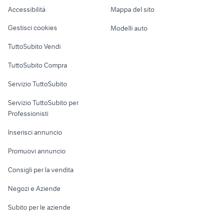
Caravan e Camper
Accessibilità
Mappa del sito
Loft, mansarde e
Veicoli commerciali
altro
Gestisci cookies
Modelli auto
Case vacanza
TuttoSubito Vendi
Uffici e Locali
TuttoSubito Compra
commerciali
Servizio TuttoSubito
elettronica
per la casa e la
sports e hobby
Servizio TuttoSubito per
persona
Informatica
Animali
Professionisti
Arredamento e
Console e
Accessori per
Casalinghi
Inserisci annuncio
Videogiochi
animali
Elettrodomestici
Promuovi annuncio
Audio/Video
Musica e Film
Giardino e Fai da te
Consigli per la vendita
Fotografia
Libri e Riviste
Abbigliamento e
Negozi e Aziende
Telefonia
Strumenti Musicali
Accessori
Subito per le aziende
Sports
Tutto per i bambini