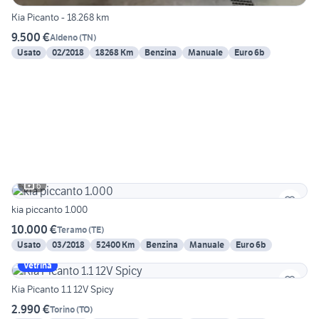
Kia Picanto - 18.268 km
9.500 €
Aldeno
(
TN
)
Usato
02/2018
18268 Km
Benzina
Manuale
Euro 6b
6
kia piccanto 1.000
10.000 €
Teramo
(
TE
)
Usato
03/2018
52400 Km
Benzina
Manuale
Euro 6b
Vetrina
Kia Picanto 1.1 12V Spicy
2.990 €
Torino
(
TO
)