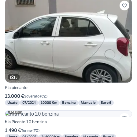
3
Kia piccanto
13.000 €
Soverato
(
CZ
)
Usato
07/2024
10000 Km
Benzina
Manuale
Euro 6
10
Kia Picanto 1.0 benzina
1.490 €
Torino
(
TO
)
Usato
06/2007
214000 Km
Benzina
Manuale
Euro 4