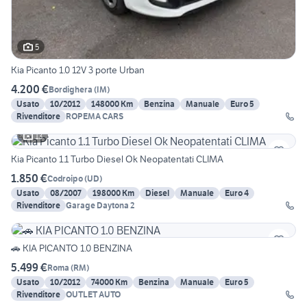
5
Kia Picanto 1.0 12V 3 porte Urban
4.200 €
Bordighera
(
IM
)
Usato
10/2012
148000 Km
Benzina
Manuale
Euro 5
Rivenditore
ROPEMA CARS
13
Kia Picanto 1.1 Turbo Diesel Ok Neopatentati CLIMA
1.850 €
Codroipo
(
UD
)
Usato
08/2007
198000 Km
Diesel
Manuale
Euro 4
Rivenditore
Garage Daytona 2
🚗 KIA PICANTO 1.0 BENZINA
5.499 €
Roma
(
RM
)
Usato
10/2012
74000 Km
Benzina
Manuale
Euro 5
Rivenditore
OUTLET AUTO