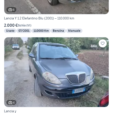
6
Lancia Y 1.2 Elefantino Blu (2001) – 110.000 km
2.000 €
Schio
(
VI
)
Usato
07/2001
110000 Km
Benzina
Manuale
4
Lancia y