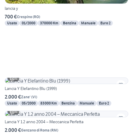
lancia y
700 €
Crespino
(
RO
)
Usato
01/2000
370000 Km
Benzina
Manuale
Euro 2
6
Lancia Y Elefantino Blu (1999)
2.000 €
Zane'
(
VI
)
Usato
05/2000
83000 Km
Benzina
Manuale
Euro 2
6
Lancia Y 1.2 anno 2004 – Meccanica Perfetta
2.000 €
Genzano di Roma
(
RM
)