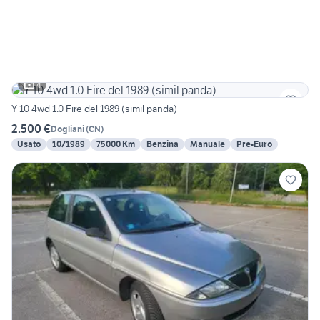
4
Y 10 4wd 1.0 Fire del 1989 (simil panda)
2.500 €
Dogliani
(
CN
)
Usato
10/1989
75000 Km
Benzina
Manuale
Pre-Euro