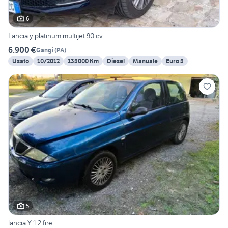
6
Lancia y platinum multijet 90 cv
6.900 €
Gangi
(
PA
)
Usato
10/2012
135000 Km
Diesel
Manuale
Euro 5
5
lancia Y 1.2 fire