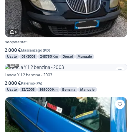
6
neopatentati
2.000 €
Massanzago
(
PD
)
Usato
03/2006
248750 Km
Diesel
Manuale
6
Lancia Y 1.2 benzina - 2003
2.000 €
Palermo
(
PA
)
Usato
12/2003
165000 Km
Benzina
Manuale