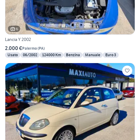
6
Lancia Y 2002
2.000 €
Palermo
(
PA
)
Usato
06/2002
124000 Km
Benzina
Manuale
Euro 3