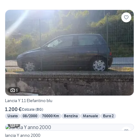
6
Lancia Y 1.1 Elefantino blu
1.200 €
Colzate
(
BG
)
Usato
08/2000
70000 Km
Benzina
Manuale
Euro 2
4
lancia Y anno 2000