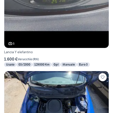
6
Lancia Y elefantino
1.600 €
Verucchio
(
RN
)
Usato
03/2000
129000 Km
Gpl
Manuale
Euro 3