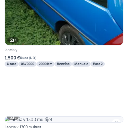
4
lancia y
1.500 €
Ruda
(
UD
)
Usato
03/2000
2000 Km
Benzina
Manuale
Euro 2
6
Lancia y 1300 multijet