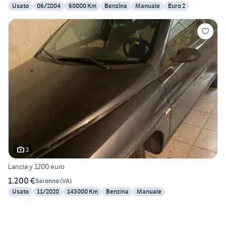
Usato
06/2004
60000 Km
Benzina
Manuale
Euro 2
3
Lancia y 1200 euro
1.200 €
Saronno
(
VA
)
Usato
11/2020
143000 Km
Benzina
Manuale