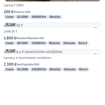
Lancia Y 2000
200 €
Sciacca
(
AG
)
Usato
02/2000
260000 Km
Benzina
6
LANCIA Y
1.800 €
Novate Milanese
(
MI
)
Usato
06/2007
174000 Km
Benzina
Manuale
Euro 4
4
Lancia y in buonissime condizioni.
2.300 €
Sant'Agnello
(
NA
)
Usato
01/2008
135000 Km
Benzina
Manuale
Euro 4