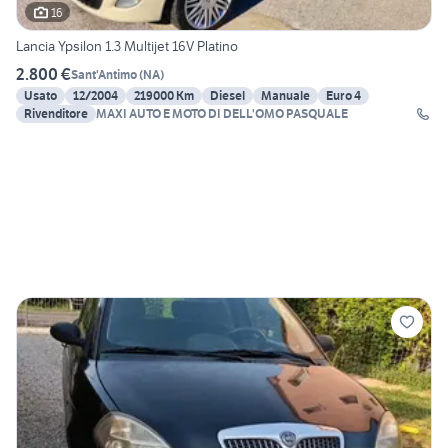
16
Lancia Ypsilon 1.3 Multijet 16V Platino
2.800 €
Sant'Antimo
(
NA
)
Usato
12/2004
219000 Km
Diesel
Manuale
Euro 4
Rivenditore
MAXI AUTO E MOTO DI DELL'OMO PASQUALE