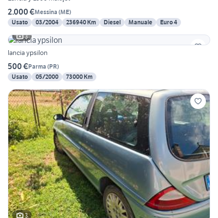
2.000 €
Messina
(
ME
)
Usato
03/2004
236940 Km
Diesel
Manuale
Euro 4
3
lancia ypsilon
500 €
Parma
(
PR
)
Usato
05/2000
73000 Km
3