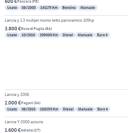
600 €
Pescara
(
PE
)
Usato
08/2000
141175 Km
Benzina
Manuale
2
Lancia y 1.3 multijet momo tetto panoramico 105hp
3.800 €
Ruvo di Puglia
(
BA
)
Usato
10/2010
209000 Km
Diesel
Manuale
Euro 4
3
Lancia y 2006
2.000 €
Pagani
(
SA
)
Usato
06/2010
158350 Km
Diesel
Manuale
Euro 4
6
Lancia Y 2000 azzurra
1.600 €
Adrano
(
CT
)