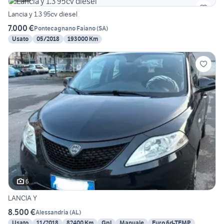
Lancia y 1.3 95cv diesel
7.000 €
Pontecagnano Faiano
(
SA
)
Usato
05/2018
193000 Km
6
LANCIA Y
8.500 €
Alessandria
(
AL
)
Usato
11/2018
82400 Km
Gpl
Manuale
Euro 6d-TEMP