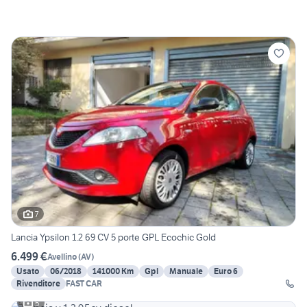
7
Lancia Ypsilon 1.2 69 CV 5 porte GPL Ecochic Gold
6.499 €
Avellino
(
AV
)
Usato
06/2018
141000 Km
Gpl
Manuale
Euro 6
Rivenditore
FAST CAR
5