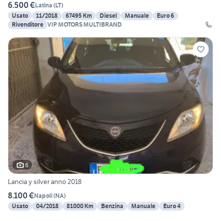
6.500 €
Latina
(
LT
)
Usato
11/2018
67495 Km
Diesel
Manuale
Euro 6
Rivenditore
VIP MOTORS MULTIBRAND
6
Lancia y silver anno 2018
8.100 €
Napoli
(
NA
)
Usato
04/2018
81000 Km
Benzina
Manuale
Euro 4