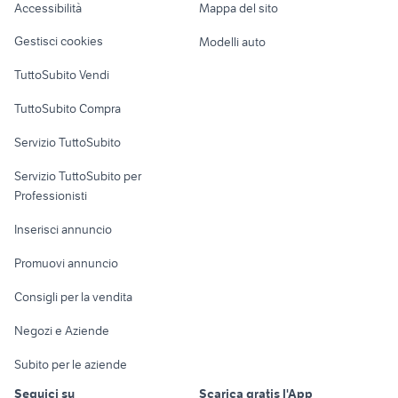
Accessibilità
Mappa del sito
Loft, mansarde e
Veicoli commerciali
altro
Gestisci cookies
Modelli auto
Case vacanza
TuttoSubito Vendi
Uffici e Locali
TuttoSubito Compra
commerciali
Servizio TuttoSubito
elettronica
per la casa e la
sports e hobby
Servizio TuttoSubito per
persona
Informatica
Animali
Professionisti
Arredamento e
Console e
Accessori per
Casalinghi
Inserisci annuncio
Videogiochi
animali
Elettrodomestici
Promuovi annuncio
Audio/Video
Musica e Film
Giardino e Fai da te
Consigli per la vendita
Fotografia
Libri e Riviste
Abbigliamento e
Negozi e Aziende
Telefonia
Strumenti Musicali
Accessori
Subito per le aziende
Sports
Tutto per i bambini
Seguici su
Scarica gratis l'App