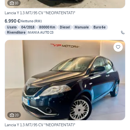
10
Lancia Y 1.3 MTJ 95 CV *NEOPATENTATI*
6.990 €
Nettuno
(
RM
)
Usato
04/2018
80000 Km
Diesel
Manuale
Euro 6e
Rivenditore
MANIA AUTO 23
20
Lancia Y 1.3 MTJ 95 CV *NEOPATENTATI*