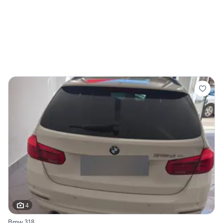
4
Bmw 318