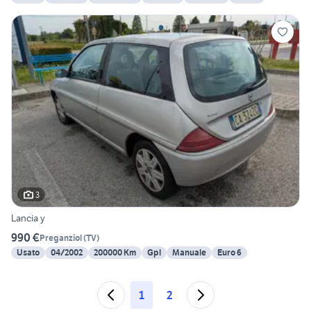
3
Lancia y
990 €
Preganziol
(
TV
)
Usato
04/2002
200000 Km
Gpl
Manuale
Euro 6
1
2