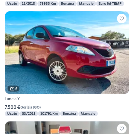
Usato
11/2018
79933 Km
Benzina
Manuale
Euro 6d-TEMP
6
Lancia Y
7.500 €
Gorizia
(
GO
)
Usato
03/2018
101791 Km
Benzina
Manuale