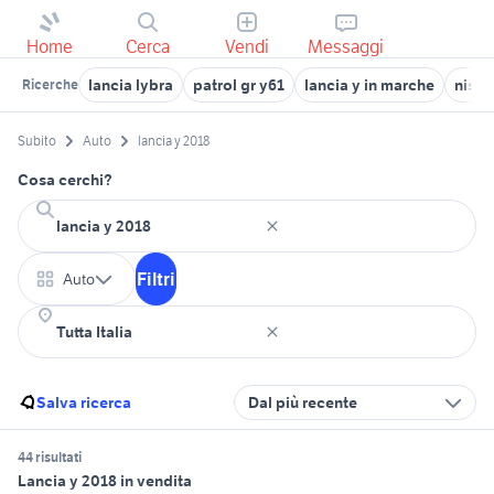
Home
Cerca
Vendi
Messaggi
lancia lybra
patrol gr y61
lancia y in marche
nissa
Ricerche
Subito
Auto
lancia y 2018
Cosa cerchi?
Filtri
Auto
Salva ricerca
Dal più recente
44 risultati
Lancia y 2018 in vendita