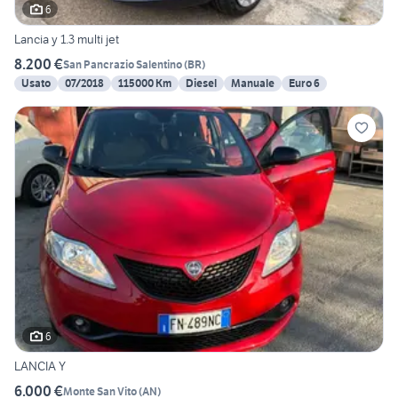
6
Lancia y 1.3 multi jet
8.200 €
San Pancrazio Salentino
(
BR
)
Usato
07/2018
115000 Km
Diesel
Manuale
Euro 6
6
LANCIA Y
6.000 €
Monte San Vito
(
AN
)