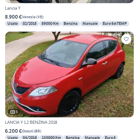
Lancia Y
8.900 €
Venezia
(
VE
)
Usato
02/2018
89000 Km
Benzina
Manuale
Euro 6d-TEMP
6
LANCIA Y 1.2 BENZINA 2018
6.200 €
Ostuni
(
BR
)
Usato
04/2018
130000 Km
Benzina
Manuale
Euro 6