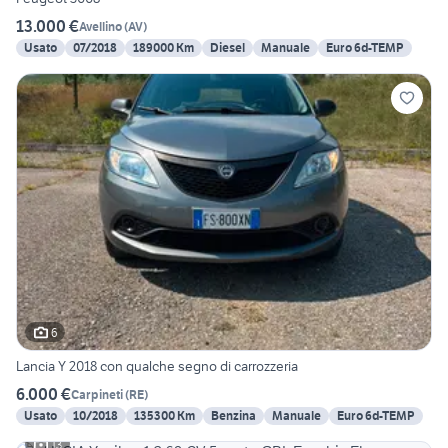
13.000 €
Avellino
(
AV
)
Usato
07/2018
189000 Km
Diesel
Manuale
Euro 6d-TEMP
6
Lancia Y 2018 con qualche segno di carrozzeria
6.000 €
Carpineti
(
RE
)
Usato
10/2018
135300 Km
Benzina
Manuale
Euro 6d-TEMP
13