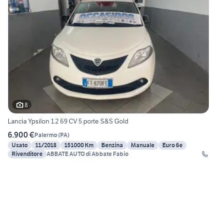
8
Lancia Ypsilon 1.2 69 CV 5 porte S&S Gold
6.900 €
Palermo
(
PA
)
Usato
11/2018
151000 Km
Benzina
Manuale
Euro 6e
Rivenditore
ABBATE AUTO di Abbate Fabio