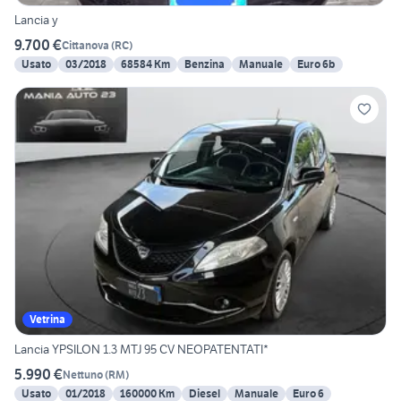
Lancia y
9.700 €
Cittanova
(
RC
)
Usato
03/2018
68584 Km
Benzina
Manuale
Euro 6b
Vetrina
Lancia YPSILON 1.3 MTJ 95 CV NEOPATENTATI*
5.990 €
Nettuno
(
RM
)
Usato
01/2018
160000 Km
Diesel
Manuale
Euro 6