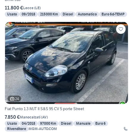
11.800 €
Lecce
(
LE
)
Usato
09/2018
215000 Km
Diesel
Automatico
Euro 6d-TEMP
24
Fiat Punto 1.3 MJT II S&S 95 CV 5 porte Street
7.850 €
Manocalzati
(
AV
)
Usato
04/2018
97000 Km
Diesel
Manuale
Euro 6
Rivenditore
MGM-AUTO.COM