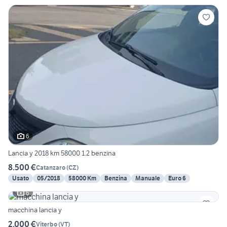
6
Lancia y 2018 km 58000 1.2 benzina
8.500 €
Catanzaro
(
CZ
)
Usato
05/2018
58000 Km
Benzina
Manuale
Euro 6
6
macchina lancia y
2.000 €
Viterbo
(
VT
)