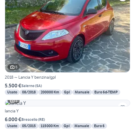
6
2018 ~ Lancia Y benzina/gpl
5.500 €
Salerno
(
SA
)
Usato
08/2018
200000 Km
Gpl
Manuale
Euro 6d-TEMP
4
lancia Y
6.000 €
Brescello
(
RE
)
Usato
05/2015
115000 Km
Gpl
Manuale
Euro 6