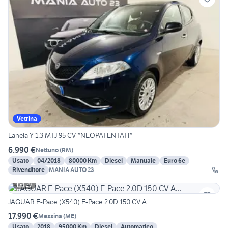
Vetrina
Lancia Y 1.3 MTJ 95 CV *NEOPATENTATI*
6.990 €
Nettuno
(
RM
)
Usato
04/2018
80000 Km
Diesel
Manuale
Euro 6e
Rivenditore
MANIA AUTO 23
29
JAGUAR E-Pace (X540) E-Pace 2.0D 150 CV A...
17.990 €
Messina
(
ME
)
Usato
2018
95000 Km
Diesel
Automatico