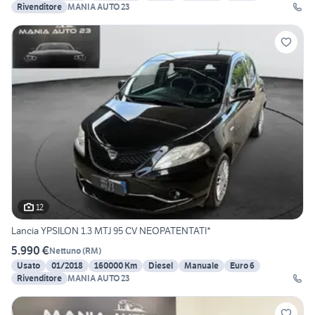
Rivenditore
MANIA AUTO 23
12
Lancia YPSILON 1.3 MTJ 95 CV NEOPATENTATI*
5.990 €
Nettuno
(
RM
)
Usato
01/2018
160000 Km
Diesel
Manuale
Euro 6
Rivenditore
MANIA AUTO 23