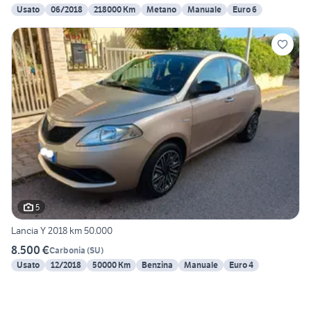
Usato
06/2018
218000 Km
Metano
Manuale
Euro 6
5
Lancia Y 2018 km 50.000
8.500 €
Carbonia
(
SU
)
Usato
12/2018
50000 Km
Benzina
Manuale
Euro 4