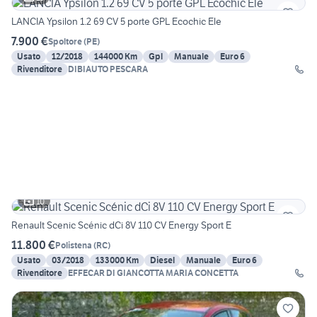
LANCIA Ypsilon 1.2 69 CV 5 porte GPL Ecochic Ele
7.900 €
Spoltore
(
PE
)
Usato
12/2018
144000 Km
Gpl
Manuale
Euro 6
Rivenditore
DIBIAUTO PESCARA
10
Renault Scenic Scénic dCi 8V 110 CV Energy Sport E
11.800 €
Polistena
(
RC
)
Usato
03/2018
133000 Km
Diesel
Manuale
Euro 6
Rivenditore
EFFECAR DI GIANCOTTA MARIA CONCETTA