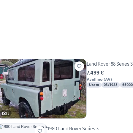
Land Rover 88 Series 3
7.499 €
Avellino
(
AV
)
Usato
05/1983
65000
3
1980 Land Rover Series 3