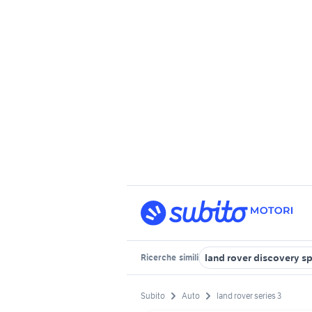
land rover discovery sp
Ricerche
simili
Subito
Auto
land rover series 3