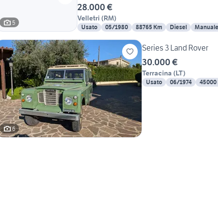
28.000 €
Velletri
(
RM
)
5
Usato
05/1980
88765 Km
Diesel
Manual
Series 3 Land Rover
30.000 €
Terracina
(
LT
)
Usato
06/1974
45000
6