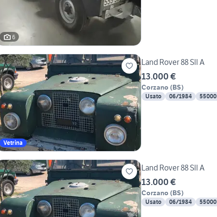
6
Land Rover 88 Sll A
13.000 €
Corzano
(
BS
)
Usato
06/1984
55000
Vetrina
Land Rover 88 Sll A
13.000 €
Corzano
(
BS
)
Usato
06/1984
55000