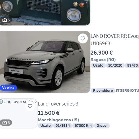
5
LAND ROVER RR Evoque
U106963
26.900 €
Ragusa
(
RG
)
Usato
10/2020
89470
Vetrina
Rivenditore
ST SERGIO T
Land rover series 3
11.500 €
Macchiagodena
(
IS
)
6
Usato
01/1984
67000 Km
Diesel