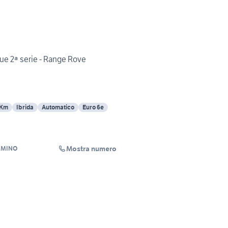
 2ª serie - Range Rove
 Km
Ibrida
Automatico
Euro 6e
Mostra numero
UMINO