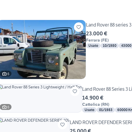
Land Rover 88 series 3
23.000 €
Ferrara
(
FE
)
Usato
10/1980
43000
6
Land Rover 88 Series 3 L
14.900 €
Cattolica
(
RN
)
6
Usato
01/1983
60000 K
LAND ROVER DEFENDER SERI
25.000 €