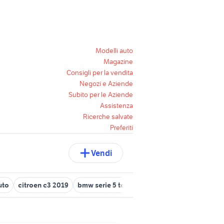
Modelli auto
Magazine
Consigli per la vendita
Negozi e Aziende
Subito per le Aziende
Assistenza
Ricerche salvate
Preferiti
Vendi
uto
citroen c3 2019
bmw serie 5 touring
land rover Lodi provi