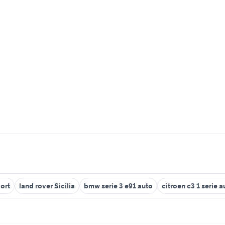
ort
land rover Sicilia
bmw serie 3 e91 auto
citroen c3 1 serie a