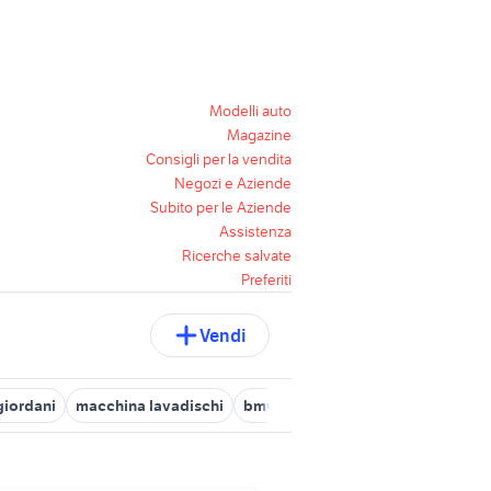
Modelli auto
Magazine
Consigli per la vendita
Negozi e Aziende
Subito per le Aziende
Assistenza
Ricerche salvate
Preferiti
Vendi
giordani
macchina lavadischi
bmw 640d
f.b. mondial epoca