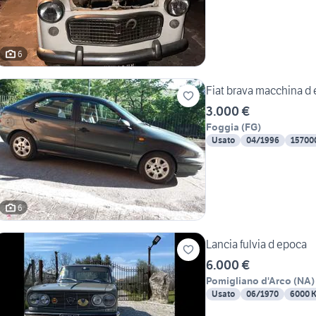
6
Fiat brava macchina d
3.000 €
Foggia
(
FG
)
Usato
04/1996
15700
6
Lancia fulvia d epoca
6.000 €
Pomigliano d'Arco
(
NA
)
Usato
06/1970
6000 