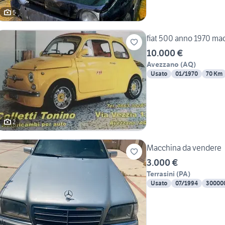
5
fiat 500 anno 1970 ma
10.000 €
Avezzano
(
AQ
)
Usato
01/1970
70 Km
2
Macchina da vendere
3.000 €
Terrasini
(
PA
)
Usato
07/1994
30000