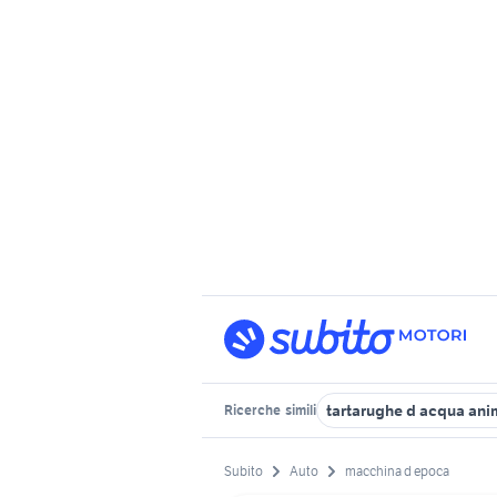
tartarughe d acqua ani
Ricerche
simili
Subito
Auto
macchina d epoca