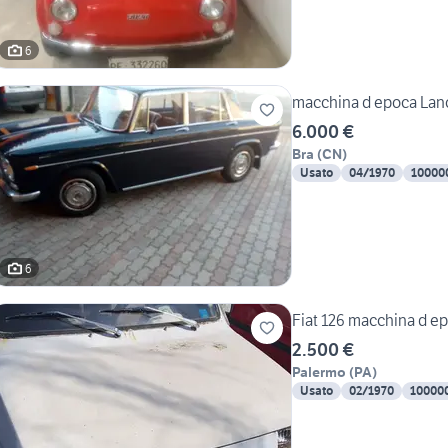
6
macchina d epoca Lanc
6.000 €
Bra
(
CN
)
Usato
04/1970
10000
6
Fiat 126 macchina d e
2.500 €
Palermo
(
PA
)
Usato
02/1970
10000