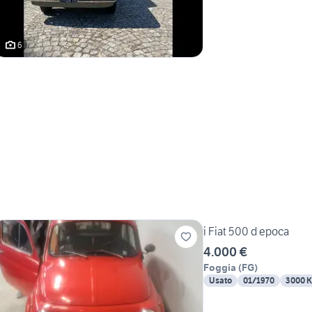
6
i Fiat 500 d epoca
4.000 €
Foggia
(
FG
)
Usato
01/1970
3000 