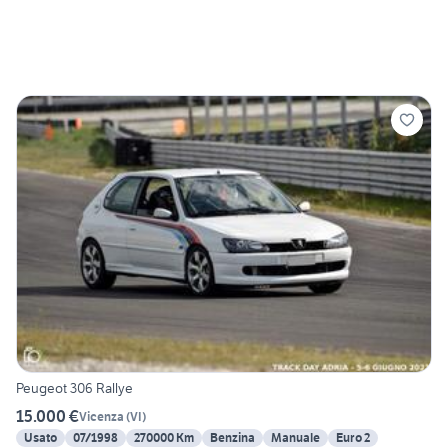
Peugeot 306 Rallye
15.000 €
Vicenza
(
VI
)
Usato
07/1998
270000 Km
Benzina
Manuale
Euro 2