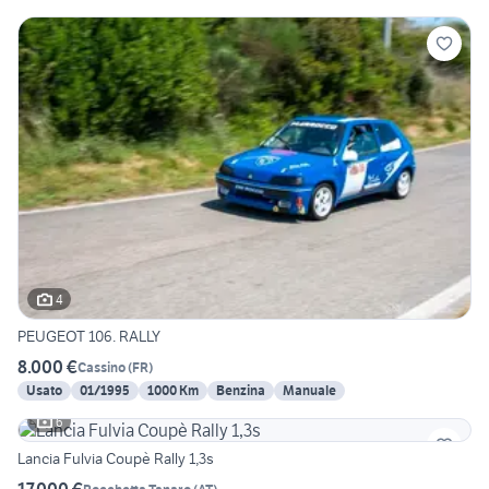
4
PEUGEOT 106. RALLY
8.000 €
Cassino
(
FR
)
Usato
01/1995
1000 Km
Benzina
Manuale
6
Lancia Fulvia Coupè Rally 1,3s