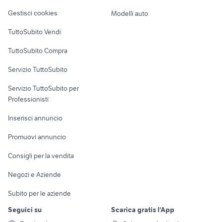
Veicoli commerciali
altro
Gestisci cookies
Modelli auto
Case vacanza
TuttoSubito Vendi
Uffici e Locali
TuttoSubito Compra
commerciali
Servizio TuttoSubito
elettronica
per la casa e la
sports e hobby
Servizio TuttoSubito per
persona
Informatica
Animali
Professionisti
Arredamento e
Console e
Accessori per
Casalinghi
Inserisci annuncio
Videogiochi
animali
Elettrodomestici
Promuovi annuncio
Audio/Video
Musica e Film
Giardino e Fai da te
Consigli per la vendita
Fotografia
Libri e Riviste
Abbigliamento e
Negozi e Aziende
Telefonia
Strumenti Musicali
Accessori
Subito per le aziende
Sports
Tutto per i bambini
Seguici su
Scarica gratis l'App
Biciclette