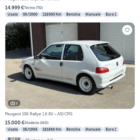
14.999 €
Torino
(
TO
)
Usato
05/2000
218000 Km
Benzina
Manuale
Euro 2
6
Peugeot 106 Rallye 1.6 8V – ASI CRS
15.000 €
Modena
(
MO
)
Usato
08/1996
181866 Km
Benzina
Manuale
Euro 2
3