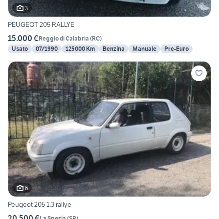
3
PEUGEOT 205 RALLYE
15.000 €
Reggio di Calabria
(
RC
)
Usato
07/1990
125000 Km
Benzina
Manuale
Pre-Euro
6
Peugeot 205 1.3 rallye
20.500 €
La Spezia
(
SP
)