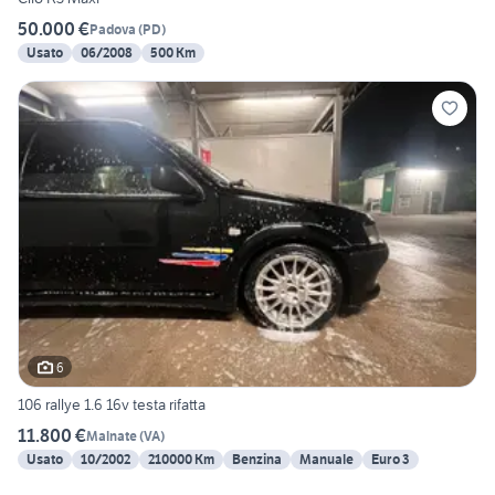
50.000 €
Padova
(
PD
)
Usato
06/2008
500 Km
6
106 rallye 1.6 16v testa rifatta
11.800 €
Malnate
(
VA
)
Usato
10/2002
210000 Km
Benzina
Manuale
Euro 3