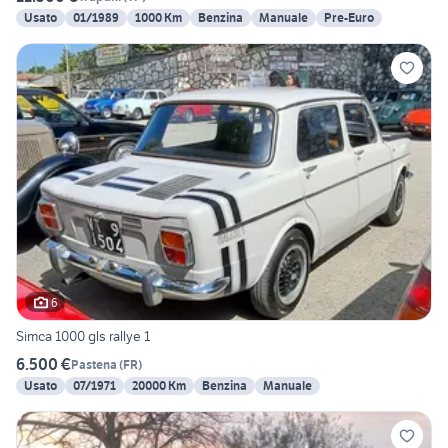
Usato
01/1989
1000 Km
Benzina
Manuale
Pre-Euro
6
Simca 1000 gls rallye 1
6.500 €
Pastena
(
FR
)
Usato
07/1971
20000 Km
Benzina
Manuale