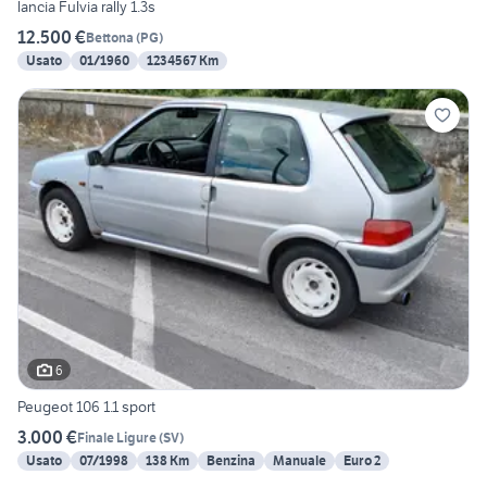
lancia Fulvia rally 1.3s
12.500 €
Bettona
(
PG
)
Usato
01/1960
1234567 Km
6
Peugeot 106 1.1 sport
3.000 €
Finale Ligure
(
SV
)
Usato
07/1998
138 Km
Benzina
Manuale
Euro 2