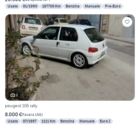
Usato
01/1990
187700 Km
Benzina
Manuale
Pre-Euro
6
peugeot 106 rally
8.000 €
Favara
(
AG
)
Usato
07/1997
1111 Km
Benzina
Manuale
Euro 2