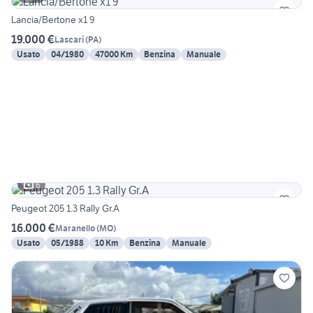
Lancia/Bertone x1 9
19.000 €
Lascari
(
PA
)
Usato
04/1980
47000 Km
Benzina
Manuale
6
Peugeot 205 1.3 Rally Gr.A
16.000 €
Maranello
(
MO
)
Usato
05/1988
10 Km
Benzina
Manuale