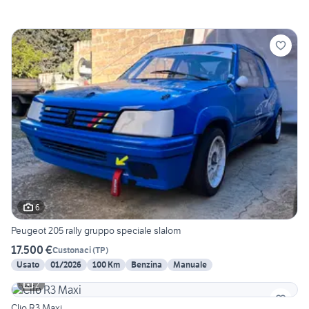
6
Peugeot 205 rally gruppo speciale slalom
17.500 €
Custonaci
(
TP
)
Usato
01/2026
100 Km
Benzina
Manuale
2
Clio R3 Maxi