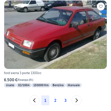
ford sierra 3 porte 1300cc
6.500 €
Firenze
(
FI
)
Usato
02/1984
150000 Km
Benzina
Manuale
1
2
3