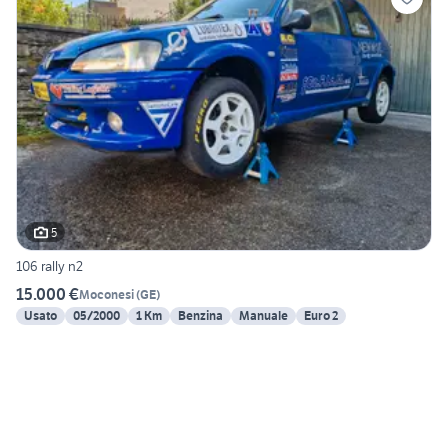
5
106 rally n2
15.000 €
Moconesi
(
GE
)
Usato
05/2000
1 Km
Benzina
Manuale
Euro 2