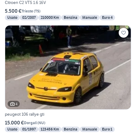
Citroen C2 VTS 1.6 16V
5.500 €
Trieste
(
TS
)
Usato
02/2007
210000 Km
Benzina
Manuale
Euro 4
4
peugeot 106 rallye gti
15.000 €
Dorgali
(
NU
)
Usato
01/1997
123456 Km
Benzina
Manuale
Euro 1