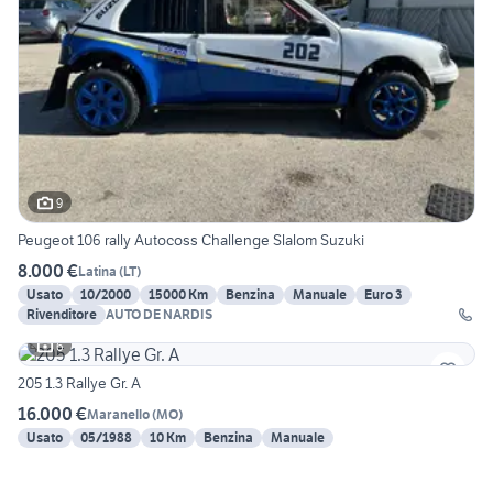
9
Peugeot 106 rally Autocoss Challenge Slalom Suzuki
8.000 €
Latina
(
LT
)
Usato
10/2000
15000 Km
Benzina
Manuale
Euro 3
Rivenditore
AUTO DE NARDIS
6
205 1.3 Rallye Gr. A
16.000 €
Maranello
(
MO
)
Usato
05/1988
10 Km
Benzina
Manuale