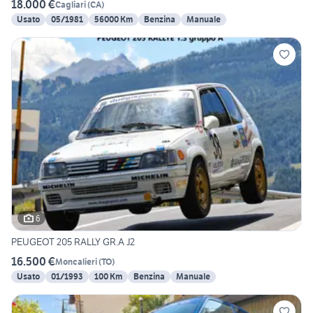
18.000 €
Cagliari
(
CA
)
Usato
05/1981
56000 Km
Benzina
Manuale
6
PEUGEOT 205 RALLY GR.A J2
16.500 €
Moncalieri
(
TO
)
Usato
01/1993
100 Km
Benzina
Manuale