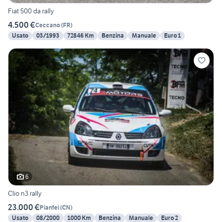
Fiat 500 da rally
4.500 €
Ceccano
(
FR
)
Usato
03/1993
72846 Km
Benzina
Manuale
Euro 1
6
Clio n3 rally
23.000 €
Pianfei
(
CN
)
Usato
08/2000
1000 Km
Benzina
Manuale
Euro 2