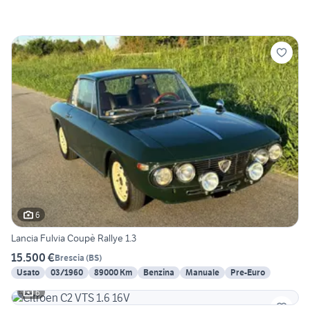
6
Lancia Fulvia Coupè Rallye 1.3
15.500 €
Brescia
(
BS
)
Usato
03/1960
89000 Km
Benzina
Manuale
Pre-Euro
6