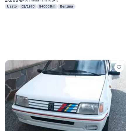
17.000 €
Rocchetta Tanaro
(
AT
)
Usato
01/1970
84000 Km
Benzina