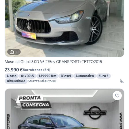
30
Maserati Ghibli 3.0D V6 275cv GRANSPORT+TETTO2015
23.990 €
Barrafranca
(
EN
)
Usato
01/2015
139990 Km
Diesel
Automatico
Euro 5
Rivenditore
Strazzanti auto srl