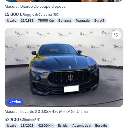
Maserati Biturbo 2.0 coupé d'epoca
15.000 €
Reggio di Calabria
(
RC
)
Usato
12/1983
75000 Km
Benzina
Manuale
Euro 3
Vetrina
Maserati Levante 2.0 330cv 48v MHEV GT Ultima...
52.900 €
Rimini
(
RN
)
Usato
11/2023
42900 Km
Ibrida
Automatico
Euro 6e