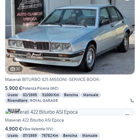
30
Maserati BITURBO 425 MISSONI -SERVICE BOOK-
5.900 €
Potenza Picena
(
MC
)
Usato
02/1985
51000 Km
Benzina
Manuale
Rivenditore
ROYAL GARAGE
6
Maserati 422 Biturbo ASI Epoca
4.900 €
Vibo Valentia
(
VV
)
Usato
07/1989
76782 Km
Benzina
Manuale