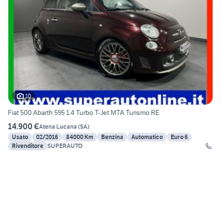
10
Fiat 500 Abarth 595 1.4 Turbo T-Jet MTA Turismo RE
14.900 €
Atena Lucana
(
SA
)
Usato
02/2016
84000 Km
Benzina
Automatico
Euro 6
Rivenditore
SUPERAUTO