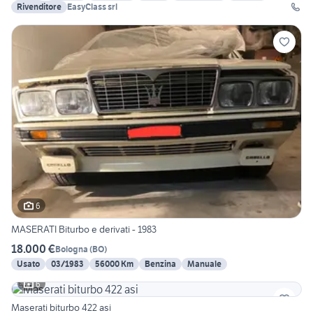
Rivenditore
EasyClass srl
6
MASERATI Biturbo e derivati - 1983
18.000 €
Bologna
(
BO
)
Usato
03/1983
56000 Km
Benzina
Manuale
6
Maserati biturbo 422 asi