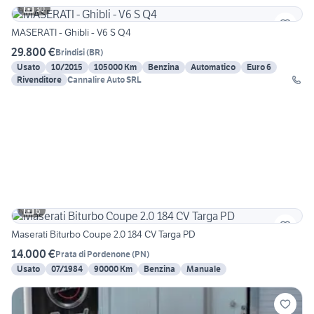
30
MASERATI - Ghibli - V6 S Q4
29.800 €
Brindisi
(
BR
)
Usato
10/2015
105000 Km
Benzina
Automatico
Euro 6
Rivenditore
Cannalire Auto SRL
6
Maserati Biturbo Coupe 2.0 184 CV Targa PD
14.000 €
Prata di Pordenone
(
PN
)
Usato
07/1984
90000 Km
Benzina
Manuale