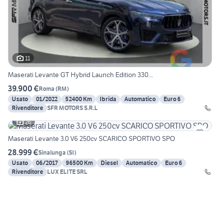
11
Maserati Levante GT Hybrid Launch Edition 330...
39.900 €
Roma
(
RM
)
Usato
01/2022
52400 Km
Ibrida
Automatico
Euro 6
Rivenditore
SFR MOTORS S.R.L
26
Maserati Levante 3.0 V6 250cv SCARICO SPORTIVO SPO
28.999 €
Sinalunga
(
SI
)
Usato
06/2017
96500 Km
Diesel
Automatico
Euro 6
Rivenditore
LUX ELITE SRL