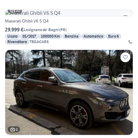
20
Maserati Ghibli V6 S Q4
29.999 €
Lesignano de' Bagni
(
PR
)
Usato
01/2017
100000 Km
Benzina
Automatico
Euro 6
Rivenditore
TEGACARS
6