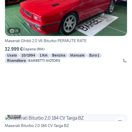
15
Maserati Ghibli 2.0 V6 Biturbo PERMUTE RATE
32.999 €
Capena
(
RM
)
Usato
10/1994
1 Km
Benzina
Manuale
Euro 1
Rivenditore
BARBETTI MOTORS
20
Maserati Biturbo 2.0 184 CV Targa BZ