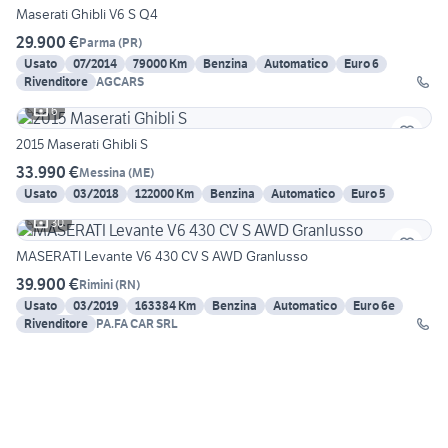
Maserati Ghibli V6 S Q4
29.900 €
Parma
(
PR
)
Usato
07/2014
79000 Km
Benzina
Automatico
Euro 6
Rivenditore
AGCARS
6
2015 Maserati Ghibli S
33.990 €
Messina
(
ME
)
Usato
03/2018
122000 Km
Benzina
Automatico
Euro 5
30
MASERATI Levante V6 430 CV S AWD Granlusso
39.900 €
Rimini
(
RN
)
Usato
03/2019
163384 Km
Benzina
Automatico
Euro 6e
Rivenditore
PA.FA CAR SRL