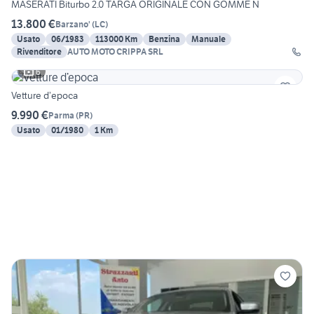
MASERATI Biturbo 2.0 TARGA ORIGINALE CON GOMME N
13.800 €
Barzano'
(
LC
)
Usato
06/1983
113000 Km
Benzina
Manuale
Rivenditore
AUTO MOTO CRIPPA SRL
6
Vetture d’epoca
9.990 €
Parma
(
PR
)
Usato
01/1980
1 Km