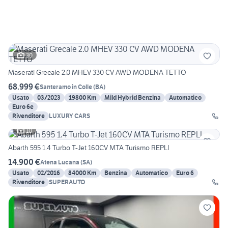
30
Maserati Grecale 2.0 MHEV 330 CV AWD MODENA TETTO
68.999 €
Santeramo in Colle
(
BA
)
Usato
03/2023
19800 Km
Mild Hybrid Benzina
Automatico
Euro 6e
Rivenditore
LUXURY CARS
10
Abarth 595 1.4 Turbo T-Jet 160CV MTA Turismo REPLI
14.900 €
Atena Lucana
(
SA
)
Usato
02/2016
84000 Km
Benzina
Automatico
Euro 6
Rivenditore
SUPERAUTO