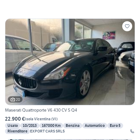
20
Maserati Quattroporte V6 430 CV S Q4
22.900 €
Isola Vicentina
(
VI
)
Usato
10/2013
167000 Km
Benzina
Automatico
Euro 5
Rivenditore
EXPORT CARS SRLS