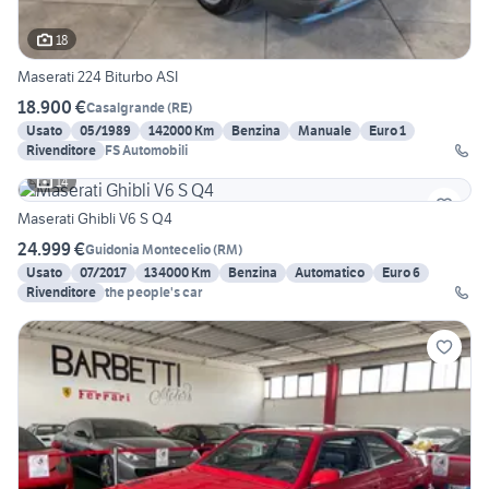
18
Maserati 224 Biturbo ASI
18.900 €
Casalgrande
(
RE
)
Usato
05/1989
142000 Km
Benzina
Manuale
Euro 1
Rivenditore
FS Automobili
14
Maserati Ghibli V6 S Q4
24.999 €
Guidonia Montecelio
(
RM
)
Usato
07/2017
134000 Km
Benzina
Automatico
Euro 6
Rivenditore
the people's car