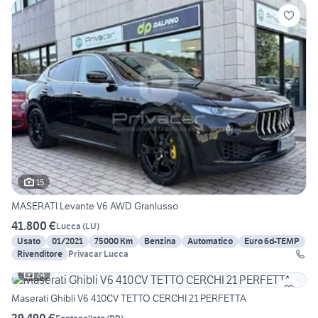
15
MASERATI Levante V6 AWD Granlusso
41.800 €
Lucca
(
LU
)
Usato
01/2021
75000 Km
Benzina
Automatico
Euro 6d-TEMP
Rivenditore
Privacar Lucca
24
Maserati Ghibli V6 410CV TETTO CERCHI 21 PERFETTA