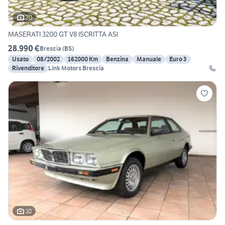
30
MASERATI 3200 GT V8 ISCRITTA ASI
28.990 €
Brescia
(
BS
)
Usato
08/2002
162000 Km
Benzina
Manuale
Euro 3
Rivenditore
Link Motors Brescia
10