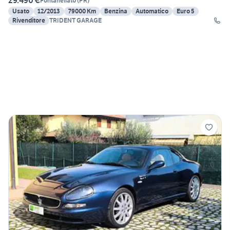
29.490 €
Fontanellato
(
PR
)
Usato
12/2013
79000 Km
Benzina
Automatico
Euro 5
Rivenditore
TRIDENT GARAGE