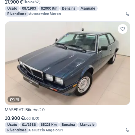
17.900 €
Tirolo
(
BZ
)
Usato
08/1983
82000 Km
Benzina
Manuale
Rivenditore
Autoservice Meran
25
MASERATI Biturbo 2.0
10.900 €
Lodi
(
LO
)
Usato
01/1986
65226 Km
Benzina
Manuale
Rivenditore
Galluccio Angelo Srl