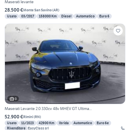
Maserati levante
28.500 €
Monte San Savino
(
AR
)
Usato
03/2017
158000 Km
Diesel
Automatico
Euro 6
9
Maserati Levante 2.0 330cv 48v MHEV GT Ultima...
52.900 €
Rimini
(
RN
)
Usato
11/2023
42900 Km
Ibrida
Automatico
Euro 6e
Rivenditore
EasyClass srl