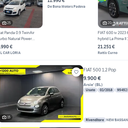
11.990 €
De Bona Motors Padova
25
20
iat Panda 0.9 TwinAir
FIAT 600 iv 2023 
urbo Natural Power
hybrid La Prima II
ounge
.990 €
21.251 €
L CAR LORIA
Rattix Curno
FIAT 500 1.2 Pop
9.900 €
Arsie'
(
BL
)
Usato
02/2018
95452
15
Rivenditore
NEW BASSANI