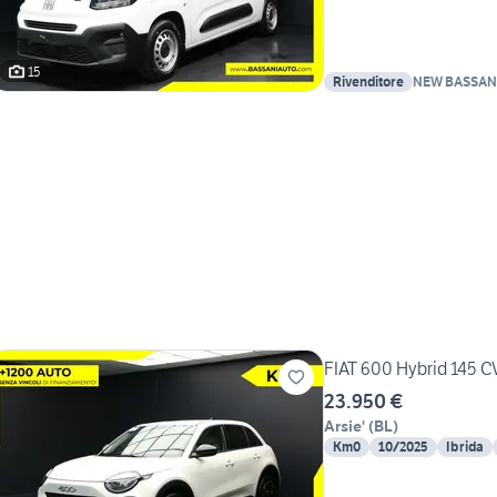
15
Rivenditore
NEW BASSANI
FIAT 600 Hybrid 145 C
23.950 €
Arsie'
(
BL
)
Km0
10/2025
Ibrida