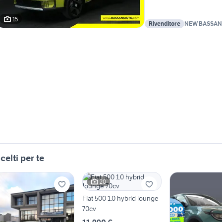
15
Rivenditore
NEW BASSANI
celti per te
20
Fiat 500 1.0 hybrid lounge
70cv