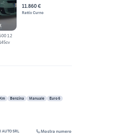
fire
11.860 €
Rattix Curno
600 1.2
 145cv
 Km
Benzina
Manuale
Euro 6
Mostra numero
 AUTO SRL