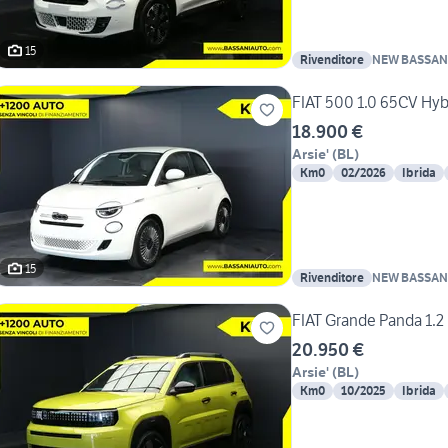
15
Rivenditore
NEW BASSANI
FIAT 500 1.0 65CV Hybr
18.900 €
Arsie'
(
BL
)
Km0
02/2026
Ibrida
15
Rivenditore
NEW BASSANI
FIAT Grande Panda 1.2
20.950 €
Arsie'
(
BL
)
Km0
10/2025
Ibrida