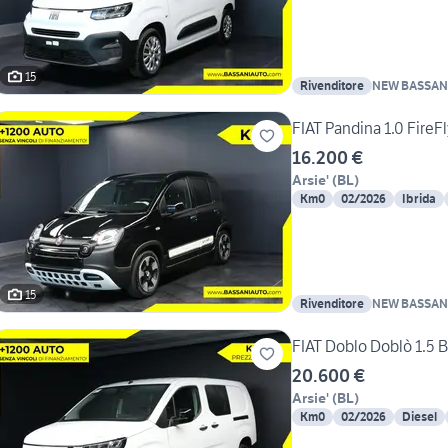
15
Rivenditore
NEW BASSANI
FIAT Pandina 1.0 FireF
16.200 €
Arsie'
(
BL
)
Km0
02/2026
Ibrida
15
Rivenditore
NEW BASSANI
FIAT Doblo Doblò 1.5
20.600 €
Arsie'
(
BL
)
Km0
02/2026
Diesel