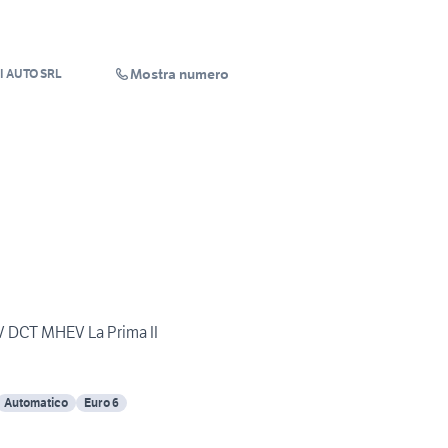
Mostra numero
 AUTO SRL
V DCT MHEV La Prima II
Automatico
Euro 6