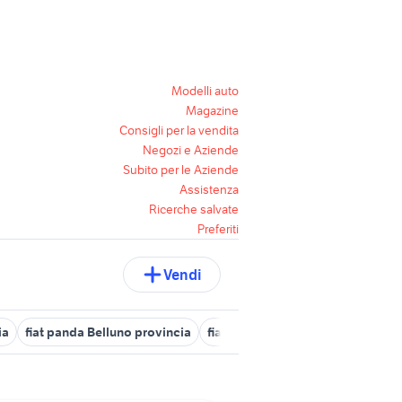
Modelli auto
Magazine
Consigli per la vendita
Negozi e Aziende
Subito per le Aziende
Assistenza
Ricerche salvate
Preferiti
Vendi
ia
fiat panda Belluno provincia
fiat ponte nelle alpi
volkswagen