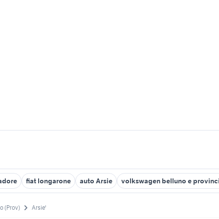
cadore
fiat longarone
auto Arsie
volkswagen belluno e provinc
o (Prov)
Arsie'