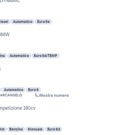
 DYNAMIC
iesel
Automatico
Euro 6e
 BMW
ina
Automatico
Euro 6d-TEMP
s
Automatico
Euro 6
Mostra numero
 ARCANGELO
ompetizione 180cv
 Km
Benzina
Manuale
Euro 6d