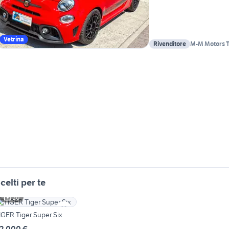
Vetrina
Rivenditore
M-M Motors T
celti per te
20
IGER Tiger Super Six