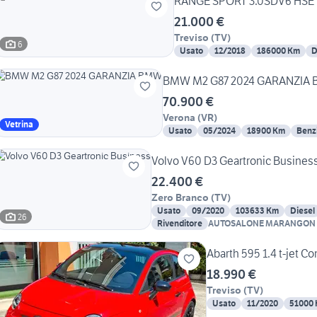
RANGE SPORT 3.0SDV6 HSE
21.000 €
Treviso
(
TV
)
6
Usato
12/2018
186000 Km
D
BMW M2 G87 2024 GARANZIA
70.900 €
Verona
(
VR
)
Vetrina
Usato
05/2024
18900 Km
Benz
Volvo V60 D3 Geartronic Busines
22.400 €
Zero Branco
(
TV
)
Usato
09/2020
103633 Km
Diesel
26
Rivenditore
AUTOSALONE MARANGON
Abarth 595 1.4 t-jet C
18.990 €
Treviso
(
TV
)
Usato
11/2020
51000