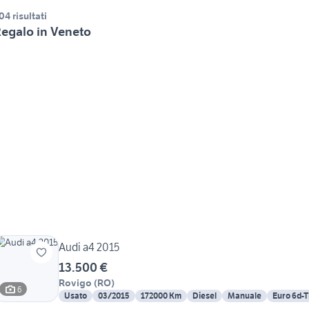
04 risultati
egalo in Veneto
Audi a4 2015
13.500 €
Rovigo
(
RO
)
6
Usato
03/2015
172000 Km
Diesel
Manuale
Euro 6d-