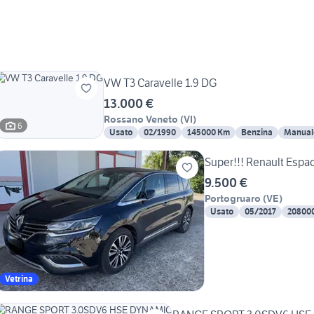
VW T3 Caravelle 1.9 DG
13.000 €
Rossano Veneto
(
VI
)
6
Usato
02/1990
145000 Km
Benzina
Manual
Super!!! Renault E
9.500 €
Portogruaro
(
VE
)
Usato
05/2017
20800
Vetrina