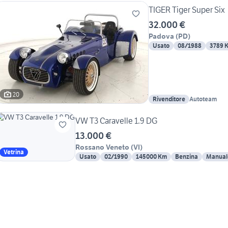
TIGER Tiger Super Six
32.000 €
Padova
(
PD
)
Usato
08/1988
3789 
20
Rivenditore
Autoteam
VW T3 Caravelle 1.9 DG
13.000 €
Rossano Veneto
(
VI
)
Vetrina
Usato
02/1990
145000 Km
Benzina
Manual