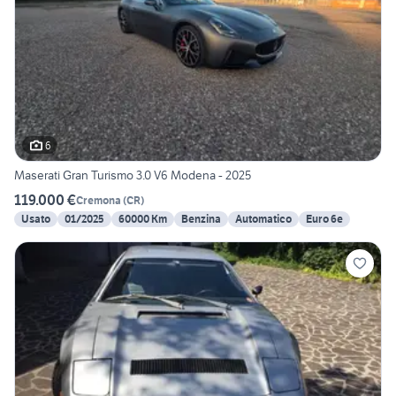
6
Maserati Gran Turismo 3.0 V6 Modena - 2025
119.000 €
Cremona
(
CR
)
Usato
01/2025
60000 Km
Benzina
Automatico
Euro 6e