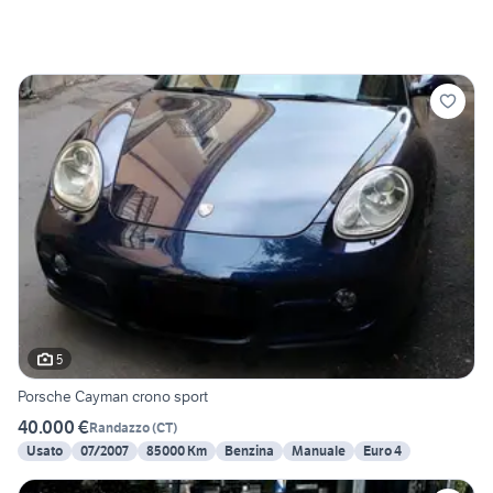
5
Porsche Cayman crono sport
40.000 €
Randazzo
(
CT
)
Usato
07/2007
85000 Km
Benzina
Manuale
Euro 4