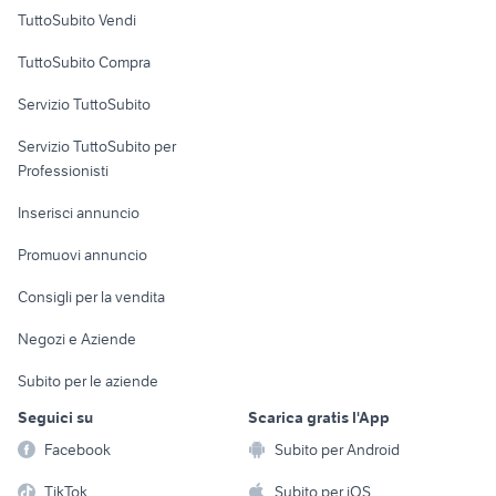
Case vacanza
TuttoSubito Vendi
Uffici e Locali
TuttoSubito Compra
commerciali
Servizio TuttoSubito
elettronica
per la casa e la
sports e hobby
Servizio TuttoSubito per
persona
Informatica
Animali
Professionisti
Arredamento e
Console e
Accessori per
Casalinghi
Inserisci annuncio
Videogiochi
animali
Elettrodomestici
Promuovi annuncio
Audio/Video
Musica e Film
Giardino e Fai da te
Consigli per la vendita
Fotografia
Libri e Riviste
Abbigliamento e
Negozi e Aziende
Telefonia
Strumenti Musicali
Accessori
Subito per le aziende
Sports
Tutto per i bambini
Seguici su
Scarica gratis l'App
Biciclette
Facebook
Subito per Android
Collezionismo
TikTok
Subito per iOS