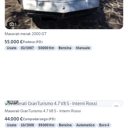
6
Maserati merak 2000 GT
55.000 €
Padova
(
PD
)
Usato
02/1987
50000 Km
Benzina
Manuale
6
Maserati GranTurismo 4.7 V8 S - Interni Rossi
44.000 €
Campodarsego
(
PD
)
Usato
10/2009
95000 Km
Benzina
Automatico
Euro 4