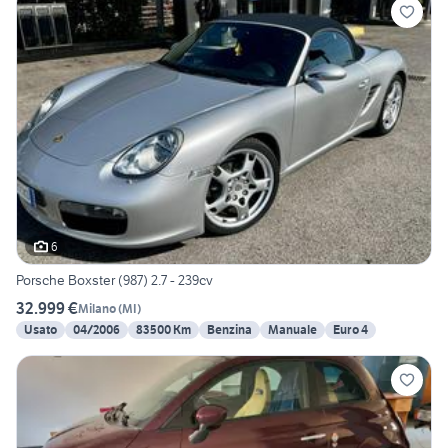
6
Porsche Boxster (987) 2.7 - 239cv
32.999 €
Milano
(
MI
)
Usato
04/2006
83500 Km
Benzina
Manuale
Euro 4