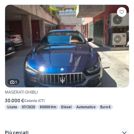
5
MASERATI GHIBLI
30.000 €
Catania
(
CT
)
Usato
07/2020
90000 Km
Diesel
Automatico
Euro 6
Più cercati