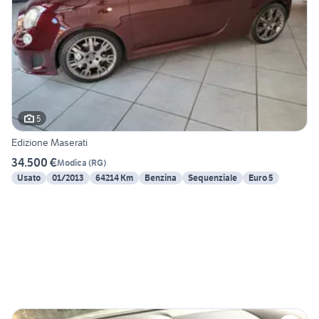
5
Edizione Maserati
34.500 €
Modica
(
RG
)
Usato
01/2013
64214 Km
Benzina
Sequenziale
Euro 5