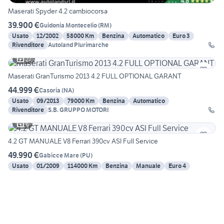
Maserati Spyder 4.2 cambiocorsa
39.900 €
Guidonia Montecelio
(
RM
)
Usato
12/2002
58000 Km
Benzina
Automatico
Euro 3
Rivenditore
Autoland Plurimarche
27
Maserati GranTurismo 2013 4.2 FULL OPTIONAL GARANT
44.999 €
Casoria
(
NA
)
Usato
09/2013
79000 Km
Benzina
Automatico
Rivenditore
S.B. GRUPPO MOTORI
6
4.2 GT MANUALE V8 Ferrari 390cv ASI Full Service
49.990 €
Gabicce Mare
(
PU
)
Usato
01/2009
114000 Km
Benzina
Manuale
Euro 4