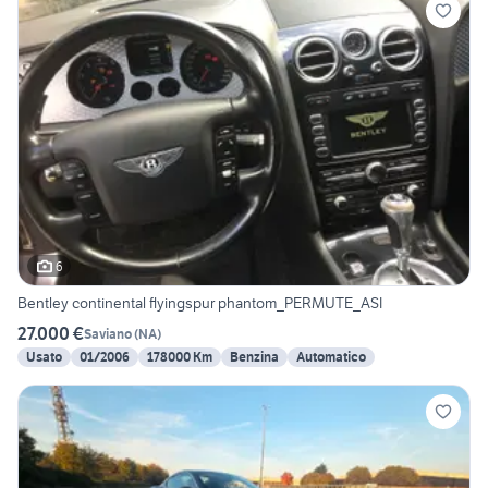
6
Bentley continental flyingspur phantom_PERMUTE_ASI
27.000 €
Saviano
(
NA
)
Usato
01/2006
178000 Km
Benzina
Automatico