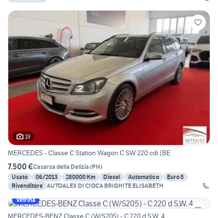
19
MERCEDES - Classe C Station Wagon C SW 220 cdi (BE
7.500 €
Casarsa della Delizia
(
PN
)
Usato
06/2013
280000 Km
Diesel
Automatico
Euro 5
Rivenditore
AUTOALEX DI CIOCA BRIGHITE ELISABETH
Vetrina
MERCEDES-BENZ Classe C (W/S205) - C 220 d S.W. 4