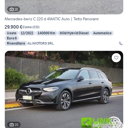
18
Mercedes-benz C 220 d 4MATIC Auto | Tetto Panorami
29.900 €
Como
(
CO
)
Usato
12/2022
140000 Km
Mild Hybrid Diesel
Automatico
Euro 6
Rivenditore
ALIMOTORS SRL
20