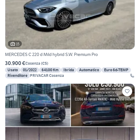
15
MERCEDES C 220 d Mild hybrid S.W. Premium Pro
30.900 €
Cosenza
(
CS
)
Usato
01/2022
64100 Km
Ibrida
Automatico
Euro 6d-TEMP
Rivenditore
PRIVACAR Cosenza