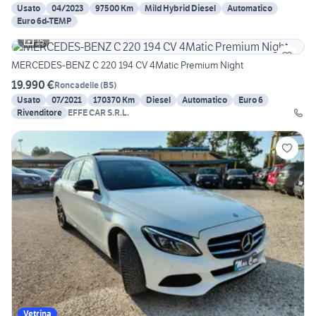
Usato
04/2023
97500 Km
Mild Hybrid Diesel
Automatico
Euro 6d-TEMP
15
MERCEDES-BENZ C 220 194 CV 4Matic Premium Night
19.990 €
Roncadelle
(
BS
)
Usato
07/2021
170370 Km
Diesel
Automatico
Euro 6
Rivenditore
EFFE CAR S.R.L.
Vetrina