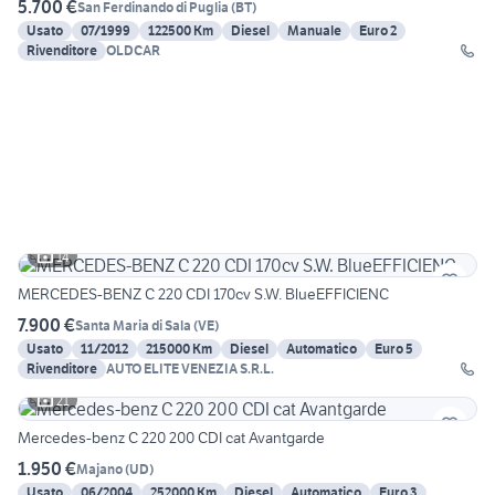
5.700 €
San Ferdinando di Puglia
(
BT
)
Usato
07/1999
122500 Km
Diesel
Manuale
Euro 2
Rivenditore
OLDCAR
14
MERCEDES-BENZ C 220 CDI 170cv S.W. BlueEFFICIENC
7.900 €
Santa Maria di Sala
(
VE
)
Usato
11/2012
215000 Km
Diesel
Automatico
Euro 5
Rivenditore
AUTO ELITE VENEZIA S.R.L.
21
Mercedes-benz C 220 200 CDI cat Avantgarde
1.950 €
Majano
(
UD
)
Usato
06/2004
252000 Km
Diesel
Automatico
Euro 3