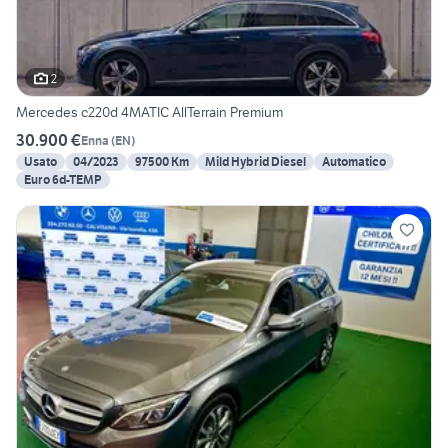
2
Mercedes c220d 4MATIC AllTerrain Premium
30.900 €
Enna
(
EN
)
Usato
04/2023
97500 Km
Mild Hybrid Diesel
Automatico
Euro 6d-TEMP