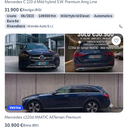
Mercedes C 220 d Mild hybrid S.W. Premium Amg Line
31.900 €
Rovigo
(
RO
)
Usato
06/2023
149000 Km
Mild Hybrid Diesel
Automatico
Euro 6e
Rivenditore
Mondo Auto S.r.l.
Vetrina
Mercedes c220d 4MATIC AllTerrain Premium
30.900 €
Enna
(
EN
)