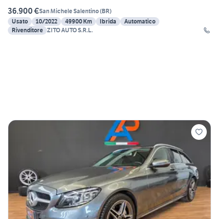
36.900 €
San Michele Salentino
(
BR
)
Usato
10/2022
49900 Km
Ibrida
Automatico
Rivenditore
ZITO AUTO S.R.L.