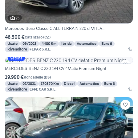
25
Mercedes-Benz Classe C ALL-TERRAIN 220 d MHEV...
46.500 €
Catanzaro
(
CZ
)
Usato
09/2023
4400 Km
Ibrida
Automatico
Euro 6
Rivenditore
FEPAR S.R.L.
Vetrina
MERCEDES-BENZ C 220 194 CV 4Matic Premium Night
19.990 €
Roncadelle
(
BS
)
Usato
07/2021
170370 Km
Diesel
Automatico
Euro 6
Rivenditore
EFFE CAR S.R.L.