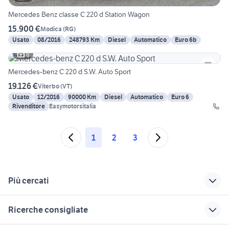
Mercedes Benz classe C 220 d Station Wagon
15.900 €
Modica
(
RG
)
Usato
08/2016
248793 Km
Diesel
Automatico
Euro 6b
8
Mercedes-benz C 220 d S.W. Auto Sport
19.126 €
Viterbo
(
VT
)
Usato
12/2016
90000 Km
Diesel
Automatico
Euro 6
Rivenditore
Easymotorsitalia
1
2
3
Più cercati
Correlati
Richerche simili
Suggerimenti
Ricerche consigliate
ruotino mercedes
station wagon
bmw station wagon
accessori auto
economiche