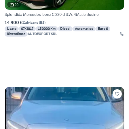
20
Splendida Mercedes-benz C 220 d S.W. 4Matic Busine
14.900 €
Calvisano
(
BS
)
Usato
07/2017
150000 Km
Diesel
Automatico
Euro 6
Rivenditore
AUTOEXPORT SRL