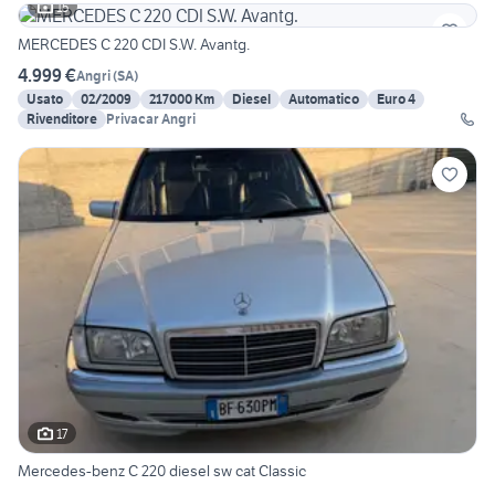
15
MERCEDES C 220 CDI S.W. Avantg.
4.999 €
Angri
(
SA
)
Usato
02/2009
217000 Km
Diesel
Automatico
Euro 4
Rivenditore
Privacar Angri
17
Mercedes-benz C 220 diesel sw cat Classic