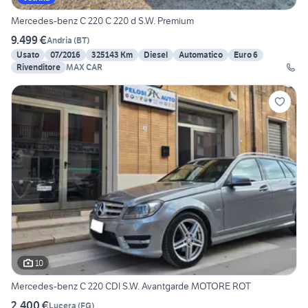
Mercedes-benz C 220 C 220 d S.W. Premium
9.499 €
Andria
(
BT
)
Usato
07/2016
325143 Km
Diesel
Automatico
Euro 6
Rivenditore
MAX CAR
10
Mercedes-benz C 220 CDI S.W. Avantgarde MOTORE ROT
2.400 €
Lucera
(
FG
)