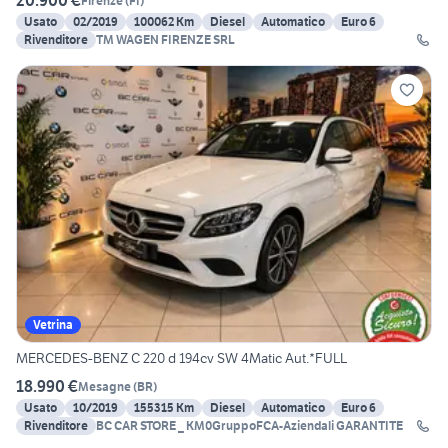
20.900 €
Firenze
(
FI
)
Usato
02/2019
100062 Km
Diesel
Automatico
Euro 6
Rivenditore
TM WAGEN FIRENZE SRL
Vetrina
MERCEDES-BENZ C 220 d 194cv SW 4Matic Aut.*FULL
18.990 €
Mesagne
(
BR
)
Usato
10/2019
155315 Km
Diesel
Automatico
Euro 6
Rivenditore
BC CAR STORE _ KM0GruppoFCA-Aziendali GARANTITE