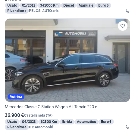
Usato
01/2012
341000 Km
Diesel
Manuale
Euro 5
Rivenditore
PELOSI AUTO srls
Vetrina
Mercedes Classe C Station Wagon All-Terrain 220 d
36.900 €
Castellaneta
(
TA
)
Usato
04/2023
62500 Km
Ibrida
Automatico
Euro 6
Rivenditore
DC Automobili