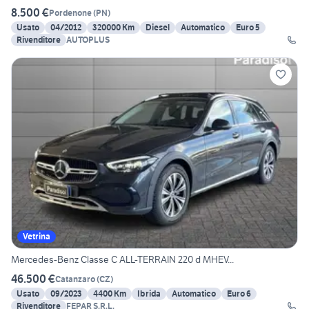
8.500 €
Pordenone
(
PN
)
Usato
04/2012
320000 Km
Diesel
Automatico
Euro 5
Rivenditore
AUTOPLUS
Vetrina
Mercedes-Benz Classe C ALL-TERRAIN 220 d MHEV...
46.500 €
Catanzaro
(
CZ
)
Usato
09/2023
4400 Km
Ibrida
Automatico
Euro 6
Rivenditore
FEPAR S.R.L.