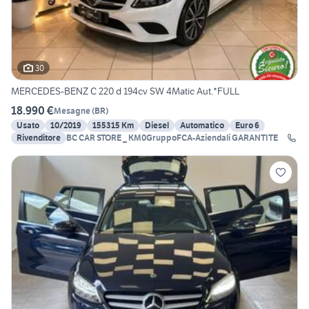
30
MERCEDES-BENZ C 220 d 194cv SW 4Matic Aut.*FULL
18.990 €
Mesagne
(
BR
)
Usato
10/2019
155315 Km
Diesel
Automatico
Euro 6
Rivenditore
BC CAR STORE _ KM0GruppoFCA-Aziendali GARANTITE