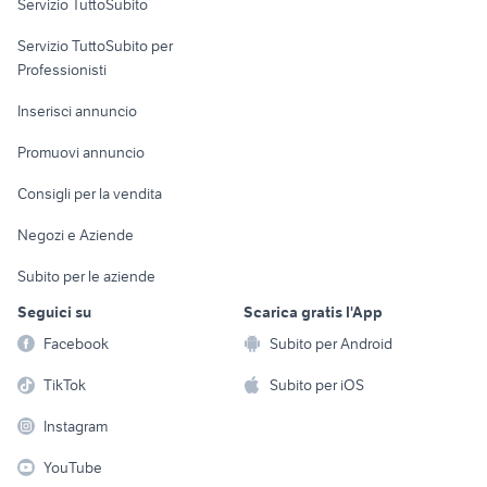
Servizio TuttoSubito
elettronica
per la casa e la
sports e hobby
Servizio TuttoSubito per
persona
Informatica
Animali
Professionisti
Arredamento e
Console e
Accessori per
Casalinghi
Inserisci annuncio
Videogiochi
animali
Elettrodomestici
Promuovi annuncio
Audio/Video
Musica e Film
Giardino e Fai da te
Consigli per la vendita
Fotografia
Libri e Riviste
Abbigliamento e
Negozi e Aziende
Telefonia
Strumenti Musicali
Accessori
Subito per le aziende
Sports
Tutto per i bambini
Seguici su
Scarica gratis l'App
Biciclette
Facebook
Subito per Android
Collezionismo
TikTok
Subito per iOS
Instagram
YouTube