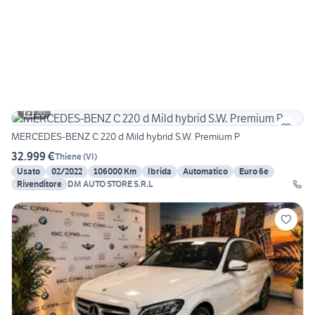
20
MERCEDES-BENZ C 220 d Mild hybrid S.W. Premium P
32.999 €
Thiene
(
VI
)
Usato
02/2022
106000 Km
Ibrida
Automatico
Euro 6e
Rivenditore
DM AUTO STORE S.R.L