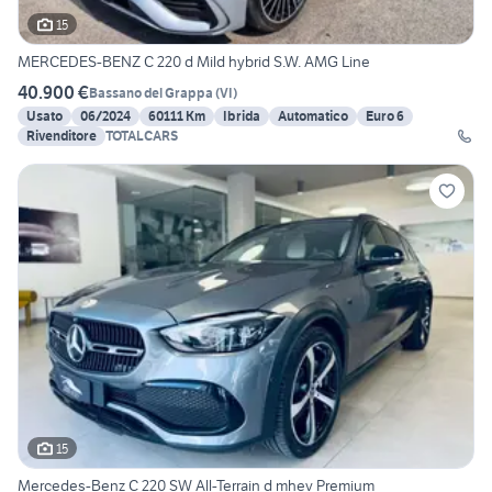
15
MERCEDES-BENZ C 220 d Mild hybrid S.W. AMG Line
40.900 €
Bassano del Grappa
(
VI
)
Usato
06/2024
60111 Km
Ibrida
Automatico
Euro 6
Rivenditore
TOTALCARS
15
Mercedes-Benz C 220 SW All-Terrain d mhev Premium