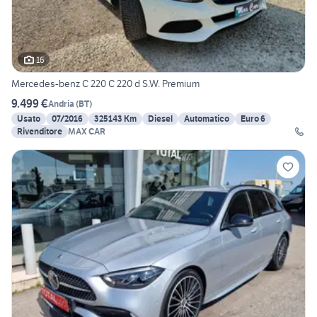
16
Mercedes-benz C 220 C 220 d S.W. Premium
9.499 €
Andria
(
BT
)
Usato
07/2016
325143 Km
Diesel
Automatico
Euro 6
Rivenditore
MAX CAR