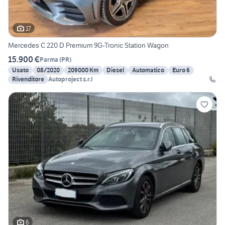
17
Mercedes C 220 D Premium 9G-Tronic Station Wagon
15.900 €
Parma
(
PR
)
Usato
08/2020
209000 Km
Diesel
Automatico
Euro 6
Rivenditore
Autoproject s.r.l
6