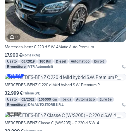
15
Mercedes-benz C 220 d S.W. 4Matic Auto Premium
17.900 €
Roma
(
RM
)
Usato
05/2019
160 Km
Diesel
Automatico
Euro 6
Rivenditore
VTR Automobili
Vetrina
MERCEDES-BENZ C 220 d Mild hybrid S.W. Premium P
32.999 €
Thiene
(
VI
)
Usato
02/2022
106000 Km
Ibrida
Automatico
Euro 6e
Rivenditore
DM AUTO STORE S.R.L
20
MERCEDES-BENZ Classe C (W/S205) - C 220 d S.W. 4