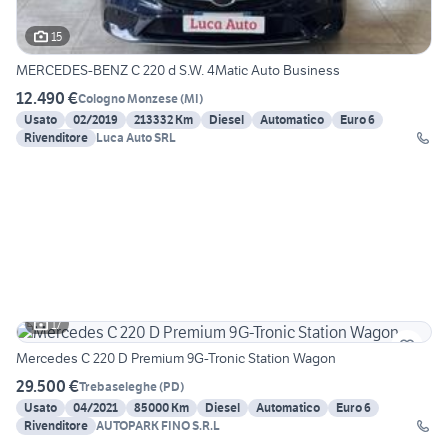
15
MERCEDES-BENZ C 220 d S.W. 4Matic Auto Business
12.490 €
Cologno Monzese
(
MI
)
Usato
02/2019
213332 Km
Diesel
Automatico
Euro 6
Rivenditore
Luca Auto SRL
17
Mercedes C 220 D Premium 9G-Tronic Station Wagon
29.500 €
Trebaseleghe
(
PD
)
Usato
04/2021
85000 Km
Diesel
Automatico
Euro 6
Rivenditore
AUTOPARK FINO S.R.L