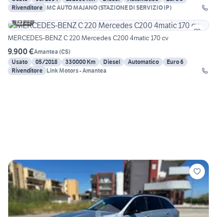
Rivenditore
MC AUTO MAJANO (STAZIONE DI SERVIZIO IP)
23
MERCEDES-BENZ C 220 Mercedes C200 4matic 170 cv
9.900 €
Amantea
(
CS
)
Usato
05/2018
330000 Km
Diesel
Automatico
Euro 6
Rivenditore
Link Motors - Amantea