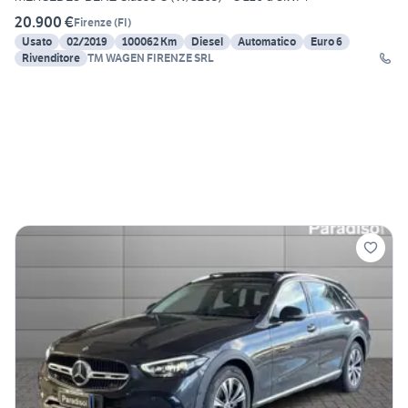
20.900 €
Firenze
(
FI
)
Usato
02/2019
100062 Km
Diesel
Automatico
Euro 6
Rivenditore
TM WAGEN FIRENZE SRL