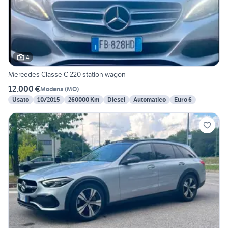
4
Mercedes Classe C 220 station wagon
12.000 €
Modena
(
MO
)
Usato
10/2015
260000 Km
Diesel
Automatico
Euro 6