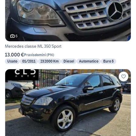
6
Mercedes classe ML 350 Sport
13.000 €
Pravisdomini
(
PN
)
Usato
01/2011
232000 Km
Diesel
Automatico
Euro 5