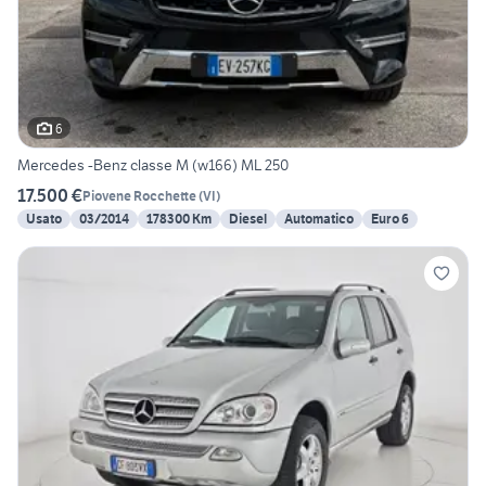
6
Mercedes -Benz classe M (w166) ML 250
17.500 €
Piovene Rocchette
(
VI
)
Usato
03/2014
178300 Km
Diesel
Automatico
Euro 6