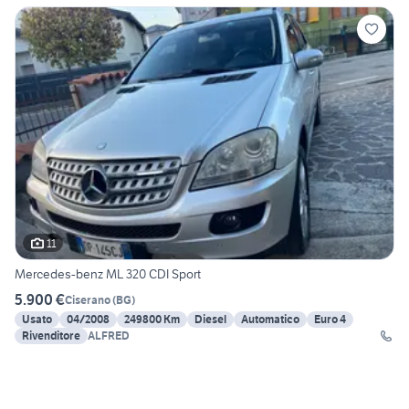
11
Mercedes-benz ML 320 CDI Sport
5.900 €
Ciserano
(
BG
)
Usato
04/2008
249800 Km
Diesel
Automatico
Euro 4
Rivenditore
ALFRED