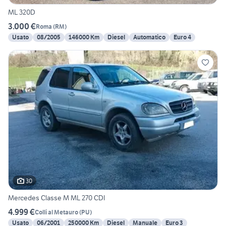
ML 320D
3.000 €
Roma
(
RM
)
Usato
08/2005
146000 Km
Diesel
Automatico
Euro 4
30
Mercedes Classe M ML 270 CDI
4.999 €
Colli al Metauro
(
PU
)
Usato
06/2001
250000 Km
Diesel
Manuale
Euro 3