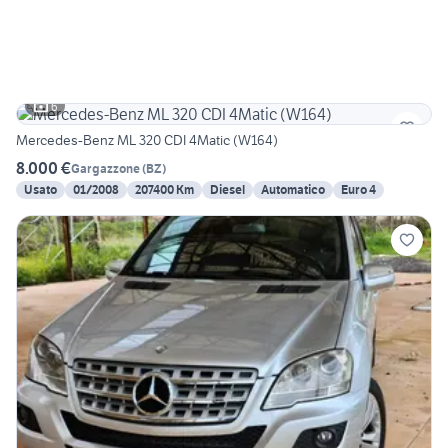
6
Mercedes-Benz ML 320 CDI 4Matic (W164)
8.000 €
Gargazzone
(
BZ
)
Usato
01/2008
207400 Km
Diesel
Automatico
Euro 4