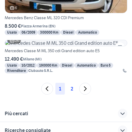
6
Mercedes Benz Classe ML 320 CDI Premium
8.500 €
Piazza Armerina
(
EN
)
Usato
06/2009
300000 Km
Diesel
Automatico
25
Mercedes Classe M ML 350 cdi Grand edition auto E5
12.490 €
Milano
(
MI
)
Usato
10/2012
190000 Km
Diesel
Automatico
Euro 5
Rivenditore
Clubauto S.R.L.
1
2
Più cercati
Correlati
Richerche simili
Suggerimenti
Ricerche consigliate