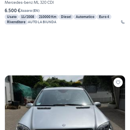
Mercedes-benz ML 320 CDI
6.500 €
Assoro
(
EN
)
Usato
11/2008
210000 Km
Diesel
Automatico
Euro 4
Rivenditore
AUTO LA BIUNDA