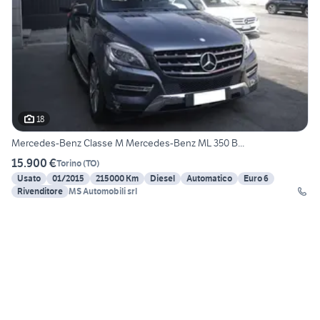
18
Mercedes-Benz Classe M Mercedes-Benz ML 350 B...
15.900 €
Torino
(
TO
)
Usato
01/2015
215000 Km
Diesel
Automatico
Euro 6
Rivenditore
MS Automobili srl