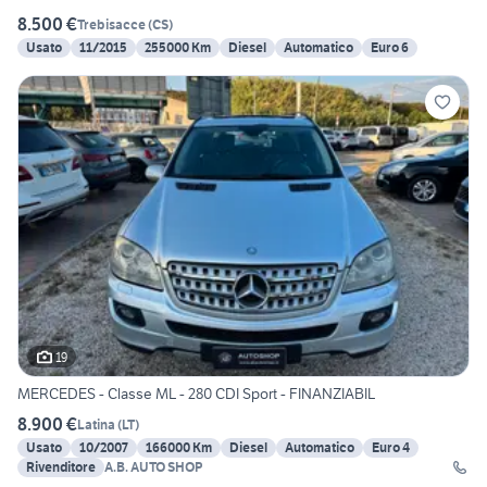
8.500 €
Trebisacce
(
CS
)
Usato
11/2015
255000 Km
Diesel
Automatico
Euro 6
19
MERCEDES - Classe ML - 280 CDI Sport - FINANZIABIL
8.900 €
Latina
(
LT
)
Usato
10/2007
166000 Km
Diesel
Automatico
Euro 4
Rivenditore
A.B. AUTO SHOP