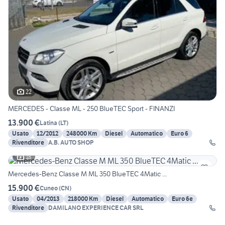
22
MERCEDES - Classe ML - 250 BlueTEC Sport - FINANZI
13.900 €
Latina
(
LT
)
Usato
12/2012
248000 Km
Diesel
Automatico
Euro 6
Rivenditore
A.B. AUTO SHOP
18
Mercedes-Benz Classe M ML 350 BlueTEC 4Matic ...
15.900 €
Cuneo
(
CN
)
Usato
04/2013
218000 Km
Diesel
Automatico
Euro 6e
Rivenditore
DAMILANO EXPERIENCE CAR SRL