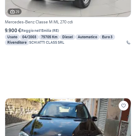
29
Mercedes-Benz Classe M ML 270 cdi
9.900 €
Reggio nell'Emilia
(
RE
)
Usato
04/2003
75705 Km
Diesel
Automatico
Euro 3
Rivenditore
SCHIATTI CLASS SRL