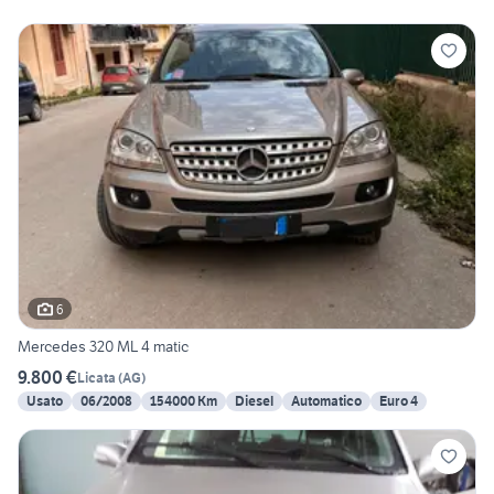
6
Mercedes 320 ML 4 matic
9.800 €
Licata
(
AG
)
Usato
06/2008
154000 Km
Diesel
Automatico
Euro 4