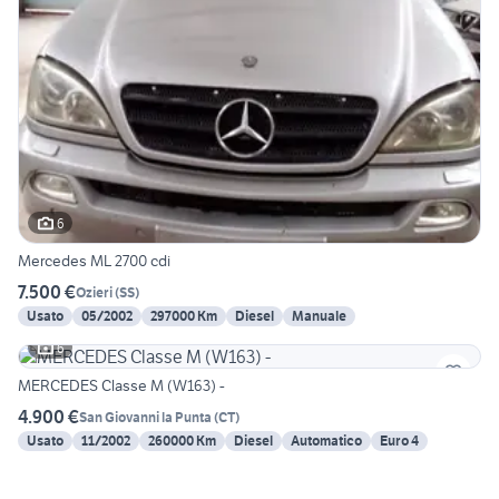
6
Mercedes ML 2700 cdi
7.500 €
Ozieri
(
SS
)
Usato
05/2002
297000 Km
Diesel
Manuale
6
MERCEDES Classe M (W163) -
4.900 €
San Giovanni la Punta
(
CT
)
Usato
11/2002
260000 Km
Diesel
Automatico
Euro 4