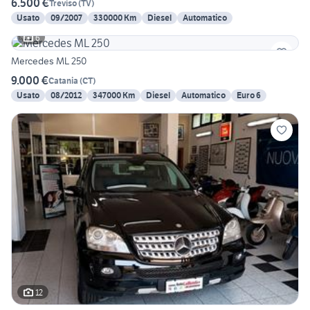
6.500 €
Treviso
(
TV
)
Usato
09/2007
330000 Km
Diesel
Automatico
6
Mercedes ML 250
9.000 €
Catania
(
CT
)
Usato
08/2012
347000 Km
Diesel
Automatico
Euro 6
12