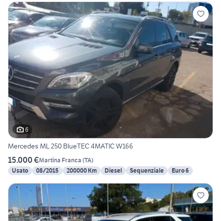
6
Mercedes ML 250 BlueTEC 4MATIC W166
15.000 €
Martina Franca
(
TA
)
Usato
08/2015
200000 Km
Diesel
Sequenziale
Euro 6