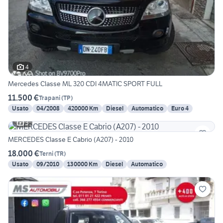
4
Mercedes Classe ML 320 CDI 4MATIC SPORT FULL
11.500 €
Trapani
(
TP
)
Usato
04/2008
420000 Km
Diesel
Automatico
Euro 4
3
MERCEDES Classe E Cabrio (A207) - 2010
18.000 €
Terni
(
TR
)
Usato
09/2010
130000 Km
Diesel
Automatico