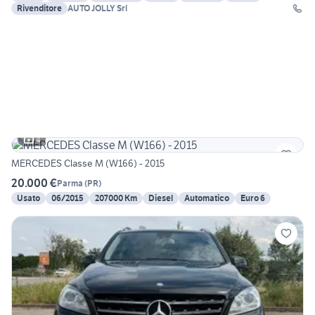
Rivenditore
AUTO JOLLY Srl
4
MERCEDES Classe M (W166) - 2015
20.000 €
Parma
(
PR
)
Usato
06/2015
207000 Km
Diesel
Automatico
Euro 6