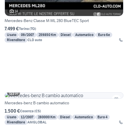
14
Mercedes-Benz Classe M ML 280 BlueTEC Sport
7.499 €
Torino
(
TO
)
Usato
09/2007
259850 Km
Diesel
Automatico
Euro 6e
Rivenditore
CLD auto
14
Mercedes-benz B cambio automatico
1.500 €
Cosenza
(
CS
)
Usato
12/2007
280000 Km
Diesel
Automatico
Euro 4
Rivenditore
AMGLOBAL