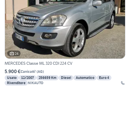
24
MERCEDES Classe ML 320 CDI 224 CV
5.900 €
Canicatti'
(
AG
)
Usato
12/2007
256659 Km
Diesel
Automatico
Euro 4
Rivenditore
NIKAUTO