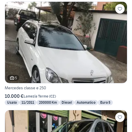
5
Mercedes classe e 250
10.000 €
Lamezia Terme
(
CZ
)
Usato
11/2011
200000 Km
Diesel
Automatico
Euro 5