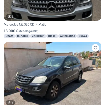
6
Mercedes ML 320 CDI 4 Matic
13.900 €
Medolago
(
BG
)
Usato
05/2008
72000 Km
Diesel
Automatico
Euro 4
6