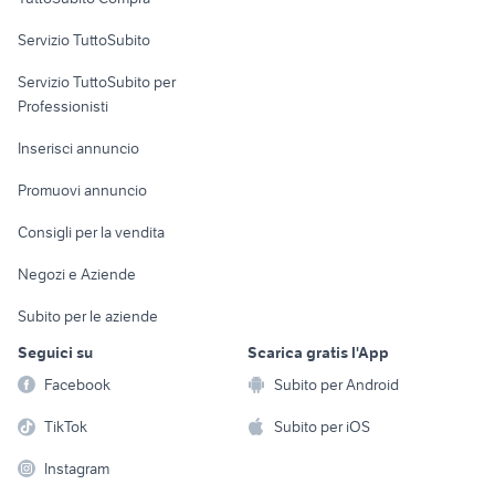
commerciali
Servizio TuttoSubito
elettronica
per la casa e la
sports e hobby
Servizio TuttoSubito per
persona
Informatica
Animali
Professionisti
Arredamento e
Console e
Accessori per
Casalinghi
Inserisci annuncio
Videogiochi
animali
Elettrodomestici
Promuovi annuncio
Audio/Video
Musica e Film
Giardino e Fai da te
Consigli per la vendita
Fotografia
Libri e Riviste
Abbigliamento e
Negozi e Aziende
Telefonia
Strumenti Musicali
Accessori
Subito per le aziende
Sports
Tutto per i bambini
Seguici su
Scarica gratis l'App
Biciclette
Facebook
Subito per Android
Collezionismo
TikTok
Subito per iOS
Instagram