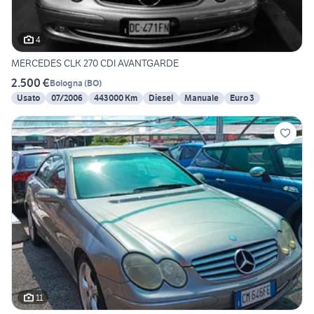
4
MERCEDES CLK 270 CDI AVANTGARDE
2.500 €
Bologna
(
BO
)
Usato
07/2006
443000 Km
Diesel
Manuale
Euro 3
11