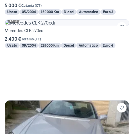
5.000 €
Catania
(
CT
)
Usato
05/2004
169000 Km
Diesel
Automatico
Euro 3
3
Mercedes CLK 270cdi
2.400 €
Teramo
(
TE
)
Usato
09/2004
225000 Km
Diesel
Automatico
Euro 4