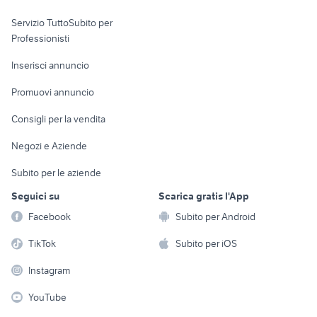
elettronica
per la casa e la
sports e hobby
Servizio TuttoSubito per
persona
Informatica
Animali
Professionisti
Arredamento e
Console e
Accessori per
Casalinghi
Inserisci annuncio
Videogiochi
animali
Elettrodomestici
Promuovi annuncio
Audio/Video
Musica e Film
Giardino e Fai da te
Consigli per la vendita
Fotografia
Libri e Riviste
Abbigliamento e
Negozi e Aziende
Telefonia
Strumenti Musicali
Accessori
Subito per le aziende
Sports
Tutto per i bambini
Seguici su
Scarica gratis l'App
Biciclette
Facebook
Subito per Android
Collezionismo
TikTok
Subito per iOS
Instagram
YouTube