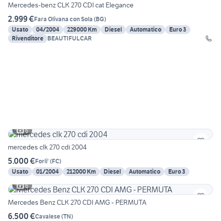
Mercedes-benz CLK 270 CDI cat Elegance
2.999 €
Fara Olivana con Sola
(
BG
)
Usato
04/2004
229000 Km
Diesel
Automatico
Euro 3
Rivenditore
BEAUTIFULCAR
6
mercedes clk 270 cdi 2004
5.000 €
Forli'
(
FC
)
Usato
01/2004
212000 Km
Diesel
Automatico
Euro 3
6
Mercedes Benz CLK 270 CDI AMG - PERMUTA
6.500 €
Cavalese
(
TN
)