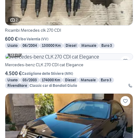
2
Ricambi Mercedes clk 270 CDI
600 €
Vibo Valentia
(
VV
)
Usato
06/2004
130000 Km
Diesel
Manuale
Euro 3
25
Mercedes-benz CLK 270 CDI cat Elegance
4.500 €
Castiglione delle Stiviere
(
MN
)
Usato
03/2003
174000 Km
Diesel
Manuale
Euro 3
Rivenditore
Classic car di Bondioli Giulio