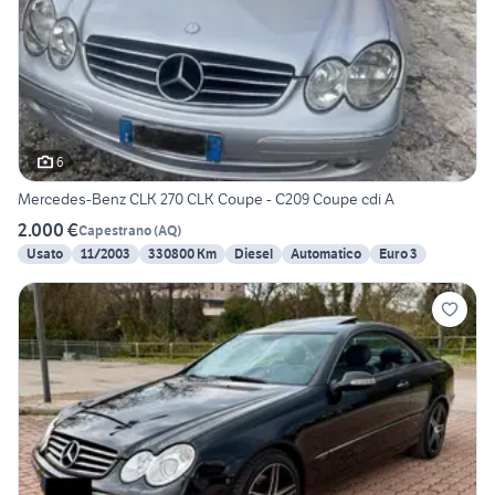
6
Mercedes-Benz CLK 270 CLK Coupe - C209 Coupe cdi A
2.000 €
Capestrano
(
AQ
)
Usato
11/2003
330800 Km
Diesel
Automatico
Euro 3