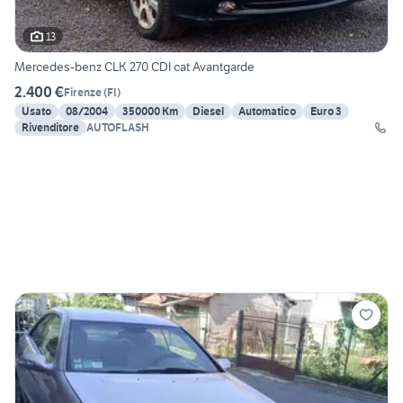
13
Mercedes-benz CLK 270 CDI cat Avantgarde
2.400 €
Firenze
(
FI
)
Usato
08/2004
350000 Km
Diesel
Automatico
Euro 3
Rivenditore
AUTOFLASH