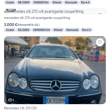
Usato
08/2004
300000 Km
Diesel
Manuale
Euro 3
6
mercedes clk 270 cdi avantgarde coupe'Amg
3.000 €
Alessandria
(
AL
)
Usato
02/2004
1990000 Km
Diesel
Manuale
Euro 3
6
Mercedes Clk 270 CDI