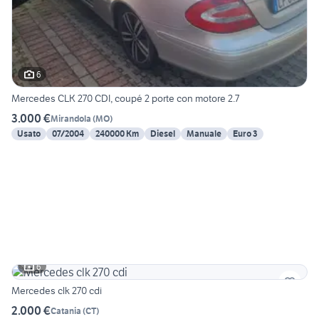
6
Mercedes CLK 270 CDI, coupé 2 porte con motore 2.7
3.000 €
Mirandola
(
MO
)
Usato
07/2004
240000 Km
Diesel
Manuale
Euro 3
6
Mercedes clk 270 cdi
2.000 €
Catania
(
CT
)