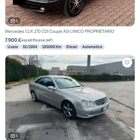
6
Mercedes CLK 270 CDI Coupé ASI UNICO PROPRIETARIO
7.900 €
Ascoli Piceno
(
AP
)
Usato
01/2004
190000 Km
Diesel
Automatico
6