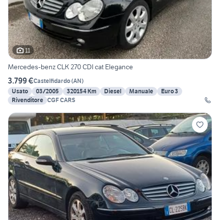
11
Mercedes-benz CLK 270 CDI cat Elegance
3.799 €
Castelfidardo
(
AN
)
Usato
03/2005
320154 Km
Diesel
Manuale
Euro 3
Rivenditore
CGF CARS