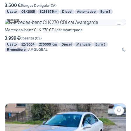
3.500 €
Siurgus Donigala
(
CA
)
Usato
09/2005
329567 Km
Diesel
Automatico
Euro 3
8
Mercedes-benz CLK 270 CDI cat Avantgarde
3.999 €
Cosenza
(
CS
)
Usato
12/2004
270000 Km
Diesel
Manuale
Euro 3
Rivenditore
AMGLOBAL