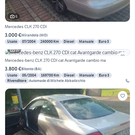
6
Mercedes CLK 270 CDI
3.000 €
Mirandola
(
MO
)
Usato
07/2004
240000 Km
Diesel
Manuale
Euro 3
15
Mercedes-benz CLK 270 CDI cat Avantgarde cambio ma
3.800 €
Bitonto
(
BA
)
Usato
05/2004
169700 Km
Diesel
Manuale
Euro 3
Rivenditore
Automade di Michele Abbaticchio