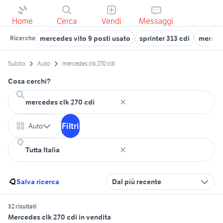
Home
Cerca
Vendi
Messaggi
mercedes vito 9 posti usato
sprinter 313 cdi
merced
Ricerche
Subito
Auto
mercedes clk 270 cdi
Cosa cerchi?
Filtri
Auto
Salva ricerca
Dal più recente
32 risultati
Mercedes clk 270 cdi in vendita