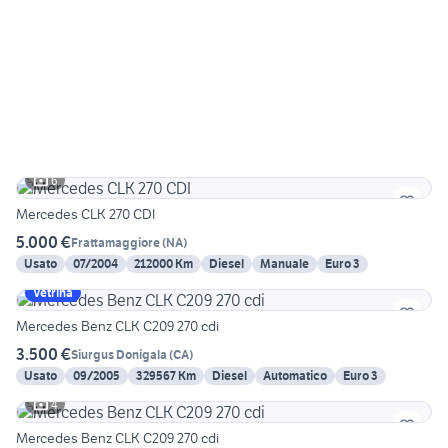
6
Mercedes CLK 270 CDI
5.000 €
Frattamaggiore
(
NA
)
Usato
07/2004
212000 Km
Diesel
Manuale
Euro 3
Vetrina
Mercedes Benz CLK C209 270 cdi
3.500 €
Siurgus Donigala
(
CA
)
Usato
09/2005
329567 Km
Diesel
Automatico
Euro 3
4
Mercedes Benz CLK C209 270 cdi