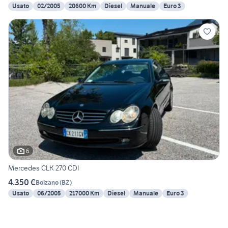
Usato
02/2005
20600 Km
Diesel
Manuale
Euro 3
6
Mercedes CLK 270 CDI
4.350 €
Bolzano
(
BZ
)
Usato
06/2005
217000 Km
Diesel
Manuale
Euro 3