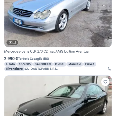
18
Mercedes-benz CLK 270 CDI cat AMG Edition Avantgar
2.990 €
Torbole Casaglia
(
BS
)
Usato
10/2005
349000 Km
Diesel
Manuale
Euro 3
Rivenditore
GUIDAUTOPARK S.R.L.