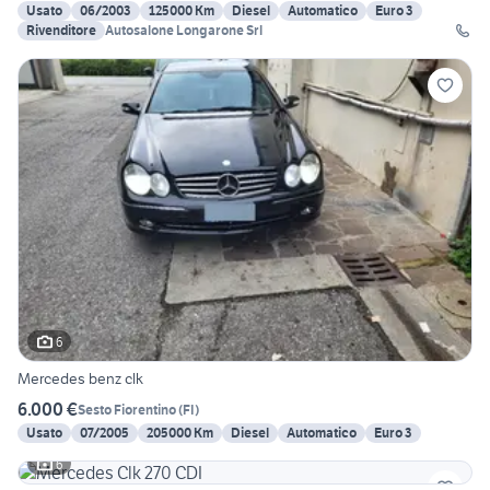
Usato
06/2003
125000 Km
Diesel
Automatico
Euro 3
Rivenditore
Autosalone Longarone Srl
6
Mercedes benz clk
6.000 €
Sesto Fiorentino
(
FI
)
Usato
07/2005
205000 Km
Diesel
Automatico
Euro 3
6