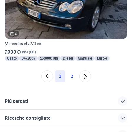
6
Mercedes clk 270 cdi
7.000 €
Enna
(
EN
)
Usato
04/2005
150000 Km
Diesel
Manuale
Euro 4
1
2
Più cercati
Correlati
Richerche simili
Suggerimenti
Ricerche consigliate
mercedes vito 2005
mercedes clk
mercedes benz clk
auto
270
motore ford fiesta 1.4 tdci
enel auto
mercedes cdi