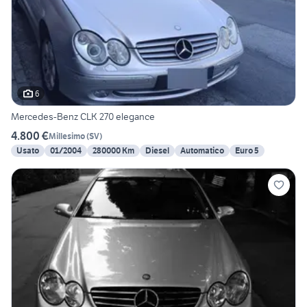
6
Mercedes-Benz CLK 270 elegance
4.800 €
Millesimo
(
SV
)
Usato
01/2004
280000 Km
Diesel
Automatico
Euro 5