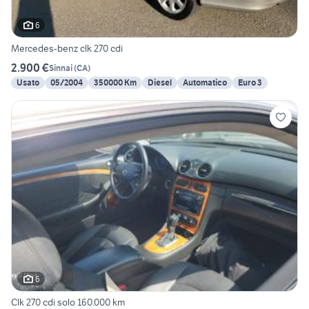
6
Mercedes-benz clk 270 cdi
2.900 €
Sinnai
(
CA
)
Usato
05/2004
350000 Km
Diesel
Automatico
Euro 3
6
Clk 270 cdi solo 160.000 km