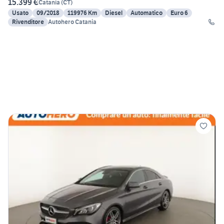
15.399 €
Catania
(
CT
)
Usato
09/2018
119976 Km
Diesel
Automatico
Euro 6
Rivenditore
Autohero Catania