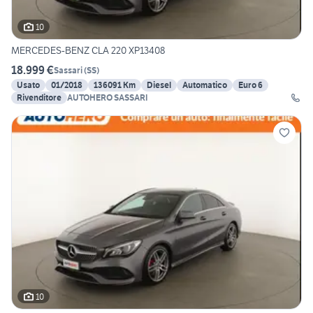
10
MERCEDES-BENZ CLA 220 XP13408
18.999 €
Sassari
(
SS
)
Usato
01/2018
136091 Km
Diesel
Automatico
Euro 6
Rivenditore
AUTOHERO SASSARI
10