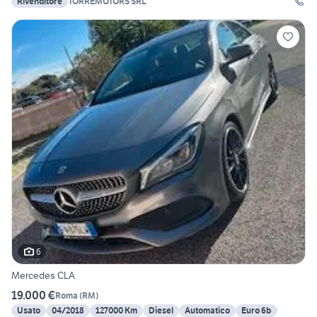
Rivenditore
TORREMOTORS SRL
6
Mercedes CLA
19.000 €
Roma
(
RM
)
Usato
04/2018
127000 Km
Diesel
Automatico
Euro 6b