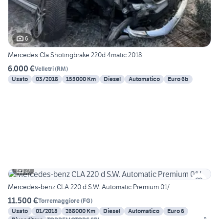
6
Mercedes Cla Shotingbrake 220d 4matic 2018
6.000 €
Velletri
(
RM
)
Usato
03/2018
155000 Km
Diesel
Automatico
Euro 6b
27
Mercedes-benz CLA 220 d S.W. Automatic Premium 01/
11.500 €
Torremaggiore
(
FG
)
Usato
01/2018
268000 Km
Diesel
Automatico
Euro 6