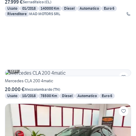
27.999 €
Serradifalco
(
CL
)
Usato
01/2018
140000 Km
Diesel
Automatico
Euro 6
Rivenditore
MAD MOTORS SRL
6
Mercedes CLA 200 4matic
20.000 €
Mezzolombardo
(
TN
)
Usato
10/2018
78500 Km
Diesel
Automatico
Euro 6