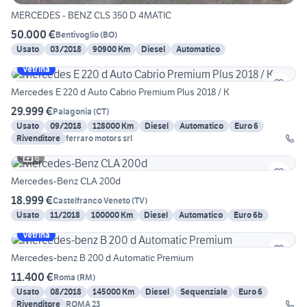
MERCEDES - BENZ CLS 350 D 4MATIC
50.000 €
Bentivoglio
(
BO
)
Usato
03/2018
90900 Km
Diesel
Automatico
Vetrina
Mercedes E 220 d Auto Cabrio Premium Plus 2018 / K
29.999 €
Palagonia
(
CT
)
Usato
09/2018
128000 Km
Diesel
Automatico
Euro 6
Rivenditore
ferraro motors srl
6
Mercedes-Benz CLA 200d
18.999 €
Castelfranco Veneto
(
TV
)
Usato
11/2018
100000 Km
Diesel
Automatico
Euro 6b
Vetrina
Mercedes-benz B 200 d Automatic Premium
11.400 €
Roma
(
RM
)
Usato
08/2018
145000 Km
Diesel
Sequenziale
Euro 6
Rivenditore
ROMA 23