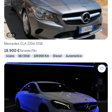
6
Mercedes CLA 220d 2018
18.900 €
Taranto
(
TA
)
Usato
08/2018
185000 Km
Diesel
Automatico