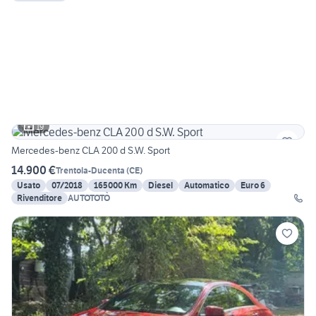
19
Mercedes-benz CLA 200 d S.W. Sport
14.900 €
Trentola-Ducenta
(
CE
)
Usato
07/2018
165000 Km
Diesel
Automatico
Euro 6
Rivenditore
AUTOTOTÒ