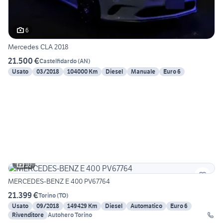
6
Mercedes CLA 2018
21.500 €
Castelfidardo
(
AN
)
Usato
03/2018
104000 Km
Diesel
Manuale
Euro 6
10
MERCEDES-BENZ E 400 PV67764
21.399 €
Torino
(
TO
)
Usato
09/2018
149429 Km
Diesel
Automatico
Euro 6
Rivenditore
Autohero Torino