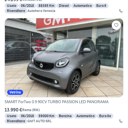
Usato
06/2018
88385 Km
Diesel
Automatico
Euro 6
Rivenditore
Autohero Venezia
Vetrina
SMART ForTwo 0.9 90CV TURBO PASSION LED PANORAMA
13.990 €
Roma
(
RM
)
Usato
06/2018
59000 Km
Benzina
Automatico
Euro 6e
Rivenditore
GMT AUTO SRL