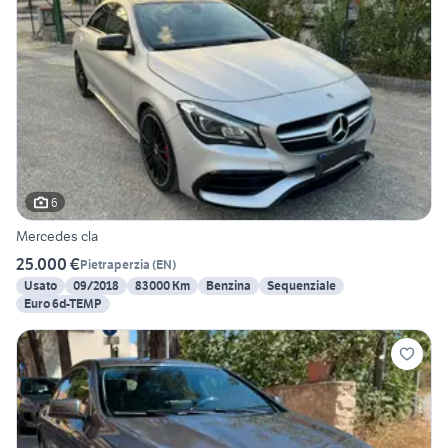
6
Mercedes cla
25.000 €
Pietraperzia
(
EN
)
Usato
09/2018
83000 Km
Benzina
Sequenziale
Euro 6d-TEMP