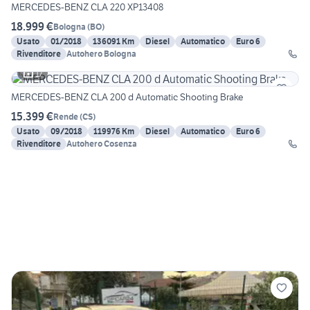
MERCEDES-BENZ CLA 220 XP13408
18.999 €
Bologna
(
BO
)
Usato
01/2018
136091 Km
Diesel
Automatico
Euro 6
Rivenditore
Autohero Bologna
17
MERCEDES-BENZ CLA 200 d Automatic Shooting Brake
15.399 €
Rende
(
CS
)
Usato
09/2018
119976 Km
Diesel
Automatico
Euro 6
Rivenditore
Autohero Cosenza