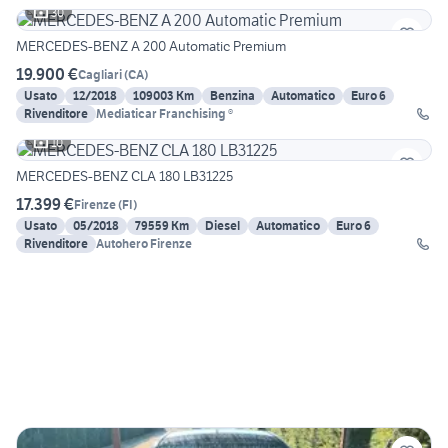
30
MERCEDES-BENZ A 200 Automatic Premium
19.900 €
Cagliari
(
CA
)
Usato
12/2018
109003 Km
Benzina
Automatico
Euro 6
Rivenditore
Mediaticar Franchising ®
10
MERCEDES-BENZ CLA 180 LB31225
17.399 €
Firenze
(
FI
)
Usato
05/2018
79559 Km
Diesel
Automatico
Euro 6
Rivenditore
Autohero Firenze