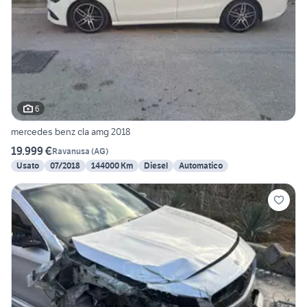
6
mercedes benz cla amg 2018
19.999 €
Ravanusa
(
AG
)
Usato
07/2018
144000 Km
Diesel
Automatico