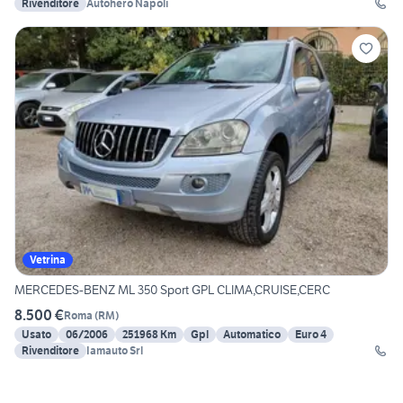
Rivenditore
Autohero Napoli
Vetrina
MERCEDES-BENZ ML 350 Sport GPL CLIMA,CRUISE,CERC
8.500 €
Roma
(
RM
)
Usato
06/2006
251968 Km
Gpl
Automatico
Euro 4
Rivenditore
Iamauto Srl