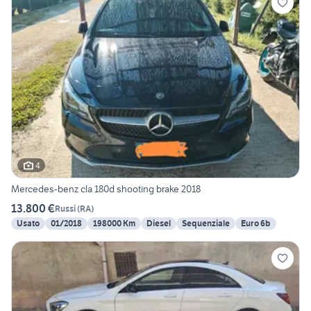
4
Mercedes-benz cla 180d shooting brake 2018
13.800 €
Russi
(
RA
)
Usato
01/2018
198000 Km
Diesel
Sequenziale
Euro 6b