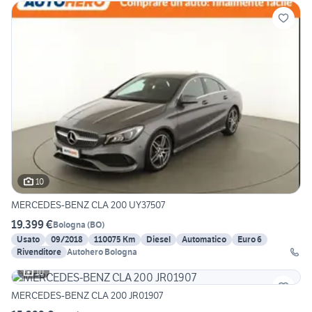
10
MERCEDES-BENZ CLA 200 UY37507
19.399 €
Bologna
(
BO
)
Usato
09/2018
110075 Km
Diesel
Automatico
Euro 6
Rivenditore
Autohero Bologna
10
MERCEDES-BENZ CLA 200 JR01907