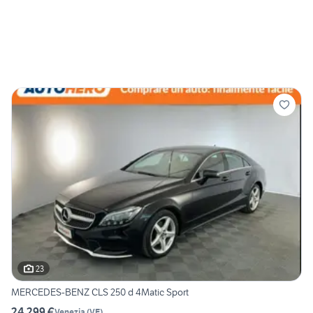
23
MERCEDES-BENZ CLS 250 d 4Matic Sport
24.299 €
Venezia
(
VE
)