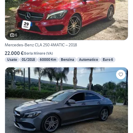
6
Mercedes-Benz CLA 250 4MATIC – 2018
22.000 €
Gorla Minore
(
VA
)
Usato
01/2018
60000 Km
Benzina
Automatico
Euro 6