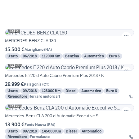
6
MERCEDES-BENZ CLA 180
15.500 €
Marigliano
(
NA
)
Usato
06/2018
112000 Km
Benzina
Automatico
Euro 6
21
Mercedes E 220 d Auto Cabrio Premium Plus 2018 / K
29.999 €
Palagonia
(
CT
)
Usato
09/2018
128000 Km
Diesel
Automatico
Euro 6
Rivenditore
ferraro motors srl
16
Mercedes-Benz CLA 200 d Automatic Executive S...
13.900 €
Fonte Nuova
(
RM
)
Usato
09/2018
145000 Km
Diesel
Automatico
Rivenditore
Formulauto