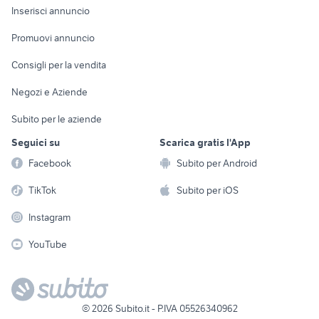
Console e
Accessori per
Casalinghi
Inserisci annuncio
Videogiochi
animali
Elettrodomestici
Promuovi annuncio
Audio/Video
Musica e Film
Giardino e Fai da te
Consigli per la vendita
Fotografia
Libri e Riviste
Abbigliamento e
Negozi e Aziende
Telefonia
Strumenti Musicali
Accessori
Subito per le aziende
Sports
Tutto per i bambini
Seguici su
Scarica gratis l'App
Biciclette
Facebook
Subito per Android
Collezionismo
TikTok
Subito per iOS
Instagram
YouTube
©
2026
Subito.it - P.IVA 05526340962