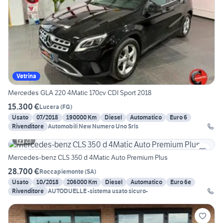
Vetrina
Mercedes GLA 220 4Matic 170cv CDI Sport 2018
15.300 €
Lucera
(
FG
)
Usato
07/2018
190000 Km
Diesel
Automatico
Euro 6
Rivenditore
Automobili New Numero Uno Srls
23
Mercedes-benz CLS 350 d 4Matic Auto Premium Plus
28.700 €
Roccapiemonte
(
SA
)
Usato
10/2018
206000 Km
Diesel
Automatico
Euro 6e
Rivenditore
AUTODUELLE -sistema usato sicuro-