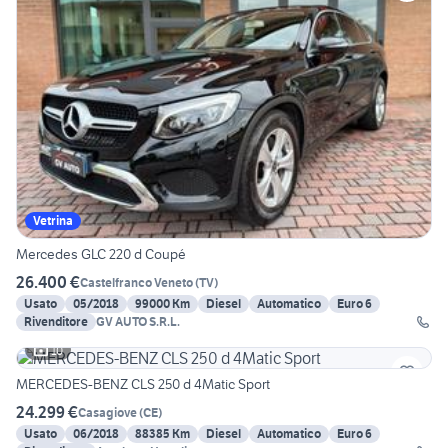
Vetrina
Mercedes GLC 220 d Coupé
26.400 €
Castelfranco Veneto
(
TV
)
Usato
05/2018
99000 Km
Diesel
Automatico
Euro 6
Rivenditore
GV AUTO S.R.L.
10
MERCEDES-BENZ CLS 250 d 4Matic Sport
24.299 €
Casagiove
(
CE
)
Usato
06/2018
88385 Km
Diesel
Automatico
Euro 6