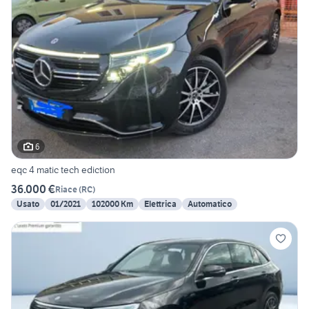
6
eqc 4 matic tech ediction
36.000 €
Riace
(
RC
)
Usato
01/2021
102000 Km
Elettrica
Automatico