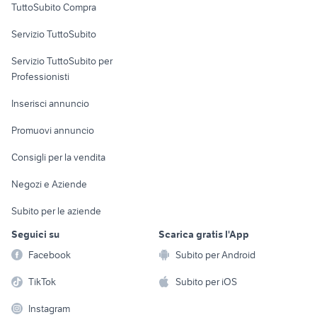
TuttoSubito Compra
commerciali
Servizio TuttoSubito
elettronica
per la casa e la
sports e hobby
Servizio TuttoSubito per
persona
Informatica
Animali
Professionisti
Arredamento e
Console e
Accessori per
Casalinghi
Inserisci annuncio
Videogiochi
animali
Elettrodomestici
Promuovi annuncio
Audio/Video
Musica e Film
Giardino e Fai da te
Consigli per la vendita
Fotografia
Libri e Riviste
Abbigliamento e
Negozi e Aziende
Telefonia
Strumenti Musicali
Accessori
Subito per le aziende
Sports
Tutto per i bambini
Seguici su
Scarica gratis l'App
Biciclette
Facebook
Subito per Android
Collezionismo
TikTok
Subito per iOS
Instagram