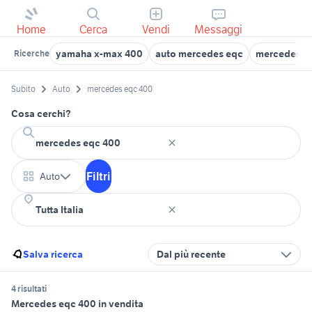
Home
Cerca
Vendi
Messaggi
yamaha x-max 400
auto mercedes eqc
mercedes us
Ricerche
Subito
Auto
mercedes eqc 400
Cosa cerchi?
Filtri
Auto
Salva ricerca
Dal più recente
4 risultati
Mercedes eqc 400 in vendita