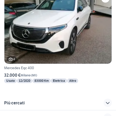
4
Mercedes Eqc 400
32.000 €
Milano
(
MI
)
Usato
12/2020
83000 Km
Elettrica
Altro
Più cercati
Correlati
Richerche simili
Suggerimenti