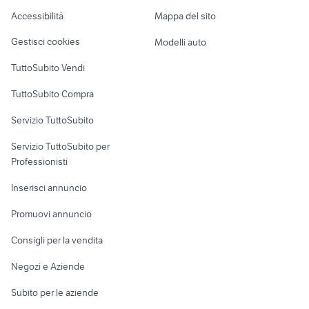
Caravan e Camper
fiat san gregorio di catania
mercedes cla 2020
Accessibilità
Mappa del sito
Loft, mansarde e
Veicoli commerciali
europea auto srl
transporter auto Lombardia
altro
Gestisci cookies
Modelli auto
Case vacanza
TuttoSubito Vendi
Uffici e Locali
TuttoSubito Compra
commerciali
Servizio TuttoSubito
elettronica
per la casa e la
sports e hobby
Servizio TuttoSubito per
persona
Informatica
Animali
Professionisti
Arredamento e
Console e
Accessori per
Casalinghi
Inserisci annuncio
Videogiochi
animali
Elettrodomestici
Promuovi annuncio
Audio/Video
Musica e Film
Giardino e Fai da te
Consigli per la vendita
Fotografia
Libri e Riviste
Abbigliamento e
Negozi e Aziende
Telefonia
Strumenti Musicali
Accessori
Subito per le aziende
Sports
Tutto per i bambini