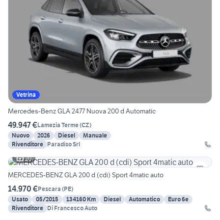
Vetrina
Mercedes-Benz GLA 2477 Nuova 200 d Automatic
49.947 €
Lamezia Terme
(
CZ
)
Nuovo
2026
Diesel
Manuale
Rivenditore
Paradiso Srl
20
MERCEDES-BENZ GLA 200 d (cdi) Sport 4matic auto
14.970 €
Pescara
(
PE
)
Usato
05/2015
134160 Km
Diesel
Automatico
Euro 6e
Rivenditore
Di Francesco Auto