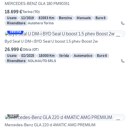
MERCEDES-BENZ GLA 180 PM90351
18.699 €
Torino
(
TO
)
Usato
12/2019
82053 Km
Benzina
Manuale
Euro 6
Rivenditore
Autohero Torino
Vetrina
Byd Seal U DM-i BYD Seal U boost 1.5 phev Boost 2w
26.999 €
Olbia
(
OT
)
Usato
02/2025
18000 Km
Ibrida
Automatico
Euro 6
Rivenditore
SOLMAUTO SRLS
6
Mercedes-Benz GLA 220 d 4MATIC AMG PREMIUM