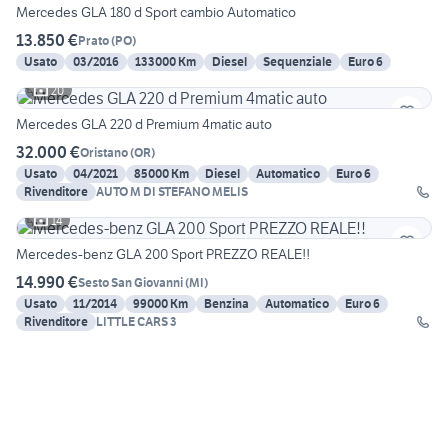
Mercedes GLA 180 d Sport cambio Automatico
13.850 €
Prato
(
PO
)
Usato
03/2016
133000 Km
Diesel
Sequenziale
Euro 6
20
Mercedes GLA 220 d Premium 4matic auto
32.000 €
Oristano
(
OR
)
Usato
04/2021
85000 Km
Diesel
Automatico
Euro 6
Rivenditore
AUTO M DI STEFANO MELIS
14
Mercedes-benz GLA 200 Sport PREZZO REALE!!
14.990 €
Sesto San Giovanni
(
MI
)
Usato
11/2014
99000 Km
Benzina
Automatico
Euro 6
Rivenditore
LITTLE CARS 3