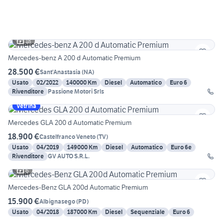
18
Mercedes-benz A 200 d Automatic Premium
28.500 €
Sant'Anastasia
(
NA
)
Usato
02/2022
140000 Km
Diesel
Automatico
Euro 6
Rivenditore
Passione Motori Srls
Vetrina
Mercedes GLA 200 d Automatic Premium
18.900 €
Castelfranco Veneto
(
TV
)
Usato
04/2019
149000 Km
Diesel
Automatico
Euro 6e
Rivenditore
GV AUTO S.R.L.
6
Mercedes-Benz GLA 200d Automatic Premium
15.900 €
Albignasego
(
PD
)
Usato
04/2018
187000 Km
Diesel
Sequenziale
Euro 6