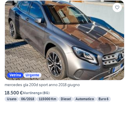
Vetrina
Urgente
mercedes gla 200d sport anno 2018 giugno
18.500 €
Martinengo
(
BG
)
Usato
06/2018
115000 Km
Diesel
Automatico
Euro 6