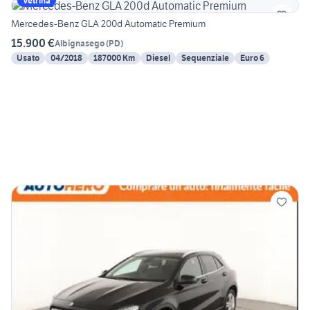
Vetrina
Mercedes-Benz GLA 200d Automatic Premium
15.900 €
Albignasego
(
PD
)
Usato
04/2018
187000 Km
Diesel
Sequenziale
Euro 6