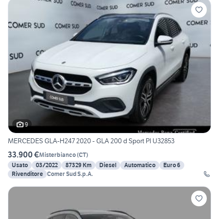
9
MERCEDES GLA-H247 2020 - GLA 200 d Sport Pl U32853
33.900 €
Misterbianco
(
CT
)
Usato
03/2022
87329 Km
Diesel
Automatico
Euro 6
Rivenditore
Comer Sud S.p.A.