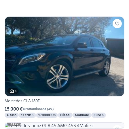
4
Mercedes GLA 180D
15.000 €
Grottaminarda
(
AV
)
Usato
11/2015
170000 Km
Diesel
Manuale
Euro 6
30