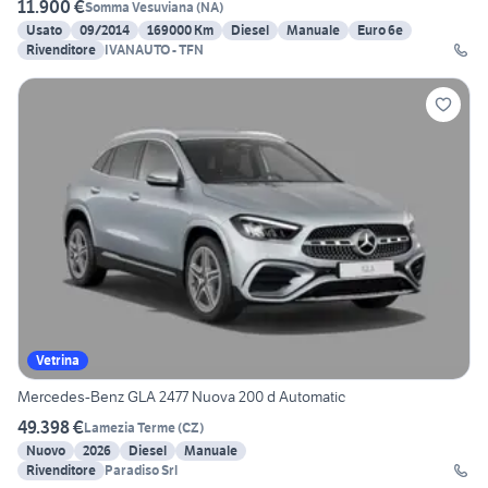
11.900 €
Somma Vesuviana
(
NA
)
Usato
09/2014
169000 Km
Diesel
Manuale
Euro 6e
Rivenditore
IVANAUTO - TFN
Vetrina
Mercedes-Benz GLA 2477 Nuova 200 d Automatic
49.398 €
Lamezia Terme
(
CZ
)
Nuovo
2026
Diesel
Manuale
Rivenditore
Paradiso Srl