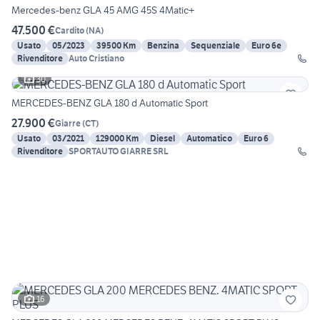
Mercedes-benz GLA 45 AMG 45S 4Matic+
47.500 €
Cardito
(
NA
)
Usato
05/2023
39500 Km
Benzina
Sequenziale
Euro 6e
Rivenditore
Auto Cristiano
30
MERCEDES-BENZ GLA 180 d Automatic Sport
27.900 €
Giarre
(
CT
)
Usato
03/2021
129000 Km
Diesel
Automatico
Euro 6
Rivenditore
SPORTAUTO GIARRE SRL
16