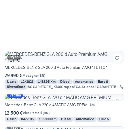
30
MERCEDES-BENZ GLA 200 d Auto Premium AMG *TETTO*
29.990 €
Mesagne
(
BR
)
Usato
12/2021
148895 Km
Diesel
Automatico
Euro 6
Rivenditore
BC CAR STORE _ KM0GruppoFCA-Aziendali GARANTITE
Vetrina
Mercedes-Benz GLA 220 d 4MATIC AMG PREMIUM
12.500 €
Villa Castelli
(
BR
)
Usato
04/2015
186000 Km
Diesel
Automatico
Euro 6
10