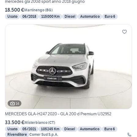
mercedes gla 200d sport anno 2018 giugno
18.500 €
Martinengo
(
BG
)
Usato
06/2018
115000 Km
Diesel
Automatico
Euro 6
14
MERCEDES GLA-H247 2020 - GLA 200 d Premium U32952
33.500 €
Misterbianco
(
CT
)
Usato
05/2021
105245 Km
Diesel
Automatico
Euro 6
Rivenditore
Comer Sud S.p.A.