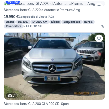
Vetrina
Mercedes-benz GLA 220 d Automatic Premium Amg
19.990 €
Campobello di Licata
(
AG
)
Usato
10/2017
140000 Km
Diesel
Sequenziale
Euro 6
Rivenditore
NARAUTO SRL
14
Mercedes-benz GLA 200 GLA 200 CDI Sport