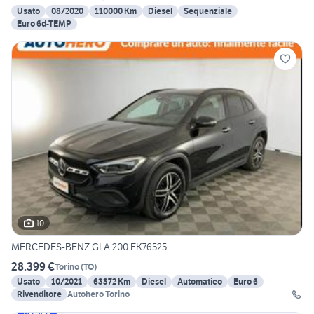
Usato
08/2020
110000 Km
Diesel
Sequenziale
Euro 6d-TEMP
10
MERCEDES-BENZ GLA 200 EK76525
28.399 €
Torino
(
TO
)
Usato
10/2021
63372 Km
Diesel
Automatico
Euro 6
Rivenditore
Autohero Torino