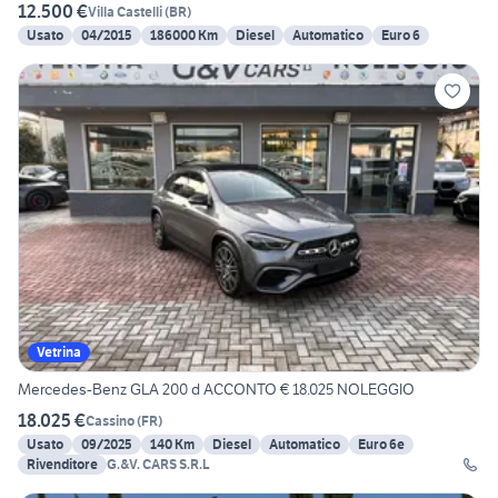
12.500 €
Villa Castelli
(
BR
)
Usato
04/2015
186000 Km
Diesel
Automatico
Euro 6
Vetrina
Mercedes-Benz GLA 200 d ACCONTO € 18.025 NOLEGGIO
18.025 €
Cassino
(
FR
)
Usato
09/2025
140 Km
Diesel
Automatico
Euro 6e
Rivenditore
G.&V. CARS S.R.L