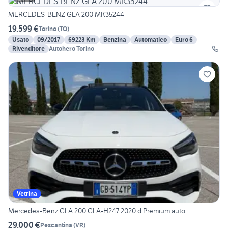
MERCEDES-BENZ GLA 200 MK35244
19.599 €
Torino
(
TO
)
Usato
09/2017
69223 Km
Benzina
Automatico
Euro 6
Rivenditore
Autohero Torino
Vetrina
Mercedes-Benz GLA 200 GLA-H247 2020 d Premium auto
29.000 €
Pescantina
(
VR
)