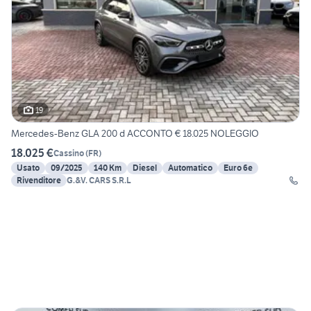
19
Mercedes-Benz GLA 200 d ACCONTO € 18.025 NOLEGGIO
18.025 €
Cassino
(
FR
)
Usato
09/2025
140 Km
Diesel
Automatico
Euro 6e
Rivenditore
G.&V. CARS S.R.L