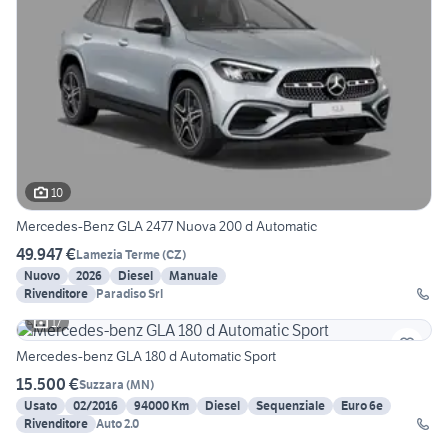
10
Mercedes-Benz GLA 2477 Nuova 200 d Automatic
49.947 €
Lamezia Terme
(
CZ
)
Nuovo
2026
Diesel
Manuale
Rivenditore
Paradiso Srl
17
Mercedes-benz GLA 180 d Automatic Sport
15.500 €
Suzzara
(
MN
)
Usato
02/2016
94000 Km
Diesel
Sequenziale
Euro 6e
Rivenditore
Auto 2.0