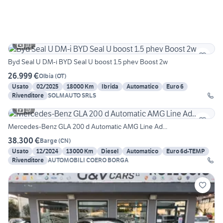
10
Byd Seal U DM-i BYD Seal U boost 1.5 phev Boost 2w
26.999 €
Olbia
(
OT
)
Usato
02/2025
18000 Km
Ibrida
Automatico
Euro 6
Rivenditore
SOLMAUTO SRLS
19
Mercedes-Benz GLA 200 d Automatic AMG Line Ad...
38.300 €
Barge
(
CN
)
Usato
12/2024
13000 Km
Diesel
Automatico
Euro 6d-TEMP
Rivenditore
AUTOMOBILI COERO BORGA