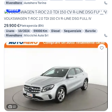
Rivenditore
Autohero Torino
Vetrina
VOLKSWAGEN T-ROC 2.0 TDI 150 CV R-LINE DSG FULL IV
29.900 €
Pietraperzia
(
EN
)
Usato
10/2024
59000 Km
Diesel
Sequenziale
Euro 6e
Rivenditore
Miccichè Auto Srl
10