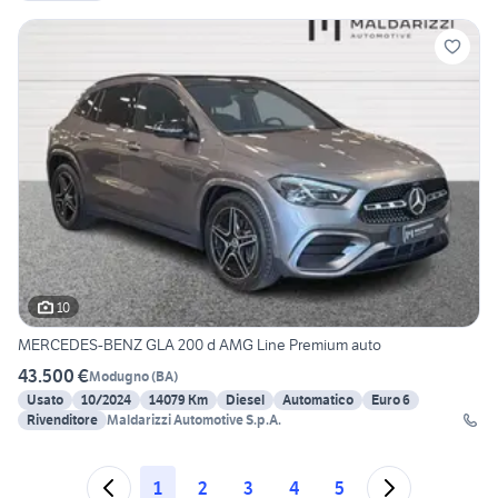
10
MERCEDES-BENZ GLA 200 d AMG Line Premium auto
43.500 €
Modugno
(
BA
)
Usato
10/2024
14079 Km
Diesel
Automatico
Euro 6
Rivenditore
Maldarizzi Automotive S.p.A.
1
2
3
4
5