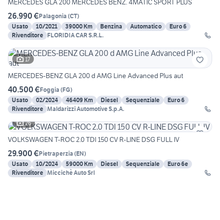
MERCEDES GLA 200 MERCEDES BENZ. 4MATIC SPORT PLUS
26.990 €
Palagonia
(
CT
)
Usato
10/2021
39000 Km
Benzina
Automatico
Euro 6
Rivenditore
FLORIDIA CAR S.R.L.
17
MERCEDES-BENZ GLA 200 d AMG Line Advanced Plus aut
40.500 €
Foggia
(
FG
)
Usato
02/2024
46409 Km
Diesel
Sequenziale
Euro 6
Rivenditore
Maldarizzi Automotive S.p.A.
26
VOLKSWAGEN T-ROC 2.0 TDI 150 CV R-LINE DSG FULL IV
29.900 €
Pietraperzia
(
EN
)
Usato
10/2024
59000 Km
Diesel
Sequenziale
Euro 6e
Rivenditore
Miccichè Auto Srl