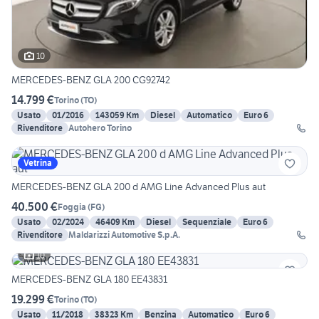
10
MERCEDES-BENZ GLA 200 CG92742
14.799 €
Torino
(
TO
)
Usato
01/2016
143059 Km
Diesel
Automatico
Euro 6
Rivenditore
Autohero Torino
Vetrina
MERCEDES-BENZ GLA 200 d AMG Line Advanced Plus aut
40.500 €
Foggia
(
FG
)
Usato
02/2024
46409 Km
Diesel
Sequenziale
Euro 6
Rivenditore
Maldarizzi Automotive S.p.A.
10
MERCEDES-BENZ GLA 180 EE43831
19.299 €
Torino
(
TO
)
Usato
11/2018
38323 Km
Benzina
Automatico
Euro 6