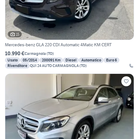
15
Mercedes-benz GLA 220 CDI Automatic 4Matic KM CERT
10.990 €
Carmagnola
(
TO
)
Usato
05/2014
200091 Km
Diesel
Automatico
Euro 6
Rivenditore
QUI 24 AUTO CARMAGNOLA (TO)