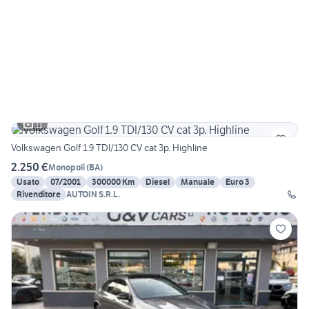
11
Volkswagen Golf 1.9 TDI/130 CV cat 3p. Highline
2.250 €
Monopoli
(
BA
)
Usato
07/2001
300000 Km
Diesel
Manuale
Euro 3
Rivenditore
AUTOIN S.R.L.