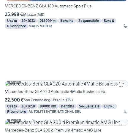
MERCEDES-BENZ GLA 180 Automatic Sport Plus
25.999 €
Milazzo
(
ME
)
Usato
10/2022
29800 Km
Benzina
Sequenziale
Euro 6
Rivenditore
MADS MOTOR
23
Mercedes-Benz GLA 220 Automatic 4Matic Business Ex
22.500 €
San Zenone degli Ezzelini
(
TV
)
Usato
10/2018
98000 Km
Benzina
Sequenziale
Euro 6
Rivenditore
AUTOLITE INTERNATIONAL SRL
29
Mercedes-Benz GLA 200 d Premium 4matic AMG Line