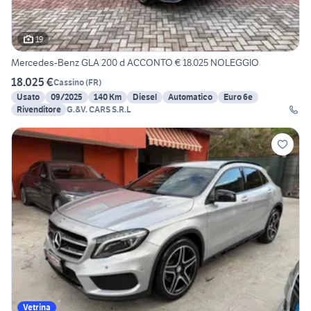
19
Mercedes-Benz GLA 200 d ACCONTO € 18.025 NOLEGGIO
18.025 €
Cassino
(
FR
)
Usato
09/2025
140 Km
Diesel
Automatico
Euro 6e
Rivenditore
G.&V. CARS S.R.L
Vetrina