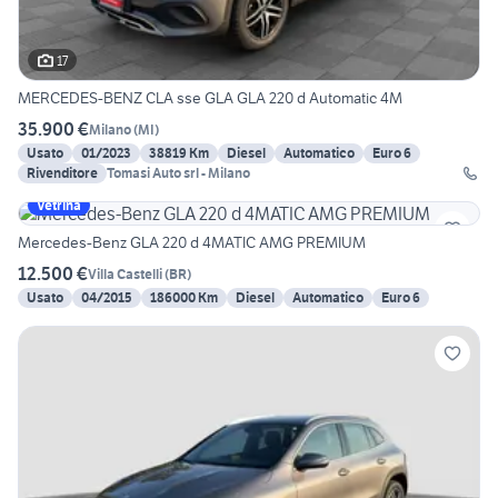
17
MERCEDES-BENZ CLA sse GLA GLA 220 d Automatic 4M
35.900 €
Milano
(
MI
)
Usato
01/2023
38819 Km
Diesel
Automatico
Euro 6
Rivenditore
Tomasi Auto srl - Milano
Vetrina
Mercedes-Benz GLA 220 d 4MATIC AMG PREMIUM
12.500 €
Villa Castelli
(
BR
)
Usato
04/2015
186000 Km
Diesel
Automatico
Euro 6