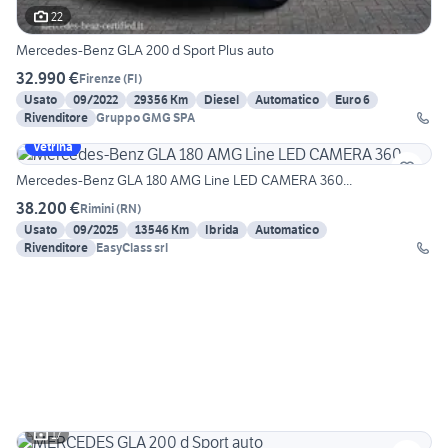
22
Mercedes-Benz GLA 200 d Sport Plus auto
32.990 €
Firenze
(
FI
)
Usato
09/2022
29356 Km
Diesel
Automatico
Euro 6
Rivenditore
Gruppo GMG SPA
Vetrina
Mercedes-Benz GLA 180 AMG Line LED CAMERA 360...
38.200 €
Rimini
(
RN
)
Usato
09/2025
13546 Km
Ibrida
Automatico
Rivenditore
EasyClass srl
17