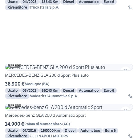
Usato
04/2025
13843 Km
Diesel
Automatico
Euro 6
Rivenditore
Truck Italia S.p.A.
17
MERCEDES-BENZ GLA 200 d Sport Plus auto
36.900 €
Modugno
(
BA
)
Usato
03/2023
66243 Km
Diesel
Automatico
Euro 6
Rivenditore
Maldarizzi Automotive S.p.A.
17
Mercedes-benz GLA 200 d Automatic Sport
14.900 €
Palma di Montechiaro
(
AG
)
Usato
07/2016
150000 Km
Diesel
Automatico
Euro 6
Rivenditore
F.LLI NAPOLI MOTORS