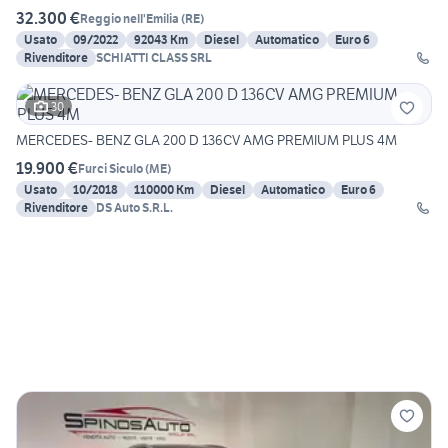
32.300 €
Reggio nell'Emilia
(
RE
)
Usato
09/2022
92043 Km
Diesel
Automatico
Euro 6
Rivenditore
SCHIATTI CLASS SRL
30
MERCEDES- BENZ GLA 200 D 136CV AMG PREMIUM PLUS 4M
19.900 €
Furci Siculo
(
ME
)
Usato
10/2018
110000 Km
Diesel
Automatico
Euro 6
Rivenditore
DS Auto S.R.L.