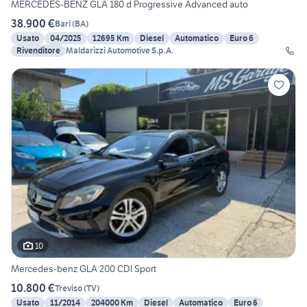
MERCEDES-BENZ GLA 180 d Progressive Advanced auto
38.900 €
Bari
(
BA
)
Usato
04/2025
12695 Km
Diesel
Automatico
Euro 6
Rivenditore
Maldarizzi Automotive S.p.A.
10
Mercedes-benz GLA 200 CDI Sport
10.800 €
Treviso
(
TV
)
Usato
11/2014
204000 Km
Diesel
Automatico
Euro 6