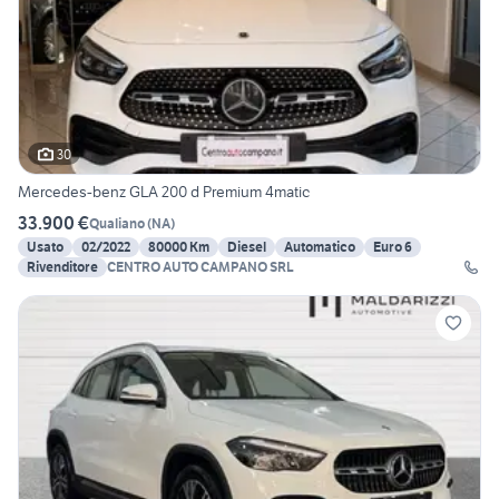
30
Mercedes-benz GLA 200 d Premium 4matic
33.900 €
Qualiano
(
NA
)
Usato
02/2022
80000 Km
Diesel
Automatico
Euro 6
Rivenditore
CENTRO AUTO CAMPANO SRL