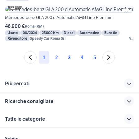
16
Mercedes-benz GLA 200 d Automatic AMG Line Premium
46.900 €
Roma
(
RM
)
Usato
06/2024
25000 Km
Diesel
Automatico
Euro 6e
Rivenditore
Speedy Car Roma Srl
1
2
3
4
5
Più cercati
Correlati
Richerche simili
Suggerimenti
Ricerche consigliate
range rover sport
nuova mercedes gla
gla 200 accessori
2007 accessori auto
2019
auto
smart usata cagliari
smart usata reggio calabria
Tutte le categorie
paraurti fiat 600
gla200
golf 8 usata
volkswagen touran
peugeot 3008 gt line
sporting motori
gla km zero
auto cabrio
chevrolet spark
alfa 159 ti berlina usata
motori
immobili
lavoro e servizi
slitta sport
gla km0
renault modus usata
Subito