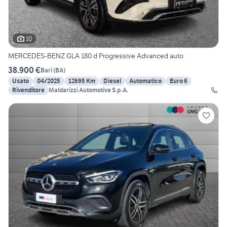
10
MERCEDES-BENZ GLA 180 d Progressive Advanced auto
38.900 €
Bari
(
BA
)
Usato
04/2025
12695 Km
Diesel
Automatico
Euro 6
Rivenditore
Maldarizzi Automotive S.p.A.