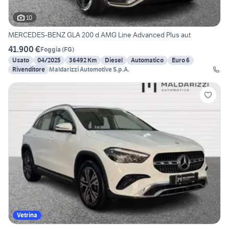
10
MERCEDES-BENZ GLA 200 d AMG Line Advanced Plus aut
41.900 €
Foggia
(
FG
)
Usato
04/2025
36492 Km
Diesel
Automatico
Euro 6
Rivenditore
Maldarizzi Automotive S.p.A.
Vetrina