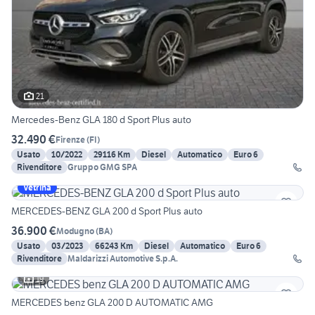
21
Mercedes-Benz GLA 180 d Sport Plus auto
32.490 €
Firenze
(
FI
)
Usato
10/2022
29116 Km
Diesel
Automatico
Euro 6
Rivenditore
Gruppo GMG SPA
Vetrina
MERCEDES-BENZ GLA 200 d Sport Plus auto
36.900 €
Modugno
(
BA
)
Usato
03/2023
66243 Km
Diesel
Automatico
Euro 6
Rivenditore
Maldarizzi Automotive S.p.A.
19
MERCEDES benz GLA 200 D AUTOMATIC AMG