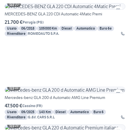
20
MERCEDES-BENZ GLA 220 CDI Automatic 4Matic Premi
21.700 €
Perugia
(
PG
)
Usato
06/2018
105000 Km
Diesel
Automatico
Euro 6e
Rivenditore
ROMEOAUTO S.P.A.
19
Mercedes-benz GLA 200 d Automatic AMG Line Premium
47.500 €
Cassino
(
FR
)
Usato
09/2025
143 Km
Diesel
Automatico
Euro 6
Rivenditore
G.&V. CARS S.R.L
29