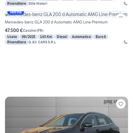
Rivenditore
Stile Motori
Vetrina
Mercedes-benz GLA 200 d Automatic AMG Line Premium
47.500 €
Cassino
(
FR
)
Usato
09/2025
143 Km
Diesel
Automatico
Euro 6
Rivenditore
G.&V. CARS S.R.L