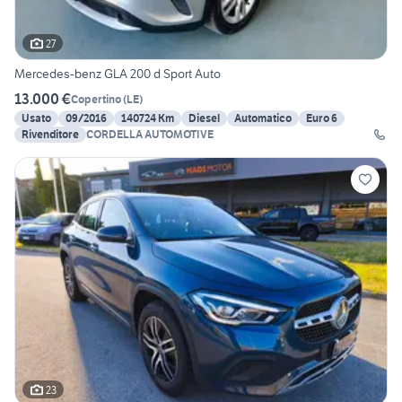
27
Mercedes-benz GLA 200 d Sport Auto
13.000 €
Copertino
(
LE
)
Usato
09/2016
140724 Km
Diesel
Automatico
Euro 6
Rivenditore
CORDELLA AUTOMOTIVE
23