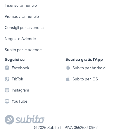
Console e
Accessori per
Casalinghi
Inserisci annuncio
Videogiochi
animali
Elettrodomestici
Promuovi annuncio
Audio/Video
Musica e Film
Giardino e Fai da te
Consigli per la vendita
Fotografia
Libri e Riviste
Abbigliamento e
Negozi e Aziende
Telefonia
Strumenti Musicali
Accessori
Subito per le aziende
Sports
Tutto per i bambini
Seguici su
Scarica gratis l'App
Biciclette
Facebook
Subito per Android
Collezionismo
TikTok
Subito per iOS
Instagram
YouTube
©
2026
Subito.it - P.IVA 05526340962