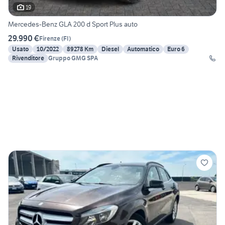
19
Mercedes-Benz GLA 200 d Sport Plus auto
29.990 €
Firenze
(
FI
)
Usato
10/2022
89278 Km
Diesel
Automatico
Euro 6
Rivenditore
Gruppo GMG SPA