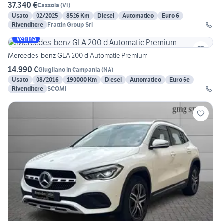
37.340 €
Cassola
(
VI
)
Usato
02/2025
8526 Km
Diesel
Automatico
Euro 6
Rivenditore
Frattin Group Srl
Vetrina
Mercedes-benz GLA 200 d Automatic Premium
14.990 €
Giugliano in Campania
(
NA
)
Usato
08/2016
190000 Km
Diesel
Automatico
Euro 6e
Rivenditore
SCOMI