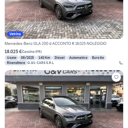
Vetrina
Mercedes-Benz GLA 200 d ACCONTO € 18.025 NOLEGGIO
18.025 €
Cassino
(
FR
)
Usato
09/2025
140 Km
Diesel
Automatico
Euro 6e
Rivenditore
G.&V. CARS S.R.L