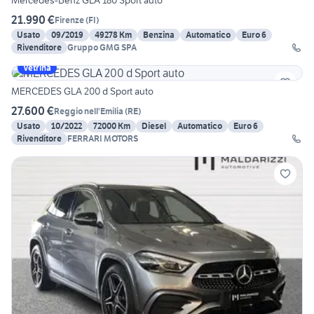
Mercedes-Benz GLA 180 Sport auto
21.990 €
Firenze
(
FI
)
Usato
09/2019
49278 Km
Benzina
Automatico
Euro 6
Rivenditore
Gruppo GMG SPA
Vetrina
MERCEDES GLA 200 d Sport auto
27.600 €
Reggio nell'Emilia
(
RE
)
Usato
10/2022
72000 Km
Diesel
Automatico
Euro 6
Rivenditore
FERRARI MOTORS