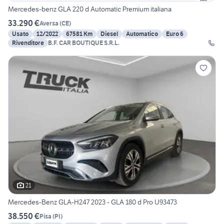
Mercedes-benz GLA 220 d Automatic Premium italiana
33.290 €
Aversa
(
CE
)
Usato
12/2022
67581 Km
Diesel
Automatico
Euro 6
Rivenditore
B.F. CAR BOUTIQUE S.R.L.
21
Mercedes-Benz GLA-H247 2023 - GLA 180 d Pro U93473
38.550 €
Pisa
(
PI
)