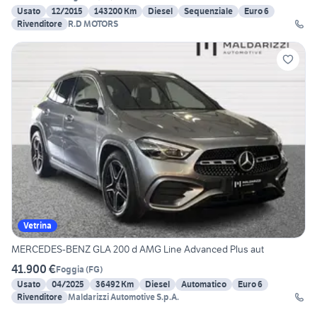
Usato
12/2015
143200 Km
Diesel
Sequenziale
Euro 6
Rivenditore
R.D MOTORS
Vetrina
MERCEDES-BENZ GLA 200 d AMG Line Advanced Plus aut
41.900 €
Foggia
(
FG
)
Usato
04/2025
36492 Km
Diesel
Automatico
Euro 6
Rivenditore
Maldarizzi Automotive S.p.A.