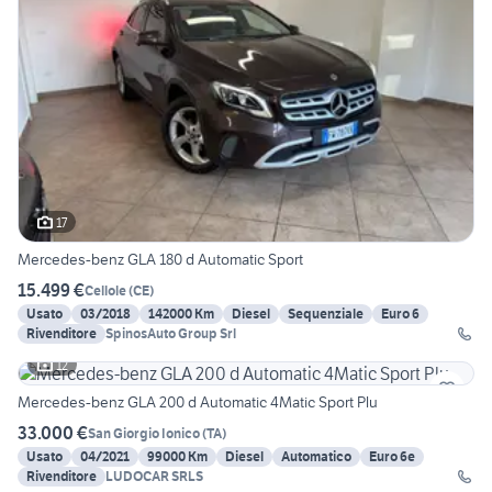
17
Mercedes-benz GLA 180 d Automatic Sport
15.499 €
Cellole
(
CE
)
Usato
03/2018
142000 Km
Diesel
Sequenziale
Euro 6
Rivenditore
SpinosAuto Group Srl
12
Mercedes-benz GLA 200 d Automatic 4Matic Sport Plu
33.000 €
San Giorgio Ionico
(
TA
)
Usato
04/2021
99000 Km
Diesel
Automatico
Euro 6e
Rivenditore
LUDOCAR SRLS