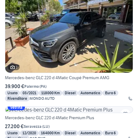
7
Mercedes-benz GLC 220 d 4Matic Coupé Premium AMG
39.900 €
Palermo
(
PA
)
Usato
03/2021
118000 Km
Diesel
Automatico
Euro 6
Rivenditore
MONDO AUTO
Vetrina
Mercedes-benz GLC 220 d 4Matic Premium Plus
27.200 €
Seravezza
(
LU
)
Usato
12/2020
164000 Km
Diesel
Automatico
Euro 6