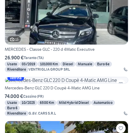
13
MERCEDES - Classe GLC - 220 d 4Matic Executive
26.900 €
Taranto
(
TA
)
Usato
03/2019
101000 Km
Diesel
Manuale
Euro 6e
Rivenditore
VENTRIGLIA GROUP SRL
Vetrina
Mercedes-Benz GLC 220 D Coupè 4-Matic AMG Line
74.000 €
Cassino
(
FR
)
Usato
10/2025
6500 Km
Mild Hybrid Diesel
Automatico
Euro 6
Rivenditore
G.&V. CARS S.R.L