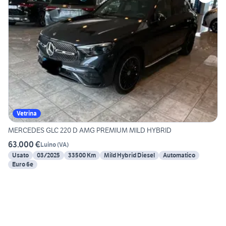
Vetrina
MERCEDES GLC 220 D AMG PREMIUM MILD HYBRID
63.000 €
Luino
(
VA
)
Usato
03/2025
33500 Km
Mild Hybrid Diesel
Automatico
Euro 6e