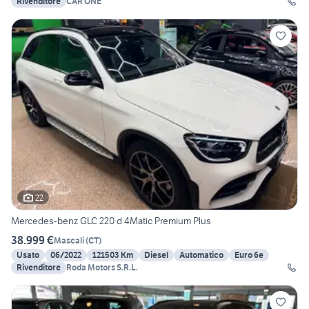
Rivenditore
CAR ONE
22
Mercedes-benz GLC 220 d 4Matic Premium Plus
38.999 €
Mascali
(
CT
)
Usato
06/2022
121503 Km
Diesel
Automatico
Euro 6e
Rivenditore
Roda Motors S.R.L.