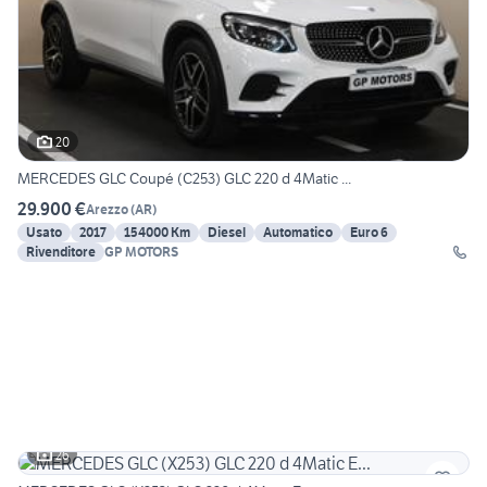
20
MERCEDES GLC Coupé (C253) GLC 220 d 4Matic ...
29.900 €
Arezzo
(
AR
)
Usato
2017
154000 Km
Diesel
Automatico
Euro 6
Rivenditore
GP MOTORS
26