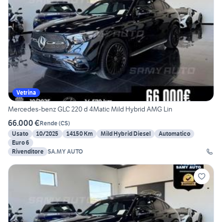
Vetrina
Mercedes-benz GLC 220 d 4Matic Mild Hybrid AMG Lin
66.000 €
Rende
(
CS
)
Usato
10/2025
14150 Km
Mild Hybrid Diesel
Automatico
Euro 6
Rivenditore
SA.MY AUTO