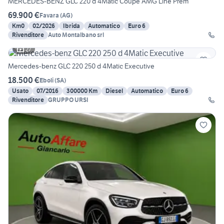
MERCEDES-BENZ GLC 220 d 4Matic Coupé AMG Line Prem
69.900 €
Favara
(
AG
)
Km0
02/2026
Ibrida
Automatico
Euro 6
Rivenditore
Auto Montalbano srl
27
Mercedes-benz GLC 220 250 d 4Matic Executive
18.500 €
Eboli
(
SA
)
Usato
07/2016
300000 Km
Diesel
Automatico
Euro 6
Rivenditore
GRUPPO URSI