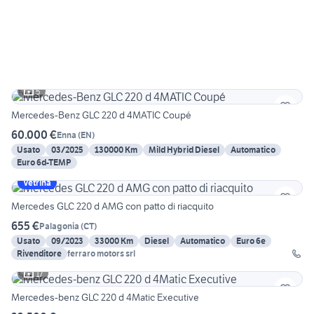
5
Mercedes-Benz GLC 220 d 4MATIC Coupé
60.000 €
Enna
(
EN
)
Usato
03/2025
130000 Km
Mild Hybrid Diesel
Automatico
Euro 6d-TEMP
Vetrina
Mercedes GLC 220 d AMG con patto di riacquito
655 €
Palagonia
(
CT
)
Usato
09/2023
33000 Km
Diesel
Automatico
Euro 6e
Rivenditore
ferraro motors srl
17
Mercedes-benz GLC 220 d 4Matic Executive