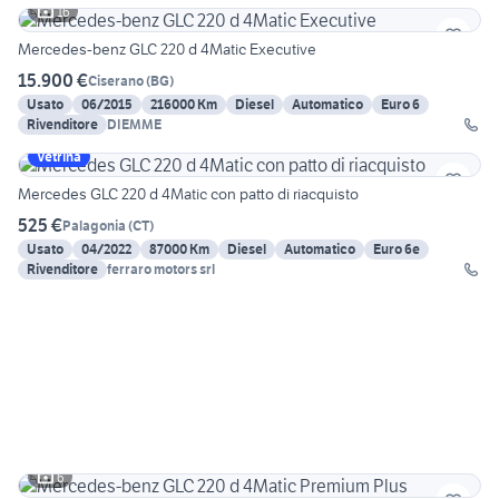
16
Mercedes-benz GLC 220 d 4Matic Executive
15.900 €
Ciserano
(
BG
)
Usato
06/2015
216000 Km
Diesel
Automatico
Euro 6
Rivenditore
DIEMME
Vetrina
Mercedes GLC 220 d 4Matic con patto di riacquisto
525 €
Palagonia
(
CT
)
Usato
04/2022
87000 Km
Diesel
Automatico
Euro 6e
Rivenditore
ferraro motors srl
6