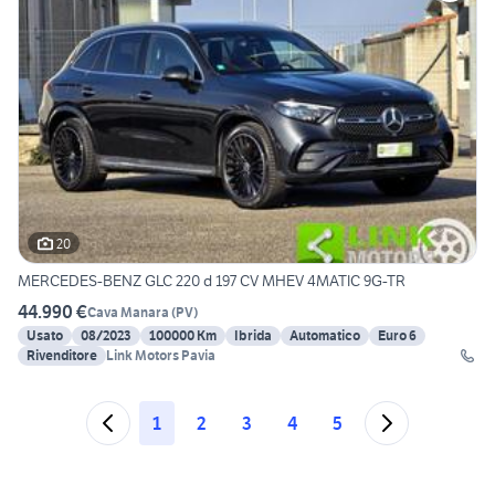
20
MERCEDES-BENZ GLC 220 d 197 CV MHEV 4MATIC 9G-TR
44.990 €
Cava Manara
(
PV
)
Usato
08/2023
100000 Km
Ibrida
Automatico
Euro 6
Rivenditore
Link Motors Pavia
1
2
3
4
5