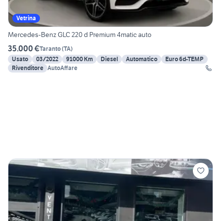
Vetrina
Mercedes-Benz GLC 220 d Premium 4matic auto
35.000 €
Taranto
(
TA
)
Usato
03/2022
91000 Km
Diesel
Automatico
Euro 6d-TEMP
Rivenditore
AutoAffare