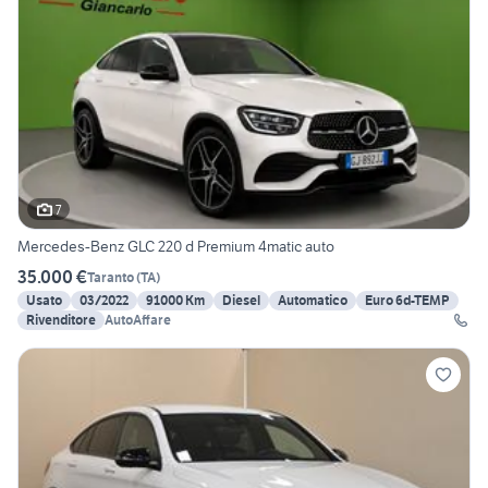
7
Mercedes-Benz GLC 220 d Premium 4matic auto
35.000 €
Taranto
(
TA
)
Usato
03/2022
91000 Km
Diesel
Automatico
Euro 6d-TEMP
Rivenditore
AutoAffare