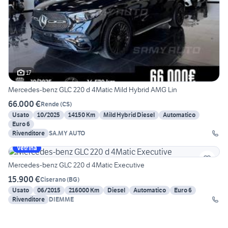
17
Mercedes-benz GLC 220 d 4Matic Mild Hybrid AMG Lin
66.000 €
Rende
(
CS
)
Usato
10/2025
14150 Km
Mild Hybrid Diesel
Automatico
Euro 6
Rivenditore
SA.MY AUTO
Vetrina
Mercedes-benz GLC 220 d 4Matic Executive
15.900 €
Ciserano
(
BG
)
Usato
06/2015
216000 Km
Diesel
Automatico
Euro 6
Rivenditore
DIEMME