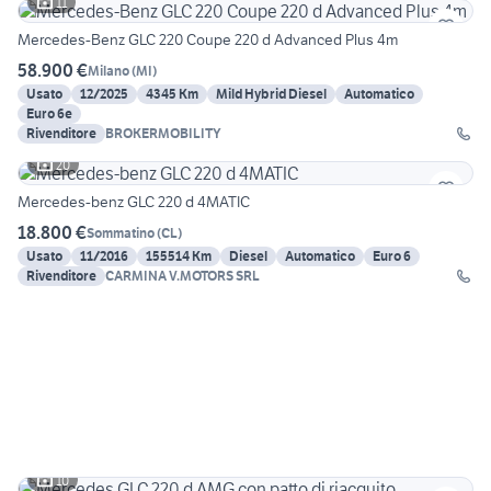
11
Mercedes-Benz GLC 220 Coupe 220 d Advanced Plus 4m
58.900 €
Milano
(
MI
)
Usato
12/2025
4345 Km
Mild Hybrid Diesel
Automatico
Euro 6e
Rivenditore
BROKERMOBILITY
20
Mercedes-benz GLC 220 d 4MATIC
18.800 €
Sommatino
(
CL
)
Usato
11/2016
155514 Km
Diesel
Automatico
Euro 6
Rivenditore
CARMINA V.MOTORS SRL
10