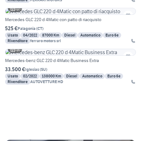
12
Mercedes GLC 220 d 4Matic con patto di riacquisto
525 €
Palagonia
(
CT
)
Usato
04/2022
87000 Km
Diesel
Automatico
Euro 6e
Rivenditore
ferraro motors srl
16
Mercedes-benz GLC 220 d 4Matic Business Extra
33.500 €
Iglesias
(
SU
)
Usato
02/2022
138000 Km
Diesel
Automatico
Euro 6e
Rivenditore
AUTOVETTURE HD