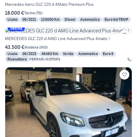
Mercedes-benz GLC 220 d 4Matic Premium Plus
18.000 €
Torino
(
TO
)
Usato
05/2021
130000 Km
Diesel
Automatico
Euro 6d-TEMP
Vetrina
MERCEDES GLC 220 d AMG Line Advanced Plus 4matic /
43.500 €
Modena
(
MO
)
Usato
06/2023
46480 Km
Ibrida
Automatico
Euro 6
Rivenditore
FERRARI MOTORS