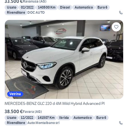
33.500 €
Ravanusa
(
AG
)
Usato
02/2022
140500 Km
Diesel
Automatico
Euro 6
Rivenditore
DOC AUTO
Vetrina
MERCEDES-BENZ GLC 220 d 4M Mild Hybrid Advanced Pl
38.500 €
Favara
(
AG
)
Usato
12/2022
141507 Km
Ibrida
Automatico
Euro 6
Rivenditore
Auto Montalbano srl