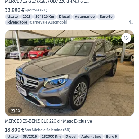
MERCEDES GLC (X253) GLC 220 d 4Matic E...
33.960 €
Spoltore
(
PE
)
Usato
2021
104320 Km
Diesel
Automatico
Euro 6e
Rivenditore
Carnevale Automobili
20
MERCEDES-BENZ GLC 220 d 4Matic Exclusive
18.800 €
San Michele Salentino
(
BR
)
Usato
03/2016
132000 Km
Diesel
Automatico
Euro 6