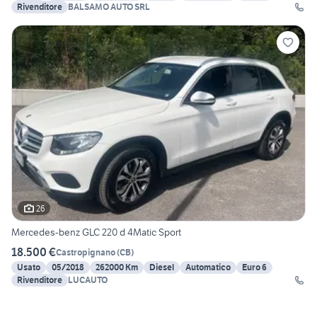
Rivenditore
BALSAMO AUTO SRL
26
Mercedes-benz GLC 220 d 4Matic Sport
18.500 €
Castropignano
(
CB
)
Usato
05/2018
262000 Km
Diesel
Automatico
Euro 6
Rivenditore
LUCAUTO