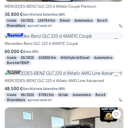
MERCEDES-BENZ GLC 220 d 4Matic Coupé Premium
36.900 €
San Michele Salentino
(
BR
)
Usato
10/2021
136794 Km
Diesel
Automatico
Euro 6
Rivenditore
apruzzi auto srl
Vetrina
Mercedes-Benz GLC 220 d 4MATIC Coupé
60.000 €
Enna
(
EN
)
Usato
03/2025
130000 Km
Mild Hybrid Diesel
Automatico
Euro 6d-TEMP
20
MERCEDES-BENZ GLC 220 d 4Matic AMG Line Advanced
48.500 €
San Michele Salentino
(
BR
)
Usato
06/2023
57091 Km
Ibrida
Automatico
Euro 6
Rivenditore
apruzzi auto srl