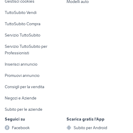
Gestisci cookies
Modelli auto
Case vacanza
TuttoSubito Vendi
Uffici e Locali
TuttoSubito Compra
commerciali
Servizio TuttoSubito
elettronica
per la casa e la
sports e hobby
Servizio TuttoSubito per
persona
Informatica
Animali
Professionisti
Arredamento e
Console e
Accessori per
Casalinghi
Inserisci annuncio
Videogiochi
animali
Elettrodomestici
Promuovi annuncio
Audio/Video
Musica e Film
Giardino e Fai da te
Consigli per la vendita
Fotografia
Libri e Riviste
Abbigliamento e
Negozi e Aziende
Telefonia
Strumenti Musicali
Accessori
Subito per le aziende
Sports
Tutto per i bambini
Seguici su
Scarica gratis l'App
Biciclette
Facebook
Subito per Android