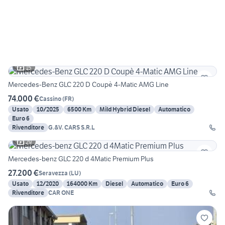
15
Mercedes-Benz GLC 220 D Coupè 4-Matic AMG Line
74.000 €
Cassino
(
FR
)
Usato
10/2025
6500 Km
Mild Hybrid Diesel
Automatico
Euro 6
Rivenditore
G.&V. CARS S.R.L
29
Mercedes-benz GLC 220 d 4Matic Premium Plus
27.200 €
Seravezza
(
LU
)
Usato
12/2020
164000 Km
Diesel
Automatico
Euro 6
Rivenditore
CAR ONE