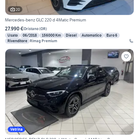
20
Mercedes-benz GLC 220 d 4Matic Premium
27.990 €
Oristano
(
OR
)
Usato
06/2018
156000 Km
Diesel
Automatico
Euro 6
Rivenditore
Rimag Premium
Vetrina