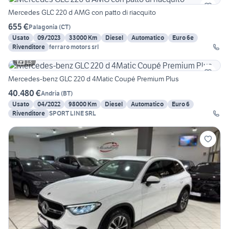
Mercedes GLC 220 d AMG con patto di riacquito
655 €
Palagonia
(
CT
)
Usato
09/2023
33000 Km
Diesel
Automatico
Euro 6e
Rivenditore
ferraro motors srl
13
Mercedes-benz GLC 220 d 4Matic Coupé Premium Plus
40.480 €
Andria
(
BT
)
Usato
04/2022
98000 Km
Diesel
Automatico
Euro 6
Rivenditore
SPORT LINE SRL