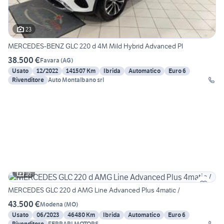
23
MERCEDES-BENZ GLC 220 d 4M Mild Hybrid Advanced Pl
38.500 €
Favara
(
AG
)
Usato
12/2022
141507 Km
Ibrida
Automatico
Euro 6
Rivenditore
Auto Montalbano srl
16
MERCEDES GLC 220 d AMG Line Advanced Plus 4matic /
43.500 €
Modena
(
MO
)
Usato
06/2023
46480 Km
Ibrida
Automatico
Euro 6
Rivenditore
FERRARI MOTORS