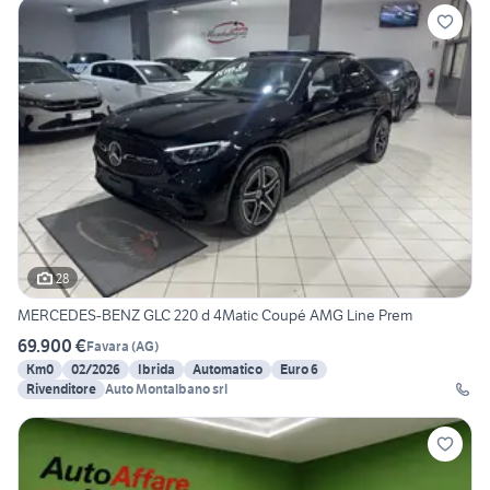
28
MERCEDES-BENZ GLC 220 d 4Matic Coupé AMG Line Prem
69.900 €
Favara
(
AG
)
Km0
02/2026
Ibrida
Automatico
Euro 6
Rivenditore
Auto Montalbano srl