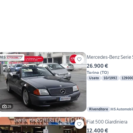
Mercedes-Benz Serie S
26.900 €
Torino
(
TO
)
Usato
10/1992
12900
29
Rivenditore
MS Automobili
Fiat 500 Giardiniera
12.400 €