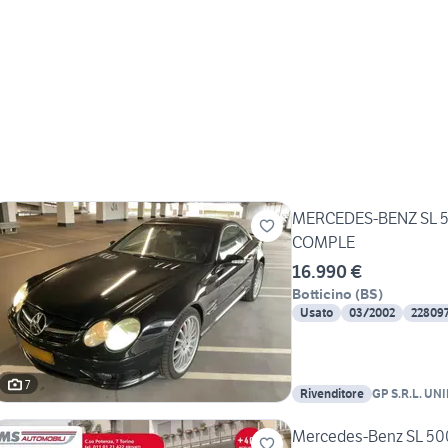
MERCEDES-BENZ SL 5
COMPLE
16.990 €
Botticino
(
BS
)
Usato
03/2002
22809
7
Rivenditore
GP S.R.L. U
Mercedes-Benz SL 5