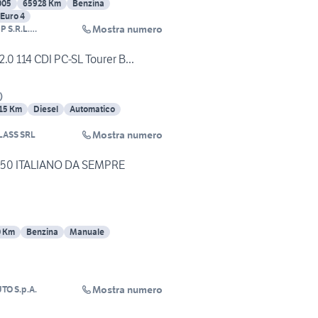
005
65928 Km
Benzina
Euro 4
Mostra numero
P S.R.L.
NIPERSONALE
.0 114 CDI PC-SL Tourer B...
)
15 Km
Diesel
Automatico
Mostra numero
LASS SRL
50 ITALIANO DA SEMPRE
0 Km
Benzina
Manuale
Mostra numero
TO S.p.A.