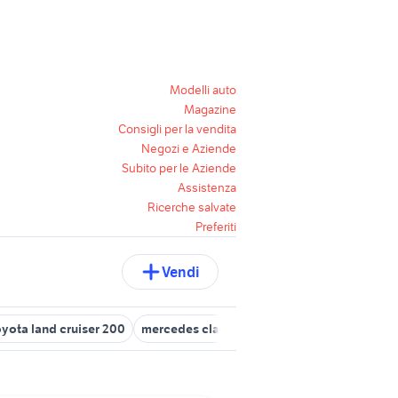
Modelli auto
Magazine
Consigli per la vendita
Negozi e Aziende
Subito per le Aziende
Assistenza
Ricerche salvate
Preferiti
Vendi
oyota land cruiser 200
mercedes cla 180 usata
mercedes cla 200