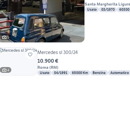
Santa Margherita Ligur
Usato
03/1970
60300
5
Mercedes sl 300/24
10.900 €
Roma
(
RM
)
4
Usato
04/1991
65000 Km
Benzina
Automatico