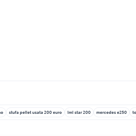
no
stufa pellet usata 200 euro
lml star 200
mercedes e250
t