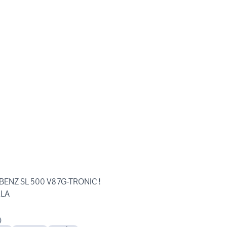
ENZ SL 500 V8 7G-TRONIC !
RLA
)