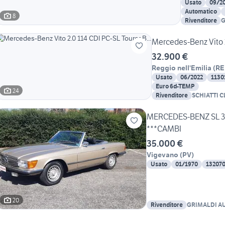
Usato
09/2
Automatico
8
Rivenditore
G
U
Mercedes-Benz Vito 2
32.900 €
Reggio nell'Emilia
(
RE
Usato
06/2022
1130
Euro 6d-TEMP
24
Rivenditore
SCHIATTI C
MERCEDES-BENZ SL 3
***CAMBI
35.000 €
Vigevano
(
PV
)
Usato
01/1970
13207
20
Rivenditore
GRIMALDI AU