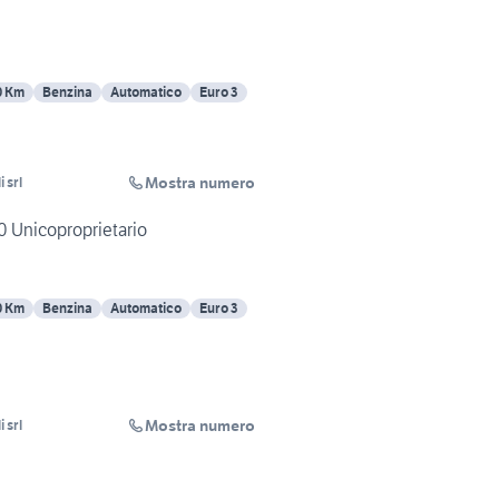
0 Km
Benzina
Automatico
Euro 3
Mostra numero
 srl
 Unicoproprietario
0 Km
Benzina
Automatico
Euro 3
Mostra numero
 srl