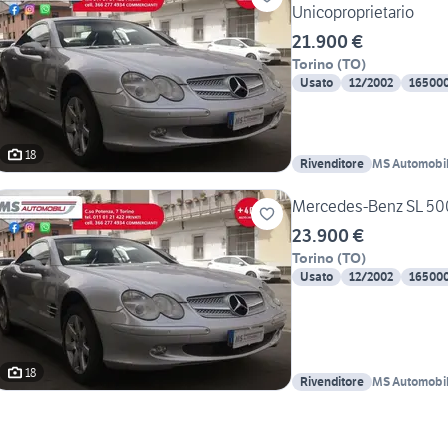
Unicoproprietario
21.900 €
Torino
(
TO
)
Usato
12/2002
16500
18
Rivenditore
MS Automobili
Mercedes-Benz SL 500
23.900 €
Torino
(
TO
)
Usato
12/2002
16500
18
Rivenditore
MS Automobili