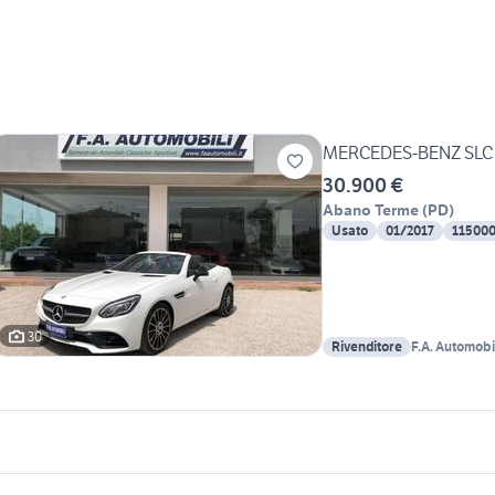
MERCEDES-BENZ SLC 
30.900 €
Abano Terme
(
PD
)
Usato
01/2017
11500
30
Rivenditore
F.A. Automobil
icherche simili
Suggerimenti