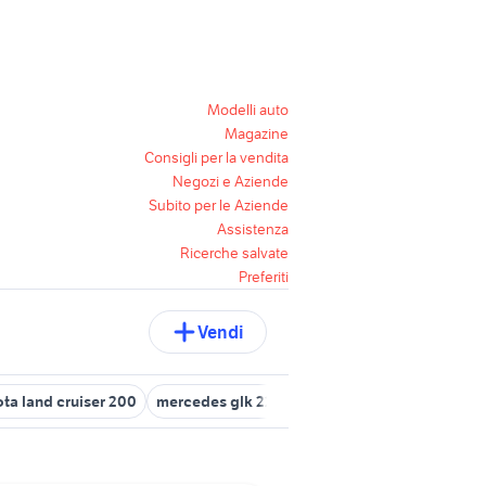
Modelli auto
Magazine
Consigli per la vendita
Negozi e Aziende
Subito per le Aziende
Assistenza
Ricerche salvate
Preferiti
Vendi
ta land cruiser 200
mercedes glk 220
beta alp 200 usata piemo