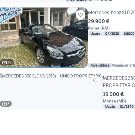
Mercedes-benz SLC 200
29.900 €
Roma
(
RM
)
Usato
04/2020
36000
20
Rivenditore
Omniacar Srl
MERCEDES 350 
PROPRIETARI
19.000 €
Monza
(
MB
)
6
Usato
01/1970