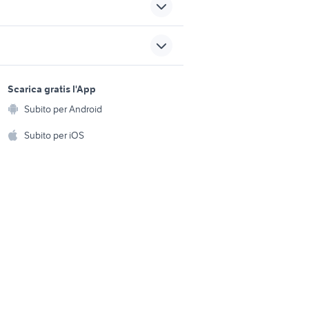
auto dacia jogger gpl
 varano
jeep in lazio
sports e hobby
ford fusion 2003 accessori
a
Scarica gratis l'App
iesel
Animali
auto
Subito per Android
ento e
Accessori per animali
benzina
auto leonessa
hi
Subito per iOS
Musica e Film
omestici
Libri e Riviste
e Fai da te
Strumenti Musicali
amento e
ri
Sports
 i bambini
Biciclette
Collezionismo