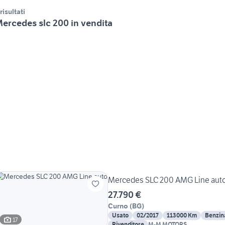
 risultati
ercedes slc 200 in vendita
Mercedes SLC 200 AMG Line aut
27.790 €
Curno
(
BG
)
Usato
02/2017
113000 Km
Benzin
17
Rivenditore
M-M MOTORS