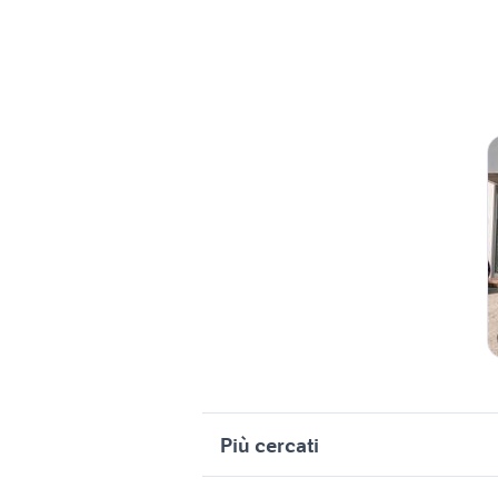
Più cercati
Correlati
R