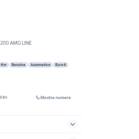
200 AMG LINE
0 Km
Benzina
Automatico
Euro 6
Mostra numero
i Srl