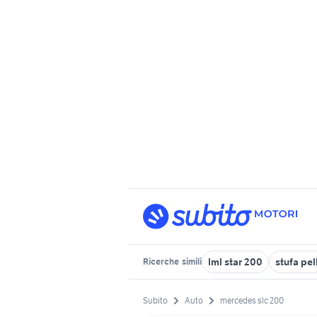
lml star 200
stufa pel
Ricerche
simili
Subito
Auto
mercedes slc 200