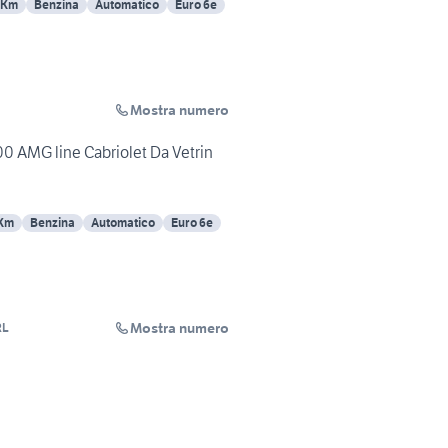
 Km
Benzina
Automatico
Euro 6e
Mostra numero
 AMG line Cabriolet Da Vetrin
 Km
Benzina
Automatico
Euro 6e
Mostra numero
RL