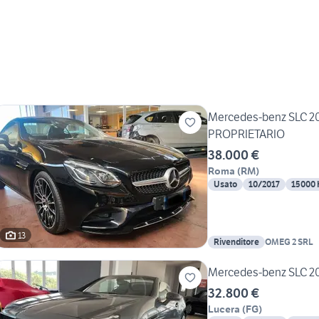
Mercedes-benz SLC 2
PROPRIETARIO
38.000 €
Roma
(
RM
)
Usato
10/2017
15000
13
Rivenditore
OMEG 2 SRL
Mercedes-benz SLC 2
32.800 €
Lucera
(
FG
)