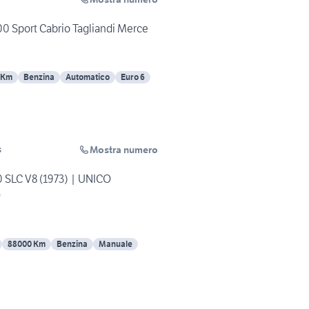
 Sport Cabrio Tagliandi Merce
 Km
Benzina
Automatico
Euro 6
Mostra numero
s
SLC V8 (1973) | UNICO
O
88000 Km
Benzina
Manuale