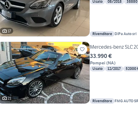
Usato
08/2018
38880
17
Rivenditore
DiPa Auto srl
Mercedes-benz SLC 200
33.990 €
Pompei
(
NA
)
Usato
12/2017
52000
21
Rivenditore
FMG AUTO S