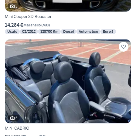
3
Mini Cooper SD Roadster
14.284 €
Maranello
(
MO
)
Usato
02/2012
128700 Km
Diesel
Automatico
Euro 5
6
MINI CABRIO