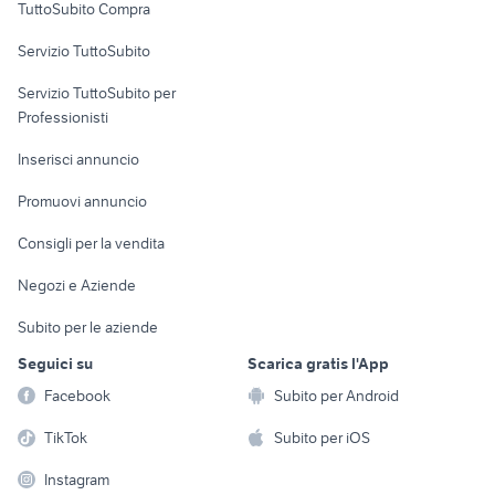
TuttoSubito Compra
commerciali
Servizio TuttoSubito
elettronica
per la casa e la
sports e hobby
Servizio TuttoSubito per
persona
Informatica
Animali
Professionisti
Arredamento e
Console e
Accessori per
Casalinghi
Inserisci annuncio
Videogiochi
animali
Elettrodomestici
Promuovi annuncio
Audio/Video
Musica e Film
Giardino e Fai da te
Consigli per la vendita
Fotografia
Libri e Riviste
Abbigliamento e
Negozi e Aziende
Telefonia
Strumenti Musicali
Accessori
Subito per le aziende
Sports
Tutto per i bambini
Seguici su
Scarica gratis l'App
Biciclette
Facebook
Subito per Android
Collezionismo
TikTok
Subito per iOS
Instagram