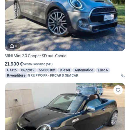
10
MINI Mini 2.0 Cooper SD aut. Cabrio
21.900 €
Sesta Godano
(
SP
)
Usato
06/2019
55000 Km
Diesel
Automatico
Euro 6
Rivenditore
GRUPPO FR - FRCAR & SIMCAR