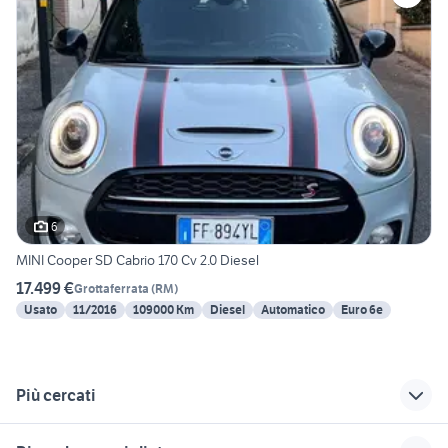
6
MINI Cooper SD Cabrio 170 Cv 2.0 Diesel
17.499 €
Grottaferrata
(
RM
)
Usato
11/2016
109000 Km
Diesel
Automatico
Euro 6e
Più cercati
Correlati
Richerche simili
Suggerimenti