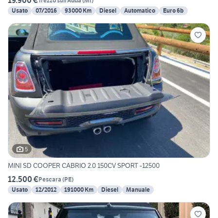
19.900 €
Trezzo sull'Adda
(
MI
)
Usato
07/2016
93000 Km
Diesel
Automatico
Euro 6b
5
MINI SD COOPER CABRIO 2.0 150CV SPORT -12500
12.500 €
Pescara
(
PE
)
Usato
12/2012
191000 Km
Diesel
Manuale