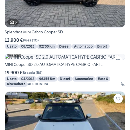
6
Splendida Mini Cabrio Cooper SD
12.900 €
Ivrea
(
TO
)
Usato
06/2013
92700 Km
Diesel
Automatico
Euro 5
30
MINI Cooper SD 2.0 AUTOMATICA HYPE CABRIO FARI L
19.900 €
Brescia
(
BS
)
Usato
04/2018
96355 Km
Diesel
Automatico
Euro 6
Rivenditore
AUTOUNICA