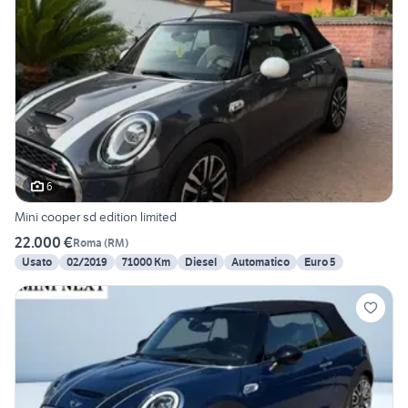
6
Mini cooper sd edition limited
22.000 €
Roma
(
RM
)
Usato
02/2019
71000 Km
Diesel
Automatico
Euro 5