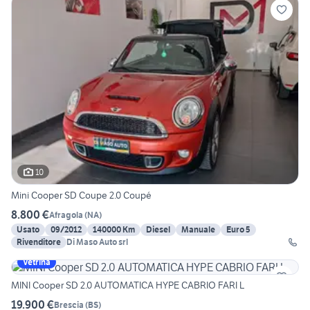
10
Mini Cooper SD Coupe 2.0 Coupé
8.800 €
Afragola
(
NA
)
Usato
09/2012
140000 Km
Diesel
Manuale
Euro 5
Rivenditore
Di Maso Auto srl
Vetrina
MINI Cooper SD 2.0 AUTOMATICA HYPE CABRIO FARI L
19.900 €
Brescia
(
BS
)