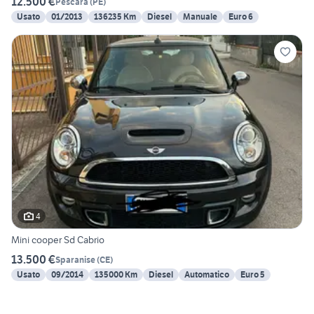
12.500 €
Pescara
(
PE
)
Usato
01/2013
136235 Km
Diesel
Manuale
Euro 6
4
Mini cooper Sd Cabrio
13.500 €
Sparanise
(
CE
)
Usato
09/2014
135000 Km
Diesel
Automatico
Euro 5