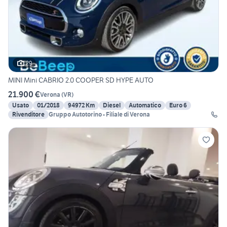
29
MINI Mini CABRIO 2.0 COOPER SD HYPE AUTO
21.900 €
Verona
(
VR
)
Usato
01/2018
94972 Km
Diesel
Automatico
Euro 6
Rivenditore
Gruppo Autotorino - Filiale di Verona