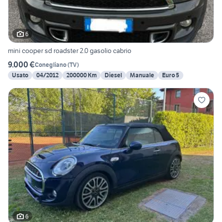
6
mini cooper sd roadster 2.0 gasolio cabrio
9.000 €
Conegliano
(
TV
)
Usato
04/2012
200000 Km
Diesel
Manuale
Euro 5
6