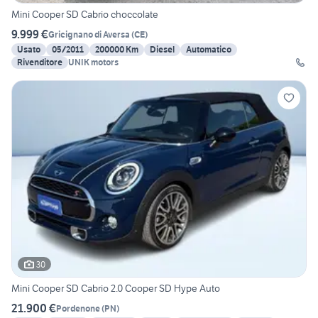
Mini Cooper SD Cabrio choccolate
9.999 €
Gricignano di Aversa
(
CE
)
Usato
05/2011
200000 Km
Diesel
Automatico
Rivenditore
UNIK motors
30
Mini Cooper SD Cabrio 2.0 Cooper SD Hype Auto
21.900 €
Pordenone
(
PN
)