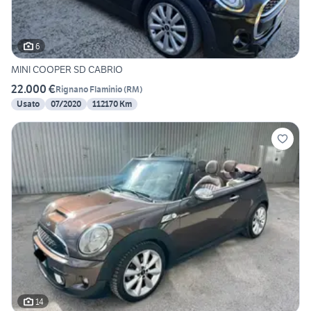
6
MINI COOPER SD CABRIO
22.000 €
Rignano Flaminio
(
RM
)
Usato
07/2020
112170 Km
14