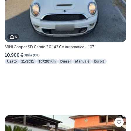
6
MINI Cooper SD Cabrio 2.0 143 CV automatica – 107.
10.900 €
Olbia
(
OT
)
Usato
11/2011
107287 Km
Diesel
Manuale
Euro 5