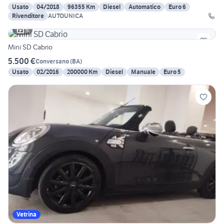
Usato
04/2018
96355 Km
Diesel
Automatico
Euro 6
Rivenditore
AUTOUNICA
5
Mini SD Cabrio
5.500 €
Conversano
(
BA
)
Usato
02/2016
200000 Km
Diesel
Manuale
Euro 5
Vetrina