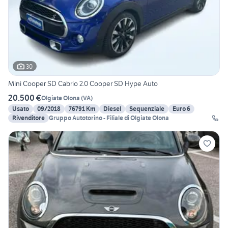
30
Mini Cooper SD Cabrio 2.0 Cooper SD Hype Auto
20.500 €
Olgiate Olona
(
VA
)
Usato
09/2018
76791 Km
Diesel
Sequenziale
Euro 6
Rivenditore
Gruppo Autotorino - Filiale di Olgiate Olona