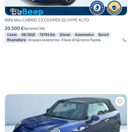
29
MINI Mini CABRIO 2.0 COOPER SD HYPE AUTO
20.500 €
Saronno
(
VA
)
Usato
09/2018
76791 Km
Diesel
Automatico
Euro 6
Rivenditore
Gruppo Autotorino - Filiale di Saronno Toyota