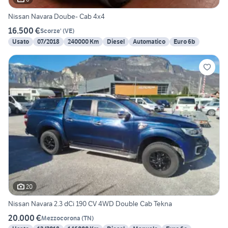
Nissan Navara Doube- Cab 4x4
16.500 €
Scorze'
(
VE
)
Usato
07/2018
240000 Km
Diesel
Automatico
Euro 6b
20
Nissan Navara 2.3 dCi 190 CV 4WD Double Cab Tekna
20.000 €
Mezzocorona
(
TN
)