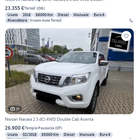
23.355 €
Tortoli'
(
OG
)
Usato
2018
88000 Km
Diesel
Manuale
Euro 6
Rivenditore
Vroom Auto Tortolì
16
Nissan Navara 2.3 dCi 4WD Double Cab Acenta
26.900 €
Tempio Pausania
(
OT
)
Usato
02/2018
85000 Km
Diesel
Manuale
Euro 6