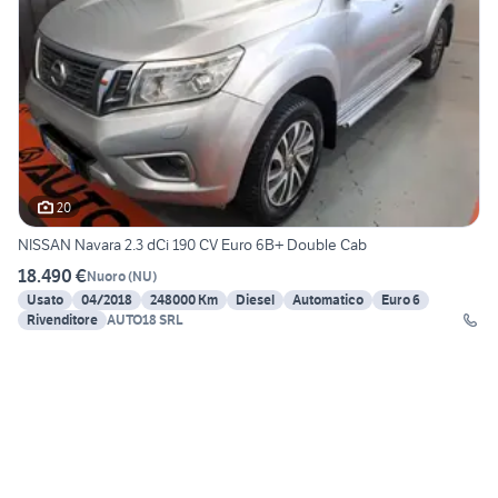
20
NISSAN Navara 2.3 dCi 190 CV Euro 6B+ Double Cab
18.490 €
Nuoro
(
NU
)
Usato
04/2018
248000 Km
Diesel
Automatico
Euro 6
Rivenditore
AUTO18 SRL