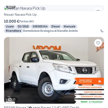
9
Nissan Navara Pick Up
10.000 €
Forino
(
AV
)
Usato
03/2018
305000 Km
Diesel
Manuale
Rivenditore
Demolizione Ecologica di Mandile Aniello
30
NISSAN Navara 3� serie Navara 2.3 dCi 4WD Doubl...