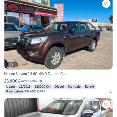
19
Nissan Navara 2.3 dCi 4WD Double Cab
23.900 €
Arzachena
(
OT
)
Usato
12/2018
120000 Km
Diesel
Manuale
Euro 6
Rivenditore
ISLAND CARS