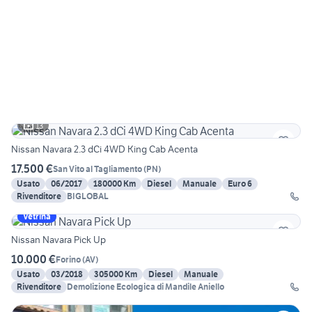
13
Nissan Navara 2.3 dCi 4WD King Cab Acenta
17.500 €
San Vito al Tagliamento
(
PN
)
Usato
06/2017
180000 Km
Diesel
Manuale
Euro 6
Rivenditore
BIGLOBAL
Vetrina
Nissan Navara Pick Up
10.000 €
Forino
(
AV
)
Usato
03/2018
305000 Km
Diesel
Manuale
Rivenditore
Demolizione Ecologica di Mandile Aniello