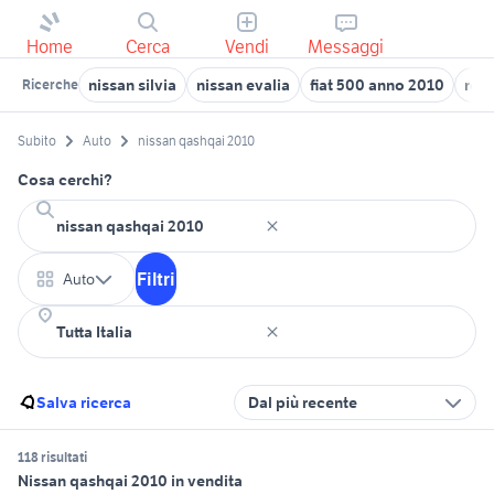
Home
Cerca
Vendi
Messaggi
nissan silvia
nissan evalia
fiat 500 anno 2010
ren
Ricerche
Subito
Auto
nissan qashqai 2010
Cosa cerchi?
Filtri
Auto
Salva ricerca
Dal più recente
118 risultati
Nissan qashqai 2010 in vendita