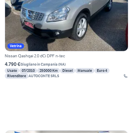
Vetrina
Nissan Qashqai 2.0 dCi DPF n-tec
4.790 €
Giugliano in Campania
(
NA
)
Usato
07/2010
250000 Km
Diesel
Manuale
Euro 4
Rivenditore
AUTOCONTE SRLS