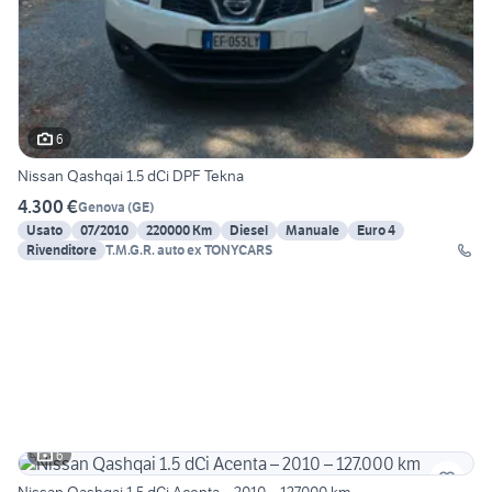
6
Nissan Qashqai 1.5 dCi DPF Tekna
4.300 €
Genova
(
GE
)
Usato
07/2010
220000 Km
Diesel
Manuale
Euro 4
Rivenditore
T.M.G.R. auto ex TONYCARS
6