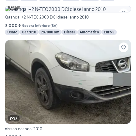
5
Qashqai +2 N-TEC 2000 DCI diesel anno 2010
3.000 €
Nocera Inferiore
(
SA
)
Usato
03/2010
287000 Km
Diesel
Automatico
Euro 5
3
nissan qashqai 2010