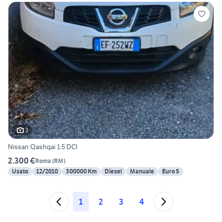
3
Nissan Qashqai 1.5 DCI
2.300 €
Roma
(
RM
)
Usato
12/2010
300000 Km
Diesel
Manuale
Euro 5
1
2
3
4