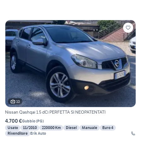
10
Nissan Qashqai 1.5 dCi PERFETTA SI NEOPATENTATI
4.700 €
Gubbio
(
PG
)
Usato
11/2010
220000 Km
Diesel
Manuale
Euro 4
Rivenditore
Erik Auto