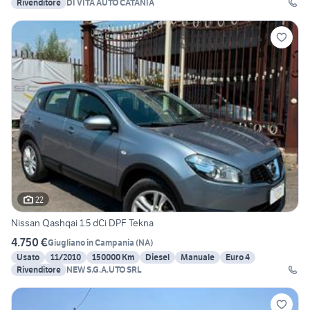
Rivenditore
DI VITA AUTO CATANIA
22
Nissan Qashqai 1.5 dCi DPF Tekna
4.750 €
Giugliano in Campania
(
NA
)
Usato
11/2010
150000 Km
Diesel
Manuale
Euro 4
Rivenditore
NEW S.G.A.UTO SRL