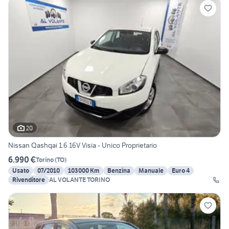
20
Nissan Qashqai 1.6 16V Visia - Unico Proprietario
6.990 €
Torino
(
TO
)
Usato
07/2010
103000 Km
Benzina
Manuale
Euro 4
Rivenditore
AL VOLANTE TORINO