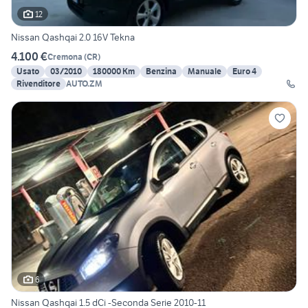
12
Nissan Qashqai 2.0 16V Tekna
4.100 €
Cremona
(
CR
)
Usato
03/2010
180000 Km
Benzina
Manuale
Euro 4
Rivenditore
AUTO.ZM
6
Nissan Qashqai 1.5 dCi -Seconda Serie 2010-11