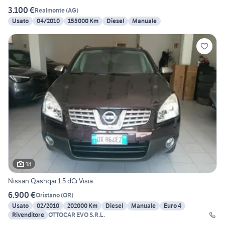
3.100 €
Realmonte
(
AG
)
Usato
04/2010
155000 Km
Diesel
Manuale
18
Nissan Qashqai 1.5 dCi Visia
6.900 €
Oristano
(
OR
)
Usato
02/2010
202000 Km
Diesel
Manuale
Euro 4
Rivenditore
OTTOCAR EVO S.R.L.