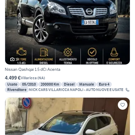
19
Nissan Qashqai 1.5 dCi Acenta
4.499 €
Villaricca
(
NA
)
Usato
05/2010
200000 Km
Diesel
Manuale
Euro 4
Rivenditore
NICK CARS VILLARICCA NAPOLI - AUTO NUOVE E USATE