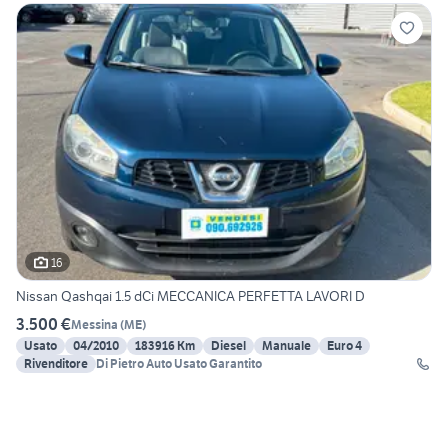
16
Nissan Qashqai 1.5 dCi MECCANICA PERFETTA LAVORI D
3.500 €
Messina
(
ME
)
Usato
04/2010
183916 Km
Diesel
Manuale
Euro 4
Rivenditore
Di Pietro Auto Usato Garantito