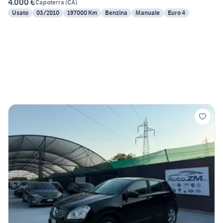
4.000 €
Capoterra
(
CA
)
Usato
03/2010
197000 Km
Benzina
Manuale
Euro 4