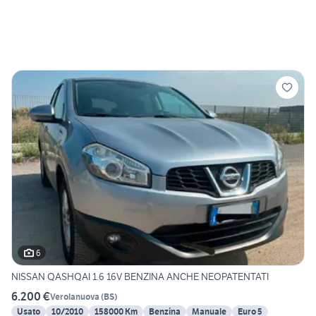
6
NISSAN QASHQAI 1.6 16V BENZINA ANCHE NEOPATENTATI
6.200 €
Verolanuova
(
BS
)
Usato
10/2010
158000 Km
Benzina
Manuale
Euro 5