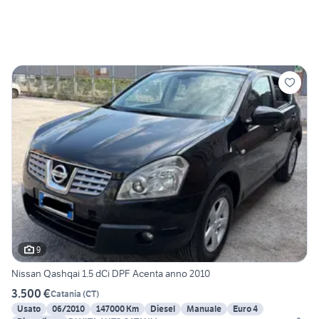
9
Nissan Qashqai 1.5 dCi DPF Acenta anno 2010
3.500 €
Catania
(
CT
)
Usato
06/2010
147000 Km
Diesel
Manuale
Euro 4