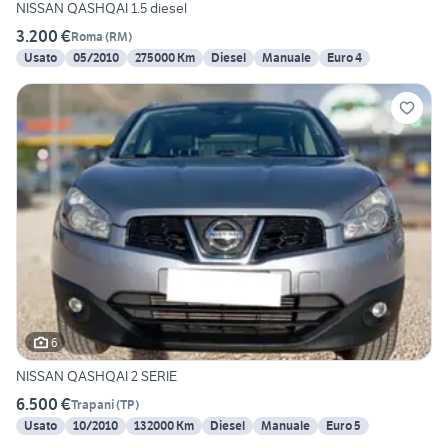
NISSAN QASHQAI 1.5 diesel
3.200 €
Roma
(
RM
)
Usato
05/2010
275000 Km
Diesel
Manuale
Euro 4
6
NISSAN QASHQAI 2 SERIE
6.500 €
Trapani
(
TP
)
Usato
10/2010
132000 Km
Diesel
Manuale
Euro 5