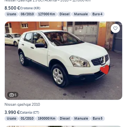
Nissan Qashqai 1.5 dCi Acenta – 2010 – 127.000 km
8.500 €
Crotone
(
KR
)
Usato
08/2010
127000 Km
Diesel
Manuale
Euro 4
6
Nissan qashqai 2010
3.990 €
Catania
(
CT
)
Usato
01/2010
190000 Km
Diesel
Manuale
Euro 5