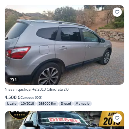
6
Nissan qashqai +2 2010 Cilindrata 2.0
4.500 €
Cardedu
(
OG
)
Usato
10/2010
255000 Km
Diesel
Manuale