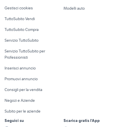
Veicoli commerciali
altro
Gestisci cookies
Modelli auto
Case vacanza
TuttoSubito Vendi
Uffici e Locali
TuttoSubito Compra
commerciali
Servizio TuttoSubito
elettronica
per la casa e la
sports e hobby
Servizio TuttoSubito per
persona
Informatica
Animali
Professionisti
Arredamento e
Console e
Accessori per
Casalinghi
Inserisci annuncio
Videogiochi
animali
Elettrodomestici
Promuovi annuncio
Audio/Video
Musica e Film
Giardino e Fai da te
Consigli per la vendita
Fotografia
Libri e Riviste
Abbigliamento e
Negozi e Aziende
Telefonia
Strumenti Musicali
Accessori
Subito per le aziende
Sports
Tutto per i bambini
Seguici su
Scarica gratis l'App
Biciclette