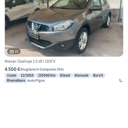
30
Nissan Qashqai 1.5 dCi 110CV
4.500 €
Giugliano in Campania
(
NA
)
Usato
12/2010
235000 Km
Diesel
Manuale
Euro 5
Rivenditore
Auto Pigna