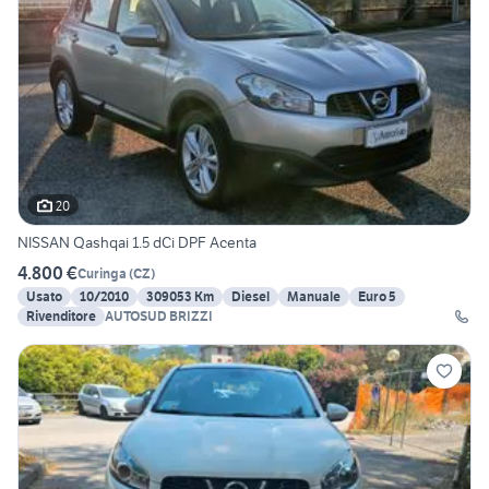
20
NISSAN Qashqai 1.5 dCi DPF Acenta
4.800 €
Curinga
(
CZ
)
Usato
10/2010
309053 Km
Diesel
Manuale
Euro 5
Rivenditore
AUTOSUD BRIZZI