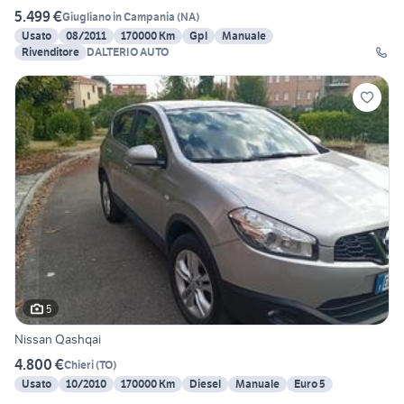
5.499 €
Giugliano in Campania
(
NA
)
Usato
08/2011
170000 Km
Gpl
Manuale
Rivenditore
DALTERIO AUTO
5
Nissan Qashqai
4.800 €
Chieri
(
TO
)
Usato
10/2010
170000 Km
Diesel
Manuale
Euro 5