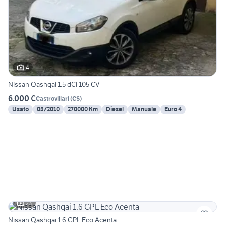
4
Nissan Qashqai 1.5 dCi 105 CV
6.000 €
Castrovillari
(
CS
)
Usato
05/2010
270000 Km
Diesel
Manuale
Euro 4
23
Nissan Qashqai 1.6 GPL Eco Acenta