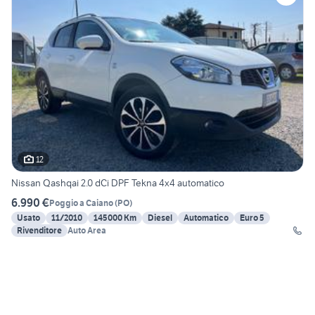
12
Nissan Qashqai 2.0 dCi DPF Tekna 4x4 automatico
6.990 €
Poggio a Caiano
(
PO
)
Usato
11/2010
145000 Km
Diesel
Automatico
Euro 5
Rivenditore
Auto Area