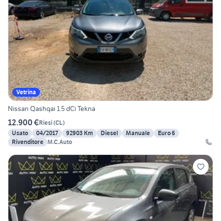
Vetrina
Nissan Qashqai 1.5 dCi Tekna
12.900 €
Riesi
(
CL
)
Usato
04/2017
92903 Km
Diesel
Manuale
Euro 6
Rivenditore
M.C.Auto