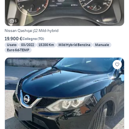
6
Nissan Qashqai j12 Mild-hybrid
19.900 €
Collegno
(
TO
)
Usato
03/2022
15200 Km
Mild Hybrid Benzina
Manuale
Euro 6d-TEMP