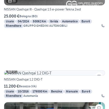
20
NISSAN Qashqai III - Qashqai 1.5 e-power Tekna 2wd
25.000 €
Bologna
(
BO
)
Usato
04/2024
50062 Km
Ibrida
Automatico
Euro 6
Rivenditore
GRUPPO GHEDINI AUTOMOBILI
22
NISSAN Qashqai 1.2 DIG-T
11.200 €
Besozzo
(
VA
)
Usato
10/2016
179000 Km
Benzina
Manuale
Euro 6
Rivenditore
Automania