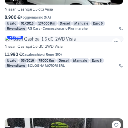
Nissan Qashqai 1.5 dCi Visia
8.900 €
Poggiomarino
(
NA
)
Usato
01/2015
174000 Km
Diesel
Manuale
Euro 5
Rivenditore
P.G Cars - Concessionario Plurimarche
Vetrina
Nissan Qashqai 1.6 dCi 2WD Visia
11.990 €
Casalecchio di Reno
(
BO
)
Usato
03/2016
79000 Km
Diesel
Manuale
Euro 6
Rivenditore
BOLOGNA MOTORI SRL