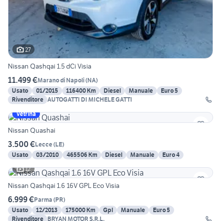
27
Nissan Qashqai 1.5 dCi Visia
11.499 €
Marano di Napoli
(
NA
)
Usato
01/2015
116400 Km
Diesel
Manuale
Euro 5
Rivenditore
AUTOGATTI DI MICHELE GATTI
Vetrina
Nissan Quashai
3.500 €
Lecce
(
LE
)
Usato
03/2010
465506 Km
Diesel
Manuale
Euro 4
12
Nissan Qashqai 1.6 16V GPL Eco Visia
6.999 €
Parma
(
PR
)
Usato
12/2013
175000 Km
Gpl
Manuale
Euro 5
Rivenditore
BRYAN MOTOR S.R.L.