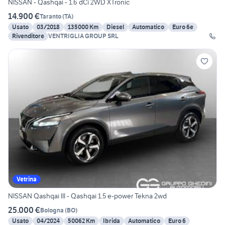
NISSAN - Qashqai - 1.6 dCi 2WD XTronic
14.900 €
Taranto
(
TA
)
Usato
03/2018
135000 Km
Diesel
Automatico
Euro 6e
Rivenditore
VENTRIGLIA GROUP SRL
Vetrina
NISSAN Qashqai III - Qashqai 1.5 e-power Tekna 2wd
25.000 €
Bologna
(
BO
)
Usato
04/2024
50062 Km
Ibrida
Automatico
Euro 6