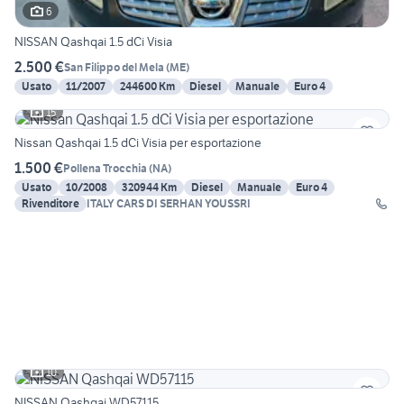
6
NISSAN Qashqai 1.5 dCi Visia
2.500 €
San Filippo del Mela
(
ME
)
Usato
11/2007
244600 Km
Diesel
Manuale
Euro 4
15
Nissan Qashqai 1.5 dCi Visia per esportazione
1.500 €
Pollena Trocchia
(
NA
)
Usato
10/2008
320944 Km
Diesel
Manuale
Euro 4
Rivenditore
ITALY CARS DI SERHAN YOUSSRI
10
NISSAN Qashqai WD57115