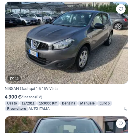
16
NISSAN Qashqai 1.6 16V Visia
4.900 €
Zinasco
(
PV
)
Usato
12/2011
153000 Km
Benzina
Manuale
Euro 5
Rivenditore
AUTO ITALIA