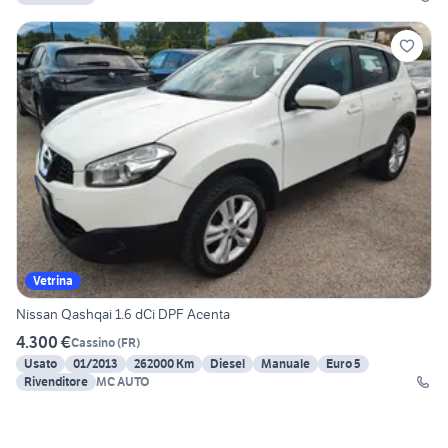
Vetrina
Nissan Qashqai 1.6 dCi DPF Acenta
4.300 €
Cassino
(
FR
)
Usato
01/2013
262000 Km
Diesel
Manuale
Euro 5
Rivenditore
MC AUTO