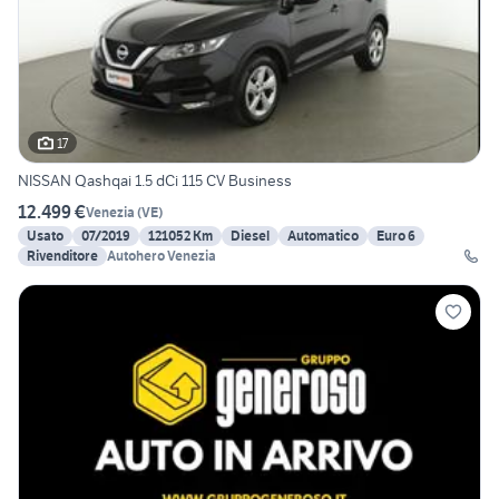
17
NISSAN Qashqai 1.5 dCi 115 CV Business
12.499 €
Venezia
(
VE
)
Usato
07/2019
121052 Km
Diesel
Automatico
Euro 6
Rivenditore
Autohero Venezia