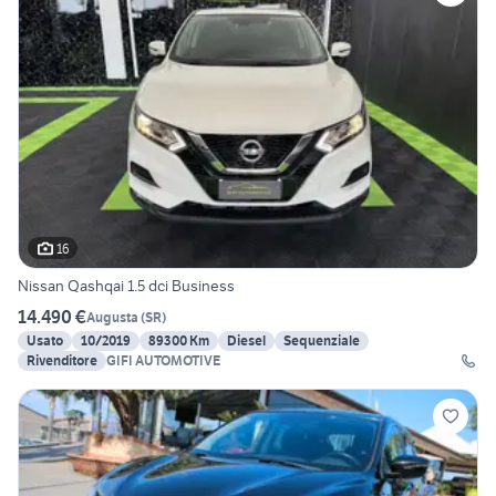
16
Nissan Qashqai 1.5 dci Business
14.490 €
Augusta
(
SR
)
Usato
10/2019
89300 Km
Diesel
Sequenziale
Rivenditore
GIFI AUTOMOTIVE