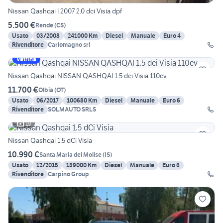
Nissan Qashqai I 2007 2.0 dci Visia dpf
5.500 €
Rende
(
CS
)
Usato
03/2008
241000 Km
Diesel
Manuale
Euro 4
Rivenditore
Carlomagno srl
Vetrina
Nissan Qashqai NISSAN QASHQAI 1.5 dci Visia 110cv
11.700 €
Olbia
(
OT
)
Usato
06/2017
100680 Km
Diesel
Manuale
Euro 6
Rivenditore
SOLMAUTO SRLS
19
Nissan Qashqai 1.5 dCi Visia
10.990 €
Santa Maria del Molise
(
IS
)
Usato
12/2015
159000 Km
Diesel
Manuale
Euro 6
Rivenditore
Carpino Group