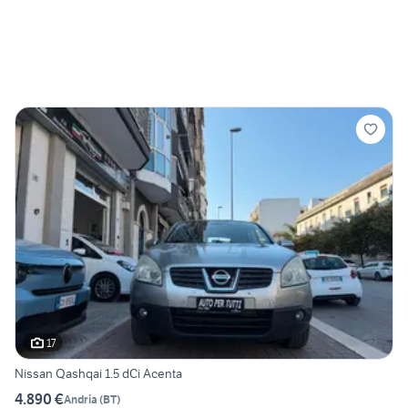
17
Nissan Qashqai 1.5 dCi Acenta
4.890 €
Andria
(
BT
)