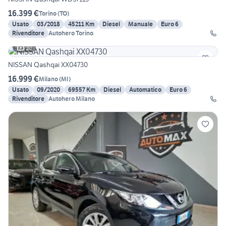
16.399 €
Torino
(
TO
)
Usato
03/2018
45211 Km
Diesel
Manuale
Euro 6
Rivenditore
Autohero Torino
10
NISSAN Qashqai XX04730
16.999 €
Milano
(
MI
)
Usato
09/2020
69557 Km
Diesel
Automatico
Euro 6
Rivenditore
Autohero Milano