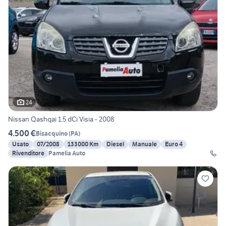
24
Nissan Qashqai 1.5 dCi Visia - 2008
4.500 €
Bisacquino
(
PA
)
Usato
07/2008
133000 Km
Diesel
Manuale
Euro 4
Rivenditore
Pamelia Auto