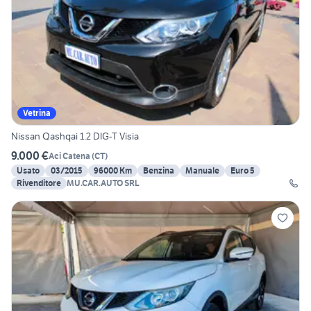
Vetrina
Nissan Qashqai 1.2 DIG-T Visia
9.000 €
Aci Catena
(
CT
)
Usato
03/2015
96000 Km
Benzina
Manuale
Euro 5
Rivenditore
MU.CAR.AUTO SRL