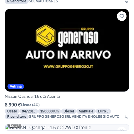
Rivenditore
SOLMAUTO SRLS
Vetrina
Nissan Qashqai 1.5 dCi Acenta
8.990 €
Licata
(
AG
)
Usato
04/2015
150000 Km
Diesel
Manuale
Euro 5
Rivenditore
GRUPPO GENEROSO SRL VENDITA E NOLEGGIO AUTO
10