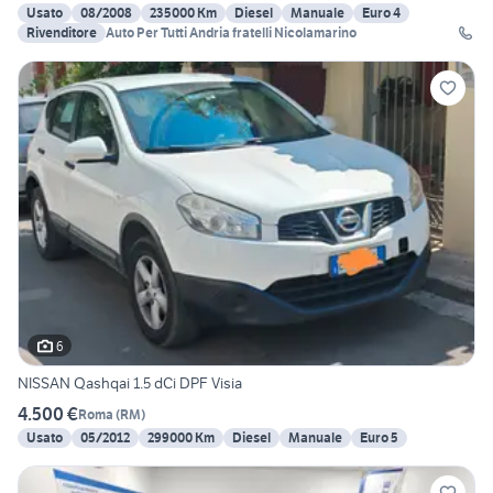
Usato
08/2008
235000 Km
Diesel
Manuale
Euro 4
Rivenditore
Auto Per Tutti Andria fratelli Nicolamarino
6
NISSAN Qashqai 1.5 dCi DPF Visia
4.500 €
Roma
(
RM
)
Usato
05/2012
299000 Km
Diesel
Manuale
Euro 5