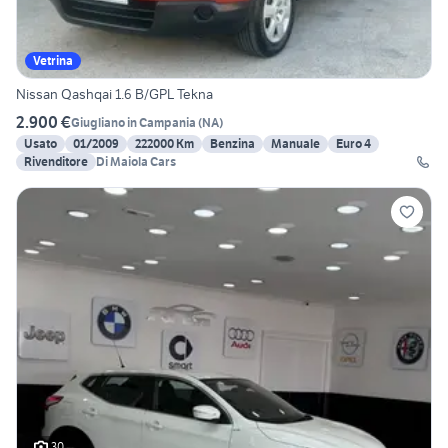
Vetrina
Nissan Qashqai 1.6 B/GPL Tekna
2.900 €
Giugliano in Campania
(
NA
)
Usato
01/2009
222000 Km
Benzina
Manuale
Euro 4
Rivenditore
Di Maiola Cars
30