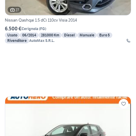
27
Nissan Qashqai 1.5 dCi 110cv Visia 2014
6.500 €
Cerignola
(
FG
)
Usato
06/2014
281000 Km
Diesel
Manuale
Euro 5
Rivenditore
AutoMax S.R.L.