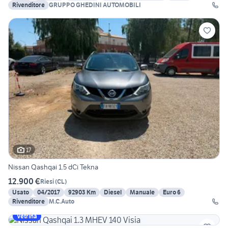
Rivenditore
GRUPPO GHEDINI AUTOMOBILI
17
Nissan Qashqai 1.5 dCi Tekna
12.900 €
Riesi
(
CL
)
Usato
04/2017
92903 Km
Diesel
Manuale
Euro 6
Rivenditore
M.C.Auto
Vetrina