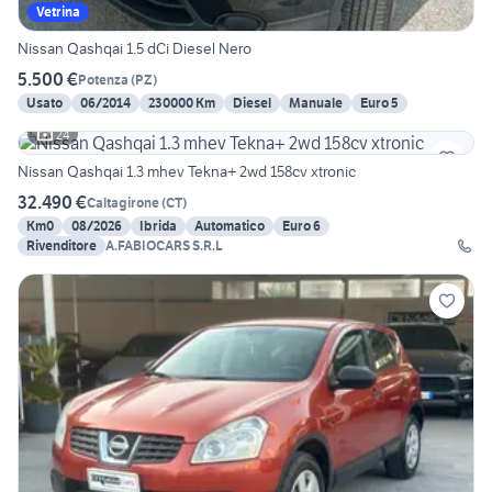
Vetrina
Nissan Qashqai 1.5 dCi Diesel Nero
5.500 €
Potenza
(
PZ
)
Usato
06/2014
230000 Km
Diesel
Manuale
Euro 5
24
Nissan Qashqai 1.3 mhev Tekna+ 2wd 158cv xtronic
32.490 €
Caltagirone
(
CT
)
Km0
08/2026
Ibrida
Automatico
Euro 6
Rivenditore
A.FABIOCARS S.R.L