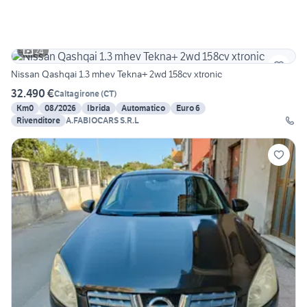
24
Nissan Qashqai 1.3 mhev Tekna+ 2wd 158cv xtronic
32.490 €
Caltagirone
(
CT
)
Km0
08/2026
Ibrida
Automatico
Euro 6
Rivenditore
A.FABIOCARS S.R.L