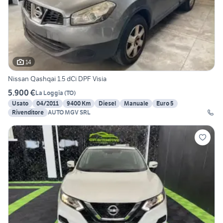
14
Nissan Qashqai 1.5 dCi DPF Visia
5.900 €
La Loggia
(
TO
)
Usato
04/2011
9400 Km
Diesel
Manuale
Euro 5
Rivenditore
AUTO MGV SRL