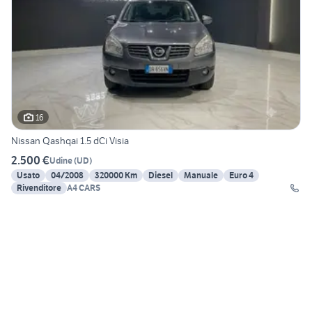
16
Nissan Qashqai 1.5 dCi Visia
2.500 €
Udine
(
UD
)
Usato
04/2008
320000 Km
Diesel
Manuale
Euro 4
Rivenditore
A4 CARS