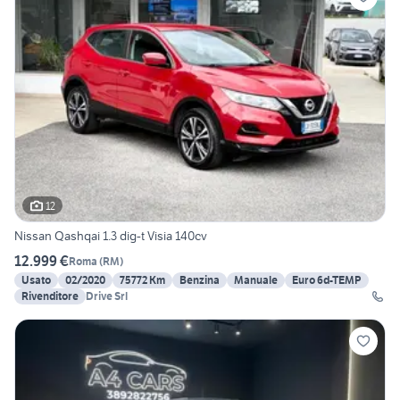
12
Nissan Qashqai 1.3 dig-t Visia 140cv
12.999 €
Roma
(
RM
)
Usato
02/2020
75772 Km
Benzina
Manuale
Euro 6d-TEMP
Rivenditore
Drive Srl