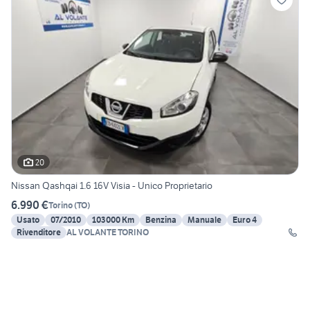
20
Nissan Qashqai 1.6 16V Visia - Unico Proprietario
6.990 €
Torino
(
TO
)
Usato
07/2010
103000 Km
Benzina
Manuale
Euro 4
Rivenditore
AL VOLANTE TORINO