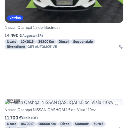
Vetrina
Nissan Qashqai 1.5 dci Business
14.490 €
Augusta
(
SR
)
Usato
10/2019
89300 Km
Diesel
Sequenziale
Rivenditore
GIFI AUTOMOTIVE
12
Nissan Qashqai NISSAN QASHQAI 1.5 dci Visia 110cv
11.700 €
Olbia
(
OT
)
Usato
06/2017
100680 Km
Diesel
Manuale
Euro 6