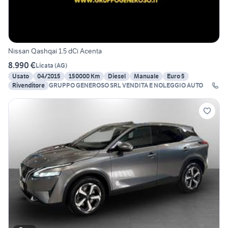
Nissan Qashqai 1.5 dCi Acenta
8.990 €
Licata
(
AG
)
Usato
04/2015
150000 Km
Diesel
Manuale
Euro 5
Rivenditore
GRUPPO GENEROSO SRL VENDITA E NOLEGGIO AUTO