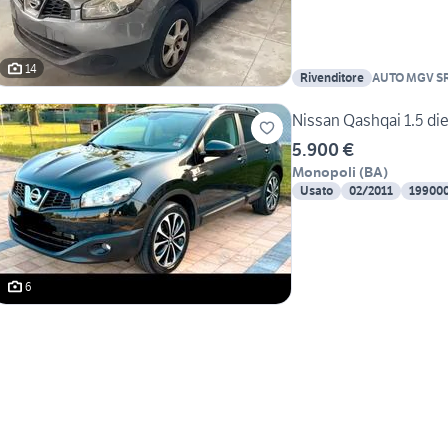
14
Rivenditore
AUTO MGV S
Nissan Qash
5.900 €
Monopoli
(
BA
)
Usato
02/2011
19900
6