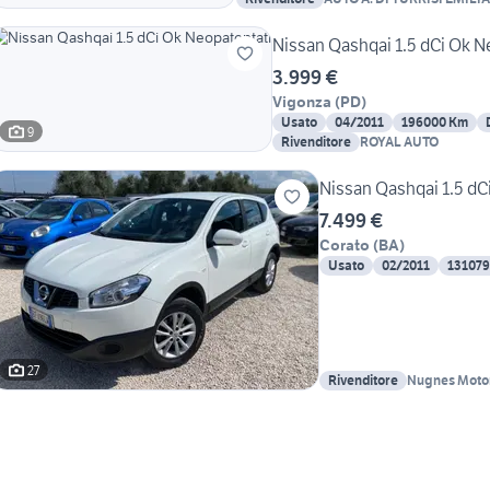
Nissan Qashqai 1.5 dCi Ok N
3.999 €
Vigonza
(
PD
)
Usato
04/2011
196000 Km
9
Rivenditore
ROYAL AUTO
Nissan Qashqai 1.5 dC
7.499 €
Corato
(
BA
)
Usato
02/2011
13107
27
Rivenditore
Nugnes Motor
Usate