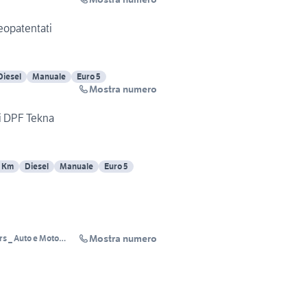
eopatentati
Diesel
Manuale
Euro 5
Mostra numero
i DPF Tekna
9 Km
Diesel
Manuale
Euro 5
Mostra numero
s _ Auto e Moto