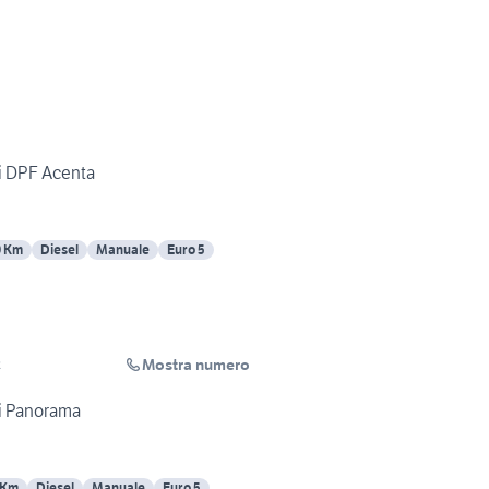
i DPF Acenta
0 Km
Diesel
Manuale
Euro 5
Mostra numero
R
i Panorama
 Km
Diesel
Manuale
Euro 5