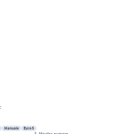
c
Manuale
Euro 5
Mostra numero