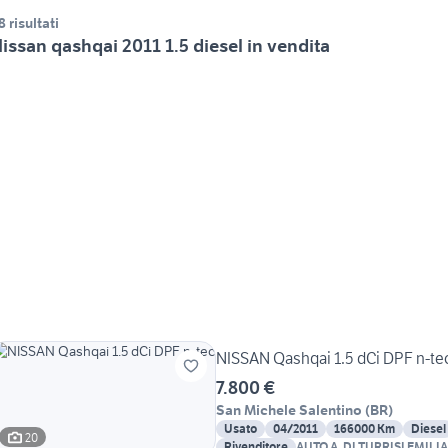
8 risultati
issan qashqai 2011 1.5 diesel in vendita
NISSAN Qashqai 1.5 dCi DPF n-te
7.800 €
San Michele Salentino
(
BR
)
Usato
04/2011
166000 Km
Diesel
20
Rivenditore
AUTO A. DI TURRISI EMILIA