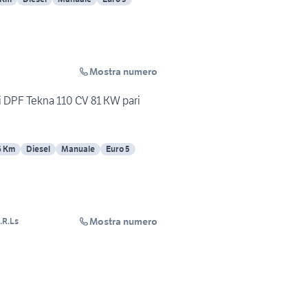
Mostra numero
i DPF Tekna 110 CV 81 KW pari
6 Km
Diesel
Manuale
Euro 5
Mostra numero
.R.Ls