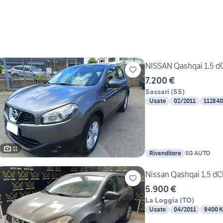
NISSAN Qashqai 1.5 d
7.200 €
Sassari
(
SS
)
Usato
02/2011
11284
11
Rivenditore
SG AUTO
Nissan Qashqai 1.5 dC
5.900 €
La Loggia
(
TO
)
Usato
04/2011
9400 