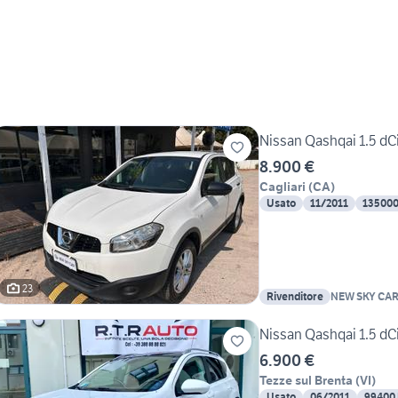
Nissan Qashqai 1.5 dC
8.900 €
Cagliari
(
CA
)
Usato
11/2011
13500
23
Rivenditore
NEW SKY CA
Nissan Qashqai 1.5 dC
6.900 €
Tezze sul Brenta
(
VI
)
Usato
06/2011
99400