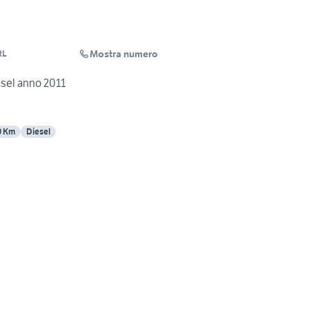
Mostra numero
RL
qai 1.5 diesel anno 2011
0 Km
Diesel