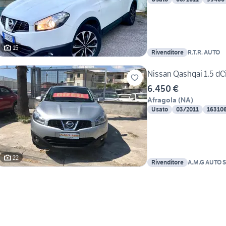
15
Rivenditore
R.T.R. AUTO
Nissan Qashqai 1.5 dC
6.450 €
Afragola
(
NA
)
Usato
03/2011
16310
22
Rivenditore
A.M.G AUTO S