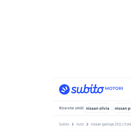
nissan silvia
nissan p
Ricerche
simili
Subito
Auto
nissan qashqai 2011 1.5 di