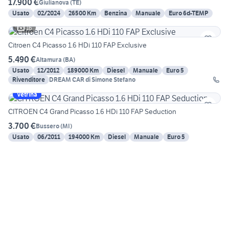
17.900 €
Giulianova
(
TE
)
Usato
02/2024
26500 Km
Benzina
Manuale
Euro 6d-TEMP
16
Citroen C4 Picasso 1.6 HDi 110 FAP Exclusive
5.490 €
Altamura
(
BA
)
Usato
12/2012
189000 Km
Diesel
Manuale
Euro 5
Rivenditore
DREAM CAR di Simone Stefano
Vetrina
CITROEN C4 Grand Picasso 1.6 HDi 110 FAP Seduction
3.700 €
Bussero
(
MI
)
Usato
06/2011
194000 Km
Diesel
Manuale
Euro 5