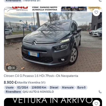
Rivenditore
Theorema Srl
16
Citroen C4 G.Picasso 1.6 HDi 7Posti--Ok Neopatenta
8.900 €
Altavilla Vicentina
(
VI
)
Usato
02/2014
136000 Km
Diesel
Manuale
Euro 5
Rivenditore
Q4U AUTO & NONSOLO