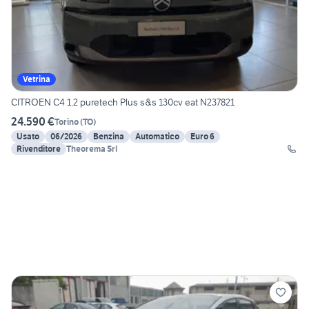
Vetrina
CITROEN C4 1.2 puretech Plus s&s 130cv eat N237821
24.590 €
Torino
(
TO
)
Usato
06/2026
Benzina
Automatico
Euro 6
Rivenditore
Theorema Srl