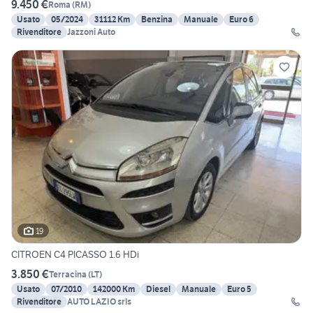
9.450 €
Roma
(
RM
)
Usato
05/2024
31112 Km
Benzina
Manuale
Euro 6
Rivenditore
Jazzoni Auto
19
CITROEN C4 PICASSO 1.6 HDi
3.850 €
Terracina
(
LT
)
Usato
07/2010
142000 Km
Diesel
Manuale
Euro 5
Rivenditore
AUTO LAZIO srls