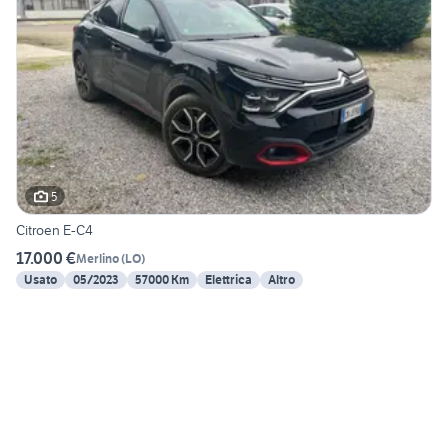
5
Citroen E-C4
17.000 €
Merlino
(
LO
)
Usato
05/2023
57000 Km
Elettrica
Altro