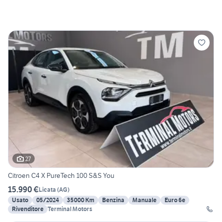
27
Citroen C4 X PureTech 100 S&S You
15.990 €
Licata
(
AG
)
Usato
05/2024
35000 Km
Benzina
Manuale
Euro 6e
Rivenditore
Terminal Motors