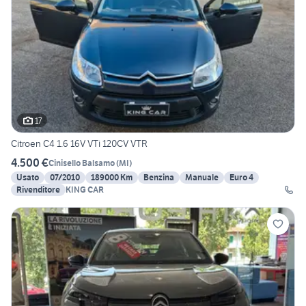
17
Citroen C4 1.6 16V VTi 120CV VTR
4.500 €
Cinisello Balsamo
(
MI
)
Usato
07/2010
189000 Km
Benzina
Manuale
Euro 4
Rivenditore
KING CAR