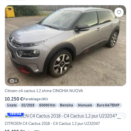
4
Citroen c4 cactus 1.2 shine CINGHIA NUOVA
10.250 €
Parabiago
(
MI
)
Usato
02/2019
60000 Km
Benzina
Manuale
Euro 6d-TEMP
Vetrina
CITROEN C4 Cactus 2018 - C4 Cactus 1.2 pur U232047