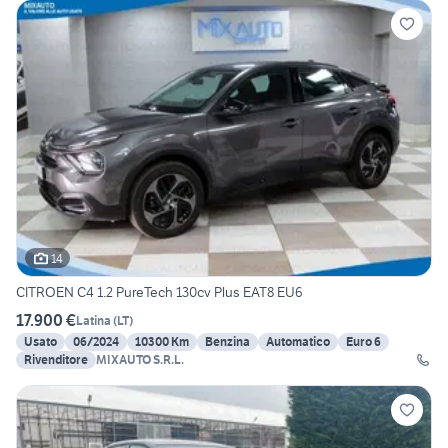
14
CITROEN C4 1.2 PureTech 130cv Plus EAT8 EU6
17.900 €
Latina
(
LT
)
Usato
06/2024
10300 Km
Benzina
Automatico
Euro 6
Rivenditore
MIXAUTO S.R.L.