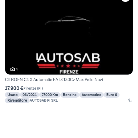
4
CITROEN C4 X Automatic EAT8 130Cv Max Pelle Navi
17.900 €
Firenze
(
FI
)
Usato
06/2024
27000 Km
Benzina
Automatico
Euro 6
Rivenditore
AUTOSAB FI SRL