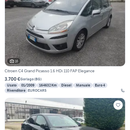
16
Citroen C4 Grand Picasso 1.6 HDi 110 FAP Elegance
3.700 €
Gorlago
(
BG
)
Usato
01/2009
164632 Km
Diesel
Manuale
Euro 4
Rivenditore
EUROCARS