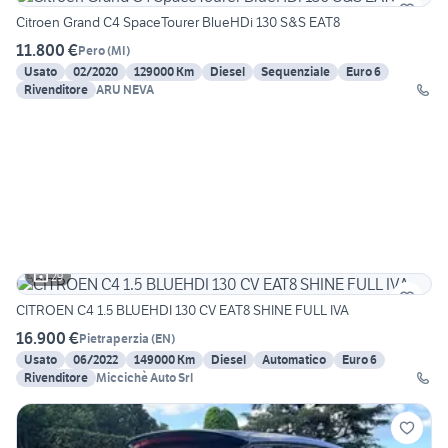
Citroen Grand C4 SpaceTourer BlueHDi 130 S&S EAT8
11.800 €
Pero
(
MI
)
Usato
02/2020
129000 Km
Diesel
Sequenziale
Euro 6
Rivenditore
ARU NEVA
29
CITROEN C4 1.5 BLUEHDI 130 CV EAT8 SHINE FULL IVA
16.900 €
Pietraperzia
(
EN
)
Usato
06/2022
149000 Km
Diesel
Automatico
Euro 6
Rivenditore
Miccichè Auto Srl