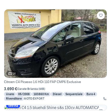
14
Citroen C4 Picasso 1.6 HDi 110 FAP CMP6 Exclusive
3.690 €
Carate Brianza
(
MB
)
Usato
05/2008
183860 Km
Diesel
Sequenziale
Euro 4
Rivenditore
MOTO EXPORT
Vetrina