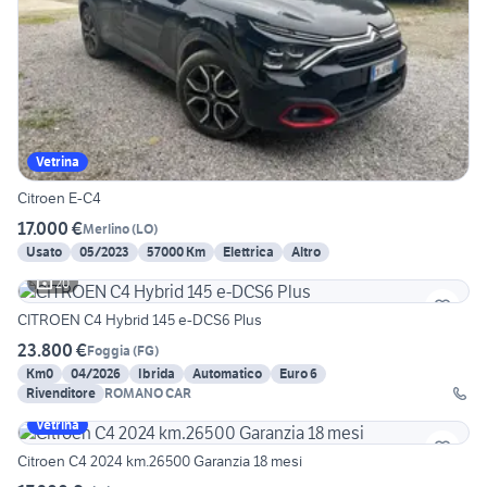
Vetrina
Citroen E-C4
17.000 €
Merlino
(
LO
)
Usato
05/2023
57000 Km
Elettrica
Altro
20
CITROEN C4 Hybrid 145 e-DCS6 Plus
23.800 €
Foggia
(
FG
)
Km0
04/2026
Ibrida
Automatico
Euro 6
Rivenditore
ROMANO CAR
Vetrina
Citroen C4 2024 km.26500 Garanzia 18 mesi