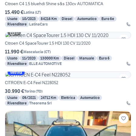
Citroen C4 1.5 bluehdi Shine s&s 130cv AUTOMATICA
15.490 €
Latina
(
LT
)
Usato
10/2023
84216 Km
Diesel
Automatico
Euro 6e
Rivenditore
LatinaCars
17
Citroen C4 SpaceTourer 1.5 HDI 130 CV 11/2020
11.990 €
Mascalucia
(
CT
)
Usato
11/2020
130000 Km
Diesel
Manuale
Euro 6
Rivenditore
ELLE AUTOMOTIVE
Vetrina
CITROEN E-C4 Feel N228052
30.990 €
Torino
(
TO
)
Usato
09/2021
24712 Km
Elettrica
Automatico
Rivenditore
Theorema Srl