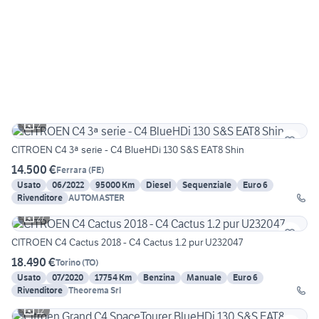
2
CITROEN C4 3ª serie - C4 BlueHDi 130 S&S EAT8 Shin
14.500 €
Ferrara
(
FE
)
Usato
06/2022
95000 Km
Diesel
Sequenziale
Euro 6
Rivenditore
AUTOMASTER
27
CITROEN C4 Cactus 2018 - C4 Cactus 1.2 pur U232047
18.490 €
Torino
(
TO
)
Usato
07/2020
17754 Km
Benzina
Manuale
Euro 6
Rivenditore
Theorema Srl
12