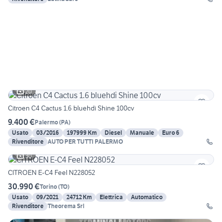
20
Citroen C4 Cactus 1.6 bluehdi Shine 100cv
9.400 €
Palermo
(
PA
)
Usato
03/2016
197999 Km
Diesel
Manuale
Euro 6
Rivenditore
AUTO PER TUTTI PALERMO
30
CITROEN E-C4 Feel N228052
30.990 €
Torino
(
TO
)
Usato
09/2021
24712 Km
Elettrica
Automatico
Rivenditore
Theorema Srl