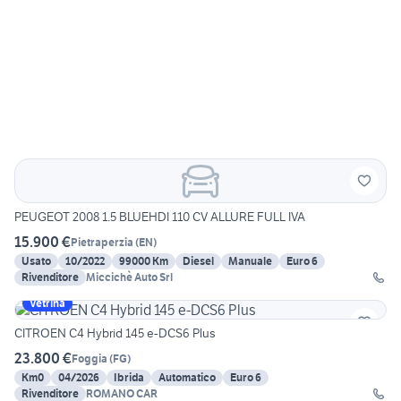
PEUGEOT 2008 1.5 BLUEHDI 110 CV ALLURE FULL IVA
15.900 €
Pietraperzia
(
EN
)
Usato
10/2022
99000 Km
Diesel
Manuale
Euro 6
Rivenditore
Miccichè Auto Srl
Vetrina
CITROEN C4 Hybrid 145 e-DCS6 Plus
23.800 €
Foggia
(
FG
)
Km0
04/2026
Ibrida
Automatico
Euro 6
Rivenditore
ROMANO CAR