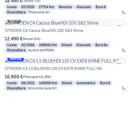
18.490 €
Torino
(
TO
)
Usato
07/2020
17754 Km
Benzina
Manuale
Euro 6
Rivenditore
Theorema Srl
30
CITROEN C4 Cactus BlueHDi 100 S&S Shine
12.490 €
Sinnai
(
CA
)
Usato
02/2018
109801 Km
Diesel
Manuale
Euro 6e
Rivenditore
ALMIA MOTORS
Vetrina
CITROEN C4 1.5 BLUEHDI 130 CV EAT8 SHINE FULL IVA
16.900 €
Pietraperzia
(
EN
)
Usato
06/2022
149000 Km
Diesel
Automatico
Euro 6
Rivenditore
Miccichè Auto Srl