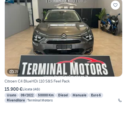
25
Citroen C4 BlueHDi 110 S&S Feel Pack
15.900 €
Licata
(
AG
)
Usato
09/2022
50000 Km
Diesel
Manuale
Euro 6
Rivenditore
Terminal Motors