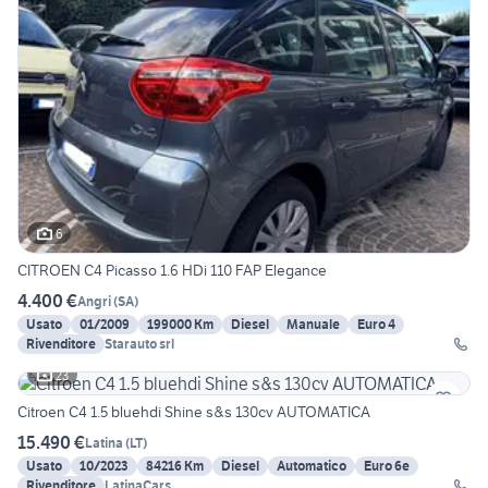
6
CITROEN C4 Picasso 1.6 HDi 110 FAP Elegance
4.400 €
Angri
(
SA
)
Usato
01/2009
199000 Km
Diesel
Manuale
Euro 4
Rivenditore
Starauto srl
23
Citroen C4 1.5 bluehdi Shine s&s 130cv AUTOMATICA
15.490 €
Latina
(
LT
)
Usato
10/2023
84216 Km
Diesel
Automatico
Euro 6e
Rivenditore
LatinaCars