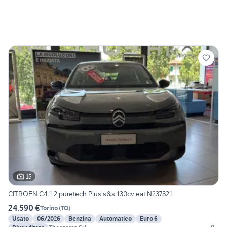
15
CITROEN C4 1.2 puretech Plus s&s 130cv eat N237821
24.590 €
Torino
(
TO
)
Usato
06/2026
Benzina
Automatico
Euro 6