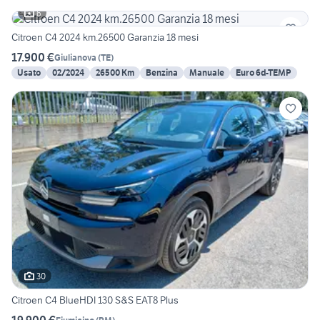
6
Citroen C4 2024 km.26500 Garanzia 18 mesi
17.900 €
Giulianova
(
TE
)
Usato
02/2024
26500 Km
Benzina
Manuale
Euro 6d-TEMP
30
Citroen C4 BlueHDI 130 S&S EAT8 Plus