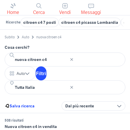
Home
Cerca
Vendi
Messaggi
citroen c4 7 posti
citroen c4 picasso Lombardia
cit
Ricerche
Subito
Auto
nuova citroen c4
Cosa cerchi?
Filtri
Auto
Salva ricerca
Dal più recente
508 risultati
Nuova citroen c4 in vendita