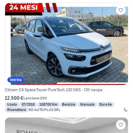
Vetrina
Citroen C4 SpaceTourer PureTech 130 S&S - OK neopa
12.500 €
Lanciano
(
CH
)
Usato
07/2018
108700 Km
Benzina
Manuale
Euro 6e
Rivenditore
RD AUTO PLUS SRL