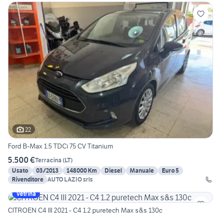
22
Ford B-Max 1.5 TDCi 75 CV Titanium
5.500 €
Terracina
(
LT
)
Usato
03/2013
148000 Km
Diesel
Manuale
Euro 5
Rivenditore
AUTO LAZIO srls
Vetrina
CITROEN C4 III 2021 - C4 1.2 puretech Max s&s 130c