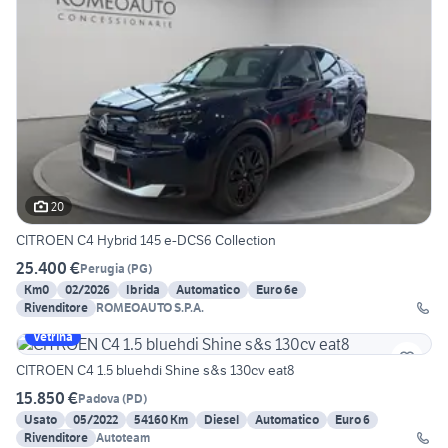
20
CITROEN C4 Hybrid 145 e-DCS6 Collection
25.400 €
Perugia
(
PG
)
Km0
02/2026
Ibrida
Automatico
Euro 6e
Rivenditore
ROMEOAUTO S.P.A.
Vetrina
CITROEN C4 1.5 bluehdi Shine s&s 130cv eat8
15.850 €
Padova
(
PD
)
Usato
05/2022
54160 Km
Diesel
Automatico
Euro 6
Rivenditore
Autoteam