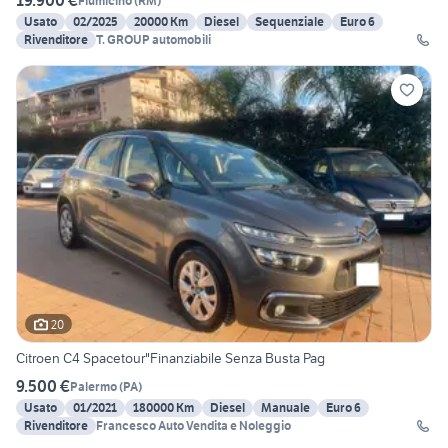
19.900 €
Fiumicino
(
RM
)
Usato
02/2025
20000 Km
Diesel
Sequenziale
Euro 6
Rivenditore
T. GROUP automobili
20
Citroen C4 Spacetour"Finanziabile Senza Busta Pag
9.500 €
Palermo
(
PA
)
Usato
01/2021
180000 Km
Diesel
Manuale
Euro 6
Rivenditore
Francesco Auto Vendita e Noleggio