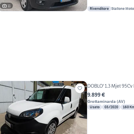
11
Rivenditore
Stallone Moto
DOBLO' 1.3 Mjet 95Cv 
9.899 €
Grottaminarda
(
AV
)
Usato
03/2020
160 K