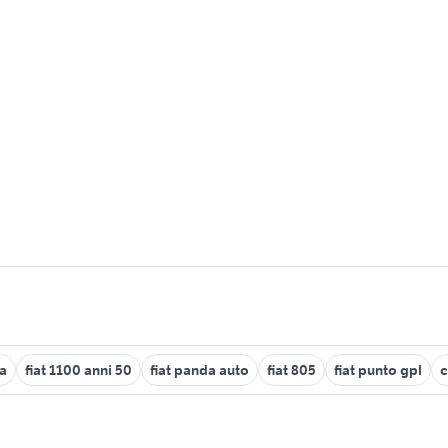
na
fiat 1100 anni 50
fiat panda auto
fiat 805
fiat punto gpl
c