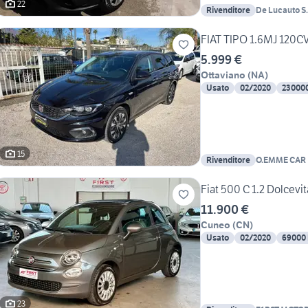
22
Rivenditore
De Lucauto S.r
FIAT TIPO 1.6MJ 120
5.999 €
Ottaviano
(
NA
)
Usato
02/2020
23000
15
Rivenditore
O.EMME CAR
Fiat 500 C 1.2 Dolcevit
11.900 €
Cuneo
(
CN
)
Usato
02/2020
69000
23