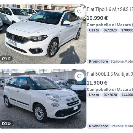
Fiat Tipo 1.6 Mjt S&S
10.990 €
Campobello di Mazara
Usato
07/2020
17000
17
Rivenditore
Stallone Moto
Fiat 500L 1.3 Multijet
11.900 €
Campobello di Mazara
Usato
02/2020
14400
15
Rivenditore
Stallone Moto