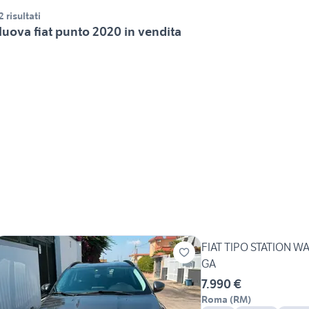
2 risultati
uova fiat punto 2020 in vendita
FIAT TIPO STATION W
GA
7.990 €
Roma
(
RM
)