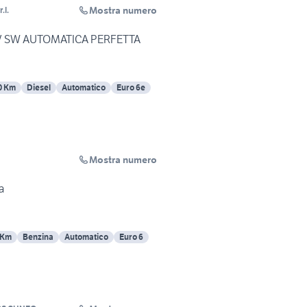
Mostra numero
.l.
CV SW AUTOMATICA PERFETTA
0 Km
Diesel
Automatico
Euro 6e
Mostra numero
a
 Km
Benzina
Automatico
Euro 6