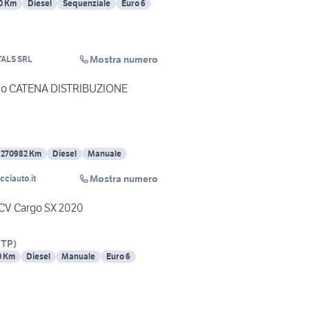
0 Km
Diesel
Sequenziale
Euro 6
Mostra numero
ALS SRL
nto CATENA DISTRIBUZIONE
270982 Km
Diesel
Manuale
Mostra numero
cciauto.it
95CV Cargo SX 2020
(
TP
)
0 Km
Diesel
Manuale
Euro 6