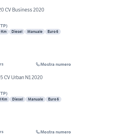
 120 CV Business 2020
(
TP
)
0 Km
Diesel
Manuale
Euro 6
Mostra numero
rs
 95 CV Urban N1 2020
(
TP
)
0 Km
Diesel
Manuale
Euro 6
Mostra numero
rs