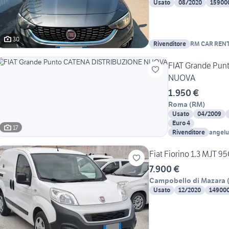
Usato
08/2020
15900
30
Rivenditore
RM CAR RENT
FIAT Grande Pu
NUOVA
1.950 €
Roma
(
RM
)
Usato
04/2009
Euro 4
17
Rivenditore
angelu
Fiat Fiorino 1.3 MJT 
7.900 €
Campobello di Mazara
Usato
12/2020
14900