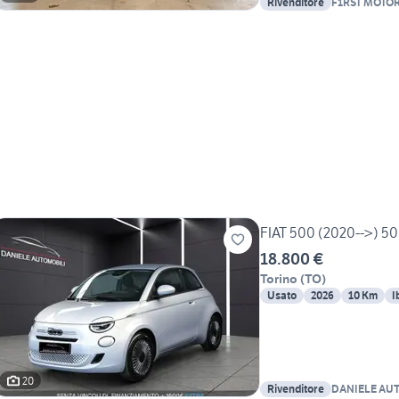
Rivenditore
F1RST MOTO
FIAT 500 (2020-->) 500
18.800 €
Torino
(
TO
)
Usato
2026
10 Km
I
20
Rivenditore
DANIELE AUT