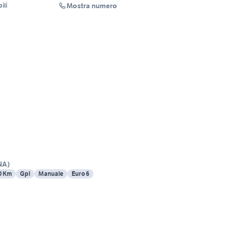
Mostra numero
ili
NA
)
0 Km
Gpl
Manuale
Euro 6