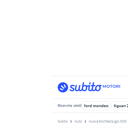
ford mondeo
tiguan 
Ricerche
simili
Subito
Auto
nuova ford fiesta gpl 2019