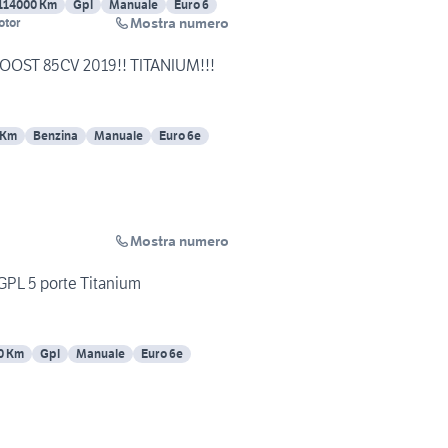
114000 Km
Gpl
Manuale
Euro 6
Mostra numero
otor
OOST 85CV 2019!! TITANIUM!!!
 Km
Benzina
Manuale
Euro 6e
Mostra numero
GPL 5 porte Titanium
0 Km
Gpl
Manuale
Euro 6e