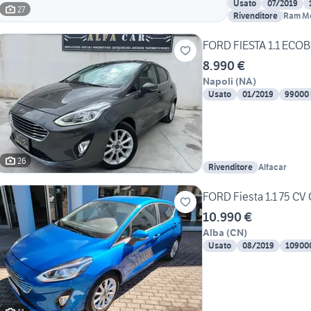
Usato
07/2019
27
Rivenditore
Ram M
FORD FIESTA 1.1 ECOB
8.990 €
Napoli
(
NA
)
Usato
01/2019
99000
26
Rivenditore
Alfacar
FORD Fiesta 1.1 75 CV 
10.990 €
Alba
(
CN
)
Usato
08/2019
10900