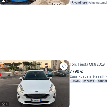
11
Rivenditore
Aime Automob
Ford Fiesta Mk8 2019
7.799 €
Casalnuovo di Napoli
(
Usato
01/2019
18000
6