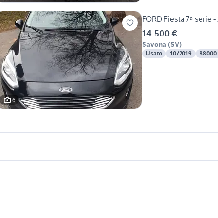
FORD Fiesta 7ª serie -
14.500 €
Savona
(
SV
)
Usato
10/2019
88000
6
icherche simili
Suggerimenti
ord fiesta gpl Piemonte
ford fiesta quattroruote
egade autocarro
panda usata sardegna privati
golf 8 gti
uova ford edge 2019
auto usate pescara
014
uova ferrari 2019
citroen ami 8
bmw 318d
dorigoni auto usate