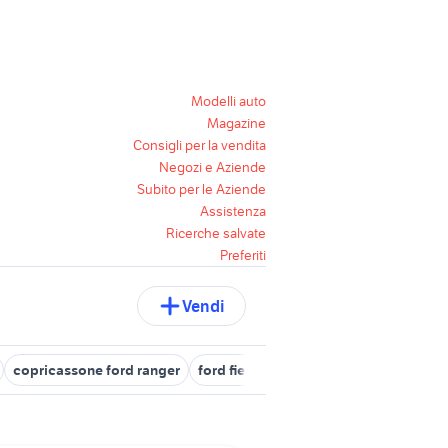
Modelli auto
Magazine
Consigli per la vendita
Negozi e Aziende
Subito per le Aziende
Assistenza
Ricerche salvate
Preferiti
Vendi
copricassone ford ranger
ford fiesta 2013
500 fiat 2019
vol