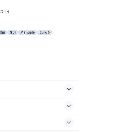
 2019
 Km
Gpl
Manuale
Euro 6
cerchi 500 abarth 17 usati
fiat punto usata bologna