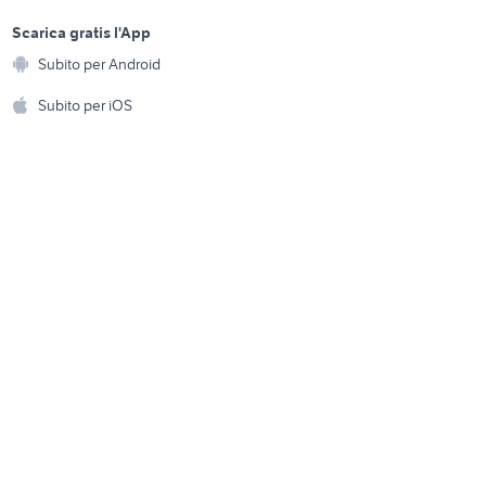
sports e hobby
ori auto
opel Novi Ligure
a
Scarica gratis l'App
Animali
imini
Subito per Android
seat ibiza 1997 accessori auto
ento e
Accessori per animali
hi
Subito per iOS
Musica e Film
omestici
Libri e Riviste
e Fai da te
Strumenti Musicali
amento e
ri
Sports
 i bambini
Biciclette
Collezionismo