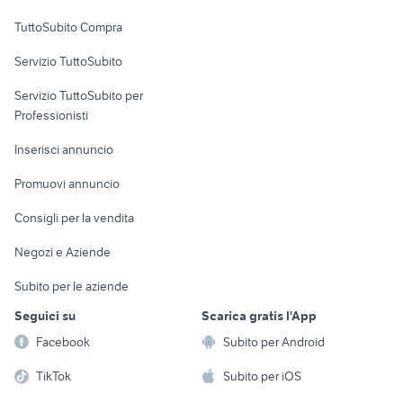
Uffici e Locali
TuttoSubito Compra
commerciali
Servizio TuttoSubito
elettronica
per la casa e la
sports e hobby
Servizio TuttoSubito per
persona
Informatica
Animali
Professionisti
Arredamento e
Console e
Accessori per
Casalinghi
Inserisci annuncio
Videogiochi
animali
Elettrodomestici
Promuovi annuncio
Audio/Video
Musica e Film
Giardino e Fai da te
Consigli per la vendita
Fotografia
Libri e Riviste
Abbigliamento e
Negozi e Aziende
Telefonia
Strumenti Musicali
Accessori
Subito per le aziende
Sports
Tutto per i bambini
Seguici su
Scarica gratis l'App
Biciclette
Facebook
Subito per Android
Collezionismo
TikTok
Subito per iOS