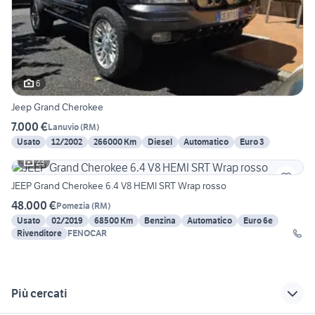
6
Jeep Grand Cherokee
7.000 €
Lanuvio
(
RM
)
Usato
12/2002
266000 Km
Diesel
Automatico
Euro 3
23
JEEP Grand Cherokee 6.4 V8 HEMI SRT Wrap rosso
48.000 €
Pomezia
(
RM
)
Usato
02/2019
68500 Km
Benzina
Automatico
Euro 6e
Rivenditore
FENOCAR
Più cercati