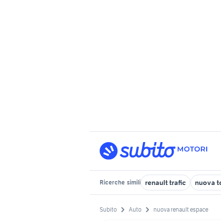
renault trafic
nuova t
Ricerche
simili
Subito
Auto
nuova renault espace