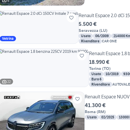
6
Renault Espace 2.0 dCi 150
5.500 €
Seravezza
(
LU
)
Usato
06/2009
214000 K
Vetrina
Rivenditore
CAR ONE
Renault Espace 1.8
18.990 €
Torino
(
TO
)
Usato
10/2019
930
Euro 6
22
Rivenditore
AUTOVAL
Renault Espace NUOVO 
41.300 €
Roma
(
RM
)
Usato
02/2025
13000