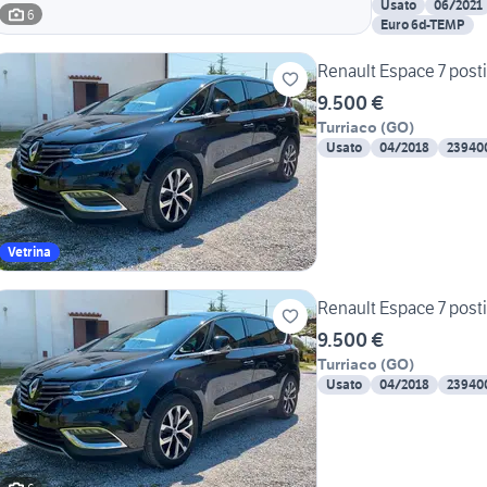
Usato
06/2021
6
Euro 6d-TEMP
Renault Espace 7 post
9.500 €
Turriaco
(
GO
)
Usato
04/2018
23940
Vetrina
Renault Espace 7 post
9.500 €
Turriaco
(
GO
)
Usato
04/2018
23940