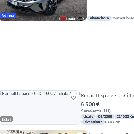
Vetrina
Rivenditore
Concessionari
Renault Espace 2.0 dCi 150
5.500 €
Seravezza
(
LU
)
Usato
06/2009
214000 K
28
Rivenditore
CAR ONE