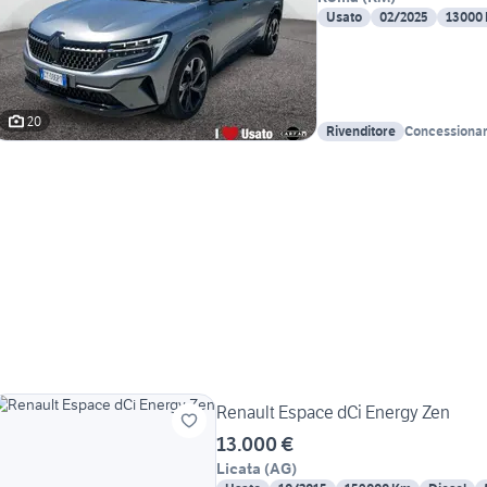
Usato
02/2025
13000
20
Rivenditore
Concessionari
Renault Espace dCi Energy Zen
13.000 €
Licata
(
AG
)