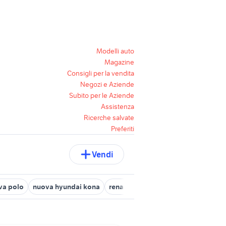
Modelli auto
Magazine
Consigli per la vendita
Negozi e Aziende
Subito per le Aziende
Assistenza
Ricerche salvate
Preferiti
Vendi
va polo
nuova hyundai kona
renault megane 2012
renault sce