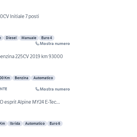
CV Initiale 7 posti
m
Diesel
Manuale
Euro 4
Mostra numero
 benzina 225CV 2019 km 93000
00 Km
Benzina
Automatico
Mostra numero
ENTE
esprit Alpine MY24 E-Tec...
 Km
Ibrida
Automatico
Euro 6