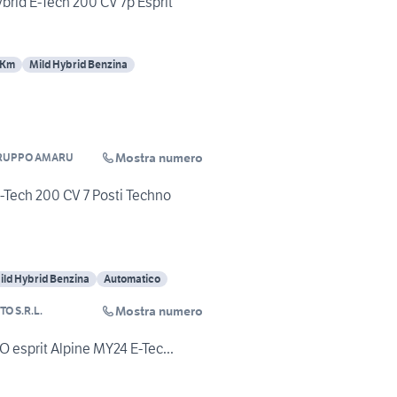
brid E-Tech 200 CV 7p Esprit
 Km
Mild Hybrid Benzina
Mostra numero
RUPPO AMARU
-Tech 200 CV 7 Posti Techno
ild Hybrid Benzina
Automatico
Mostra numero
O S.R.L.
esprit Alpine MY24 E-Tec...