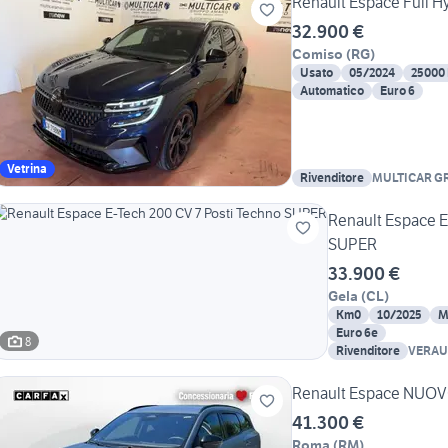
Renault Espace Full Hy
32.900 €
Comiso
(
RG
)
Usato
05/2024
25000
Automatico
Euro 6
Vetrina
Rivenditore
MULTICAR G
Renault Espace E
SUPER
33.900 €
Gela
(
CL
)
Km0
10/2025
M
Euro 6e
8
Rivenditore
VERAUT
Renault Espace NUOVO 
41.300 €
Roma
(
RM
)