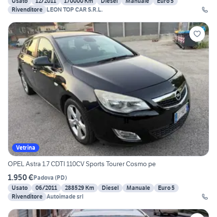
Usato
12/2011
170000 Km
Diesel
Manuale
Euro 5
Rivenditore
LEON TOP CAR S.R.L.
Vetrina
OPEL Astra 1.7 CDTI 110CV Sports Tourer Cosmo pe
1.950 €
Padova
(
PD
)
Usato
06/2011
288529 Km
Diesel
Manuale
Euro 5
Rivenditore
Autoimade srl