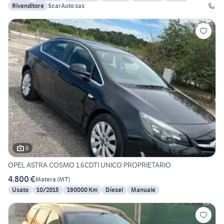
Rivenditore
ScarAuto sas
6
OPEL ASTRA COSMO 1.6CDTI UNICO PROPRIETARIO
4.800 €
Matera
(
MT
)
Usato
10/2015
190000 Km
Diesel
Manuale