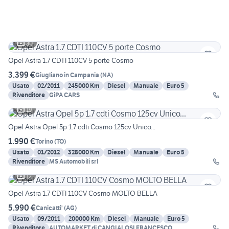
30
Opel Astra 1.7 CDTI 110CV 5 porte Cosmo
3.399 €
Giugliano in Campania
(
NA
)
Usato
02/2011
245000 Km
Diesel
Manuale
Euro 5
Rivenditore
GiPA CARS
19
Opel Astra Opel 5p 1.7 cdti Cosmo 125cv Unico...
1.990 €
Torino
(
TO
)
Usato
01/2012
328000 Km
Diesel
Manuale
Euro 5
Rivenditore
MS Automobili srl
12
Opel Astra 1.7 CDTI 110CV Cosmo MOLTO BELLA
5.990 €
Canicatti'
(
AG
)
Usato
09/2011
200000 Km
Diesel
Manuale
Euro 5
Rivenditore
AUTOMARKET di CANGIALOSI FRANCESCO