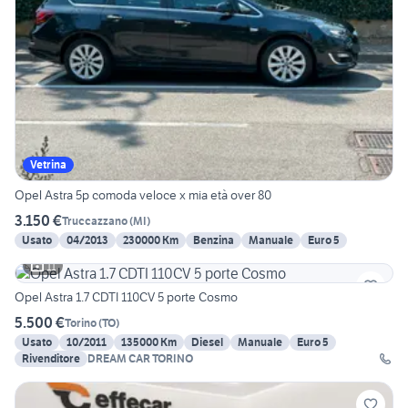
Vetrina
Opel Astra 5p comoda veloce x mia età over 80
3.150 €
Truccazzano
(
MI
)
Usato
04/2013
230000 Km
Benzina
Manuale
Euro 5
11
Opel Astra 1.7 CDTI 110CV 5 porte Cosmo
5.500 €
Torino
(
TO
)
Usato
10/2011
135000 Km
Diesel
Manuale
Euro 5
Rivenditore
DREAM CAR TORINO