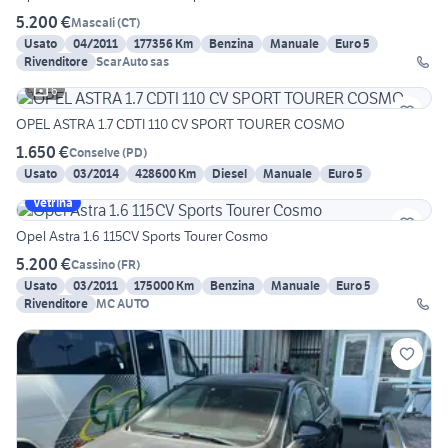
5.200 €
Mascali
(
CT
)
Usato
04/2011
177356 Km
Benzina
Manuale
Euro 5
Rivenditore
ScarAuto sas
6
OPEL ASTRA 1.7 CDTI 110 CV SPORT TOURER COSMO
1.650 €
Conselve
(
PD
)
Usato
03/2014
428600 Km
Diesel
Manuale
Euro 5
Vetrina
Opel Astra 1.6 115CV Sports Tourer Cosmo
5.200 €
Cassino
(
FR
)
Usato
03/2011
175000 Km
Benzina
Manuale
Euro 5
Rivenditore
MC AUTO