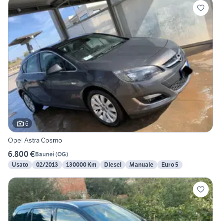
6
Opel Astra Cosmo
6.800 €
Baunei
(
OG
)
Usato
02/2013
130000 Km
Diesel
Manuale
Euro 5