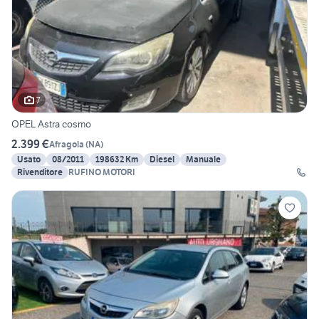
7
OPEL Astra cosmo
2.399 €
Afragola
(
NA
)
Usato
08/2011
198632 Km
Diesel
Manuale
Rivenditore
RUFINO MOTORI