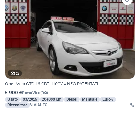
12
Opel Astra GTC 1.6 CDTI 110CV X NEO PATENTATI
5.900 €
Porto Viro
(
RO
)
Usato
03/2015
204000 Km
Diesel
Manuale
Euro 6
Rivenditore
VIVIAUTO