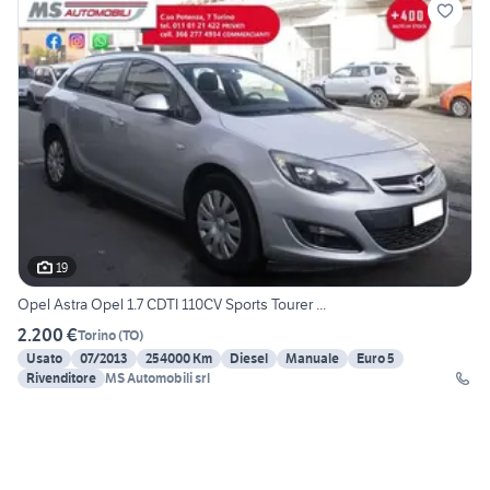
19
Opel Astra Opel 1.7 CDTI 110CV Sports Tourer ...
2.200 €
Torino
(
TO
)
Usato
07/2013
254000 Km
Diesel
Manuale
Euro 5
Rivenditore
MS Automobili srl