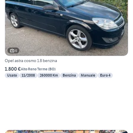
6
Opel astra cosmo 1.8 benzina
1.800 €
Alto Reno Terme
(
BO
)
Usato
11/2008
260000 Km
Benzina
Manuale
Euro 4