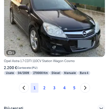
6
Opel Astra 1.7 CDTI 110CV Station Wagon Cosmo
2.200 €
Cartoceto
(
PU
)
Usato
04/2009
270000 Km
Diesel
Manuale
Euro 4
1
2
3
4
5
Più cercati