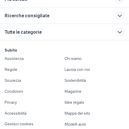
Correlati
Richerche simili
Suggerimenti
Ricerche consigliate
opel mokka cambio
opel astra 2015
opel astra hatchback
automatico
alfa 164 auto
citroen ami 8
opel astra 2022
toyota rav4
Tutte le categorie
opel frontera gpl
fiat 500x usata torino
navigatore opel
auto usate niscemi
auto usate reggio
opel ascona
astra
emilia
renault clio 1.8 16v auto
doblo trasporto disabili
motori
immobili
lavoro e servizi
opel astra cabrio
opel astra 2014
auto usate mantova
Subito
mitsubishi asx usata
dacia lodgy 7 posti
Auto
Appartamenti
Offerte di lavoro
opel agila prima
opel astra tuning
auto usate taranto
Assistenza
Chi siamo
renault captur usata sicilia
skoda kamiq metano usata
serie usata
privati
opel astra auto
Accessori Auto
Camere/Posti letto
Servizi
suzuki swift accessori auto
Regole
Lavora con noi
opel corsa cosmo
nissan patrol y60
opel astra ecom
volkswagen touran monovolume
Catania provincia
Moto e Scooter
Ville singole e a
Candidati in cerca di
auto
opel astra auto
Sicurezza
Sostenibilità
schiera
lavoro
doblo 1900 multijet
audi a3 sedan aziendale
Abruzzo
Accessori Moto
fari posteriori lancia ypsilon
maggiolino accessori auto Roma
Condizioni
Magazine
Terreni e rustici
Attrezzature di
Nautica
lavoro
bmw 320 2009 accessori auto
fiat 500 lounge in sardegna
Privacy
Idee regalo
Garage e box
t3 syncro
rimappare centralina
Caravan e Camper
Accessibilità
Mappa del sito
Loft, mansarde e
Veicoli commerciali
altro
Gestisci cookies
Modelli auto