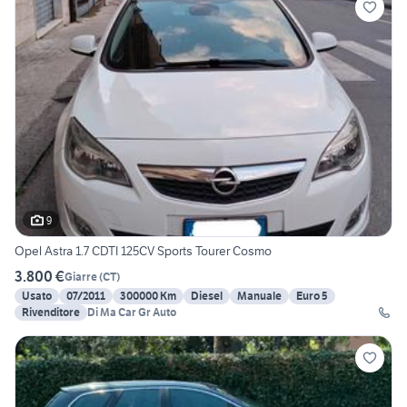
9
Opel Astra 1.7 CDTI 125CV Sports Tourer Cosmo
3.800 €
Giarre
(
CT
)
Usato
07/2011
300000 Km
Diesel
Manuale
Euro 5
Rivenditore
Di Ma Car Gr Auto