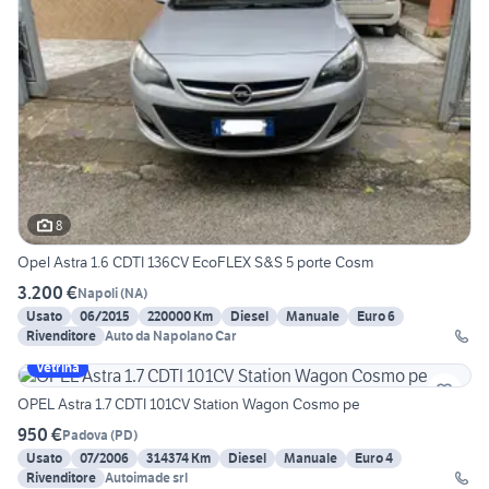
8
Opel Astra 1.6 CDTI 136CV EcoFLEX S&S 5 porte Cosm
3.200 €
Napoli
(
NA
)
Usato
06/2015
220000 Km
Diesel
Manuale
Euro 6
Rivenditore
Auto da Napolano Car
Vetrina
OPEL Astra 1.7 CDTI 101CV Station Wagon Cosmo pe
950 €
Padova
(
PD
)
Usato
07/2006
314374 Km
Diesel
Manuale
Euro 4
Rivenditore
Autoimade srl