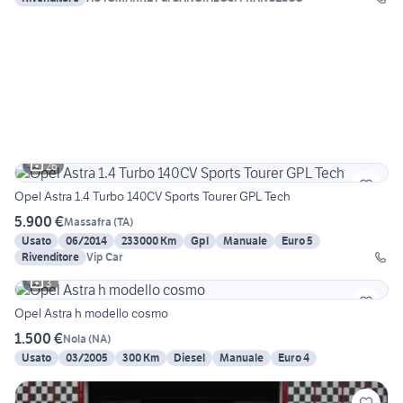
26
Opel Astra 1.4 Turbo 140CV Sports Tourer GPL Tech
5.900 €
Massafra
(
TA
)
Usato
06/2014
233000 Km
Gpl
Manuale
Euro 5
Rivenditore
Vip Car
3
Opel Astra h modello cosmo
1.500 €
Nola
(
NA
)
Usato
03/2005
300 Km
Diesel
Manuale
Euro 4