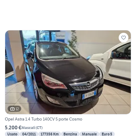
12
Opel Astra 1.4 Turbo 140CV 5 porte Cosmo
5.200 €
Mascali
(
CT
)
Usato
04/2011
177356 Km
Benzina
Manuale
Euro 5