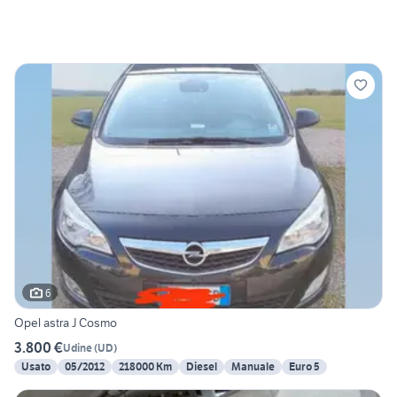
6
Opel astra J Cosmo
3.800 €
Udine
(
UD
)
Usato
05/2012
218000 Km
Diesel
Manuale
Euro 5