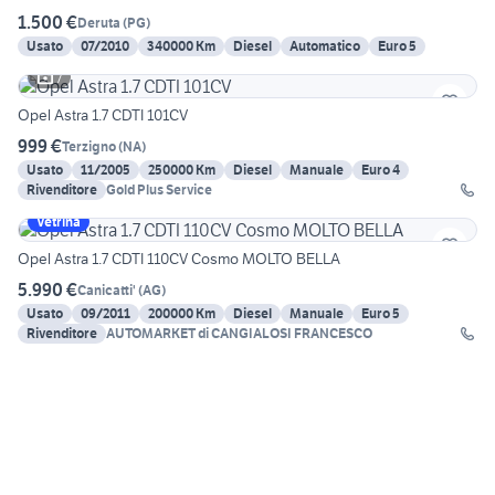
1.500 €
Deruta
(
PG
)
Usato
07/2010
340000 Km
Diesel
Automatico
Euro 5
7
Opel Astra 1.7 CDTI 101CV
999 €
Terzigno
(
NA
)
Usato
11/2005
250000 Km
Diesel
Manuale
Euro 4
Rivenditore
Gold Plus Service
Vetrina
Opel Astra 1.7 CDTI 110CV Cosmo MOLTO BELLA
5.990 €
Canicatti'
(
AG
)
Usato
09/2011
200000 Km
Diesel
Manuale
Euro 5
Rivenditore
AUTOMARKET di CANGIALOSI FRANCESCO