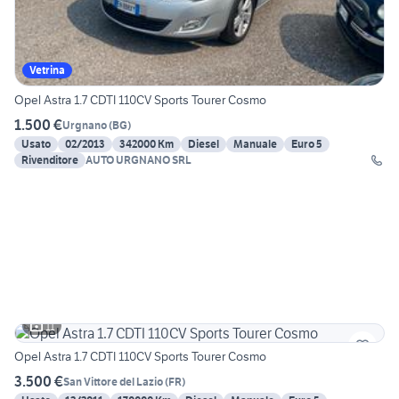
Vetrina
Opel Astra 1.7 CDTI 110CV Sports Tourer Cosmo
1.500 €
Urgnano
(
BG
)
Usato
02/2013
342000 Km
Diesel
Manuale
Euro 5
Rivenditore
AUTO URGNANO SRL
11
Opel Astra 1.7 CDTI 110CV Sports Tourer Cosmo
3.500 €
San Vittore del Lazio
(
FR
)