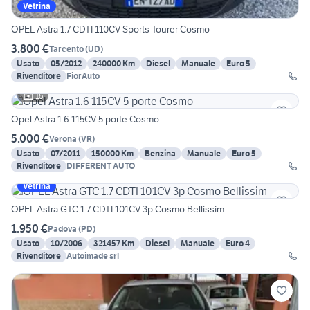
Vetrina
OPEL Astra 1.7 CDTI 110CV Sports Tourer Cosmo
3.800 €
Tarcento
(
UD
)
Usato
05/2012
240000 Km
Diesel
Manuale
Euro 5
Rivenditore
FiorAuto
16
Opel Astra 1.6 115CV 5 porte Cosmo
5.000 €
Verona
(
VR
)
Usato
07/2011
150000 Km
Benzina
Manuale
Euro 5
Rivenditore
DIFFERENT AUTO
Vetrina
OPEL Astra GTC 1.7 CDTI 101CV 3p Cosmo Bellissim
1.950 €
Padova
(
PD
)
Usato
10/2006
321457 Km
Diesel
Manuale
Euro 4
Rivenditore
Autoimade srl