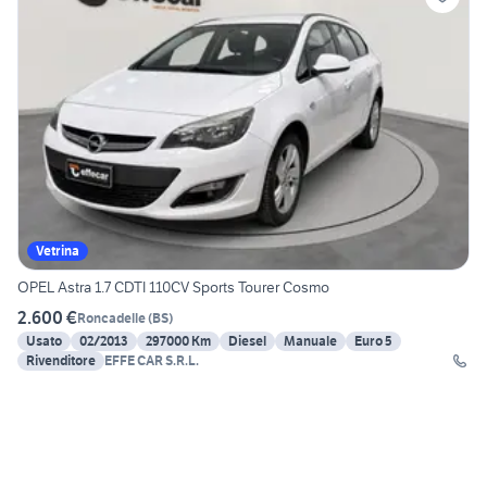
Vetrina
OPEL Astra 1.7 CDTI 110CV Sports Tourer Cosmo
2.600 €
Roncadelle
(
BS
)
Usato
02/2013
297000 Km
Diesel
Manuale
Euro 5
Rivenditore
EFFE CAR S.R.L.