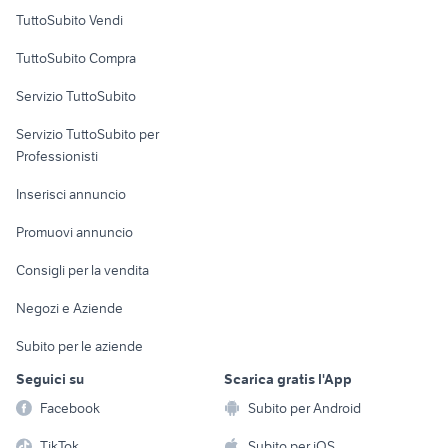
Case vacanza
TuttoSubito Vendi
Uffici e Locali
TuttoSubito Compra
commerciali
Servizio TuttoSubito
elettronica
per la casa e la
sports e hobby
Servizio TuttoSubito per
persona
Informatica
Animali
Professionisti
Arredamento e
Console e
Accessori per
Casalinghi
Inserisci annuncio
Videogiochi
animali
Elettrodomestici
Promuovi annuncio
Audio/Video
Musica e Film
Giardino e Fai da te
Consigli per la vendita
Fotografia
Libri e Riviste
Abbigliamento e
Negozi e Aziende
Telefonia
Strumenti Musicali
Accessori
Subito per le aziende
Sports
Tutto per i bambini
Seguici su
Scarica gratis l'App
Biciclette
Facebook
Subito per Android
Collezionismo
TikTok
Subito per iOS