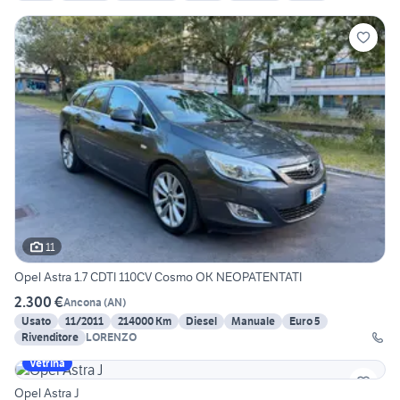
11
Opel Astra 1.7 CDTI 110CV Cosmo OK NEOPATENTATI
2.300 €
Ancona
(
AN
)
Usato
11/2011
214000 Km
Diesel
Manuale
Euro 5
Rivenditore
LORENZO
Vetrina
Opel Astra J