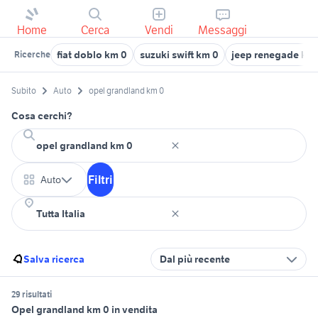
Home
Cerca
Vendi
Messaggi
fiat doblo km 0
suzuki swift km 0
jeep renegade km
Ricerche
Subito
Auto
opel grandland km 0
Cosa cerchi?
Filtri
Auto
Salva ricerca
Dal più recente
29 risultati
Opel grandland km 0 in vendita