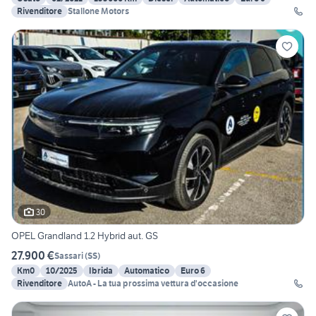
Rivenditore
Stallone Motors
30
OPEL Grandland 1.2 Hybrid aut. GS
27.900 €
Sassari
(
SS
)
Km0
10/2025
Ibrida
Automatico
Euro 6
Rivenditore
AutoA - La tua prossima vettura d'occasione