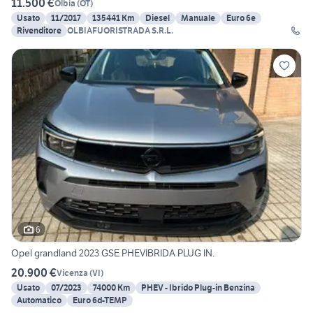
11.500 €
Olbia
(
OT
)
Usato
11/2017
135441 Km
Diesel
Manuale
Euro 6e
Rivenditore
OLBIAFUORISTRADA S.R.L.
6
Opel grandland 2023 GSE PHEVIBRIDA PLUG IN.
20.900 €
Vicenza
(
VI
)
Usato
07/2023
74000 Km
PHEV - Ibrido Plug-in Benzina
Automatico
Euro 6d-TEMP