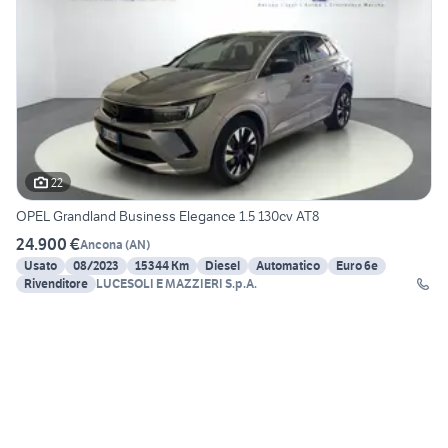
22
OPEL Grandland Business Elegance 1.5 130cv AT8
24.900 €
Ancona
(
AN
)
Usato
08/2023
15344 Km
Diesel
Automatico
Euro 6e
Rivenditore
LUCESOLI E MAZZIERI S.p.A.