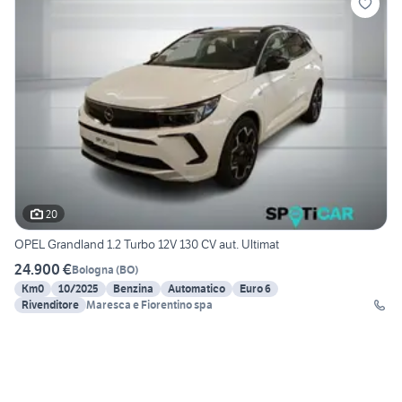
20
OPEL Grandland 1.2 Turbo 12V 130 CV aut. Ultimat
24.900 €
Bologna
(
BO
)
Km0
10/2025
Benzina
Automatico
Euro 6
Rivenditore
Maresca e Fiorentino spa