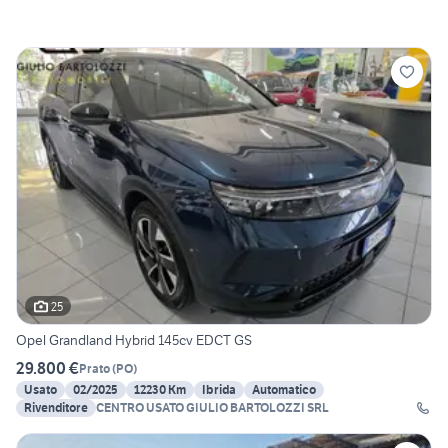
25
Opel Grandland Hybrid 145cv EDCT GS
29.800 €
Prato
(
PO
)
Usato
02/2025
12230 Km
Ibrida
Automatico
Rivenditore
CENTRO USATO GIULIO BARTOLOZZI SRL