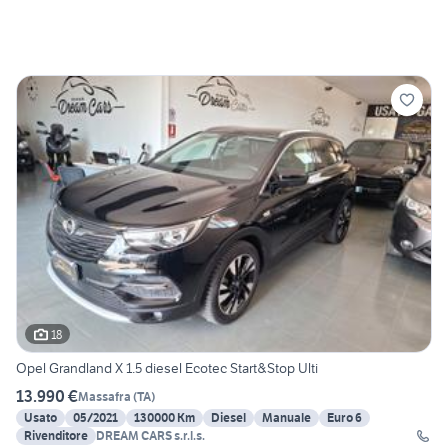
18
Opel Grandland X 1.5 diesel Ecotec Start&Stop Ulti
13.990 €
Massafra
(
TA
)
Usato
05/2021
130000 Km
Diesel
Manuale
Euro 6
Rivenditore
DREAM CARS s.r.l.s.