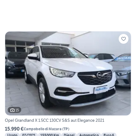
15
Opel Grandland X 1.5CC 130CV S&S aut Elegance 2021
15.990 €
Campobello di Mazara
(
TP
)
Usato
02/2021
155000 Km
Diesel
Automatico
Euro 6