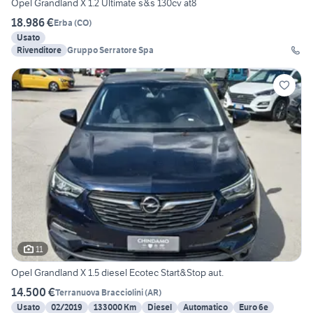
Opel Grandland X 1.2 Ultimate s&s 130cv at8
18.986 €
Erba
(
CO
)
Usato
Rivenditore
Gruppo Serratore Spa
11
Opel Grandland X 1.5 diesel Ecotec Start&Stop aut.
14.500 €
Terranuova Bracciolini
(
AR
)
Usato
02/2019
133000 Km
Diesel
Automatico
Euro 6e