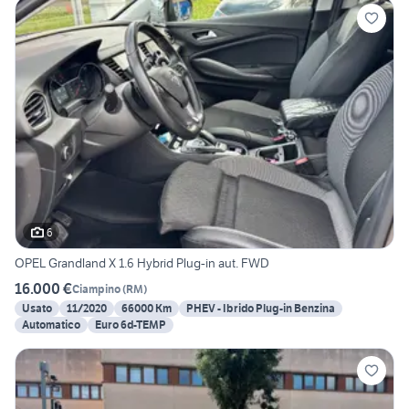
6
OPEL Grandland X 1.6 Hybrid Plug-in aut. FWD
16.000 €
Ciampino
(
RM
)
Usato
11/2020
66000 Km
PHEV - Ibrido Plug-in Benzina
Automatico
Euro 6d-TEMP