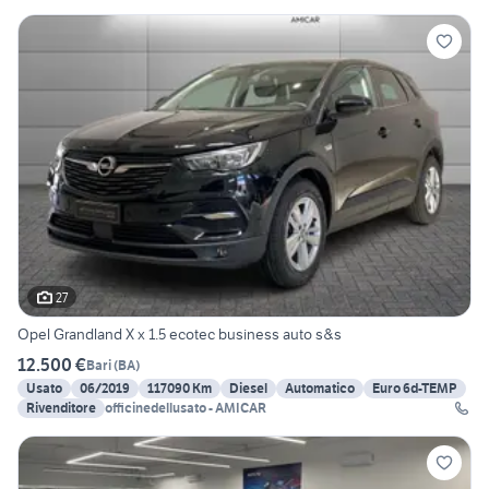
27
Opel Grandland X x 1.5 ecotec business auto s&s
12.500 €
Bari
(
BA
)
Usato
06/2019
117090 Km
Diesel
Automatico
Euro 6d-TEMP
Rivenditore
officinedellusato - AMICAR