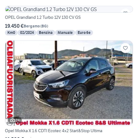
OPEL Grandland 1.2 Turbo 12V 130 CV GS
19.450 €
Bergamo
(
BG
)
Km0
02/2024
Benzina
Manuale
Euro 6e
24
Opel Mokka X 1.6 CDTI Ecotec 4x2 Start&Stop Ultima