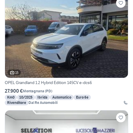
15
OPEL Grandland 1.2 Hybrid Edition 145CV e-dcs6
27.900 €
Montagnana
(
PD
)
Km0
10/2025
Ibrida
Automatico
Euro 6e
Rivenditore
Dal Re Automobili