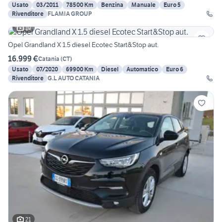
Usato
03/2011
78500 Km
Benzina
Manuale
Euro 5
Rivenditore
FLAMIA GROUP
19
Opel Grandland X 1.5 diesel Ecotec Start&Stop aut.
16.999 €
Catania
(
CT
)
Usato
07/2020
69900 Km
Diesel
Automatico
Euro 6
Rivenditore
G.L AUTO CATANIA
21