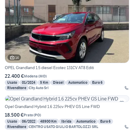
14
OPEL Grandland 1.5 diesel Ecotec 131CV AT8 Editi
22.400 €
Modena
(
MO
)
Usato
01/2024
5 Km
Diesel
Automatico
Euro 6
Rivenditore
City Auto Srl
Opel Grandland Hybrid 1.6 225cv PHEV GS Line FWD
18.500 €
Prato
(
PO
)
Usato
06/2022
48900 Km
Ibrida
Automatico
Euro 6
Rivenditore
CENTRO USATO GIULIO BARTOLOZZI SRL