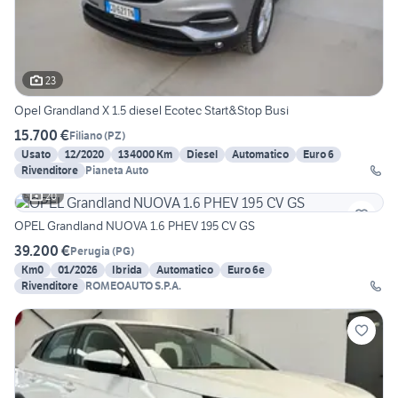
23
Opel Grandland X 1.5 diesel Ecotec Start&Stop Busi
15.700 €
Filiano
(
PZ
)
Usato
12/2020
134000 Km
Diesel
Automatico
Euro 6
Rivenditore
Pianeta Auto
20
OPEL Grandland NUOVA 1.6 PHEV 195 CV GS
39.200 €
Perugia
(
PG
)
Km0
01/2026
Ibrida
Automatico
Euro 6e
Rivenditore
ROMEOAUTO S.P.A.