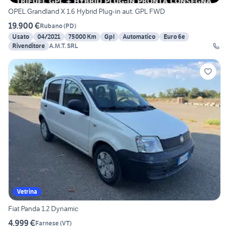
OPEL Grandland X 1.6 Hybrid Plug-in aut. GPL FWD
19.900 €
Rubano
(
PD
)
Usato
04/2021
75000 Km
Gpl
Automatico
Euro 6e
Rivenditore
A.M.T. SRL
Vetrina
Fiat Panda 1.2 Dynamic
4.999 €
Farnese
(
VT
)