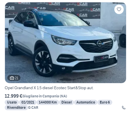
21
Opel Grandland X 1.5 diesel Ecotec Start&Stop aut.
12.999 €
Giugliano in Campania
(
NA
)
Usato
02/2021
144000 Km
Diesel
Automatico
Euro 6
Rivenditore
G CAR