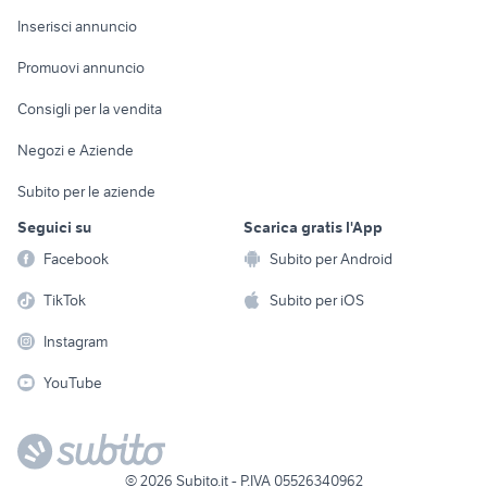
Arredamento e
Console e
Accessori per
Casalinghi
Inserisci annuncio
Videogiochi
animali
Elettrodomestici
Promuovi annuncio
Audio/Video
Musica e Film
Giardino e Fai da te
Consigli per la vendita
Fotografia
Libri e Riviste
Abbigliamento e
Negozi e Aziende
Telefonia
Strumenti Musicali
Accessori
Subito per le aziende
Sports
Tutto per i bambini
Seguici su
Scarica gratis l'App
Biciclette
Facebook
Subito per Android
Collezionismo
TikTok
Subito per iOS
Instagram
YouTube
©
2026
Subito.it - P.IVA 05526340962