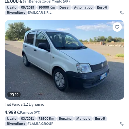
19.000 €
San Benedetto del Tronto
(
AP
)
Usato
05/2019
95000 Km
Diesel
Automatico
Euro 6
Rivenditore
EMILCAR S.R.L.
20
Fiat Panda 1.2 Dynamic
4.999 €
Farnese
(
VT
)
Usato
03/2011
78500 Km
Benzina
Manuale
Euro 5
Rivenditore
FLAMIA GROUP