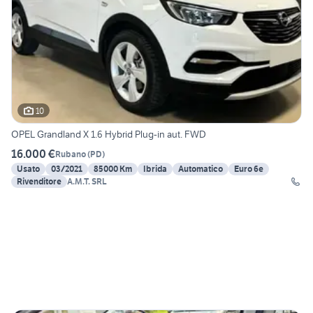
10
OPEL Grandland X 1.6 Hybrid Plug-in aut. FWD
16.000 €
Rubano
(
PD
)
Usato
03/2021
85000 Km
Ibrida
Automatico
Euro 6e
Rivenditore
A.M.T. SRL