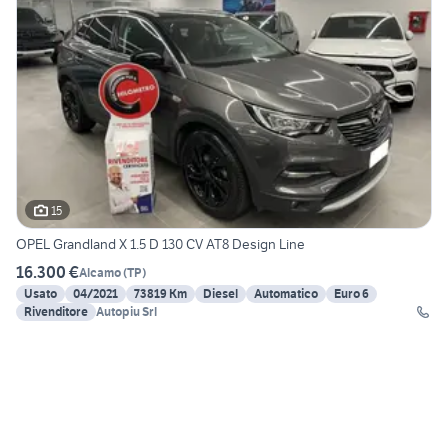
15
OPEL Grandland X 1.5 D 130 CV AT8 Design Line
16.300 €
Alcamo
(
TP
)
Usato
04/2021
73819 Km
Diesel
Automatico
Euro 6
Rivenditore
Autopiu Srl