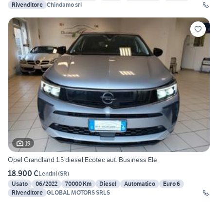
Rivenditore
Chindamo srl
19
Opel Grandland 1.5 diesel Ecotec aut. Business Ele
18.900 €
Lentini
(
SR
)
Usato
06/2022
70000 Km
Diesel
Automatico
Euro 6
Rivenditore
GLOBAL MOTORS SRLS