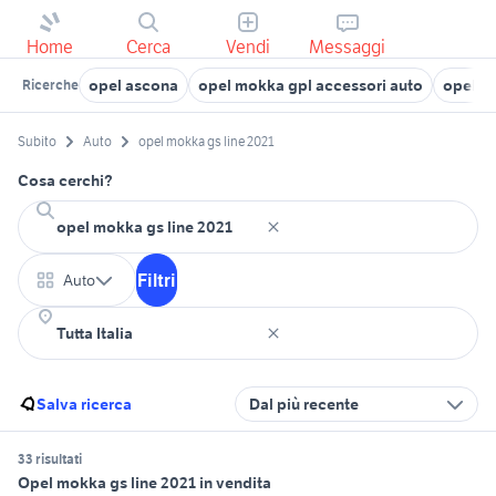
Home
Cerca
Vendi
Messaggi
opel ascona
opel mokka gpl accessori auto
opel m
Ricerche
Subito
Auto
opel mokka gs line 2021
Cosa cerchi?
Filtri
Auto
Salva ricerca
Dal più recente
33 risultati
Opel mokka gs line 2021 in vendita