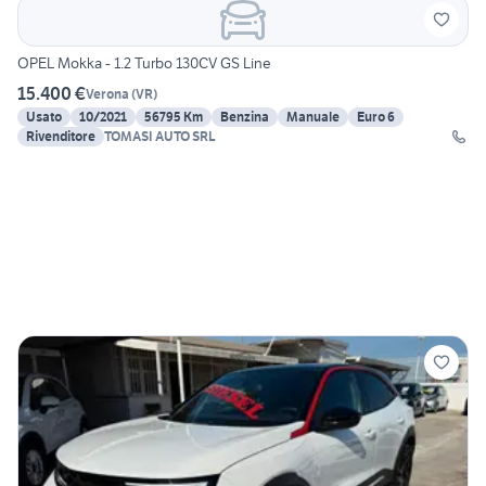
OPEL Mokka - 1.2 Turbo 130CV GS Line
15.400 €
Verona
(
VR
)
Usato
10/2021
56795 Km
Benzina
Manuale
Euro 6
Rivenditore
TOMASI AUTO SRL