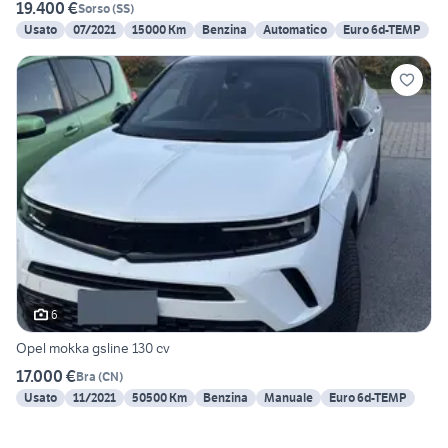
19.400 €
Sorso
(
SS
)
Usato
07/2021
15000 Km
Benzina
Automatico
Euro 6d-TEMP
6
Opel mokka gsline 130 cv
17.000 €
Bra
(
CN
)
Usato
11/2021
50500 Km
Benzina
Manuale
Euro 6d-TEMP