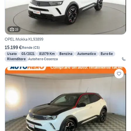
19
OPEL Mokka KL93899
15.199 €
Rende
(
CS
)
Usato
03/2021
81579 Km
Benzina
Automatico
Euro 6e
Rivenditore
Autohero Cosenza