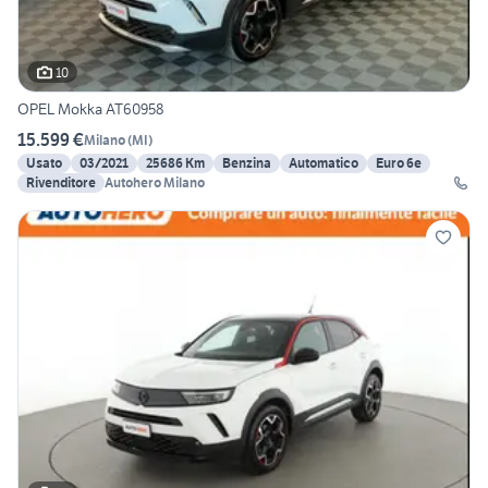
10
OPEL Mokka AT60958
15.599 €
Milano
(
MI
)
Usato
03/2021
25686 Km
Benzina
Automatico
Euro 6e
Rivenditore
Autohero Milano