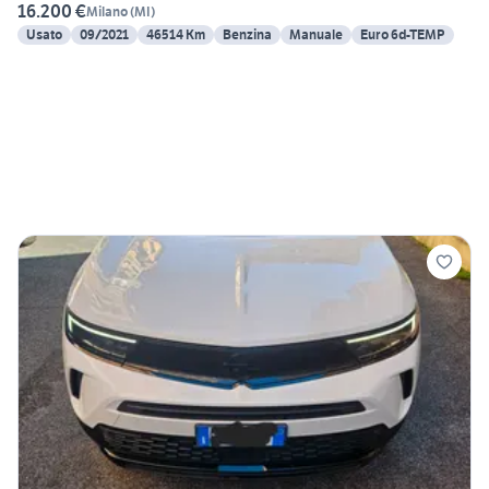
16.200 €
Milano
(
MI
)
Usato
09/2021
46514 Km
Benzina
Manuale
Euro 6d-TEMP