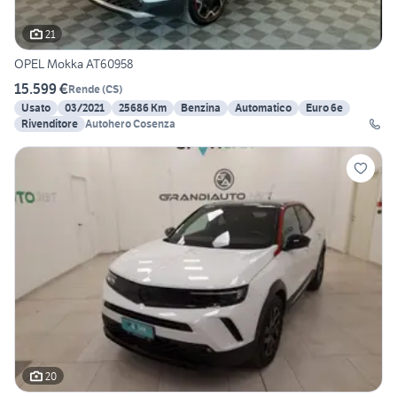
21
OPEL Mokka AT60958
15.599 €
Rende
(
CS
)
Usato
03/2021
25686 Km
Benzina
Automatico
Euro 6e
Rivenditore
Autohero Cosenza
20