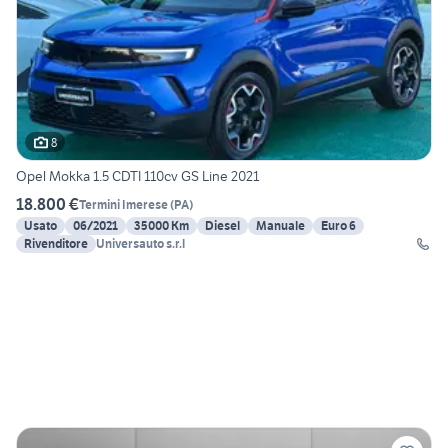
8
Opel Mokka 1.5 CDTI 110cv GS Line 2021
18.800 €
Termini Imerese
(
PA
)
Usato
06/2021
35000 Km
Diesel
Manuale
Euro 6
Rivenditore
Universauto s.r.l