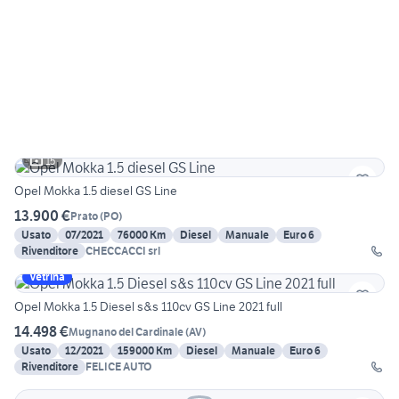
15
Opel Mokka 1.5 diesel GS Line
13.900 €
Prato
(
PO
)
Usato
07/2021
76000 Km
Diesel
Manuale
Euro 6
Rivenditore
CHECCACCI srl
Vetrina
Opel Mokka 1.5 Diesel s&s 110cv GS Line 2021 full
14.498 €
Mugnano del Cardinale
(
AV
)
Usato
12/2021
159000 Km
Diesel
Manuale
Euro 6
Rivenditore
FELICE AUTO