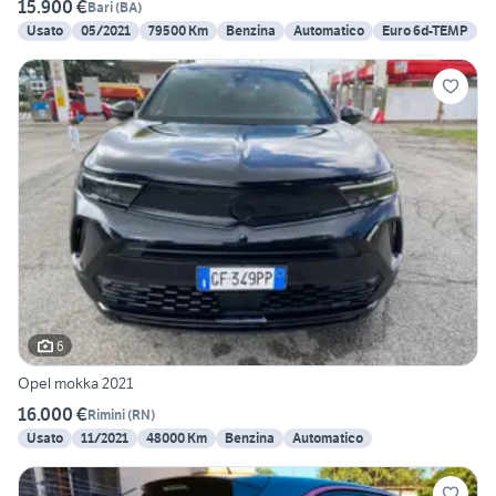
15.900 €
Bari
(
BA
)
Usato
05/2021
79500 Km
Benzina
Automatico
Euro 6d-TEMP
6
Opel mokka 2021
16.000 €
Rimini
(
RN
)
Usato
11/2021
48000 Km
Benzina
Automatico