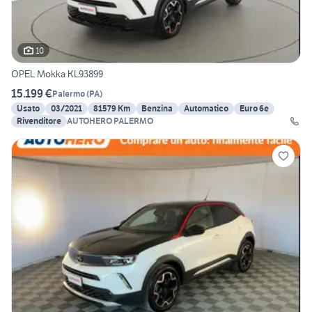
10
OPEL Mokka KL93899
15.199 €
Palermo
(
PA
)
Usato
03/2021
81579 Km
Benzina
Automatico
Euro 6e
Rivenditore
AUTOHERO PALERMO