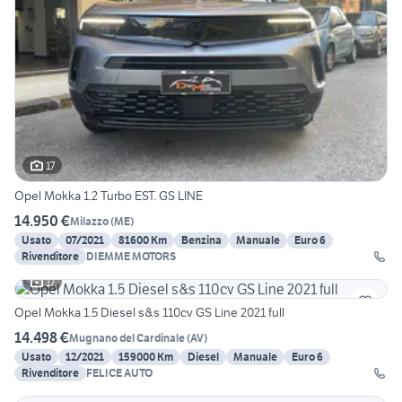
17
Opel Mokka 1.2 Turbo EST. GS LINE
14.950 €
Milazzo
(
ME
)
Usato
07/2021
81600 Km
Benzina
Manuale
Euro 6
Rivenditore
DIEMME MOTORS
17
Opel Mokka 1.5 Diesel s&s 110cv GS Line 2021 full
14.498 €
Mugnano del Cardinale
(
AV
)
Usato
12/2021
159000 Km
Diesel
Manuale
Euro 6
Rivenditore
FELICE AUTO