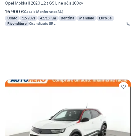
Opel Mokka II 2020 1.2 t GS Line s&s 100cv
16.900 €
Casale Monferrato
(
AL
)
Usato
12/2021
42713 Km
Benzina
Manuale
Euro 6e
Rivenditore
Grandiauto SRL