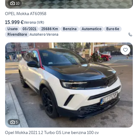
10
OPEL Mokka AT60958
15.999 €
Verona
(
VR
)
Usato
03/2021
25686 Km
Benzina
Automatico
Euro 6e
Rivenditore
Autohero Verona
5
Opel Mokka 2021 1.2 Turbo GS Line benzina 100 cv