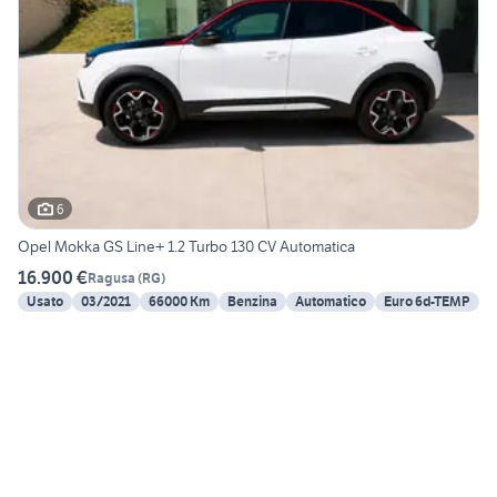
6
Opel Mokka GS Line+ 1.2 Turbo 130 CV Automatica
16.900 €
Ragusa
(
RG
)
Usato
03/2021
66000 Km
Benzina
Automatico
Euro 6d-TEMP