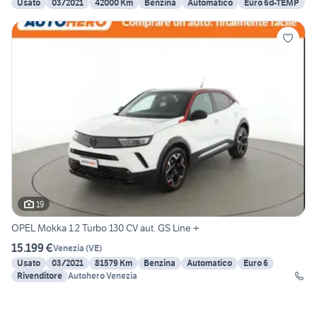
Usato
03/2021
42000 Km
Benzina
Automatico
Euro 6d-TEMP
19
OPEL Mokka 1.2 Turbo 130 CV aut. GS Line +
15.199 €
Venezia
(
VE
)
Usato
03/2021
81579 Km
Benzina
Automatico
Euro 6
Rivenditore
Autohero Venezia