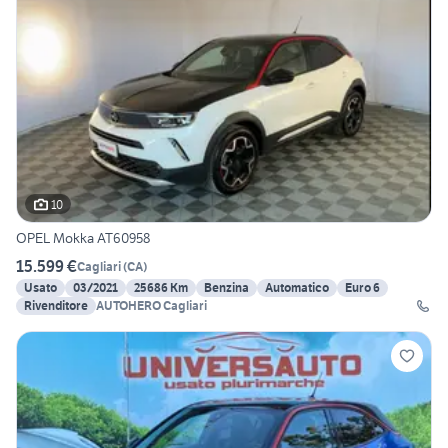
10
OPEL Mokka AT60958
15.599 €
Cagliari
(
CA
)
Usato
03/2021
25686 Km
Benzina
Automatico
Euro 6
Rivenditore
AUTOHERO Cagliari