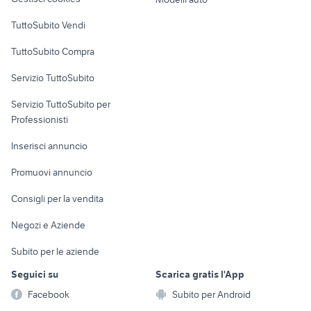
Case vacanza
TuttoSubito Vendi
Uffici e Locali
TuttoSubito Compra
commerciali
Servizio TuttoSubito
elettronica
per la casa e la
sports e hobby
Servizio TuttoSubito per
persona
Informatica
Animali
Professionisti
Arredamento e
Console e
Accessori per
Casalinghi
Inserisci annuncio
Videogiochi
animali
Elettrodomestici
Promuovi annuncio
Audio/Video
Musica e Film
Giardino e Fai da te
Consigli per la vendita
Fotografia
Libri e Riviste
Abbigliamento e
Negozi e Aziende
Telefonia
Strumenti Musicali
Accessori
Subito per le aziende
Sports
Tutto per i bambini
Seguici su
Scarica gratis l'App
Biciclette
Facebook
Subito per Android
Collezionismo