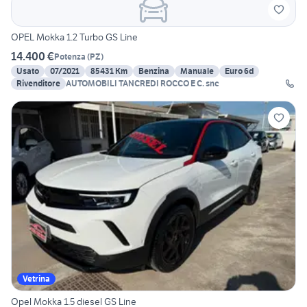
OPEL Mokka 1.2 Turbo GS Line
14.400 €
Potenza
(
PZ
)
Usato
07/2021
85431 Km
Benzina
Manuale
Euro 6d
Rivenditore
AUTOMOBILI TANCREDI ROCCO E C. snc
Vetrina
Opel Mokka 1.5 diesel GS Line