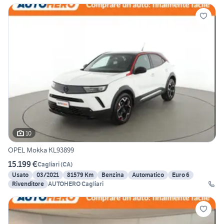
10
OPEL Mokka KL93899
15.199 €
Cagliari
(
CA
)
Usato
03/2021
81579 Km
Benzina
Automatico
Euro 6
Rivenditore
AUTOHERO Cagliari