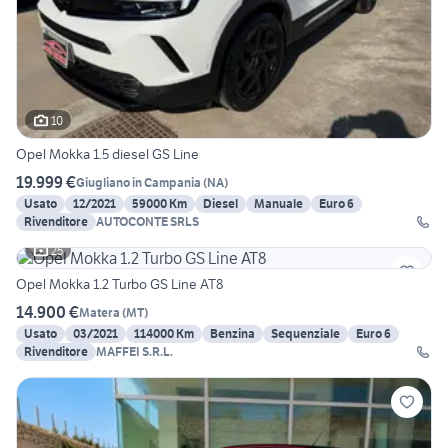
10
Opel Mokka 1.5 diesel GS Line
19.999 €
Giugliano in Campania
(
NA
)
Usato
12/2021
59000 Km
Diesel
Manuale
Euro 6
Rivenditore
AUTOCONTE SRLS
25
Opel Mokka 1.2 Turbo GS Line AT8
14.900 €
Matera
(
MT
)
Usato
03/2021
114000 Km
Benzina
Sequenziale
Euro 6
Rivenditore
MAFFEI S.R.L.