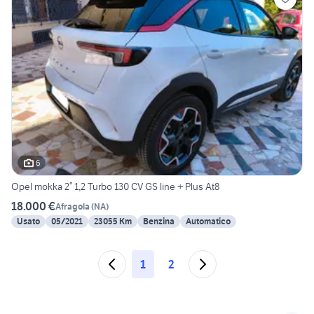
6
Opel mokka 2° 1,2 Turbo 130 CV GS line + Plus At8
18.000 €
Afragola
(
NA
)
Usato
05/2021
23055 Km
Benzina
Automatico
1
2