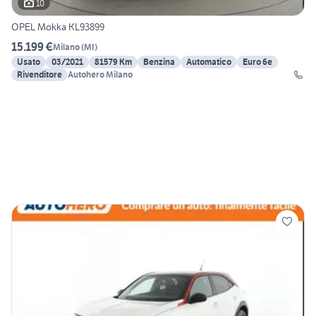
10
OPEL Mokka KL93899
15.199 €
Milano
(
MI
)
Usato
03/2021
81579 Km
Benzina
Automatico
Euro 6e
Rivenditore
Autohero Milano