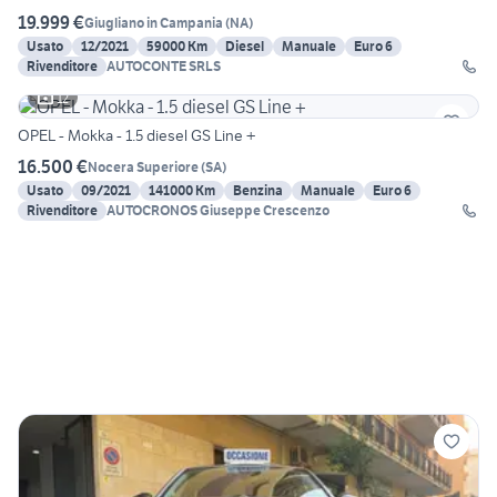
19.999 €
Giugliano in Campania
(
NA
)
Usato
12/2021
59000 Km
Diesel
Manuale
Euro 6
Rivenditore
AUTOCONTE SRLS
12
OPEL - Mokka - 1.5 diesel GS Line +
16.500 €
Nocera Superiore
(
SA
)
Usato
09/2021
141000 Km
Benzina
Manuale
Euro 6
Rivenditore
AUTOCRONOS Giuseppe Crescenzo