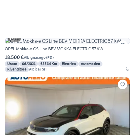
21
OPEL Mokka-e GS Line BEV MOKKA ELECTRIC 57 KW
18.500 €
Albignasego
(
PD
)
Usato
06/2021
68564 Km
Elettrica
Automatico
Rivenditore
Albicar Srl