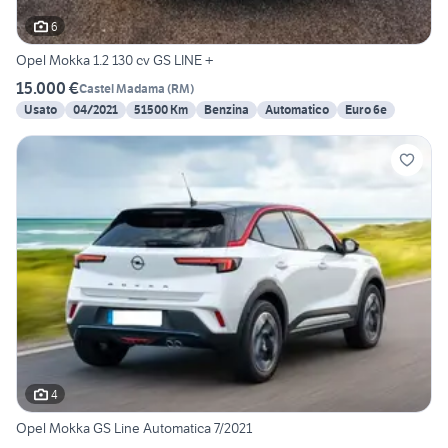
6
Opel Mokka 1.2 130 cv GS LINE +
15.000 €
Castel Madama
(
RM
)
Usato
04/2021
51500 Km
Benzina
Automatico
Euro 6e
4
Opel Mokka GS Line Automatica 7/2021