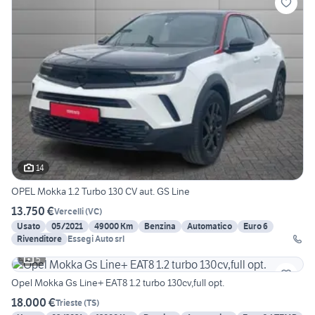
14
OPEL Mokka 1.2 Turbo 130 CV aut. GS Line
13.750 €
Vercelli
(
VC
)
Usato
05/2021
49000 Km
Benzina
Automatico
Euro 6
Rivenditore
Essegi Auto srl
5
Opel Mokka Gs Line+ EAT8 1.2 turbo 130cv,full opt.
18.000 €
Trieste
(
TS
)