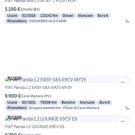
FIAT Panda VAN 1.3 M-JET 2 POSTI POP -
5.190 €
Corato
(
BA
)
Usato
02/2018
123142 Km
Diesel
Manuale
Euro 6
Rivenditore
COMMERCIALE CARRI
19
FIAT Panda 1.2 EASY S&S 69CV MY19
9.900 €
Cava Manara
(
PV
)
Usato
03/2021
70308 Km
Benzina
Manuale
Euro 6
Rivenditore
Gruppo Autotorino - Filiale di Cava Manara
25
FIAT Panda 1.2 LOUNGE 69CV E6