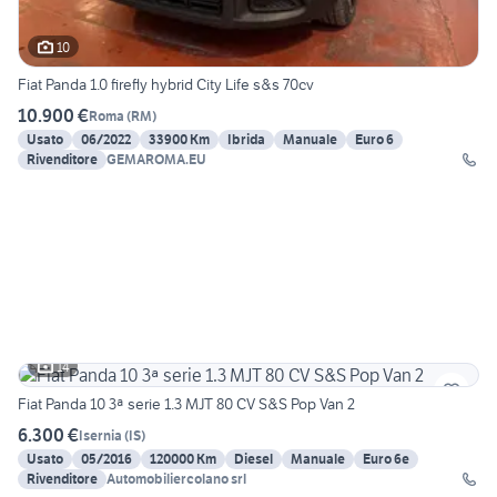
10
Fiat Panda 1.0 firefly hybrid City Life s&s 70cv
10.900 €
Roma
(
RM
)
Usato
06/2022
33900 Km
Ibrida
Manuale
Euro 6
Rivenditore
GEMAROMA.EU
14
Fiat Panda 10 3ª serie 1.3 MJT 80 CV S&S Pop Van 2
6.300 €
Isernia
(
IS
)
Usato
05/2016
120000 Km
Diesel
Manuale
Euro 6e
Rivenditore
Automobiliercolano srl