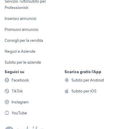
Servizio TuttoSubito per
persona
Informatica
Animali
Professionisti
Arredamento e
Console e
Accessori per
Casalinghi
Inserisci annuncio
Videogiochi
animali
Elettrodomestici
Promuovi annuncio
Audio/Video
Musica e Film
Giardino e Fai da te
Consigli per la vendita
Fotografia
Libri e Riviste
Abbigliamento e
Negozi e Aziende
Telefonia
Strumenti Musicali
Accessori
Subito per le aziende
Sports
Tutto per i bambini
Seguici su
Scarica gratis l'App
Biciclette
Facebook
Subito per Android
Collezionismo
TikTok
Subito per iOS
Instagram
YouTube