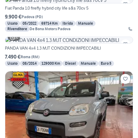
Fiat Panda 1.0 firefly hybrid city life s&s 70cv 5
9.900 €
Padova
(
PD
)
Usato
05/2022
69714 Km
Ibrida
Manuale
Rivenditore
De Bona Motors Padova
6
PANDA VAN 4x4 1.3 MJT CONDIZIONI IMPECCABILI
7.490 €
Roma
(
RM
)
Usato
08/2014
129000 Km
Diesel
Manuale
Euro 5