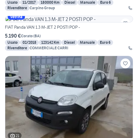
Usato
11/2017
180000 Km
Diesel
Manuale
Euro 6
Rivenditore
Carpino Group
Vetrina
FIAT Panda VAN 1.3 M-JET 2 POSTI POP -
5.190 €
Corato
(
BA
)
Usato
02/2018
123142 Km
Diesel
Manuale
Euro 6
Rivenditore
COMMERCIALE CARRI
21