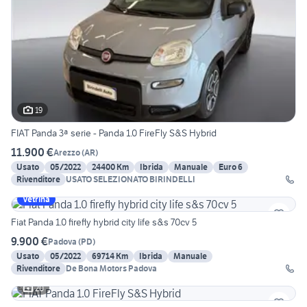
19
FIAT Panda 3ª serie - Panda 1.0 FireFly S&S Hybrid
11.900 €
Arezzo
(
AR
)
Usato
05/2022
24400 Km
Ibrida
Manuale
Euro 6
Rivenditore
USATO SELEZIONATO BIRINDELLI
Vetrina
Fiat Panda 1.0 firefly hybrid city life s&s 70cv 5
9.900 €
Padova
(
PD
)
Usato
05/2022
69714 Km
Ibrida
Manuale
Rivenditore
De Bona Motors Padova
20