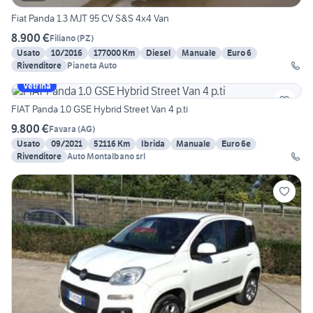
Fiat Panda 1.3 MJT 95 CV S&S 4x4 Van
8.900 €
Filiano
(
PZ
)
Usato
10/2016
177000 Km
Diesel
Manuale
Euro 6
Rivenditore
Pianeta Auto
Vetrina
FIAT Panda 1.0 GSE Hybrid Street Van 4 p.ti
9.800 €
Favara
(
AG
)
Usato
09/2021
52116 Km
Ibrida
Manuale
Euro 6e
Rivenditore
Auto Montalbano srl