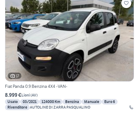
17
Fiat Panda 0.9 Benzina 4X4 -VAN-
8.999 €
Lioni
(
AV
)
Usato
03/2021
124000 Km
Benzina
Manuale
Euro 6
Rivenditore
AUTOLINE DI ZARRA PASQUALINO