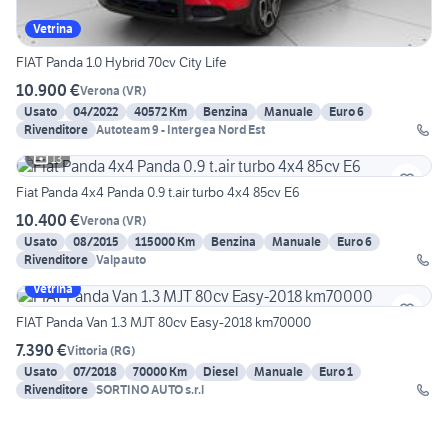
Vetrina
FIAT Panda 1.0 Hybrid 70cv City Life
10.900 €
Verona
(
VR
)
Usato
04/2022
40572 Km
Benzina
Manuale
Euro 6
Rivenditore
Autoteam 9 - Intergea Nord Est
13
Fiat Panda 4x4 Panda 0.9 t.air turbo 4x4 85cv E6
10.400 €
Verona
(
VR
)
Usato
08/2015
115000 Km
Benzina
Manuale
Euro 6
Rivenditore
Valpauto
Vetrina
FIAT Panda Van 1.3 MJT 80cv Easy-2018 km70000
7.390 €
Vittoria
(
RG
)
Usato
07/2018
70000 Km
Diesel
Manuale
Euro 1
Rivenditore
SORTINO AUTO s.r.l