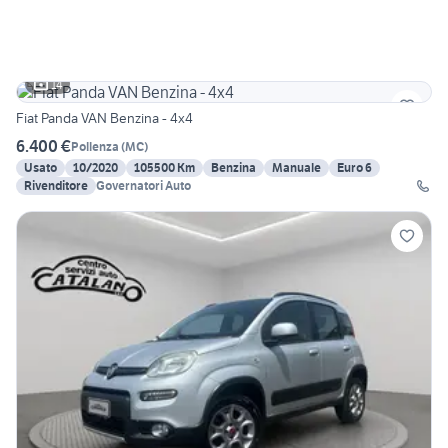
14
Fiat Panda VAN Benzina - 4x4
6.400 €
Pollenza
(
MC
)
Usato
10/2020
105500 Km
Benzina
Manuale
Euro 6
Rivenditore
Governatori Auto