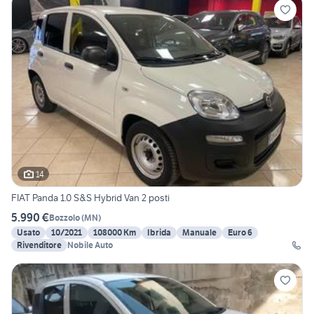
14
FIAT Panda 1.0 S&S Hybrid Van 2 posti
5.990 €
Bozzolo
(
MN
)
Usato
10/2021
108000 Km
Ibrida
Manuale
Euro 6
Rivenditore
Nobile Auto