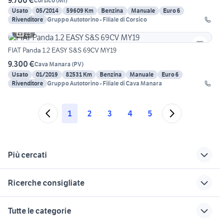
9.700 €
Corsico
(
MI
)
Usato
05/2014
59609 Km
Benzina
Manuale
Euro 6
Rivenditore
Gruppo Autotorino - Filiale di Corsico
23
FIAT Panda 1.2 EASY S&S 69CV MY19
9.300 €
Cava Manara
(
PV
)
Usato
01/2019
82531 Km
Benzina
Manuale
Euro 6
Rivenditore
Gruppo Autotorino - Filiale di Cava Manara
1
2
3
4
5
Più cercati
Correlati
Richerche simili
Suggerimenti
Ricerche consigliate
panda 4x4 900 turbo
panda van in sicilia
golf 8 gti
audi q3 usata sicilia
chevrolet spark
paraurti fiat panda
panda van 312
suzuki jimny diesel
Tutte le categorie
2006
cerchi audi a1
panda van auto
doblo trasporto disabili
auto Puglia