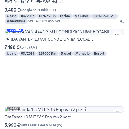
FIAT Panda 1.0 FireFly S&S Hybrid
9.400 €
Reggio nell'Emilia
(
RE
)
Usato
03/2022
107675 Km
Ibrida
Manuale
Euro 6d-TEMP
Rivenditore
SCHIATTI CLASS SRL
Vetrina
PANDA VAN 4x4 1.3 MJT CONDIZIONI IMPECCABILI
7.490 €
Roma
(
RM
)
Usato
08/2014
129000 Km
Diesel
Manuale
Euro 5
16
Fiat Panda 1.3 MJT S&S Pop Van 2 posti
5.990 €
Santa Maria del Molise
(
IS
)