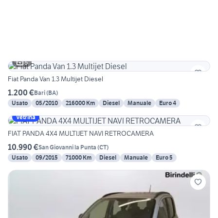
5
Fiat Panda Van 1.3 Multijet Diesel
1.200 €
Bari
(
BA
)
Usato
05/2010
216000 Km
Diesel
Manuale
Euro 4
Vetrina
FIAT PANDA 4X4 MULTIJET NAVI RETROCAMERA
10.990 €
San Giovanni la Punta
(
CT
)
Usato
09/2015
71000 Km
Diesel
Manuale
Euro 5