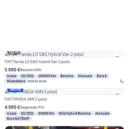
14
FIAT Panda 1.0 S&S Hybrid Van 2 posti
5.990 €
Bozzolo
(
MN
)
Usato
10/2021
108000 Km
Benzina
Manuale
Euro 6
Rivenditore
Nobile Auto
Vetrina
FIAT PANDA VAN 2 posti
4.990 €
Salgareda
(
TV
)
Usato
02/2021
90000 Km
Mild Hybrid Benzina
Manuale
Euro 6d-TEMP