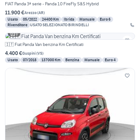
FIAT Panda 3ª serie - Panda 1.0 FireFly S&S Hybrid
11.900 €
Arezzo
(
AR
)
Usato
05/2022
24400 Km
Ibrida
Manuale
Euro 6
Rivenditore
USATO SELEZIONATO BIRINDELLI
6
🇮🇹 Fiat Panda Van benzina Km Certificati
4.400 €
Guspini
(
VS
)
Usato
07/2018
137000 Km
Benzina
Manuale
Euro 4