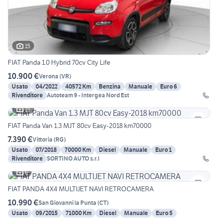
15
FIAT Panda 1.0 Hybrid 70cv City Life
10.900 €
Verona
(
VR
)
Usato
04/2022
40572 Km
Benzina
Manuale
Euro 6
Rivenditore
Autoteam 9 - Intergea Nord Est
19
FIAT Panda Van 1.3 MJT 80cv Easy-2018 km70000
7.390 €
Vittoria
(
RG
)
Usato
07/2018
70000 Km
Diesel
Manuale
Euro 1
Rivenditore
SORTINO AUTO s.r.l
6
FIAT PANDA 4X4 MULTIJET NAVI RETROCAMERA
10.990 €
San Giovanni la Punta
(
CT
)
Usato
09/2015
71000 Km
Diesel
Manuale
Euro 5