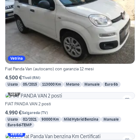
Vetrina
Fiat Panda Van (autocarro) con garanzia 12 mesi
4.500 €
Tivoli
(
RM
)
Usato
05/2015
113000 Km
Metano
Manuale
Euro 6b
6
FIAT PANDA VAN 2 posti
4.990 €
Salgareda
(
TV
)
Usato
02/2021
90000 Km
Mild Hybrid Benzina
Manuale
Euro 6d-TEMP
Vetrina