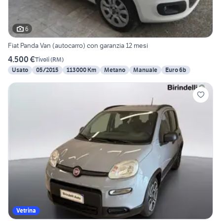
6
Fiat Panda Van (autocarro) con garanzia 12 mesi
4.500 €
Tivoli
(
RM
)
Usato
05/2015
113000 Km
Metano
Manuale
Euro 6b
Vetrina