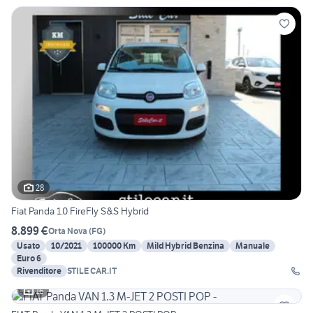
28
Fiat Panda 1.0 FireFly S&S Hybrid
8.899 €
Orta Nova
(
FG
)
Usato
10/2021
100000 Km
Mild Hybrid Benzina
Manuale
Euro 6
Rivenditore
STILE CAR.IT
16