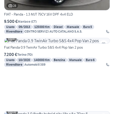
28
FIAT - Panda - 1.3 MJT 75CV 16V DPF 4x4 ELD
9.500 €
Maniace
(
CT
)
Usato
09/2013
125000 Km
Diesel
Manuale
Euro 5
Rivenditore
CENTRO SERVIZI AUTO CATALANO S.A.S.
8
Fiat Panda 0.9 TwinAir Turbo S&S 4x4 Pop Van 2 pos
7.200 €
Torino
(
TO
)
Usato
10/2020
140000 Km
Benzina
Manuale
Euro 6
Rivenditore
Automobili 389
18