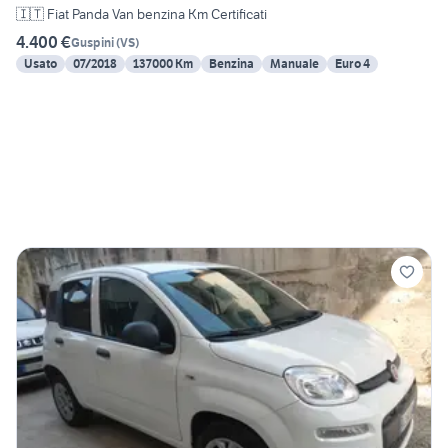
🇮🇹 Fiat Panda Van benzina Km Certificati
4.400 €
Guspini
(
VS
)
Usato
07/2018
137000 Km
Benzina
Manuale
Euro 4