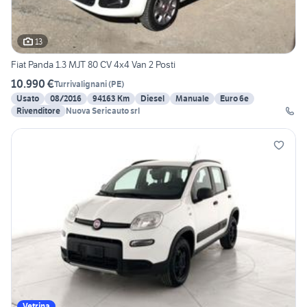
13
Fiat Panda 1.3 MJT 80 CV 4x4 Van 2 Posti
10.990 €
Turrivalignani
(
PE
)
Usato
08/2016
94163 Km
Diesel
Manuale
Euro 6e
Rivenditore
Nuova Sericauto srl
Vetrina