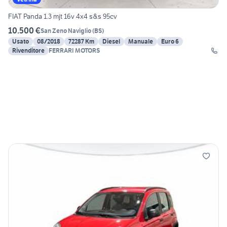
FIAT Panda 1.3 mjt 16v 4x4 s&s 95cv
10.500 €
San Zeno Naviglio
(
BS
)
Usato
08/2018
72287 Km
Diesel
Manuale
Euro 6
Rivenditore
FERRARI MOTORS