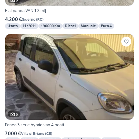
6
Fiat panda VAN 1.3 mtj
4.200 €
Siderno
(
RC
)
Usato
11/2011
190000 Km
Diesel
Manuale
Euro 4
6
Panda 3 serie hybrid van 4 posti
7.000 €
Villa di Briano
(
CE
)