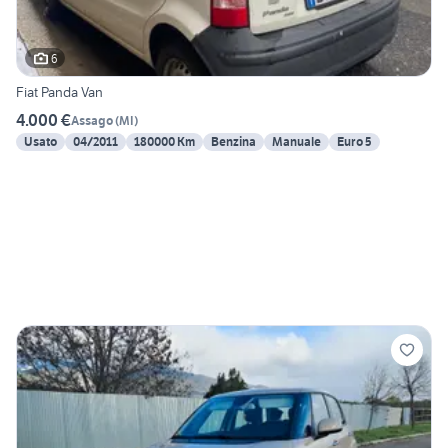
6
Fiat Panda Van
4.000 €
Assago
(
MI
)
Usato
04/2011
180000 Km
Benzina
Manuale
Euro 5