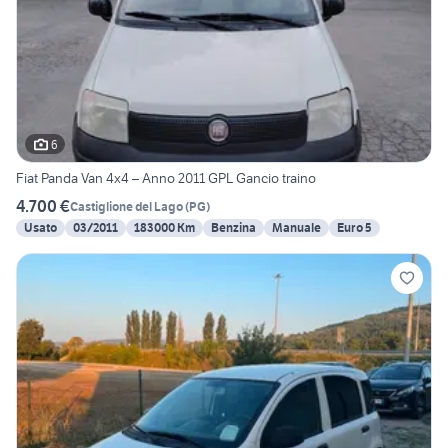
6
Fiat Panda Van 4x4 – Anno 2011 GPL Gancio traino
4.700 €
Castiglione del Lago
(
PG
)
Usato
03/2011
183000 Km
Benzina
Manuale
Euro 5