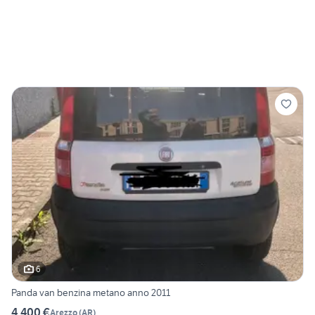
6
Panda van benzina metano anno 2011
4.400 €
Arezzo
(
AR
)