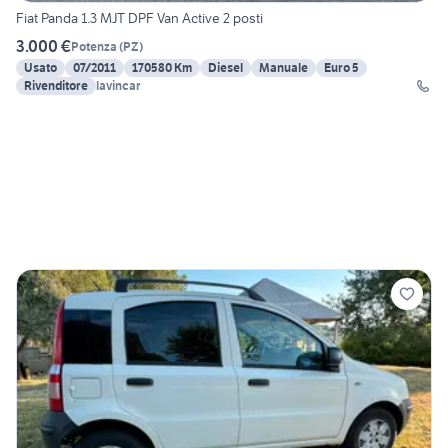
Fiat Panda 1.3 MJT DPF Van Active 2 posti
3.000 €
Potenza
(
PZ
)
Usato
07/2011
170580 Km
Diesel
Manuale
Euro 5
Rivenditore
lavincar