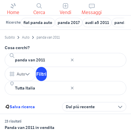
Home
Cerca
Vendi
Messaggi
fiat panda auto
panda 2017
audi a5 2011
panda us
Ricerche
Subito
Auto
panda van 2011
Cosa cerchi?
Filtri
Auto
Salva ricerca
Dal più recente
23 risultati
Panda van 2011 in vendita