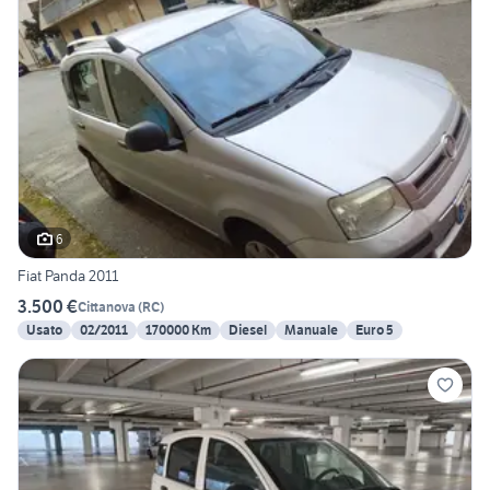
6
Fiat Panda 2011
3.500 €
Cittanova
(
RC
)
Usato
02/2011
170000 Km
Diesel
Manuale
Euro 5