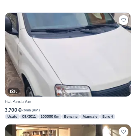
6
Fiat Panda Van
3.700 €
Roma
(
RM
)
Usato
09/2011
100000 Km
Benzina
Manuale
Euro 4