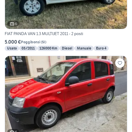
6
FIAT PANDA VAN 1.3 MULTIJET 2011 - 2 posti
5.000 €
Poggibonsi
(
SI
)
Usato
03/2011
126000 Km
Diesel
Manuale
Euro 4