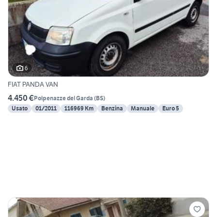
6
FIAT PANDA VAN
4.450 €
Polpenazze del Garda
(
BS
)
Usato
01/2011
116969 Km
Benzina
Manuale
Euro 5