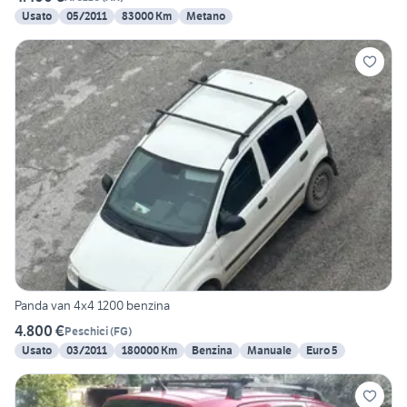
Usato
05/2011
83000 Km
Metano
Panda van 4x4 1200 benzina
4.800 €
Peschici
(
FG
)
Usato
03/2011
180000 Km
Benzina
Manuale
Euro 5