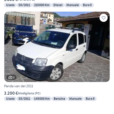
Usato
03/2011
215000 Km
Diesel
Manuale
Euro 5
6
Panda van del 2011
3.200 €
Modigliana
(
FC
)
Usato
03/2011
145000 Km
Benzina
Manuale
Euro 5