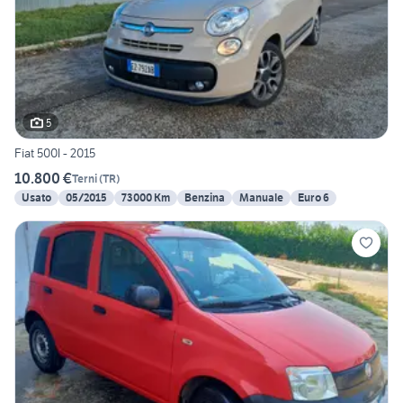
5
Fiat 500l - 2015
10.800 €
Terni
(
TR
)
Usato
05/2015
73000 Km
Benzina
Manuale
Euro 6