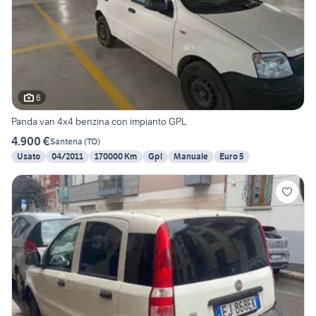
6
Panda van 4x4 benzina con impianto GPL
4.900 €
Santena
(
TO
)
Usato
04/2011
170000 Km
Gpl
Manuale
Euro 5