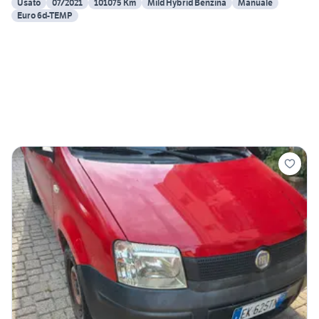
Usato
07/2021
101075 Km
Mild Hybrid Benzina
Manuale
Euro 6d-TEMP