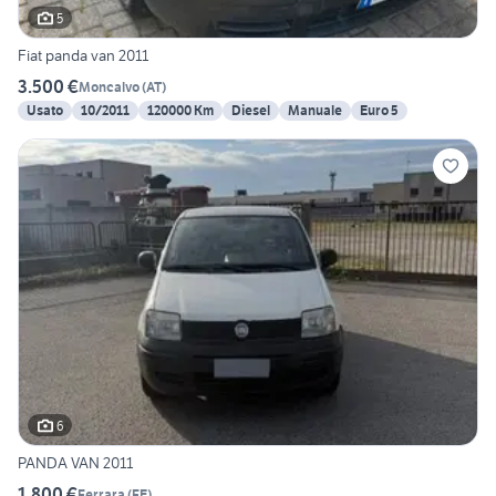
5
Fiat panda van 2011
3.500 €
Moncalvo
(
AT
)
Usato
10/2011
120000 Km
Diesel
Manuale
Euro 5
6
PANDA VAN 2011
1.800 €
Ferrara
(
FE
)