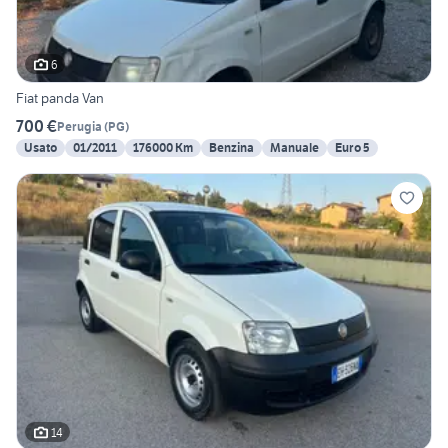
6
Fiat panda Van
700 €
Perugia
(
PG
)
Usato
01/2011
176000 Km
Benzina
Manuale
Euro 5
14