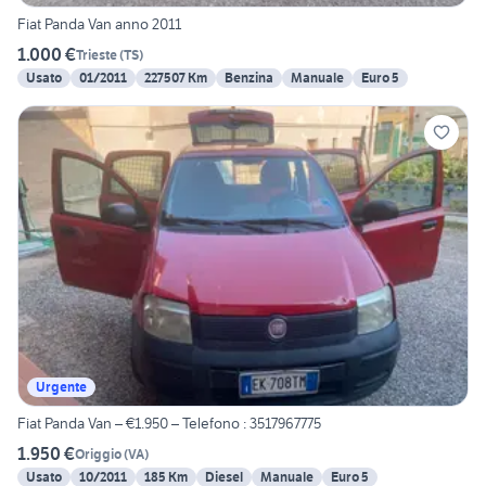
Fiat Panda Van anno 2011
1.000 €
Trieste
(
TS
)
Usato
01/2011
227507 Km
Benzina
Manuale
Euro 5
Urgente
Fiat Panda Van – €1.950 – Telefono : 3517967775
1.950 €
Origgio
(
VA
)
Usato
10/2011
185 Km
Diesel
Manuale
Euro 5