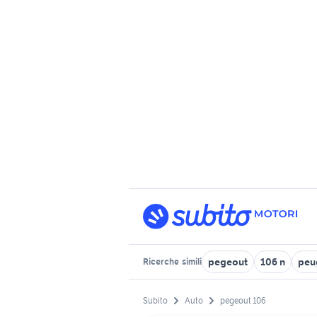
pegeout
106 n
peu
Ricerche
simili
Subito
Auto
pegeout 106