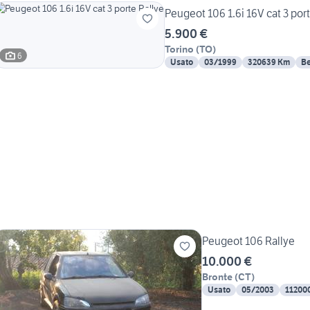
Peugeot 106 1.6i 16V cat 3 por
5.900 €
Torino
(
TO
)
6
Usato
03/1999
320639 Km
Be
Peugeot 106 Rallye
10.000 €
Bronte
(
CT
)
Usato
05/2003
11200