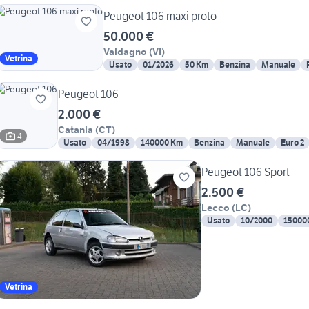
Peugeot 106 maxi proto
50.000 €
Valdagno
(
VI
)
Vetrina
Usato
01/2026
50 Km
Benzina
Manuale
Peugeot 106
2.000 €
Catania
(
CT
)
4
Usato
04/1998
140000 Km
Benzina
Manuale
Euro 2
Peugeot 106 Sport
2.500 €
Lecco
(
LC
)
Usato
10/2000
15000
Vetrina