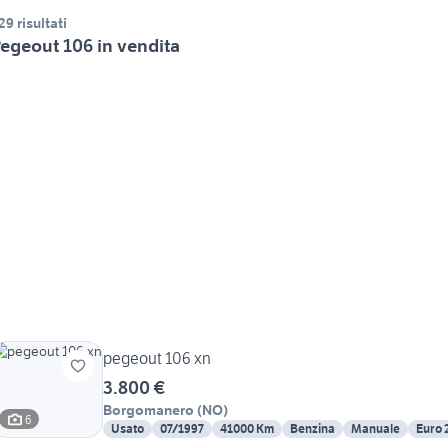
29 risultati
egeout 106 in vendita
pegeout 106 xn
3.800 €
Borgomanero
(
NO
)
6
Usato
07/1997
41000 Km
Benzina
Manuale
Euro 