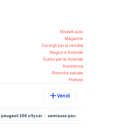
Modelli auto
Magazine
Consigli per la vendita
Negozi e Aziende
Subito per le Aziende
Assistenza
Ricerche salvate
Preferiti
Vendi
 peugeot 106 citycar
semiasse peugeot 106
peugeot 106 interni