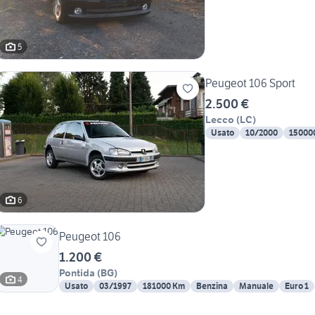
5
Peugeot 106 Sport
2.500 €
Lecco
(
LC
)
Usato
10/2000
15000
6
Peugeot 106
1.200 €
Pontida
(
BG
)
4
Usato
03/1997
181000 Km
Benzina
Manuale
Euro 1