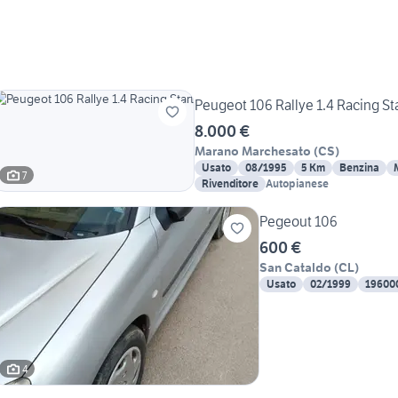
Peugeot 106 Rallye 1.4 Racing St
8.000 €
Marano Marchesato
(
CS
)
Usato
08/1995
5 Km
Benzina
7
Rivenditore
Autopianese
Pegeout 106
600 €
San Cataldo
(
CL
)
Usato
02/1999
19600
4