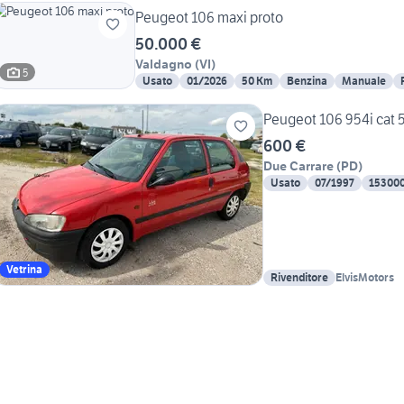
Peugeot 106 maxi proto
50.000 €
Valdagno
(
VI
)
5
Usato
01/2026
50 Km
Benzina
Manuale
Peugeot 106 954i cat 
600 €
Due Carrare
(
PD
)
Usato
07/1997
15300
Vetrina
Rivenditore
ElvisMotors