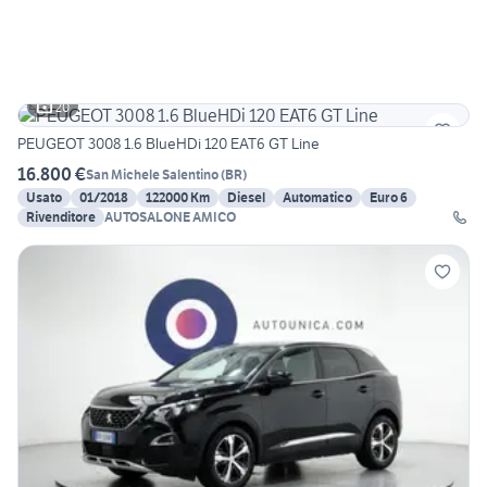
20
PEUGEOT 3008 1.6 BlueHDi 120 EAT6 GT Line
16.800 €
San Michele Salentino
(
BR
)
Usato
01/2018
122000 Km
Diesel
Automatico
Euro 6
Rivenditore
AUTOSALONE AMICO