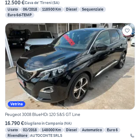
12.500 €
Cava de' Tirreni
(
SA
)
Usato
06/2018
118500 Km
Diesel
Sequenziale
Euro 6d-TEMP
Vetrina
Peugeot 3008 BlueHDi 120 S&S GT Line
16.790 €
Giugliano in Campania
(
NA
)
Usato
02/2018
148000 Km
Diesel
Automatico
Euro 6
Rivenditore
AUTOCONTE SRLS