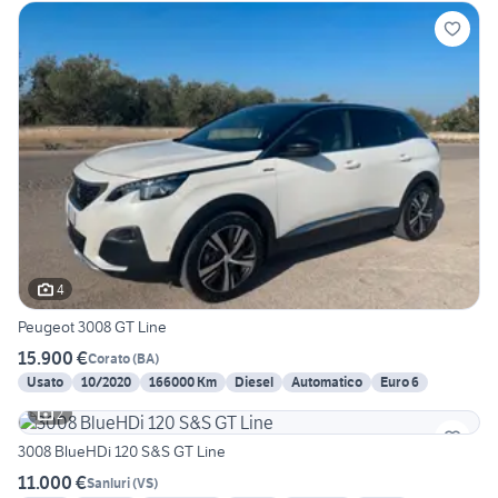
4
Peugeot 3008 GT Line
15.900 €
Corato
(
BA
)
Usato
10/2020
166000 Km
Diesel
Automatico
Euro 6
2
3008 BlueHDi 120 S&S GT Line
11.000 €
Sanluri
(
VS
)