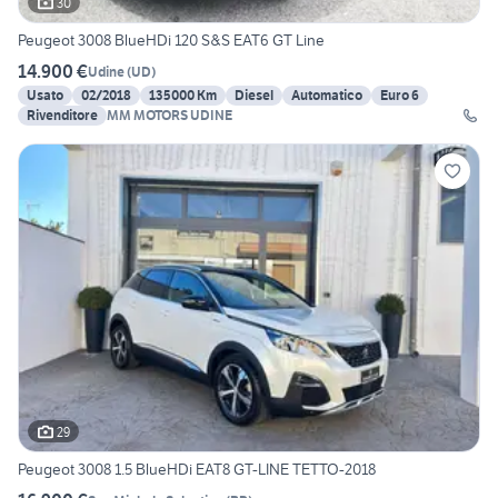
30
Peugeot 3008 BlueHDi 120 S&S EAT6 GT Line
14.900 €
Udine
(
UD
)
Usato
02/2018
135000 Km
Diesel
Automatico
Euro 6
Rivenditore
MM MOTORS UDINE
29
Peugeot 3008 1.5 BlueHDi EAT8 GT-LINE TETTO-2018