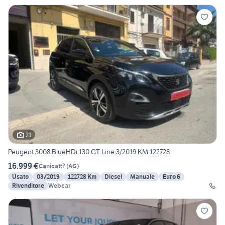
21
Peugeot 3008 BlueHDi 130 GT Line 3/2019 KM 122728
16.999 €
Canicatti'
(
AG
)
Usato
03/2019
122728 Km
Diesel
Manuale
Euro 6
Rivenditore
Webcar