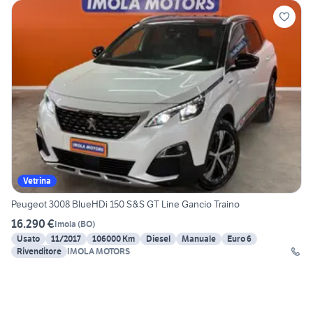
Vetrina
Peugeot 3008 BlueHDi 150 S&S GT Line Gancio Traino
16.290 €
Imola
(
BO
)
Usato
11/2017
106000 Km
Diesel
Manuale
Euro 6
Rivenditore
IMOLA MOTORS