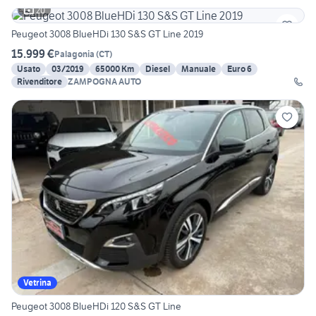
20
Peugeot 3008 BlueHDi 130 S&S GT Line 2019
15.999 €
Palagonia
(
CT
)
Usato
03/2019
65000 Km
Diesel
Manuale
Euro 6
Rivenditore
ZAMPOGNA AUTO
Vetrina
Peugeot 3008 BlueHDi 120 S&S GT Line