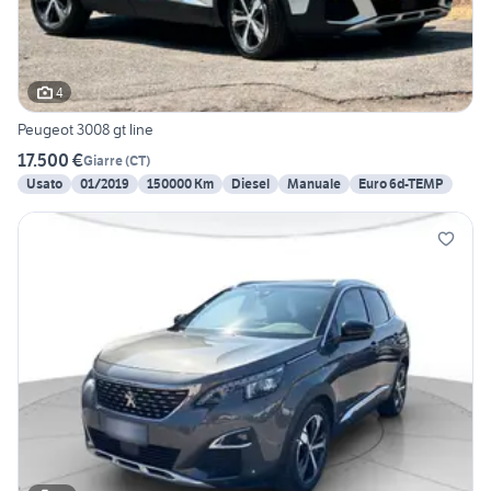
4
Peugeot 3008 gt line
17.500 €
Giarre
(
CT
)
Usato
01/2019
150000 Km
Diesel
Manuale
Euro 6d-TEMP