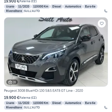
19.900 €
Falerna
(
CZ
)
Usato
11/2020
115000 Km
Diesel
Automatico
Euro 6e
Rivenditore
SULL'AUTO
28
Peugeot 3008 BlueHDi 130 S&S EAT8 GT Line - 2020
19.900 €
Falerna
(
CZ
)
Usato
11/2020
115000 Km
Diesel
Automatico
Euro 6e
Rivenditore
SULL'AUTO