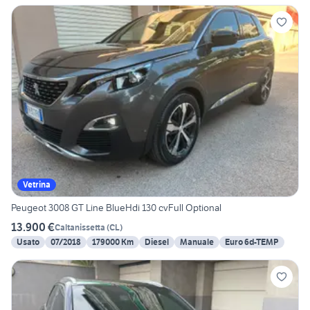
Vetrina
Peugeot 3008 GT Line BlueHdi 130 cvFull Optional
13.900 €
Caltanissetta
(
CL
)
Usato
07/2018
179000 Km
Diesel
Manuale
Euro 6d-TEMP