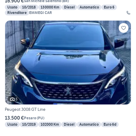
16.900 €
San Michele Salentino
(
BR
)
Usato
10/2018
130000 Km
Diesel
Automatico
Euro 6
Rivenditore
EMMEGI CAR
6
Peugeot 3008 GT Line
13.500 €
Pesaro
(
PU
)
Usato
10/2019
102000 Km
Diesel
Automatico
Euro 6d