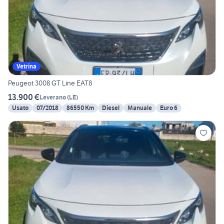
Vetrina
Peugeot 3008 GT Line EAT8
13.900 €
Leverano
(
LE
)
Usato
07/2018
86550 Km
Diesel
Manuale
Euro 6