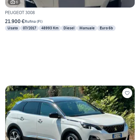
6
PEUGEOT 3008
21.900 €
Rufina
(
FI
)
Usato
07/2017
48993 Km
Diesel
Manuale
Euro 6b