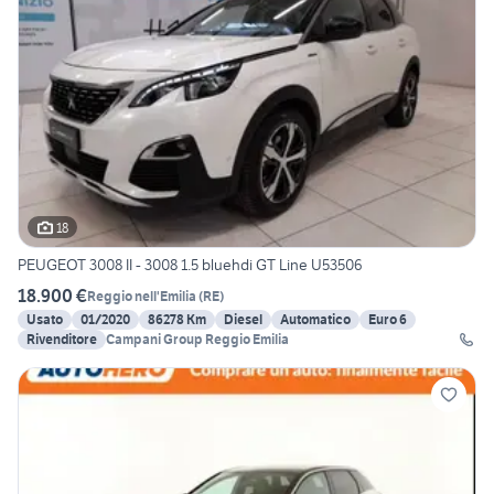
18
PEUGEOT 3008 II - 3008 1.5 bluehdi GT Line U53506
18.900 €
Reggio nell'Emilia
(
RE
)
Usato
01/2020
86278 Km
Diesel
Automatico
Euro 6
Rivenditore
Campani Group Reggio Emilia