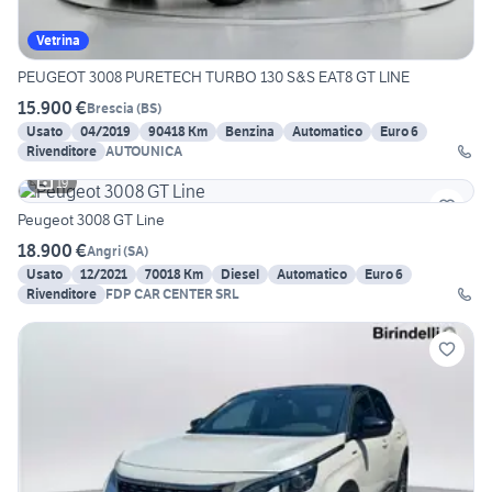
Vetrina
PEUGEOT 3008 PURETECH TURBO 130 S&S EAT8 GT LINE
15.900 €
Brescia
(
BS
)
Usato
04/2019
90418 Km
Benzina
Automatico
Euro 6
Rivenditore
AUTOUNICA
19
Peugeot 3008 GT Line
18.900 €
Angri
(
SA
)
Usato
12/2021
70018 Km
Diesel
Automatico
Euro 6
Rivenditore
FDP CAR CENTER SRL