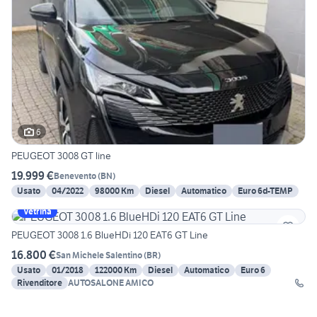
6
PEUGEOT 3008 GT line
19.999 €
Benevento
(
BN
)
Usato
04/2022
98000 Km
Diesel
Automatico
Euro 6d-TEMP
Vetrina
PEUGEOT 3008 1.6 BlueHDi 120 EAT6 GT Line
16.800 €
San Michele Salentino
(
BR
)
Usato
01/2018
122000 Km
Diesel
Automatico
Euro 6
Rivenditore
AUTOSALONE AMICO