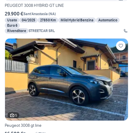
PEUGEOT 3008 HYBRID GT LINE
29.900 €
Sant'Anastasia
(
NA
)
Usato
04/2025
27850 Km
Mild Hybrid Benzina
Automatico
Euro 6
Rivenditore
STREETCAR SRL
5
Peugeot 3008 gt line