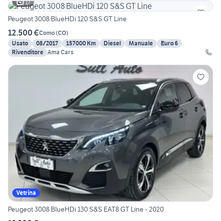
17
Peugeot 3008 BlueHDi 120 S&S GT Line
12.500 €
Como
(
CO
)
Usato
08/2017
157000 Km
Diesel
Manuale
Euro 6
Rivenditore
Ama Cars
Vetrina
Peugeot 3008 BlueHDi 130 S&S EAT8 GT Line - 2020