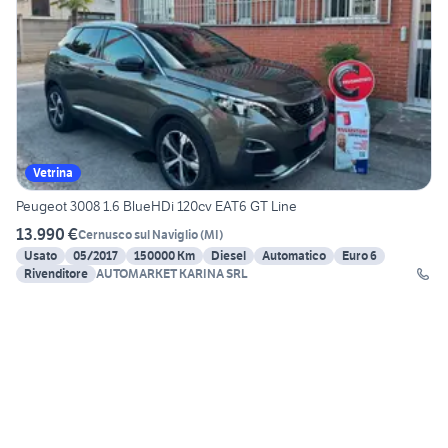
Vetrina
Peugeot 3008 1.6 BlueHDi 120cv EAT6 GT Line
13.990 €
Cernusco sul Naviglio
(
MI
)
Usato
05/2017
150000 Km
Diesel
Automatico
Euro 6
Rivenditore
AUTOMARKET KARINA SRL