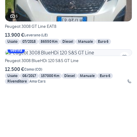
6
Peugeot 3008 GT Line EAT8
13.900 €
Leverano
(
LE
)
Usato
07/2018
86550 Km
Diesel
Manuale
Euro 6
Vetrina
Peugeot 3008 BlueHDi 120 S&S GT Line
12.500 €
Como
(
CO
)
Usato
08/2017
157000 Km
Diesel
Manuale
Euro 6
Rivenditore
Ama Cars