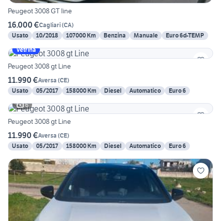
Peugeot 3008 GT line
16.000 €
Cagliari
(
CA
)
Usato
10/2018
107000 Km
Benzina
Manuale
Euro 6d-TEMP
Vetrina
Peugeot 3008 gt Line
11.990 €
Aversa
(
CE
)
Usato
05/2017
158000 Km
Diesel
Automatico
Euro 6
6
Peugeot 3008 gt Line
11.990 €
Aversa
(
CE
)
Usato
05/2017
158000 Km
Diesel
Automatico
Euro 6