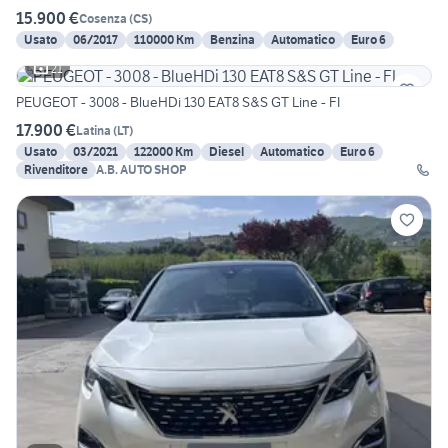
15.900 €
Cosenza
(
CS
)
Usato
06/2017
110000 Km
Benzina
Automatico
Euro 6
21
PEUGEOT - 3008 - BlueHDi 130 EAT8 S&S GT Line - FI
17.900 €
Latina
(
LT
)
Usato
03/2021
122000 Km
Diesel
Automatico
Euro 6
Rivenditore
A.B. AUTO SHOP