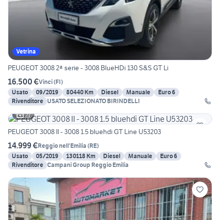
Vetrina
PEUGEOT 3008 2ª serie - 3008 BlueHDi 130 S&S GT Li
16.500 €
Vinci
(
FI
)
Usato
09/2019
80440 Km
Diesel
Manuale
Euro 6
Rivenditore
USATO SELEZIONATO BIRINDELLI
21
PEUGEOT 3008 II - 3008 1.5 bluehdi GT Line U53203
14.999 €
Reggio nell'Emilia
(
RE
)
Usato
05/2019
130118 Km
Diesel
Manuale
Euro 6
Rivenditore
Campani Group Reggio Emilia