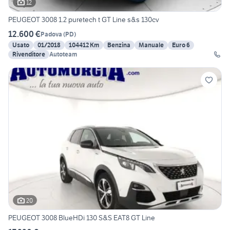
12
PEUGEOT 3008 1.2 puretech t GT Line s&s 130cv
12.600 €
Padova
(
PD
)
Usato
01/2018
104412 Km
Benzina
Manuale
Euro 6
Rivenditore
Autoteam
20
PEUGEOT 3008 BlueHDi 130 S&S EAT8 GT Line