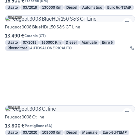
16.500 €
Frascati
(
RM
)
Usato
03/2019
130000 Km
Diesel
Automatico
Euro 6d-TEMP
24
Peugeot 3008 BlueHDi 150 S&S GT Line
13.490 €
Catania
(
CT
)
Usato
07/2018
160000 Km
Diesel
Manuale
Euro 6
Rivenditore
AUTOSALONE RICAUTO
6
Peugeot 3008 Gt line
13.800 €
Postiglione
(
SA
)
Usato
03/2020
108000 Km
Diesel
Manuale
Euro 6d-TEMP