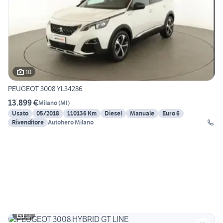
10
PEUGEOT 3008 YL34286
13.899 €
Milano
(
MI
)
Usato
05/2018
110136 Km
Diesel
Manuale
Euro 6
Rivenditore
Autohero Milano
13