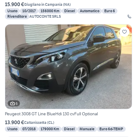
15.900 €
Giugliano in Campania
(
NA
)
Usato
10/2017
156000 Km
Diesel
Automatico
Euro 6
Rivenditore
AUTOCONTE SRLS
6
Peugeot 3008 GT Line BlueHdi 130 cvFull Optional
13.900 €
Caltanissetta
(
CL
)
Usato
07/2018
179000 Km
Diesel
Manuale
Euro 6d-TEMP