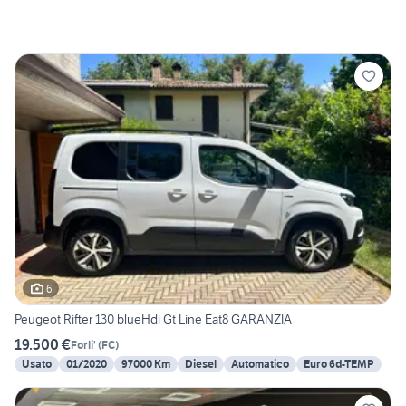
6
Peugeot Rifter 130 blueHdi Gt Line Eat8 GARANZIA
19.500 €
Forli'
(
FC
)
Usato
01/2020
97000 Km
Diesel
Automatico
Euro 6d-TEMP