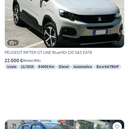
6
PEUGEOT RIFTER GT LINE BlueHDi 130 S&S EAT8
22.000 €
Rimini
(
RN
)
Usato
11/2020
84000 Km
Diesel
Automatico
Euro 6d-TEMP