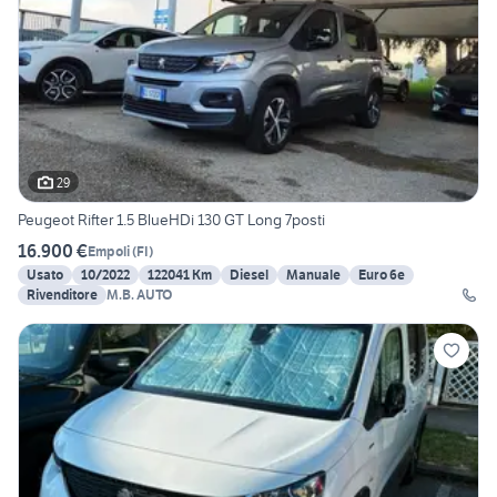
29
Peugeot Rifter 1.5 BlueHDi 130 GT Long 7posti
16.900 €
Empoli
(
FI
)
Usato
10/2022
122041 Km
Diesel
Manuale
Euro 6e
Rivenditore
M.B. AUTO