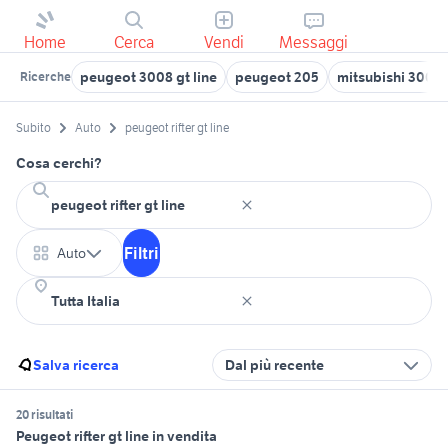
Home
Cerca
Vendi
Messaggi
peugeot 3008 gt line
peugeot 205
mitsubishi 3000 
Ricerche
Subito
Auto
peugeot rifter gt line
Cosa cerchi?
Filtri
Auto
Salva ricerca
Dal più recente
20 risultati
Peugeot rifter gt line in vendita