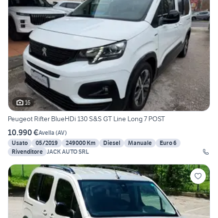
16
Peugeot Rifter BlueHDi 130 S&S GT Line Long 7 POST
10.990 €
Avella
(
AV
)
Usato
05/2019
249000 Km
Diesel
Manuale
Euro 6
Rivenditore
JACK AUTO SRL