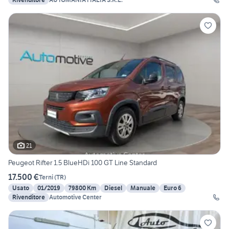
21
Peugeot Rifter 1.5 BlueHDi 100 GT Line Standard
17.500 €
Terni
(
TR
)
Usato
01/2019
79800 Km
Diesel
Manuale
Euro 6
Rivenditore
Automotive Center