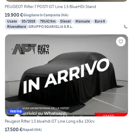
PEUGEOT Rifter 7 POSTI GT Line 1.5 BlueHDi Stand
19.900 €
Giugliano in Campania
(
NA
)
Usato
03/2019
79142 Km
Diesel
Manuale
Euro 6
Rivenditore
GRUPPO SGARIGLIA S.R.L.
Vetrina
Peugeot Rifter 1.5 bluehdi GT Line Long s&s 130cv
17.500 €
Napoli
(
NA
)