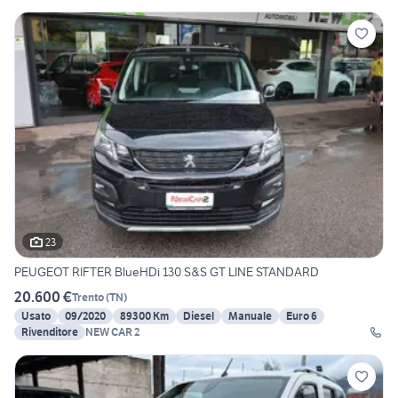
23
PEUGEOT RIFTER BlueHDi 130 S&S GT LINE STANDARD
20.600 €
Trento
(
TN
)
Usato
09/2020
89300 Km
Diesel
Manuale
Euro 6
Rivenditore
NEW CAR 2