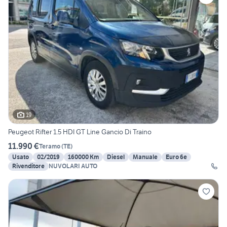
19
Peugeot Rifter 1.5 HDI GT Line Gancio Di Traino
11.990 €
Teramo
(
TE
)
Usato
02/2019
160000 Km
Diesel
Manuale
Euro 6e
Rivenditore
NUVOLARI AUTO