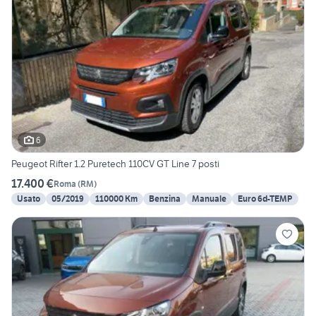
6
Peugeot Rifter 1.2 Puretech 110CV GT Line 7 posti
17.400 €
Roma
(
RM
)
Usato
05/2019
110000 Km
Benzina
Manuale
Euro 6d-TEMP