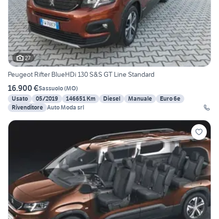
27
Peugeot Rifter BlueHDi 130 S&S GT Line Standard
16.900 €
Sassuolo
(
MO
)
Usato
05/2019
146651 Km
Diesel
Manuale
Euro 6e
Rivenditore
Auto Moda srl