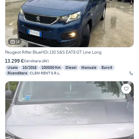
14
Peugeot Rifter BlueHDi 130 S&S EAT8 GT Line Long
13.299 €
Cervinara
(
AV
)
Usato
10/2018
100000 Km
Diesel
Manuale
Euro 6
Rivenditore
CLEM RENT S.R.L.