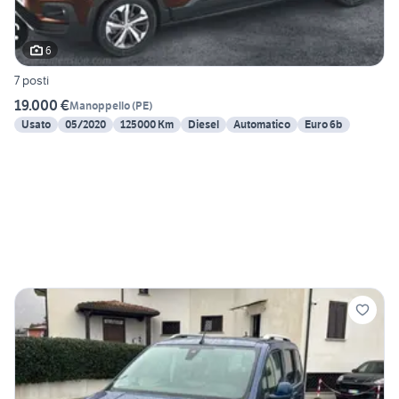
6
7 posti
19.000 €
Manoppello
(
PE
)
Usato
05/2020
125000 Km
Diesel
Automatico
Euro 6b