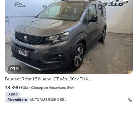
16
Peugeot Rifter 1.5 bluehdi GT s&s 130cv TUA ...
18.390 €
San Giuseppe Vesuviano
(
NA
)
Usato
Rivenditore
AUTOAMBROSIO SRL