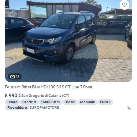
23
Peugeot Rifter BlueHDi 100 S&S GT Line 7 Posti
8.990 €
San Gregorio di Catania
(
CT
)
Usato
01/2019
160000 Km
Diesel
Manuale
Euro 6
Rivenditore
EUROPAMOTORS