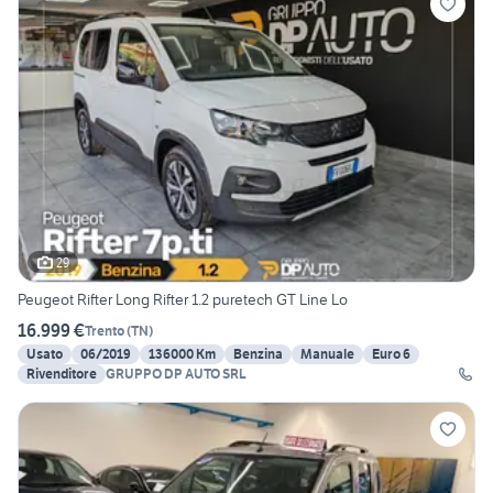
29
Peugeot Rifter Long Rifter 1.2 puretech GT Line Lo
16.999 €
Trento
(
TN
)
Usato
06/2019
136000 Km
Benzina
Manuale
Euro 6
Rivenditore
GRUPPO DP AUTO SRL