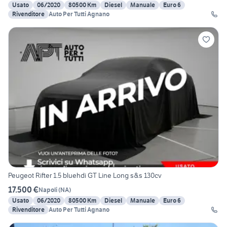
Usato
06/2020
80500 Km
Diesel
Manuale
Euro 6
Rivenditore
Auto Per Tutti Agnano
Peugeot Rifter 1.5 bluehdi GT Line Long s&s 130cv
17.500 €
Napoli
(
NA
)
Usato
06/2020
80500 Km
Diesel
Manuale
Euro 6
Rivenditore
Auto Per Tutti Agnano