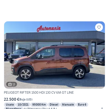
13
PEUGEOT RIFTER 1500 HDI 130 CV 6M GT LINE
22.500 €
Buja
(
UD
)
Usato
10/2021
95000 Km
Diesel
Manuale
Euro 6
Rivenditore
AUTOMANIA ITALIA S.R.L.