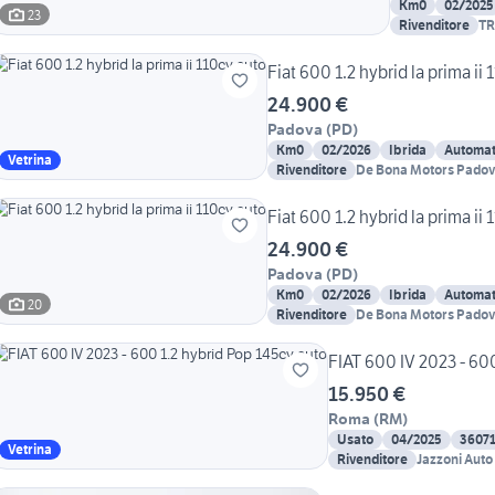
Km0
02/2025
23
Rivenditore
TR
Fiat 600 1.2 hybrid la prima ii
24.900 €
Padova
(
PD
)
Km0
02/2026
Ibrida
Automat
Vetrina
Rivenditore
De Bona Motors Pado
Fiat 600 1.2 hybrid la prima ii
24.900 €
Padova
(
PD
)
Km0
02/2026
Ibrida
Automat
20
Rivenditore
De Bona Motors Pado
FIAT 600 IV 2023 - 60
15.950 €
Roma
(
RM
)
Usato
04/2025
3607
Vetrina
Rivenditore
Jazzoni Auto