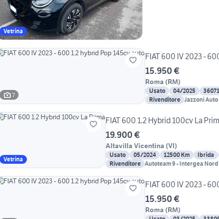
Vetrina
FIAT 600 IV 2023 - 60
15.950 €
Roma
(
RM
)
Usato
04/2025
3607
7
Rivenditore
Jazzoni Auto
FIAT 600 1.2 Hybrid 100cv La Pri
19.900 €
Altavilla Vicentina
(
VI
)
Usato
05/2024
12500 Km
Ibrida
Vetrina
Rivenditore
Autoteam 9 - Intergea Nord
FIAT 600 IV 2023 - 60
15.950 €
Roma
(
RM
)
Usato
03/2025
3380