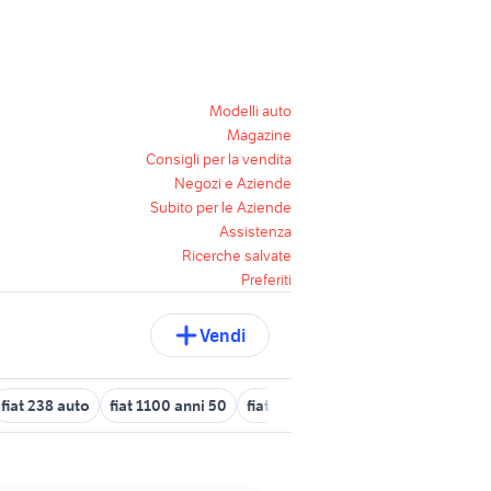
Modelli auto
Magazine
Consigli per la vendita
Negozi e Aziende
Subito per le Aziende
Assistenza
Ricerche salvate
Preferiti
Vendi
fiat 238 auto
fiat 1100 anni 50
fiat 1880 usato
suzuki bandit 6