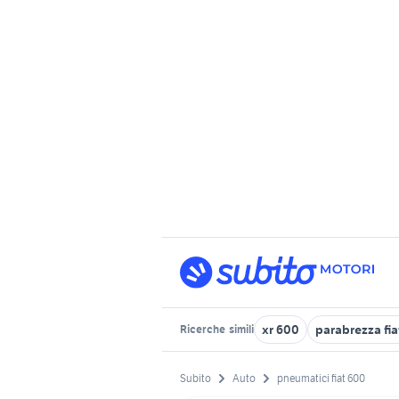
xr 600
parabrezza fia
Ricerche
simili
Subito
Auto
pneumatici fiat 600