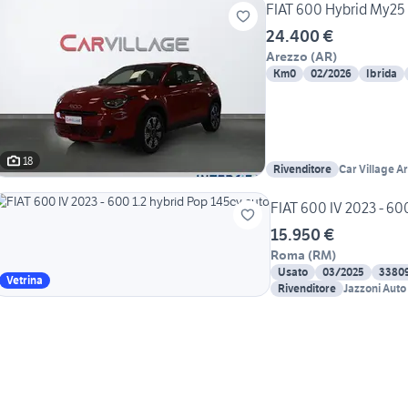
FIAT 600 Hybrid My25 
24.400 €
Arezzo
(
AR
)
Km0
02/2026
Ibrida
18
Rivenditore
Car Village A
FIAT 600 IV 2023 - 60
15.950 €
Roma
(
RM
)
Usato
03/2025
3380
Vetrina
Rivenditore
Jazzoni Auto