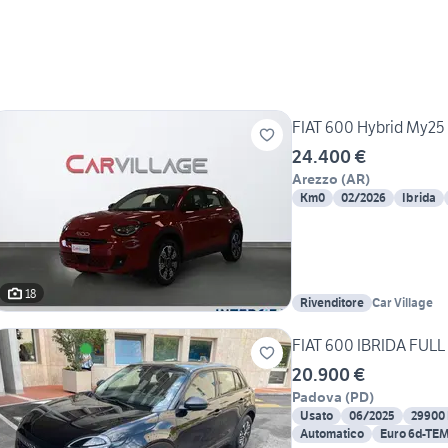
FIAT 600 Hybrid My25 
24.400 €
Arezzo
(
AR
)
Km0
02/2026
Ibrida
18
Rivenditore
Car Village
20.900 €
Padova
(
PD
)
Usato
06/2025
29900
Automatico
Euro 6d-TE