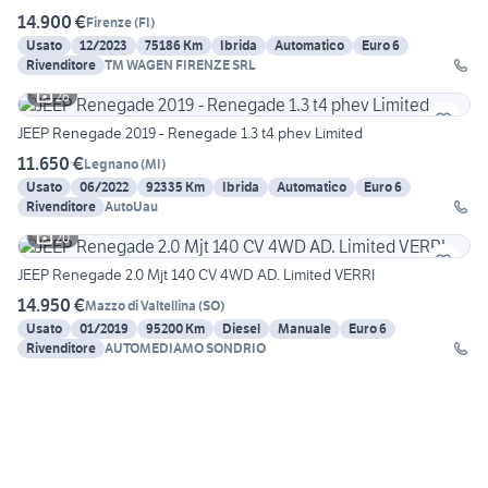
14.900 €
Firenze
(
FI
)
Usato
12/2023
75186 Km
Ibrida
Automatico
Euro 6
Rivenditore
TM WAGEN FIRENZE SRL
26
JEEP Renegade 2019 - Renegade 1.3 t4 phev Limited
11.650 €
Legnano
(
MI
)
Usato
06/2022
92335 Km
Ibrida
Automatico
Euro 6
Rivenditore
AutoUau
20
JEEP Renegade 2.0 Mjt 140 CV 4WD AD. Limited VERRI
14.950 €
Mazzo di Valtellina
(
SO
)
Usato
01/2019
95200 Km
Diesel
Manuale
Euro 6
Rivenditore
AUTOMEDIAMO SONDRIO