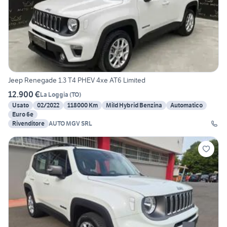
Jeep Renegade 1.3 T4 PHEV 4xe AT6 Limited
12.900 €
La Loggia
(
TO
)
Usato
02/2022
118000 Km
Mild Hybrid Benzina
Automatico
Euro 6e
Rivenditore
AUTO MGV SRL