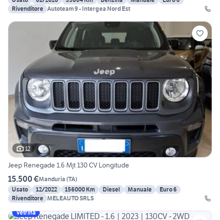
Rivenditore
Autoteam 9 - Intergea Nord Est
12
Jeep Renegade 1.6 Mjt 130 CV Longitude
15.500 €
Manduria
(
TA
)
Usato
12/2022
156000 Km
Diesel
Manuale
Euro 6
Rivenditore
MELEAUTO SRLS
Vetrina