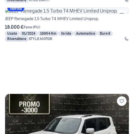
Vetrina
JEEP Renegade 1.5 Turbo T4 MHEV Limited Uniprop.
18.000 €
Fano
(
PU
)
Usato
01/2024
16954 Km
Ibrida
Automatico
Euro 6
Rivenditore
STYLE MOTOR