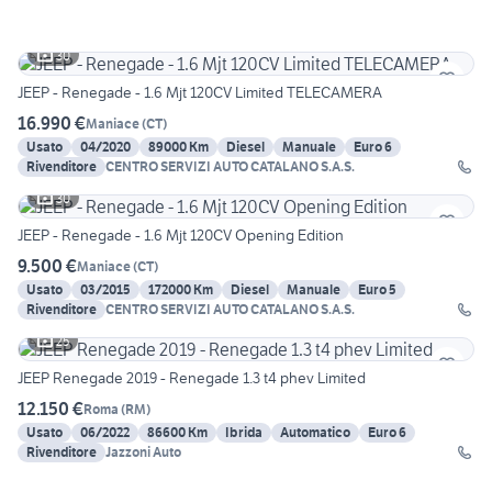
30
JEEP - Renegade - 1.6 Mjt 120CV Limited TELECAMERA
16.990 €
Maniace
(
CT
)
Usato
04/2020
89000 Km
Diesel
Manuale
Euro 6
Rivenditore
CENTRO SERVIZI AUTO CATALANO S.A.S.
30
JEEP - Renegade - 1.6 Mjt 120CV Opening Edition
9.500 €
Maniace
(
CT
)
Usato
03/2015
172000 Km
Diesel
Manuale
Euro 5
Rivenditore
CENTRO SERVIZI AUTO CATALANO S.A.S.
25
JEEP Renegade 2019 - Renegade 1.3 t4 phev Limited
12.150 €
Roma
(
RM
)
Usato
06/2022
86600 Km
Ibrida
Automatico
Euro 6
Rivenditore
Jazzoni Auto