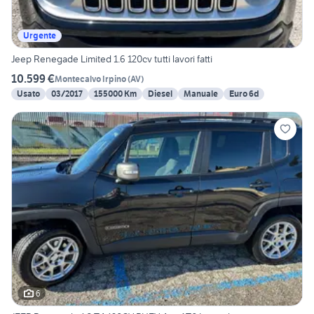
Urgente
Jeep Renegade Limited 1.6 120cv tutti lavori fatti
10.599 €
Montecalvo Irpino
(
AV
)
Usato
03/2017
155000 Km
Diesel
Manuale
Euro 6d
6