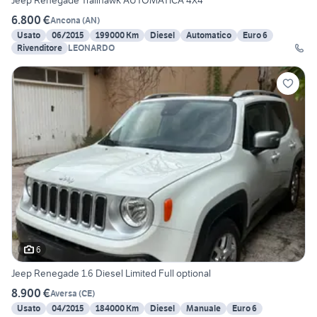
Jeep Renegade Trailhawk AUTOMATICA 4X4
6.800 €
Ancona
(
AN
)
Usato
06/2015
199000 Km
Diesel
Automatico
Euro 6
Rivenditore
LEONARDO
6
Jeep Renegade 1.6 Diesel Limited Full optional
8.900 €
Aversa
(
CE
)
Usato
04/2015
184000 Km
Diesel
Manuale
Euro 6