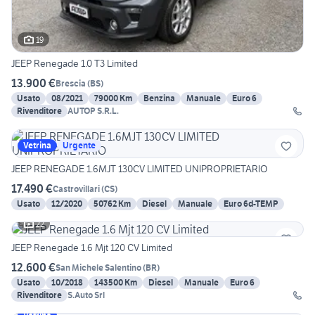
19
JEEP Renegade 1.0 T3 Limited
13.900 €
Brescia
(
BS
)
Usato
08/2021
79000 Km
Benzina
Manuale
Euro 6
Rivenditore
AUTOP S.R.L.
Vetrina
Urgente
JEEP RENEGADE 1.6MJT 130CV LIMITED UNIPROPRIETARIO
17.490 €
Castrovillari
(
CS
)
Usato
12/2020
50762 Km
Diesel
Manuale
Euro 6d-TEMP
22
JEEP Renegade 1.6 Mjt 120 CV Limited
12.600 €
San Michele Salentino
(
BR
)
Usato
10/2018
143500 Km
Diesel
Manuale
Euro 6
Rivenditore
S.Auto Srl