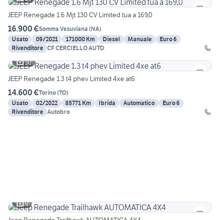
JEEP Renegade 1.6 Mjt 130 CV Limited tua a 169,0
16.900 €
Somma Vesuviana
(
NA
)
Usato
09/2021
171000 Km
Diesel
Manuale
Euro 6
Rivenditore
CF CERCIELLO AUTO
30
JEEP Renegade 1.3 t4 phev Limited 4xe at6
14.600 €
Torino
(
TO
)
Usato
02/2022
85771 Km
Ibrida
Automatico
Euro 6
Rivenditore
Autobro
9