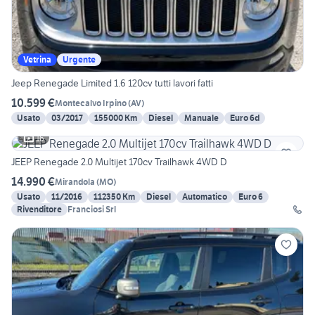
Vetrina
Urgente
Jeep Renegade Limited 1.6 120cv tutti lavori fatti
10.599 €
Montecalvo Irpino
(
AV
)
Usato
03/2017
155000 Km
Diesel
Manuale
Euro 6d
16
JEEP Renegade 2.0 Multijet 170cv Trailhawk 4WD D
14.990 €
Mirandola
(
MO
)
Usato
11/2016
112350 Km
Diesel
Automatico
Euro 6
Rivenditore
Franciosi Srl