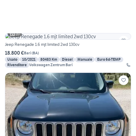
20
Jeep Renegade 1.6 mjt limited 2wd 130cv
18.800 €
Bari
(
BA
)
Usato
10/2021
80483 Km
Diesel
Manuale
Euro 6d-TEMP
Rivenditore
Volkswagen Zentrum Bari