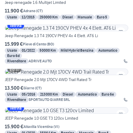
Jeep renegade 1.6 Multijet Limited
11.900 €
Adrano
(
CT
)
Usato
12/2015
250000 Km
Diesel
Manuale
Euro 5
Vetrina
Jeep Renegade 1.3 T4 190CV PHEV 4x 4 Elett. AT6 Li
15.999 €
Pieve di Cento
(
BO
)
Usato
01/2022
50000 Km
Mild Hybrid Benzina
Automatico
Euro 6d
Rivenditore
ADRIVE AUTO
30
JEEP Renegade 2.0 Mjt 170CV 4WD Trail Rated Tr
13.500 €
Giarre
(
CT
)
Usato
05/2016
213000 Km
Diesel
Automatico
Euro 6e
Rivenditore
SPORTAUTO GIARRE SRL
Vetrina
JEEP Renegade 1.0 GSE T3 120cv Limited
15.900 €
Altavilla Vicentina
(
VI
)
Usato
01/2020
35864 Km
Benzina
Manuale
Euro 6