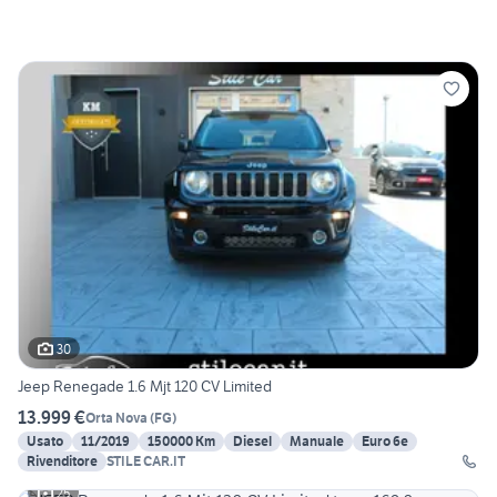
30
Jeep Renegade 1.6 Mjt 120 CV Limited
13.999 €
Orta Nova
(
FG
)
Usato
11/2019
150000 Km
Diesel
Manuale
Euro 6e
Rivenditore
STILE CAR.IT
25