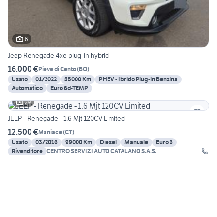
6
Jeep Renegade 4xe plug-in hybrid
16.000 €
Pieve di Cento
(
BO
)
Usato
01/2022
55000 Km
PHEV - Ibrido Plug-in Benzina
Automatico
Euro 6d-TEMP
29
JEEP - Renegade - 1.6 Mjt 120CV Limited
12.500 €
Maniace
(
CT
)
Usato
03/2016
99000 Km
Diesel
Manuale
Euro 6
Rivenditore
CENTRO SERVIZI AUTO CATALANO S.A.S.