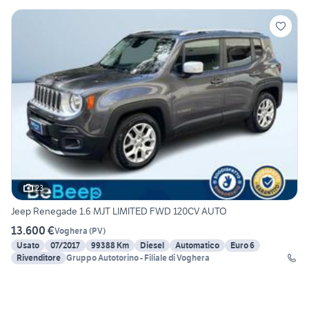
23
Jeep Renegade 1.6 MJT LIMITED FWD 120CV AUTO
13.600 €
Voghera
(
PV
)
Usato
07/2017
99388 Km
Diesel
Automatico
Euro 6
Rivenditore
Gruppo Autotorino - Filiale di Voghera