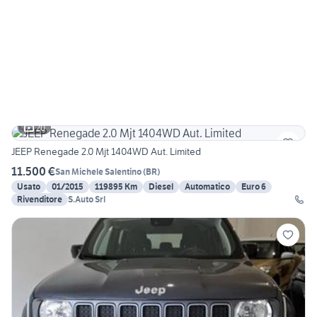
20
JEEP Renegade 2.0 Mjt 1404WD Aut. Limited
11.500 €
San Michele Salentino
(
BR
)
Usato
01/2015
119895 Km
Diesel
Automatico
Euro 6
Rivenditore
S.Auto Srl