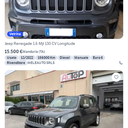
Vetrina
Jeep Renegade 1.6 Mjt 130 CV Longitude
15.500 €
Manduria
(
TA
)
Usato
12/2022
156000 Km
Diesel
Manuale
Euro 6
Rivenditore
MELEAUTO SRLS