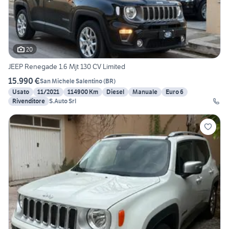
20
JEEP Renegade 1.6 Mjt 130 CV Limited
15.990 €
San Michele Salentino
(
BR
)
Usato
11/2021
114900 Km
Diesel
Manuale
Euro 6
Rivenditore
S.Auto Srl