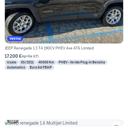
Vetrina
JEEP Renegade 1.3 T4 190CV PHEV 4xe AT6 Limited
17.200 €
Aprilia
(
LT
)
Usato
03/2021
45000 Km
PHEV - Ibrido Plug-in Benzina
Automatico
Euro 6d-TEMP
6