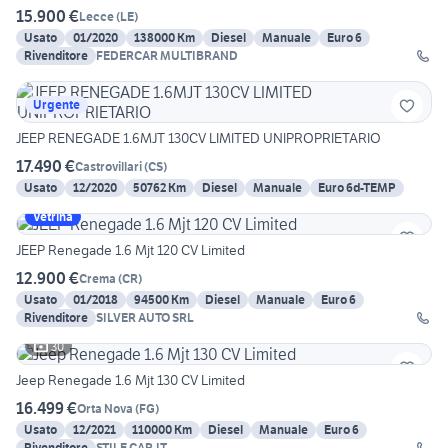
15.900 €
Lecce
(
LE
)
Usato
01/2020
138000 Km
Diesel
Manuale
Euro 6
Rivenditore
FEDERCAR MULTIBRAND
Urgente
JEEP RENEGADE 1.6MJT 130CV LIMITED UNIPROPRIETARIO
17.490 €
Castrovillari
(
CS
)
Usato
12/2020
50762 Km
Diesel
Manuale
Euro 6d-TEMP
Vetrina
JEEP Renegade 1.6 Mjt 120 CV Limited
12.900 €
Crema
(
CR
)
Usato
01/2018
94500 Km
Diesel
Manuale
Euro 6
Rivenditore
SILVER AUTO SRL
30
Jeep Renegade 1.6 Mjt 130 CV Limited
16.499 €
Orta Nova
(
FG
)
Usato
12/2021
110000 Km
Diesel
Manuale
Euro 6
Rivenditore
STILE CAR.IT