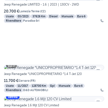
Jeep Renegade LIMITED - 1.6 | 2023 | 130CV - 2WD
20.700 €
Lamezia Terme
(
CZ
)
Usato
03/2023
37626 Km
Diesel
Manuale
Euro 6
Rivenditore
Paradiso Srl
15
Jeep Renegade "UNICOPROPRIETARIO "1.4 T-Jet 120
11.700 €
Cervaro
(
FR
)
Usato
11/2017
128700 Km
Gpl
Manuale
Euro 6
Rivenditore
D&D AUTOMOBILI
Vetrina
Jeep Renegade 1.6 Mjt 120 CV Limited