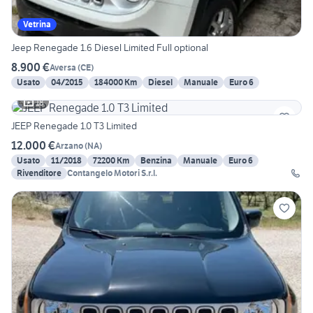
Vetrina
Jeep Renegade 1.6 Diesel Limited Full optional
8.900 €
Aversa
(
CE
)
Usato
04/2015
184000 Km
Diesel
Manuale
Euro 6
18
JEEP Renegade 1.0 T3 Limited
12.000 €
Arzano
(
NA
)
Usato
11/2018
72200 Km
Benzina
Manuale
Euro 6
Rivenditore
Contangelo Motori S.r.l.