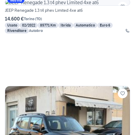
Vetrina
JEEP Renegade 1.3 t4 phev Limited 4xe at6
14.600 €
Torino
(
TO
)
Usato
02/2022
85771 Km
Ibrida
Automatico
Euro 6
Rivenditore
Autobro